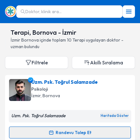
Doktor, klinik ara...
Terapi, Bornova - İzmir
İzmir
Bornova
içinde toplam
10
Terapi
uygulayan doktor -
uzman bulundu
Filtrele
Akıllı Sıralama
Uzm. Psk. Toğrul Salamzade
Psikoloji
İzmir
, Bornova
Uzm. Psk. Toğrul Salamzade
Haritada Göster
Randevu Talep Et
Randevu Takvimi Talebi