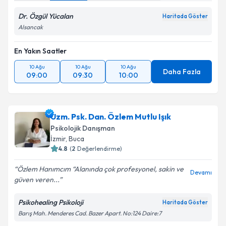
Dr. Özgül Yücalan
Haritada Göster
Alsancak
En Yakın Saatler
10 Ağu
10 Ağu
10 Ağu
Daha Fazla
09:00
09:30
10:00
Uzm. Psk. Dan. Özlem Mutlu Işık
Psikolojik Danışman
İzmir
, Buca
4.8
(
2
Değerlendirme)
Özlem Hanımcım “Alanında çok profesyonel, sakin ve
Devamı
güven veren...
Psikohealing Psikoloji
Haritada Göster
Barış Mah. Menderes Cad. Bazer Apart. No:124 Daire:7