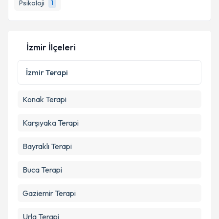
bilgilendireceğiz.
Psikoloji
1
E-posta Adresiniz
İzmir İlçeleri
Kişisel verilerimin işlenmesine ilişkin
Aydınlatma
İzmir
Terapi
Metni
'ni okudum ve kişisel verilerimin belirtilen
kapsamda işlenmesini kabul ediyorum.
Konak
Terapi
Takvim Talebini Gönder
Karşıyaka
Terapi
Bayraklı
Terapi
Buca
Terapi
Gaziemir
Terapi
Urla
Terapi