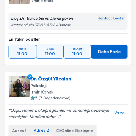
İzmir
, Konak
Doç.Dr. Burcu Serim Demirgören
Haritada Göster
Atatürk cd. No.372/1 K.8 D.8 Alsancak
En Yakın Saatler
Yarın
12 Ağu
15 Ağu
Daha Fazla
11:00
11:00
11:00
Dr. Özgül Yücalan
Psikoloji
İzmir
, Konak
5
(
7
Değerlendirme)
Özgül Hanım'a aldığı eğitimler ve uzmanlığı nedeniyle
Devamı
seçmiştim. Kendimi daha...
Adres
2
Adres
1
Online Görüşme