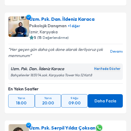
Uzm. Psk. Dan. İldeniz Karaca
Psikolojik Danışman
+
1
diğer
İzmir
, Karşıyaka
5
(
15
Değerlendirme)
Her geçen gün daha çok done alarak ilerliyoruz çok
Devamı
memnunum
Uzm. Psk. Dan. İldeniz Karaca
Haritada Göster
Bahçelievler 1831/14.sok. Karşıyaka Tower No:12 Kat:8
En Yakın Saatler
Yarın
Yarın
9 Ağu
Daha Fazla
18:00
20:00
09:00
Uzm. Psk. Serpil Yıldız Çoksan