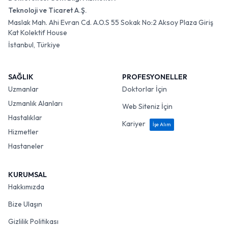
Teknoloji ve Ticaret A.Ş.
Maslak Mah. Ahi Evran Cd. A.O.S 55 Sokak No:2 Aksoy Plaza Giriş
Kat Kolektif House
İstanbul, Türkiye
SAĞLIK
PROFESYONELLER
Uzmanlar
Doktorlar İçin
Uzmanlık Alanları
Web Siteniz İçin
Hastalıklar
Kariyer
İşe Alım
Hizmetler
Hastaneler
KURUMSAL
Hakkımızda
Bize Ulaşın
Gizlilik Politikası