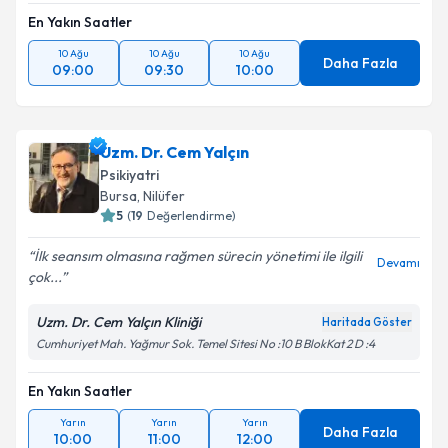
En Yakın Saatler
10 Ağu
10 Ağu
10 Ağu
Daha Fazla
09:00
09:30
10:00
Uzm. Dr. Cem Yalçın
Psikiyatri
Bursa
, Nilüfer
5
(
19
Değerlendirme)
İlk seansım olmasına rağmen sürecin yönetimi ile ilgili
Devamı
çok...
Uzm. Dr. Cem Yalçın Kliniği
Haritada Göster
Cumhuriyet Mah. Yağmur Sok. Temel Sitesi No :10 B BlokKat 2 D :4
En Yakın Saatler
Yarın
Yarın
Yarın
Daha Fazla
10:00
11:00
12:00