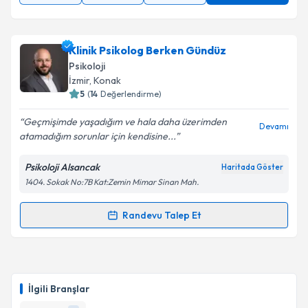
Klinik Psikolog Berken Gündüz
Psikoloji
İzmir
, Konak
5
(
14
Değerlendirme)
Geçmişimde yaşadığım ve hala daha üzerimden
Devamı
atamadığım sorunlar için kendisine...
Psikoloji Alsancak
Haritada Göster
1404. Sokak No:7B Kat:Zemin Mimar Sinan Mah.
Randevu Talep Et
Randevu Takvimi Talebi
Klinik Psikolog Berken Gündüz
için randevu takvimi
talebi oluşturun. Size bu uzmandan randevu almanız
İlgili Branşlar
için bir takvim hazırlandığında e-posta ile