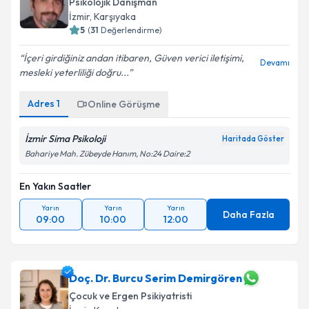
Psikolojik Danışman
İzmir
, Karşıyaka
5
(
31
Değerlendirme)
İçeri girdiğiniz andan itibaren, Güven verici iletişimi,
Devamı
mesleki yeterliliği doğru...
Adres
1
Online Görüşme
İzmir Sima Psikoloji
Haritada Göster
Bahariye Mah. Zübeyde Hanım, No:24 Daire:2
En Yakın Saatler
Yarın
Yarın
Yarın
Daha Fazla
09:00
10:00
12:00
Doç. Dr. Burcu Serim Demirgören
Çocuk ve Ergen Psikiyatristi