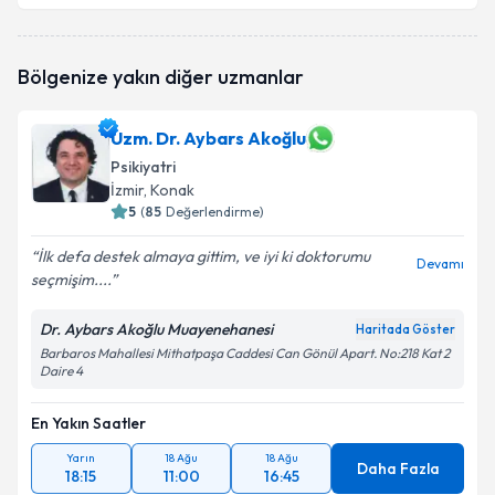
Uzm. Psk. Toğrul Salamzade
için randevu takvimi
Bölgenize yakın diğer uzmanlar
talebi oluşturun. Size bu uzmandan randevu almanız
için bir takvim hazırlandığında e-posta ile
bilgilendireceğiz.
Uzm. Dr. Aybars Akoğlu
Psikiyatri
E-posta Adresiniz
İzmir
, Konak
5
(
85
Değerlendirme)
İlk defa destek almaya gittim, ve iyi ki doktorumu
Devamı
Kişisel verilerimin işlenmesine ilişkin
Aydınlatma
seçmişim....
Metni
'ni okudum ve kişisel verilerimin belirtilen
kapsamda işlenmesini kabul ediyorum.
Dr. Aybars Akoğlu Muayenehanesi
Haritada Göster
Barbaros Mahallesi Mithatpaşa Caddesi Can Gönül Apart. No:218 Kat 2
Daire 4
Takvim Talebini Gönder
En Yakın Saatler
Yarın
18 Ağu
18 Ağu
Daha Fazla
18:15
11:00
16:45