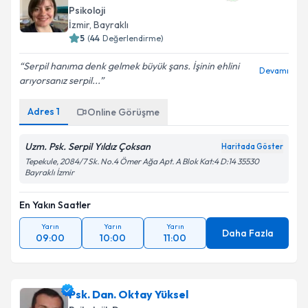
Psikoloji
İzmir
, Bayraklı
5
(
44
Değerlendirme)
Serpil hanıma denk gelmek büyük şans. İşinin ehlini
Devamı
arıyorsanız serpil...
Adres
1
Online Görüşme
Uzm. Psk. Serpil Yıldız Çoksan
Haritada Göster
Tepekule, 2084/7 Sk. No.4 Ömer Ağa Apt. A Blok Kat:4 D:14 35530
Bayraklı İzmir
En Yakın Saatler
Yarın
Yarın
Yarın
Daha Fazla
09:00
10:00
11:00
Psk. Dan. Oktay Yüksel