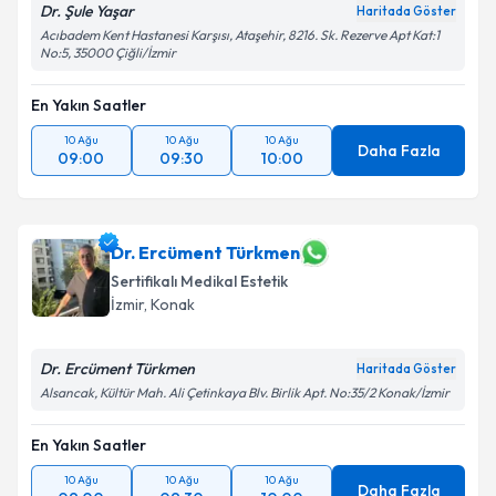
Dr. Şule Yaşar
Haritada Göster
Acıbadem Kent Hastanesi Karşısı, Ataşehir, 8216. Sk. Rezerve Apt Kat:1
No:5, 35000 Çiğli/İzmir
En Yakın Saatler
10 Ağu
10 Ağu
10 Ağu
Daha Fazla
09:00
09:30
10:00
Dr. Ercüment Türkmen
Sertifikalı Medikal Estetik
İzmir
, Konak
Dr. Ercüment Türkmen
Haritada Göster
Alsancak, Kültür Mah. Ali Çetinkaya Blv. Birlik Apt. No:35/2 Konak/İzmir
En Yakın Saatler
10 Ağu
10 Ağu
10 Ağu
Daha Fazla