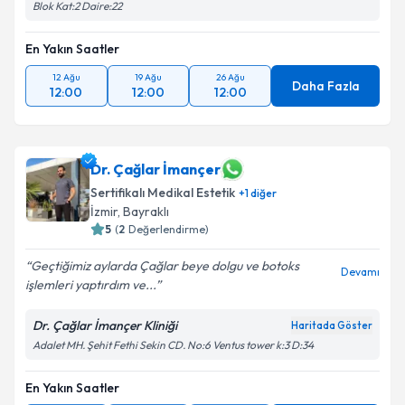
Blok Kat:2 Daire:22
En Yakın Saatler
12 Ağu
19 Ağu
26 Ağu
Daha Fazla
12:00
12:00
12:00
Dr. Çağlar İmançer
Sertifikalı Medikal Estetik
+
1
diğer
İzmir
, Bayraklı
5
(
2
Değerlendirme)
Geçtiğimiz aylarda Çağlar beye dolgu ve botoks
Devamı
işlemleri yaptırdım ve...
Dr. Çağlar İmançer Kliniği
Haritada Göster
Adalet MH. Şehit Fethi Sekin CD. No:6 Ventus tower k:3 D:34
En Yakın Saatler