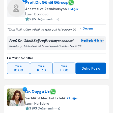
Prof. Dr. Gönül Gürsaç
Anestezi ve Reanimasyon
+
1
diğer
İzmir
, Bornova
5
(
15
Değerlendirme)
Devamı
Çok ilgili, güler yüzlü ve işini çok iyi yapan bir...
Prof. Dr. Gönül Sağıroğlu Muayenehanesi
Haritada Göster
Rafetpaşa Mahallesi Yıldırım Beyazıt Caddesi No:217/F
En Yakın Saatler
Yarın
Yarın
Yarın
Daha Fazla
10:00
10:30
11:00
Dr. Duygu Uz
Sertifikalı Medikal Estetik
+
2
diğer
İzmir
, Narlıdere
5
(
93
Değerlendirme)