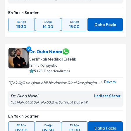
En Yakın Saatler
10 Ağu
10 Ağu
10 Ağu
Daha Fazla
13:30
14:00
15:00
Dr. Duha Nenni
Sertifikalı Medikal Estetik
İzmir
, Karşıyaka
5
(
28
Değerlendirme)
Devamı
Çok ilgili ve işinin ehli bir doktor ikinci kez gidişim...
Dr. Duha Nenni
Haritada Göster
Yalı Mah. 6436 Sok. No:50 Biva Suit Kat:4 Daire:49
En Yakın Saatler
10 Ağu
10 Ağu
10 Ağu
Daha Fazla
09:00
09:30
10:00