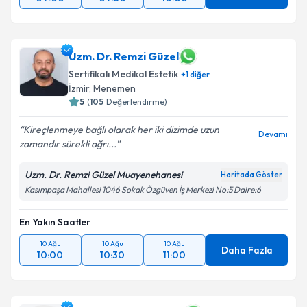
Uzm. Dr. Remzi Güzel
Sertifikalı Medikal Estetik
+
1
diğer
İzmir
, Menemen
5
(
105
Değerlendirme)
Kireçlenmeye bağlı olarak her iki dizimde uzun
Devamı
zamandır sürekli ağrı...
Uzm. Dr. Remzi Güzel Muayenehanesi
Haritada Göster
Kasımpaşa Mahallesi 1046 Sokak Özgüven İş Merkezi No:5 Daire:6
En Yakın Saatler
10 Ağu
10 Ağu
10 Ağu
Daha Fazla
10:00
10:30
11:00