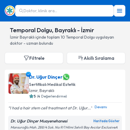
Doktor, klinik ara...
Temporal Dolgu, Bayraklı - İzmir
İzmir
Bayraklı
içinde toplam
10
Temporal Dolgu
uygulayan
doktor - uzman bulundu
Filtrele
Akıllı Sıralama
Dr. Uğur Dinçer
Sertifikalı Medikal Estetik
İzmir
, Bayraklı
5
(
4
Değerlendirme)
Devamı
I had a hair stem cell treatment at Dr. Uğur...
Dr. Uğur Dinçer Muayenehanesi
Haritada Göster
Mansuroğlu Mah. 288/4 Sok. No:9/1 Hilmi Selvili Bay Avcılar ExclusiveA