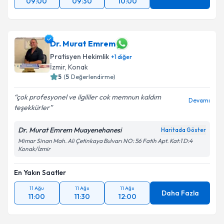
09:00
09:30
10:00
Dr. Murat Emrem
Pratisyen Hekimlik
+
1
diğer
İzmir
, Konak
5
(
5
Değerlendirme)
çok profesyonel ve ilgililer cok memnun kaldım
Devamı
teşekkürler
Dr. Murat Emrem Muayenehanesi
Haritada Göster
Mimar Sinan Mah. Ali Çetinkaya Bulvarı NO: 56 Fatih Apt. Kat:1 D:4
Konak/İzmir
En Yakın Saatler
11 Ağu
11 Ağu
11 Ağu
Daha Fazla
11:00
11:30
12:00