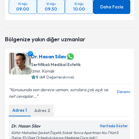
10 Ağu
10 Ağu
10 Ağu
Daha Fazla
09:00
09:30
10:00
Bölgenize yakın diğer uzmanlar
Dr. Hasan Silav
Sertifikalı Medikal Estetik
İzmir
, Konak
5
(
49
Değerlendirme)
Konusunda son derece uzman, sorulara çok açık ve
Devamı
net cevaplar...
Adres
1
Adres
2
Dr. Hasan Silav
Haritada Göster
Kültür Mahallesi Şevket Özçelik Sokak Yonca Apartman No:7 Kat:5
Daire: 10 (Gazi Ortaokulu karşısı Madame Coco üstü )