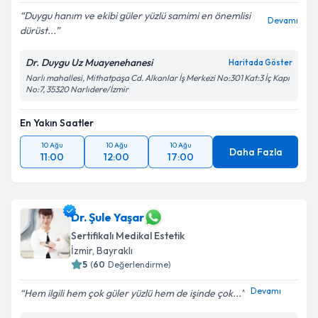
Duygu hanım ve ekibi güler yüzlü samimi en önemlisi
Devamı
dürüst...
Dr. Duygu Uz Muayenehanesi
Haritada Göster
Narlı mahallesi, Mithatpaşa Cd. Alkanlar İş Merkezi No:301 Kat:3 İç Kapı
No:7, 35320 Narlıdere/İzmir
En Yakın Saatler
10 Ağu
10 Ağu
10 Ağu
Daha Fazla
11:00
12:00
17:00
Dr. Şule Yaşar
Sertifikalı Medikal Estetik
İzmir
, Bayraklı
5
(
60
Değerlendirme)
Devamı
Hem ilgili hem çok güler yüzlü hem de işinde çok...