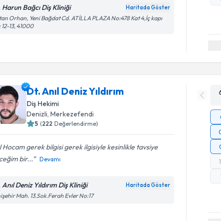
. Harun Bağcı Diş Kliniği
Haritada Göster
tan Orhan, Yeni Bağdat Cd. ATİLLA PLAZA No:478 Kat 4,İç kapı
 12-13, 41000
Dt. Anıl Deniz Yıldırım
Diş Hekimi
Denizli
, Merkezefendi
5
(
222
Değerlendirme)
l Hocam gerek bilgisi gerek ilgisiyle kesinlikle tavsiye
eğim bir...
Devamı
 Anıl Deniz Yıldırım Diş Kliniği
Haritada Göster
işehir Mah. 13.Sok.Ferah Evler No:17