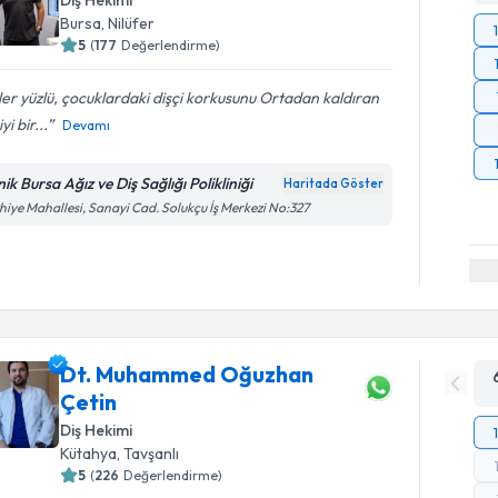
Diş Hekimi
Bursa
, Nilüfer
5
(
177
Değerlendirme)
er yüzlü, çocuklardaki dişçi korkusunu Ortadan kaldıran
yi bir...
Devamı
nik Bursa Ağız ve Diş Sağlığı Polikliniği
Haritada Göster
hiye Mahallesi, Sanayi Cad. Solukçu İş Merkezi No:327
Dt. Muhammed Oğuzhan
Çetin
Diş Hekimi
Kütahya
, Tavşanlı
5
(
226
Değerlendirme)