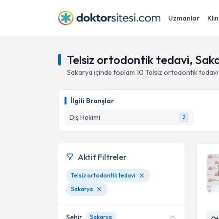
Uzmanlar
Klin
Telsiz ortodontik tedavi, Sak
Sakarya
içinde toplam
10
Telsiz ortodontik tedavi
İlgili Branşlar
Diş Hekimi
2
Aktif Filtreler
Telsiz ortodontik tedavi
Sakarya
Şehir
Sakarya