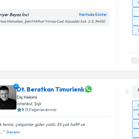
rıyer Beyaz İnci
Haritada Göster
kez Mahallesi, Şehit Mithat Yılmaz Cad. Kayadibi Sok. 2-3, 34450
Dt. Beratkan Timurlenk
Diş Hekimi
İstanbul
, Şişli
5
(
1
Değerlendirme)
 temiz, çalışanlar güler yüzlü. Eli çok hafif ve
..
Devamı