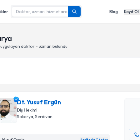
ikler
Blog
Kayıt Ol
arya
uygulayan doktor - uzman bulundu
Randevu T
Dt. Yusuf
uzmandan ra
Dt. Yusuf Ergün
posta ile bi
Diş Hekimi
E-posta Ad
Sakarya
, Serdivan