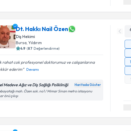
Dt. Hakkı Nail Özen
Diş Hekimi
Bursa
, Yıldırım
4.9
(
87
Değerlendirme)
 rahat cok profesyonel doktorumuz ve calışanlarına
ekkür ederim
Devamı
l Medeve Ağız ve Diş Sağlığı Polikliniği
Haritada Göster
bayatağı mah. Özen sok. no1 / Mimar Sinan metro istasyonu
ar önü çıkışı