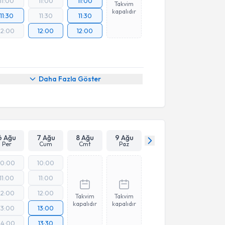
11:00
11:00
11:00
Takvim
kapalıdır
11:30
11:30
11:30
12:00
12:00
12:00
Daha Fazla Göster
6 Ağu
7 Ağu
8 Ağu
9 Ağu
Per
Cum
Cmt
Paz
10:00
10:00
11:00
11:00
12:00
12:00
Takvim
Takvim
kapalıdır
kapalıdır
13:00
13:00
14:00
13:30