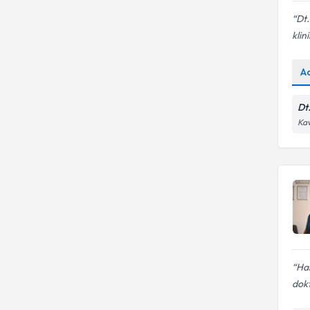
Dt
klini
A
Dt
Kav
Har
dokt