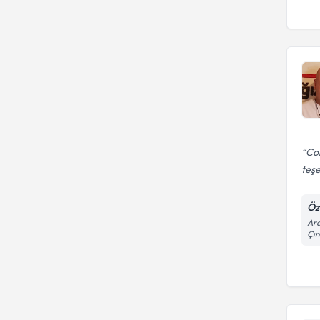
Cok
teş
Öze
Ara
Çın