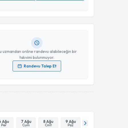
akvimi Talebi
 verilerimin işlenmesine ilişkin
Aydınlatma Metni
'ni
 ve kişisel verilerimin belirtilen kapsamda
esini kabul ediyorum.
Canberk Akgök
için randevu takvimi talebi oluşturun.
andan randevu almanız için bir takvim
ında e-posta ile bilgilendireceğiz.
Takvim Talebini Gönder
resiniz
u uzmandan online randevu alabileceğin bir
takvimi bulunmuyor.
Randevu Talep Et
 verilerimin işlenmesine ilişkin
Aydınlatma Metni
'ni
 ve kişisel verilerimin belirtilen kapsamda
esini kabul ediyorum.
Takvim Talebini Gönder
6 Ağu
7 Ağu
8 Ağu
9 Ağu
Per
Cum
Cmt
Paz