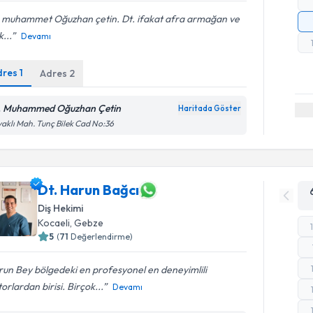
. muhammet Oğuzhan çetin. Dt. ifakat afra armağan ve
k...
Devamı
dres
1
Adres
2
. Muhammed Oğuzhan Çetin
Haritada Göster
aklı Mah. Tunç Bilek Cad No:36
Dt. Harun Bağcı
Diş Hekimi
Kocaeli
, Gebze
5
(
71
Değerlendirme)
un Bey bölgedeki en profesyonel en deneyimlili
orlardan birisi. Birçok...
Devamı