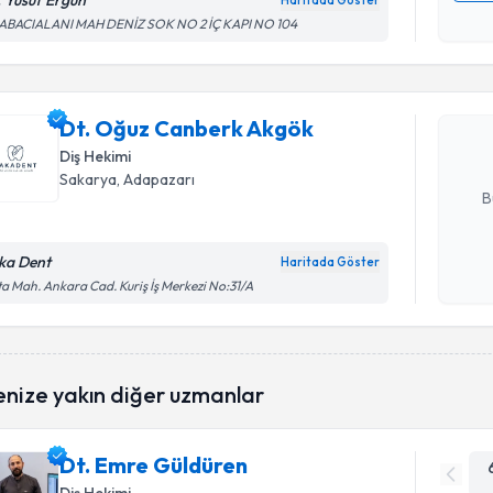
. Yusuf Ergün
Haritada Göster
Randevu T
Kişisel
ABACIALANI MAH DENİZ SOK NO 2 İÇ KAPI NO 104
okudum
işlenm
Dt. Oğuz 
Size bu uzm
Dt. Oğuz Canberk Akgök
hazırlandığ
Diş Hekimi
E-posta Ad
Sakarya
, Adapazarı
B
ka Dent
Haritada Göster
Kişisel
a Mah. Ankara Cad. Kuriş İş Merkezi No:31/A
okudum
işlenm
enize yakın diğer uzmanlar
Dt. Emre Güldüren