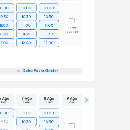
10:00
10:00
10:00
10:30
10:30
10:30
11:00
11:00
11:00
Takvim
kapalıdır
11:30
11:30
11:30
12:00
12:00
12:00
Daha Fazla Göster
6 Ağu
7 Ağu
8 Ağu
9 Ağu
Per
Cum
Cmt
Paz
10:00
10:00
10:00
10:30
10:30
10:30