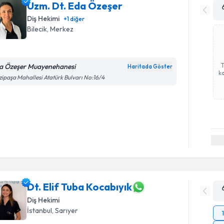
Uzm. Dt. Eda Özeşer
Diş Hekimi
+
1
diğer
Bilecik
, Merkez
a Özeşer Muayenehanesi
Haritada Göster
ka
ipaşa Mahallesi Atatürk Bulvarı No:16/4
Dt. Elif Tuba Kocabıyık
Diş Hekimi
İstanbul
, Sarıyer