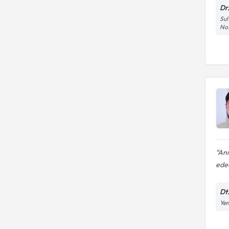
Dr
Sul
No:
Anı
edec
Dt.
Yen