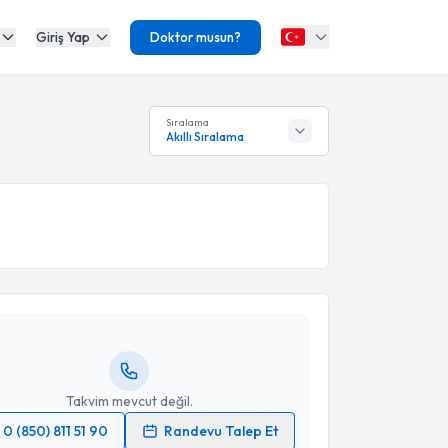
Giriş Yap
Doktor musun?
Sıralama
Akıllı Sıralama
akvimi Talebi
 Ergün
için randevu takvimi talebi oluşturun. Size bu
ndevu almanız için bir takvim hazırlandığında e-
lgilendireceğiz.
resiniz
Takvim mevcut değil.
0 (850) 811 51 90
Randevu Talep Et