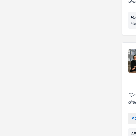
alm
Poz
Kar
Çok
din
A
Ai