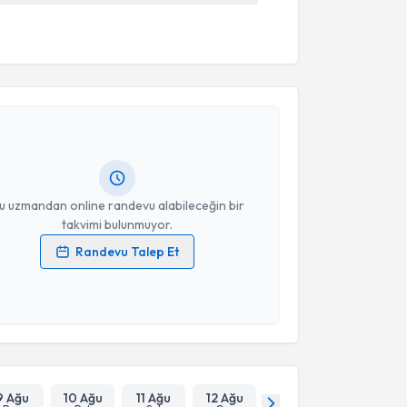
akvimi Talebi
şmanı Emine Tekkol
için randevu takvimi talebi
Size bu uzmandan randevu almanız için bir takvim
ında e-posta ile bilgilendireceğiz.
resiniz
u uzmandan online randevu alabileceğin bir
takvimi bulunmuyor.
Randevu Talep Et
 verilerimin işlenmesine ilişkin
Aydınlatma Metni
'ni
 ve kişisel verilerimin belirtilen kapsamda
esini kabul ediyorum.
Takvim Talebini Gönder
9 Ağu
10 Ağu
11 Ağu
12 Ağu