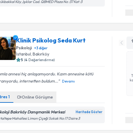
ükbakkal Köy ,Işıklar Cad. QBMED Plaza No :37 Kat :3
Klinik Psikolog Seda Kurt
Psikoloji
+
3
diğer
İstanbul
, Bakırköy
5
(
4
Değerlendirme)
ımla annesi hiç anlaşamıyordu. Kızım annesine kötü
ka
anıyordu, internetten buldum...
Devamı
dres
1
Online Görüşme
ikoloji Bakırköy Danışmanlık Merkezi
Haritada Göster
taltepe Mahallesi Limon Çiçeği Sokak No:17 Daire:3
Randevu T