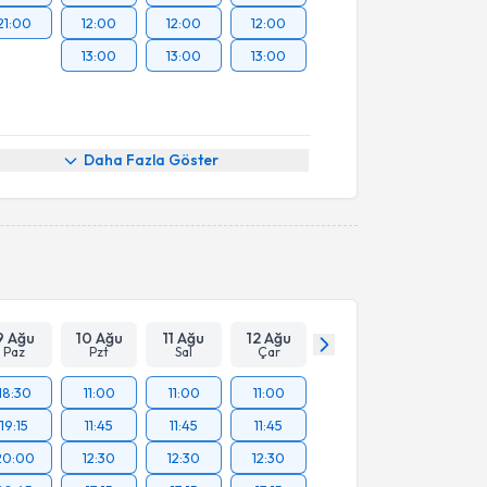
21:00
12:00
12:00
12:00
13:00
13:00
13:00
Daha Fazla Göster
9 Ağu
10 Ağu
11 Ağu
12 Ağu
Paz
Pzt
Sal
Çar
18:30
11:00
11:00
11:00
19:15
11:45
11:45
11:45
20:00
12:30
12:30
12:30