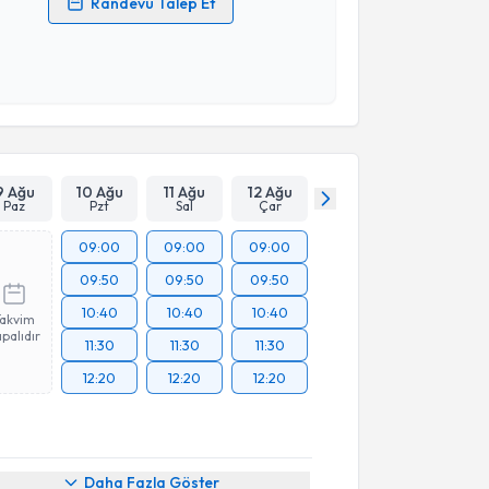
Randevu Talep Et
 verilerimin işlenmesine ilişkin
Aydınlatma Metni
'ni
 ve kişisel verilerimin belirtilen kapsamda
esini kabul ediyorum.
Takvim Talebini Gönder
9 Ağu
10 Ağu
11 Ağu
12 Ağu
Paz
Pzt
Sal
Çar
09:00
09:00
09:00
09:50
09:50
09:50
10:40
10:40
10:40
Takvim
palıdır
11:30
11:30
11:30
12:20
12:20
12:20
Daha Fazla Göster