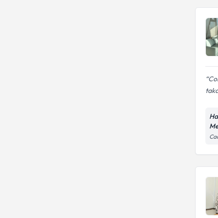
Cok
tak
Ha
Me
Ca