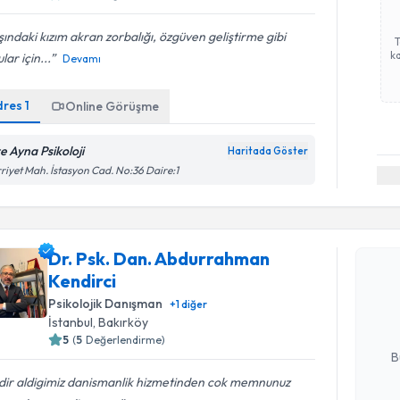
ındaki kızım akran zorbalığı, özgüven geliştirme gibi
ka
lar için...
Devamı
dres
1
Online Görüşme
re Ayna Psikoloji
Haritada Göster
riyet Mah. İstasyon Cad. No:36 Daire:1
Randevu T
Dr. Psk. Dan. Abdurrahman
Dr. Psk. 
Kendirci
talebi oluş
takvim hazı
Psikolojik Danışman
+
1
diğer
İstanbul
, Bakırköy
E-posta Ad
5
(
5
Değerlendirme)
B
dir aldigimiz danismanlik hizmetinden cok memnunuz