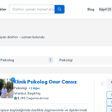
ikler
Blog
Kayıt Ol
ayan doktor - uzman bulundu
k Psikolog
Psikoloji
1
Klinik Psikolog Onur Cansız
Psikoloji
+
2
diğer
İstanbul
, Beşiktaş
5
(
90
Değerlendirme)
apiye başladığımda özellikle özgüvenimle ve ilişkilerimde