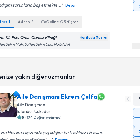
dığım sorunlarla baş etmekte...
Devamı
dres
1
Adres
2
Online Görüşme
m. Kl. Psk. Onur Cansız Kliniği
Haritada Göster
tan Selim Mah. Sultan Selim Cad. No:57 D:4
enize yakın diğer uzmanlar
Aile Danışmanı Ekrem Çulfa
Aile Danışmanı
İstanbul
, Üsküdar
5
(
174
Değerlendirme)
rem Hocam sayesinde yaşadığım terk edilme sürecini,
dimi yeniden keşfederek...
Devamı