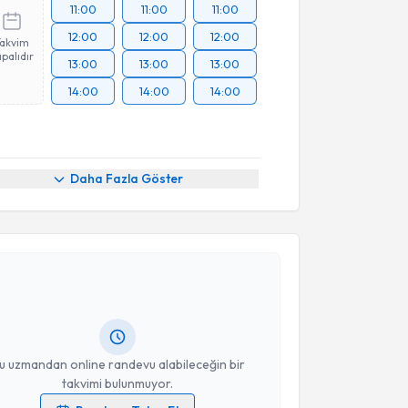
11:00
11:00
11:00
12:00
12:00
12:00
Takvim
palıdır
13:00
13:00
13:00
14:00
14:00
14:00
Daha Fazla Göster
akvimi Talebi
Dan. Abdurrahman Kendirci
için randevu takvimi
turun. Size bu uzmandan randevu almanız için bir
rlandığında e-posta ile bilgilendireceğiz.
resiniz
u uzmandan online randevu alabileceğin bir
takvimi bulunmuyor.