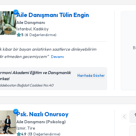
Aile Danışmanı Tülin Engin
Aile Danış
oluşturun. 
Aile Danışmanı
hazırlandığ
İstanbul
, Kadıköy
5
(
6
Değerlendirme)
E-posta Ad
B
 kibar bir bayan anlatirken saatlerce dinleyebilirim
dir etmeden gecemiycem
Devamı
Kişisel
rmoni Akademi Eğitim ve Danışmanlık
okudum
Haritada Göster
rkezi
işlenm
ddebostan Bağdat Caddesi No:40
Psk. Nazlı Onursoy
Aile Danışmanı (Psikolog)
İzmir
, Tire
4.9
(
13
Değerlendirme)