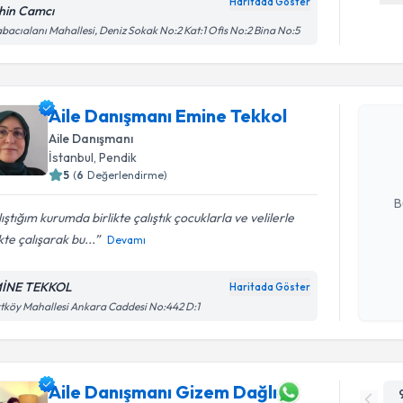
Haritada Göster
hin Camcı
bacıalanı Mahallesi, Deniz Sokak No:2 Kat:1 Ofis No:2 Bina No:5
Randevu T
Aile Danı
Aile Danışmanı Emine Tekkol
oluşturun. 
Aile Danışmanı
hazırlandığ
İstanbul
, Pendik
5
(
6
Değerlendirme)
E-posta Ad
B
ıştığım kurumda birlikte çalıştık çocuklarla ve velilerle
ikte çalışarak bu...
Devamı
Kişisel
okudum
İNE TEKKOL
Haritada Göster
işlenm
tköy Mahallesi Ankara Caddesi No:442 D:1
Aile Danışmanı Gizem Dağlı