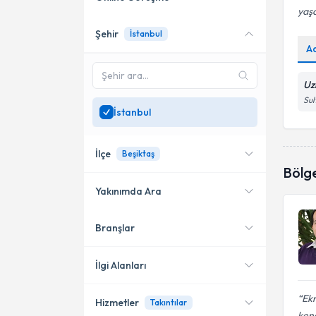
yaşa
Şehir
İstanbul
Online danışmanlık sunan
A
uzmanları göster
Sadece
İstanbul
bölgesinde
Uz
uzman ara
Sul
İstanbul
İlçe
Beşiktaş
Bölg
Yakınımda Ara
Branşlar
Konumuma yakın uzmanları
Kadıköy
göster
Bakırköy
İlgi Alanları
Ataşehir
Ek
Hizmetler
Takıntılar
Aile Danışmanı (Psikolog)
ken