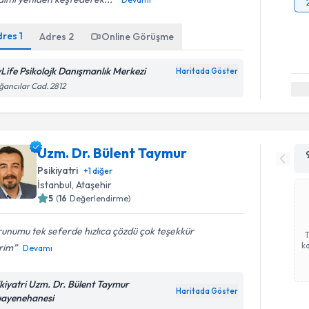
dres
1
Adres
2
Online Görüşme
Life Psikolojk Danışmanlık Merkezi
Haritada Göster
ancılar Cad. 2812
Uzm. Dr. Bülent Taymur
Psikiyatri
+
1
diğer
İstanbul
, Ataşehir
5
(
16
Değerlendirme)
unumu tek seferde hızlıca çözdü çok teşekkür
ka
rim
Devamı
ikiyatri Uzm. Dr. Bülent Taymur
Haritada Göster
ayenehanesi