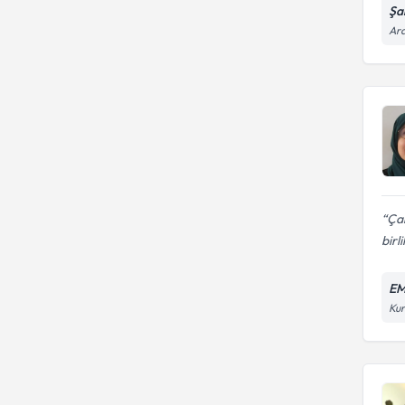
Şa
Ara
Çal
birl
EM
Kur