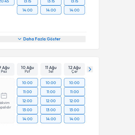
20:45
13:15
13:15
13:15
14:00
14:00
14:00
Daha Fazla Göster
9 Ağu
10 Ağu
11 Ağu
12 Ağu
Paz
Pzt
Sal
Çar
10:00
10:00
10:00
11:00
11:00
11:00
12:00
12:00
12:00
Takvim
palıdır
13:00
13:00
13:00
14:00
14:00
14:00