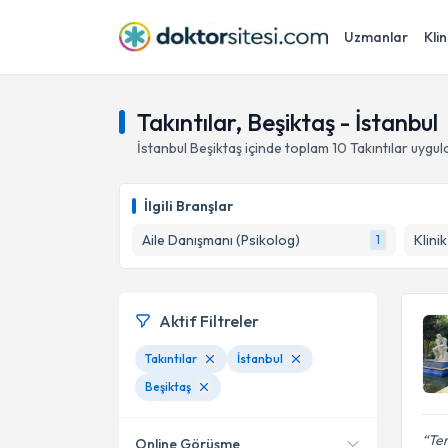
Uzmanlar
Klin
Takıntılar, Beşiktaş - İstanbul
İstanbul
Beşiktaş
içinde toplam
10
Takıntılar
uygul
İlgili Branşlar
Aile Danışmanı (Psikolog)
Klini
1
Aktif Filtreler
Takıntılar
İstanbul
Beşiktaş
Ter
Online Görüşme