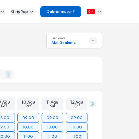
Giriş Yap
Doktor musun?
Sıralama
Akıllı Sıralama
1
9 Ağu
10 Ağu
11 Ağu
12 Ağu
Paz
Pzt
Sal
Çar
18:00
09:00
09:00
09:00
19:00
10:00
10:00
10:00
20:00
11:00
11:00
11:00