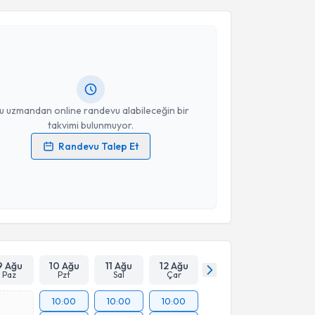
manı Tülin Engin
için randevu takvimi talebi
Size bu uzmandan randevu almanız için bir takvim
ında e-posta ile bilgilendireceğiz.
resiniz
u uzmandan online randevu alabileceğin bir
takvimi bulunmuyor.
Randevu Talep Et
 verilerimin işlenmesine ilişkin
Aydınlatma Metni
'ni
 ve kişisel verilerimin belirtilen kapsamda
esini kabul ediyorum.
Takvim Talebini Gönder
9 Ağu
10 Ağu
11 Ağu
12 Ağu
Paz
Pzt
Sal
Çar
10:00
10:00
10:00