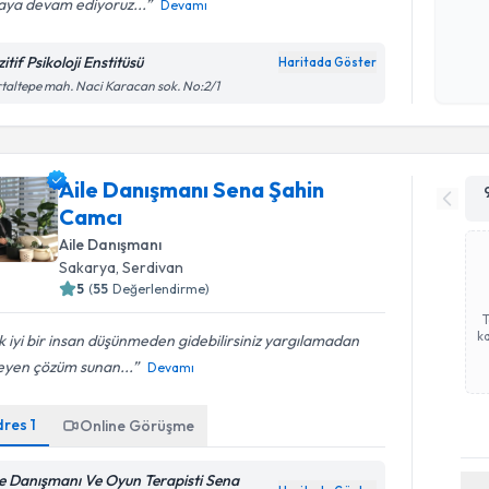
aya devam ediyoruz...
Devamı
Kişisel
okudum
itif Psikoloji Enstitüsü
Haritada Göster
işlenm
taltepe mah. Naci Karacan sok. No:2/1
Aile Danışmanı Sena Şahin
Camcı
Aile Danışmanı
Sakarya
, Serdivan
5
(
55
Değerlendirme)
ka
 iyi bir insan düşünmeden gidebilirsiniz yargılamadan
leyen çözüm sunan...
Devamı
dres
1
Online Görüşme
le Danışmanı Ve Oyun Terapisti Sena