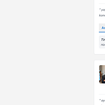
yaş
konu
A
Ti
Hür
ay