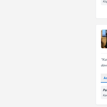
Küç
Aile içinde yaşanan travma
Kız
davr
A
Ps
Kar