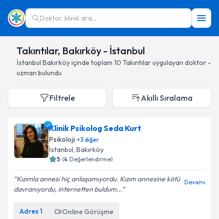
Doktor, klinik ara...
Takıntılar, Bakırköy - İstanbul
İstanbul
Bakırköy
içinde toplam
10
Takıntılar
uygulayan doktor -
uzman bulundu
Filtrele
Akıllı Sıralama
Klinik Psikolog Seda Kurt
Psikoloji
+
3
diğer
İstanbul
, Bakırköy
5
(
4
Değerlendirme)
Kızımla annesi hiç anlaşamıyordu. Kızım annesine kötü
Devamı
davranıyordu, internetten buldum...
Adres
1
Online Görüşme