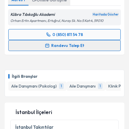
Online Görüşme
Kübra Tıbıkoğlu Akademi
Haritada Göster
Orhan Ertin Apartmanı, Ertuğrul, Nuray Sk. No:5 Kat:4, 59010
0 (850) 811 54 78
Randevu Takvimi Talebi
Randevu Talep Et
Aile Danışmanı Kübra Tıbıkoğlu Bahadır
için
randevu takvimi talebi oluşturun. Size bu uzmandan
randevu almanız için bir takvim hazırlandığında e-
posta ile bilgilendireceğiz.
İlgili Branşlar
E-posta Adresiniz
Aile Danışmanı (Psikolog)
Aile Danışmanı
Klinik Psiko
1
1
İstanbul İlçeleri
Kişisel verilerimin işlenmesine ilişkin
Aydınlatma
Metni
'ni okudum ve kişisel verilerimin belirtilen
kapsamda işlenmesini kabul ediyorum.
İstanbul
Takıntılar