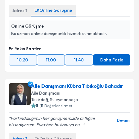
Online Görüşme
Adres
1
Online Görüşme
Bu uzman online danışmanlık hizmeti sunmaktadır.
En Yakın Saatler
10:20
11:00
11:40
Daha Fazla
Aile Danışmanı Kübra Tıbıkoğlu Bahadır
Aile Danışmanı
Tekirdağ
, Süleymanpaşa
5
(
11
Değerlendirme)
Farkındakığımın her görüşmemizde arttığını
Devamı
hissediyorum. Evet ben bu konuya bu...
Adres
1