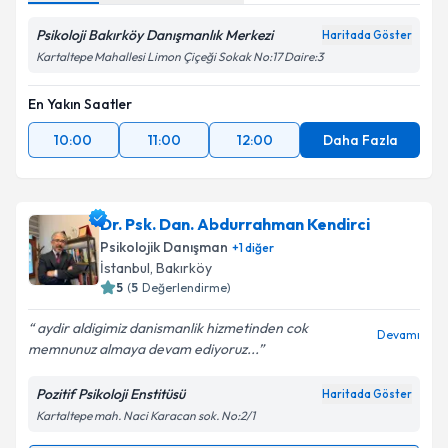
Psikoloji Bakırköy Danışmanlık Merkezi
Haritada Göster
Kartaltepe Mahallesi Limon Çiçeği Sokak No:17 Daire:3
En Yakın Saatler
10:00
11:00
12:00
Daha Fazla
Dr. Psk. Dan. Abdurrahman Kendirci
Psikolojik Danışman
+
1
diğer
İstanbul
, Bakırköy
5
(
5
Değerlendirme)
aydir aldigimiz danismanlik hizmetinden cok
Devamı
memnunuz almaya devam ediyoruz...
Pozitif Psikoloji Enstitüsü
Haritada Göster
Kartaltepe mah. Naci Karacan sok. No:2/1