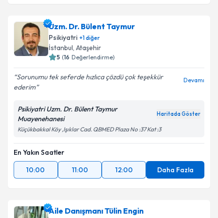
Uzm. Dr. Bülent Taymur
Psikiyatri
+
1
diğer
İstanbul
, Ataşehir
5
(
16
Değerlendirme)
Sorunumu tek seferde hızlıca çözdü çok teşekkür
Devamı
ederim
Psikiyatri Uzm. Dr. Bülent Taymur
Haritada Göster
Muayenehanesi
Küçükbakkal Köy ,Işıklar Cad. QBMED Plaza No :37 Kat :3
En Yakın Saatler
10:00
11:00
12:00
Daha Fazla
Aile Danışmanı Tülin Engin