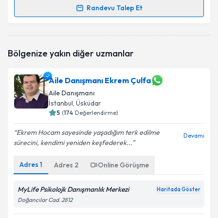
Randevu Talep Et
Randevu Takvimi Talebi
Dr. Psk. Dan. Abdurrahman Kendirci
için randevu
Bölgenize yakın diğer uzmanlar
takvimi talebi oluşturun. Size bu uzmandan randevu
almanız için bir takvim hazırlandığında e-posta ile
bilgilendireceğiz.
Aile Danışmanı Ekrem Çulfa
Aile Danışmanı
E-posta Adresiniz
İstanbul
, Üsküdar
5
(
174
Değerlendirme)
Ekrem Hocam sayesinde yaşadığım terk edilme
Devamı
Kişisel verilerimin işlenmesine ilişkin
Aydınlatma
sürecini, kendimi yeniden keşfederek...
Metni
'ni okudum ve kişisel verilerimin belirtilen
kapsamda işlenmesini kabul ediyorum.
Adres
1
Adres
2
Online Görüşme
MyLife Psikolojk Danışmanlık Merkezi
Haritada Göster
Takvim Talebini Gönder
Doğancılar Cad. 2812