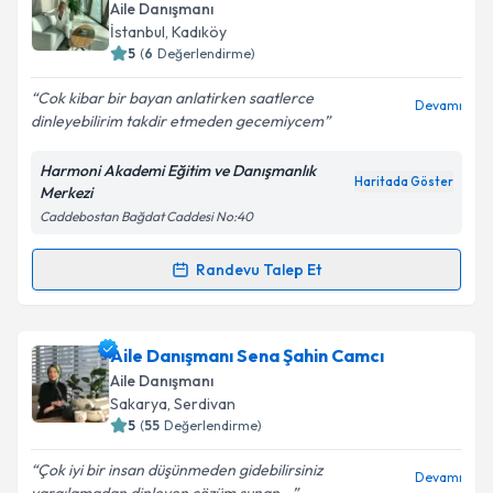
Aile Danışmanı
İstanbul
, Kadıköy
5
(
6
Değerlendirme)
Cok kibar bir bayan anlatirken saatlerce
Devamı
dinleyebilirim takdir etmeden gecemiycem
Harmoni Akademi Eğitim ve Danışmanlık
Haritada Göster
Merkezi
Caddebostan Bağdat Caddesi No:40
Randevu Talep Et
Randevu Takvimi Talebi
Aile Danışmanı Tülin Engin
için randevu takvimi
Aile Danışmanı Sena Şahin Camcı
talebi oluşturun. Size bu uzmandan randevu almanız
Aile Danışmanı
için bir takvim hazırlandığında e-posta ile
Sakarya
, Serdivan
bilgilendireceğiz.
5
(
55
Değerlendirme)
E-posta Adresiniz
Çok iyi bir insan düşünmeden gidebilirsiniz
Devamı