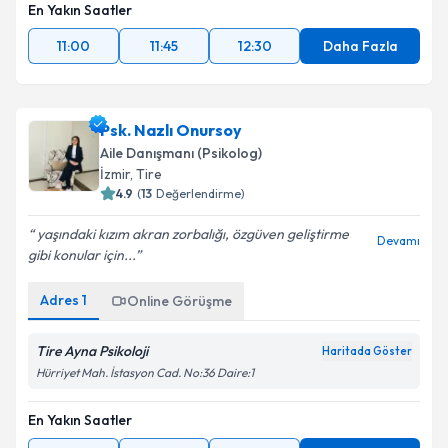
En Yakın Saatler
11:00
11:45
12:30
Daha Fazla
Psk. Nazlı Onursoy
Aile Danışmanı (Psikolog)
İzmir
, Tire
4.9
(
13
Değerlendirme)
yaşındaki kızım akran zorbalığı, özgüven geliştirme
Devamı
gibi konular için...
Adres
1
Online Görüşme
Tire Ayna Psikoloji
Haritada Göster
Hürriyet Mah. İstasyon Cad. No:36 Daire:1
En Yakın Saatler