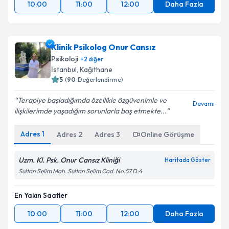
10:00
11:00
12:00
Daha Fazla
Klinik Psikolog Onur Cansız
Psikoloji
+
2
diğer
İstanbul
, Kağıthane
5
(
90
Değerlendirme)
Terapiye başladığımda özellikle özgüvenimle ve
Devamı
ilişkilerimde yaşadığım sorunlarla baş etmekte...
Adres
1
Adres
2
Adres
3
Online Görüşme
Uzm. Kl. Psk. Onur Cansız Kliniği
Haritada Göster
Sultan Selim Mah. Sultan Selim Cad. No:57 D:4
En Yakın Saatler
10:00
11:00
12:00
Daha Fazla