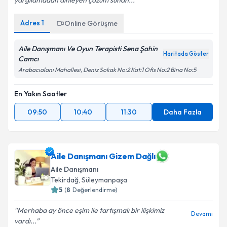
yargılamadan dinleyen çözüm sunan...
Adres
1
Online Görüşme
Kişisel verilerimin işlenmesine ilişkin
Aydınlatma
Metni
'ni okudum ve kişisel verilerimin belirtilen
Aile Danışmanı Ve Oyun Terapisti Sena Şahin
Haritada Göster
kapsamda işlenmesini kabul ediyorum.
Camcı
Arabacıalanı Mahallesi, Deniz Sokak No:2 Kat:1 Ofis No:2 Bina No:5
Takvim Talebini Gönder
En Yakın Saatler
09:50
10:40
11:30
Daha Fazla
Aile Danışmanı Gizem Dağlı
Aile Danışmanı
Tekirdağ
, Süleymanpaşa
5
(
8
Değerlendirme)
Merhaba ay önce eşim ile tartışmalı bir ilişkimiz
Devamı
vardı...