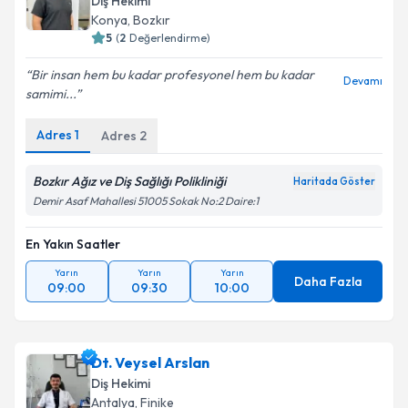
Diş Hekimi
Konya
, Bozkır
5
(
2
Değerlendirme)
Bir insan hem bu kadar profesyonel hem bu kadar
Devamı
samimi...
Adres
1
Adres
2
Bozkır Ağız ve Diş Sağlığı Polikliniği
Haritada Göster
Demir Asaf Mahallesi 51005 Sokak No:2 Daire:1
En Yakın Saatler
Yarın
Yarın
Yarın
Daha Fazla
09:00
09:30
10:00
Dt. Veysel Arslan
Diş Hekimi
Antalya
, Finike