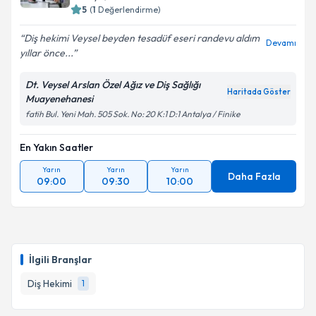
5
(
1
Değerlendirme)
Diş hekimi Veysel beyden tesadüf eseri randevu aldım
Devamı
yıllar önce...
Dt. Veysel Arslan Özel Ağız ve Diş Sağlığı
Haritada Göster
Muayenehanesi
fatih Bul. Yeni Mah. 505 Sok. No: 20 K:1 D:1 Antalya / Finike
En Yakın Saatler
Yarın
Yarın
Yarın
Daha Fazla
09:00
09:30
10:00
İlgili Branşlar
Diş Hekimi
1