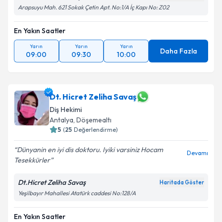
Arapsuyu Mah. 621 Sokak Çetin Apt. No:1/A İç Kapı No: Z02
En Yakın Saatler
Yarın
Yarın
Yarın
Daha Fazla
09:00
09:30
10:00
Dt. Hicret Zeliha Savaş
Diş Hekimi
Antalya
, Döşemealtı
5
(
25
Değerlendirme)
Dünyanin en iyi dis doktoru. Iyiki varsiniz Hocam
Devamı
Tesekkürler
Dt.Hicret Zeliha Savaş
Haritada Göster
Yeşilbayır Mahallesi Atatürk caddesi No:128/A
En Yakın Saatler