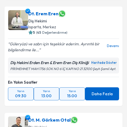
Dt. Erem Eren
Diş Hekimi
Isparta
, Merkez
5
(
45
Değerlendirme)
Güleryüzü ve sabrı için teşekkür ederim. Ayrıntılı bir
Devamı
bilgilendirme ile...
Diş Hekimi Erden Eren & Erem Eren Diş Kliniği
Haritada Göster
PİRİMEHMET MAH 1756 SOK NO 6 İÇ KAPI NO 21 32100 Şeyh Şamil Apt.
En Yakın Saatler
Yarın
Yarın
Yarın
Daha Fazla
09:30
13:00
15:00
Dt. M. Görkem Otal