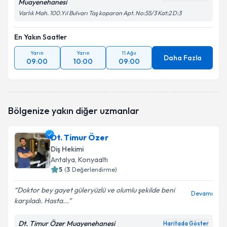
Muayenehanesi
Varlık Mah. 100.Yıl Bulvarı Taş koparan Apt. No:55/3 Kat:2 D:3
En Yakın Saatler
Yarın
Yarın
11 Ağu
Daha Fazla
09:00
10:00
09:00
Bölgenize yakın diğer uzmanlar
Dt. Timur Özer
Diş Hekimi
Antalya
, Konyaaltı
5
(
3
Değerlendirme)
Doktor bey gayet güleryüzlü ve olumlu şekilde beni
Devamı
karşıladı. Hasta...
Dt. Timur Özer Muayenehanesi
Haritada Göster