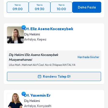
Yarın
Yarın
Yarın
Daha Fazla
09:00
09:30
10:00
Dt. Eliz Asena Kocazeybek
Diş Hekimi
Antalya
, Kepez
Diş Hekimi Eliz Asena Kocazeybek
Haritada Göster
Muayenehanesi
Ulus Mah. Mehmet Akif Cad. No:4/3 Kepez/ANTALYA
Randevu Talep Et
Randevu Takvimi Talebi
Dt. Eliz Asena Kocazeybek
için randevu takvimi
Dt. Yasemin Er
talebi oluşturun. Size bu uzmandan randevu almanız
Diş Hekimi
için bir takvim hazırlandığında e-posta ile
Antalya
, Konyaaltı