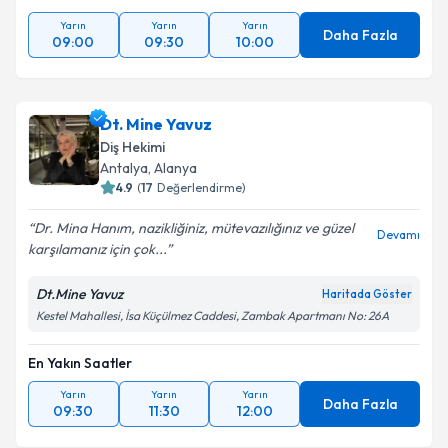
Yarın
Yarın
Yarın
Takvim Talebini Gönder
Daha Fazla
09:00
09:30
10:00
Dt. Mine Yavuz
Diş Hekimi
Antalya
, Alanya
4.9
(
17
Değerlendirme)
Dr. Mina Hanım, nazikliğiniz, mütevazılığınız ve güzel
Devamı
karşılamanız için çok...
Dt.Mine Yavuz
Haritada Göster
Kestel Mahallesi, İsa Küçülmez Caddesi, Zambak Apartmanı No: 26A
En Yakın Saatler
Yarın
Yarın
Yarın
Daha Fazla
09:30
11:30
12:00