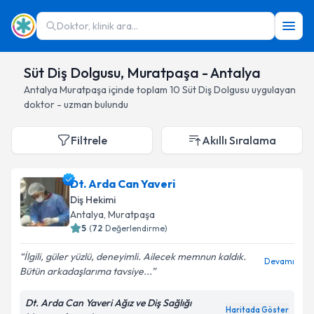
Doktor, klinik ara...
Süt Diş Dolgusu, Muratpaşa - Antalya
Antalya
Muratpaşa
içinde toplam
10
Süt Diş Dolgusu
uygulayan
doktor - uzman bulundu
Filtrele
Akıllı Sıralama
Dt. Arda Can Yaveri
Diş Hekimi
Antalya
, Muratpaşa
5
(
72
Değerlendirme)
İlgili, güler yüzlü, deneyimli. Ailecek memnun kaldık.
Devamı
Bütün arkadaşlarıma tavsiye...
Dt. Arda Can Yaveri Ağız ve Diş Sağlığı
Haritada Göster