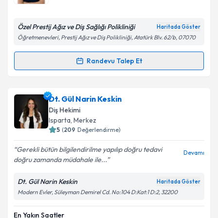
bilgilendireceğiz.
E-posta Adresiniz
Özel Prestij Ağız ve Diş Sağlığı Polikliniği
Haritada Göster
Öğretmenevleri, Prestij Ağız ve Diş Polikliniği, Atatürk Blv. 62/b, 07070
Randevu Talep Et
Randevu Takvimi Talebi
Kişisel verilerimin işlenmesine ilişkin
Aydınlatma
Metni
'ni okudum ve kişisel verilerimin belirtilen
kapsamda işlenmesini kabul ediyorum.
Dt. Yasemin Er
için randevu takvimi talebi oluşturun.
Dt. Gül Narin Keskin
Size bu uzmandan randevu almanız için bir takvim
Diş Hekimi
hazırlandığında e-posta ile bilgilendireceğiz.
Takvim Talebini Gönder
Isparta
, Merkez
5
(
209
Değerlendirme)
E-posta Adresiniz
Gerekli bütün bilgilendirilme yapılıp doğru tedavi
Devamı
doğru zamanda müdahale ile...
Dt. Gül Narin Keskin
Haritada Göster
Kişisel verilerimin işlenmesine ilişkin
Aydınlatma
Modern Evler, Süleyman Demirel Cd. No:104 D:Kat:1 D:2, 32200
Metni
'ni okudum ve kişisel verilerimin belirtilen
kapsamda işlenmesini kabul ediyorum.
En Yakın Saatler