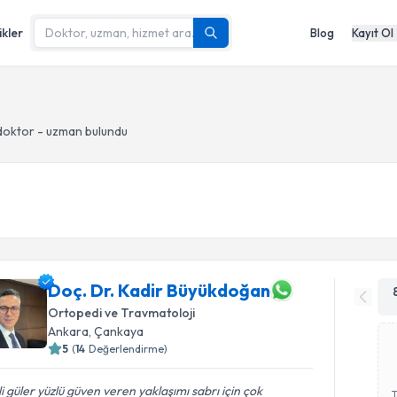
ikler
Blog
Kayıt Ol
doktor - uzman bulundu
Doç. Dr. Kadir Büyükdoğan
Ortopedi ve Travmatoloji
Ankara
, Çankaya
5
(
14
Değerlendirme)
ili güler yüzlü güven veren yaklaşımı sabrı için çok