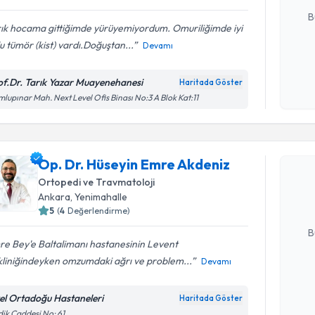
B
rık hocama gittiğimde yürüyemiyordum. Omuriliğimde iyi
u tümör (kist) vardı.Doğuştan...
Devamı
Kişisel
okudum
of.Dr. Tarık Yazar Muayenehanesi
Haritada Göster
işlenm
lupınar Mah. Next Level Ofis Binası No:3 A Blok Kat:11
Randevu T
Op. Dr. H
Op. Dr. Hüseyin Emre Akdeniz
oluşturun. 
Ortopedi ve Travmatoloji
hazırlandığ
Ankara
, Yenimahalle
5
(
4
Değerlendirme)
E-posta Ad
B
e Bey'e Baltalimanı hastanesinin Levent
kliniğindeyken omzumdaki ağrı ve problem...
Devamı
Kişisel
okudum
el Ortadoğu Hastaneleri
Haritada Göster
Randevu T
işlenm
dik Caddesi No: 61