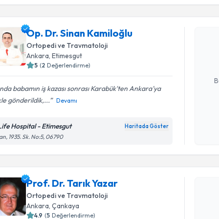
Op. Dr. Si
Op. Dr. Sinan Kamiloğlu
Size bu uzm
Ortopedi ve Travmatoloji
hazırlandığ
Ankara
, Etimesgut
5
(
2
Değerlendirme)
E-posta Ad
B
ında babamın iş kazası sonrası Karabük'ten Ankara'ya
le gönderildik,...
Devamı
Kişisel
okudum
Life Hospital - Etimesgut
Haritada Göster
işlenm
an, 1935. Sk. No:5, 06790
Randevu T
Prof. Dr. 
Prof. Dr. Tarık Yazar
bu uzmandan
Ortopedi ve Travmatoloji
posta ile bi
Ankara
, Çankaya
4.9
(
5
Değerlendirme)
E-posta Ad