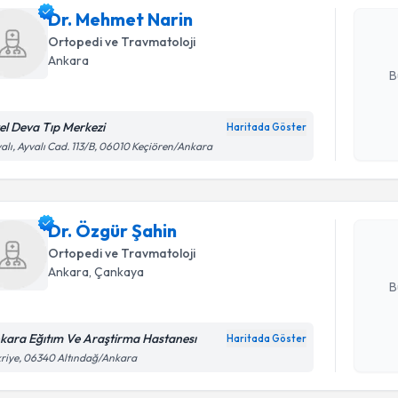
Dr. Mehmet Narin
posta ile bi
Ortopedi ve Travmatoloji
E-posta Ad
Ankara
B
el Deva Tıp Merkezi
Haritada Göster
Randevu T
Kişisel
alı, Ayvalı Cad. 113/B, 06010 Keçiören/Ankara
okudum
işlenm
Dr. Özgür
uzmandan ra
Dr. Özgür Şahin
posta ile bi
Ortopedi ve Travmatoloji
E-posta Ad
Ankara
, Çankaya
B
kara Eğıtım Ve Araştirma Hastanesı
Haritada Göster
Randevu T
Kişisel
riye, 06340 Altındağ/Ankara
okudum
işlenm