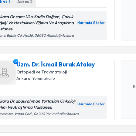
dres
1
Adres
2
kara Dr.samı Ulus Kadin Doğum, Çocuk
Kişisel
ğliği Ve Hastaliklari Eğıtım Ve Araştirma
Haritada Göster
okudum
stanesı
işlenm
Randevu T
vne, Babür Cd. No:36, 06080 Altındağ/Ankara
Uzm. Dr. İ
oluşturun. 
Uzm. Dr. İsmail Burak Atalay
hazırlandığ
Ortopedi ve Travmatoloji
Ankara
, Yenimahalle
E-posta Ad
B
kara Dr.abdurahman Yurtaslan Onkolojı
Haritada Göster
ıtım Ve Araştirma Hastanesı
Kişisel
Randevu T
etevler, Vatan Cad., 06200 Yenimahalle/Ankara
okudum
işlenm
Dr. Mehme
uzmandan ra