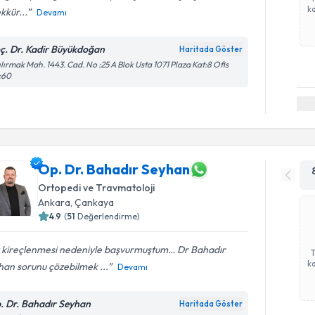
ka
kkür...
Devamı
ç. Dr. Kadir Büyükdoğan
Haritada Göster
ılırmak Mah. 1443. Cad. No :25 A Blok Usta 1071 Plaza Kat:8 Ofis
:60
Op. Dr. Bahadır Seyhan
Ortopedi ve Travmatoloji
Ankara
, Çankaya
4.9
(
51
Değerlendirme)
z kireçlenmesi nedeniyle başvurmuştum… Dr Bahadır
ka
han sorunu çözebilmek ...
Devamı
. Dr. Bahadır Seyhan
Haritada Göster