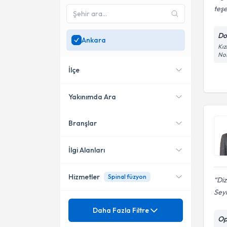
teşe
Do
Ankara
Kız
No
İlçe
Yakınımda Ara
Branşlar
Konumuma yakın uzmanları
Çankaya
göster
Keçiören
İlgi Alanları
Yenimahalle
Hizmetler
Spinal füzyon
Ortopedi ve Travmatoloji
Di
Etimesgut
Sey
Mezuniyet
Bel Kayması
Daha Fazla Filtre
Op