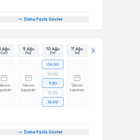
Daha Fazla Göster
8 Ağu
9 Ağu
10 Ağu
11 Ağu
Cmt
Paz
Pzt
Sal
09:00
10:00
11:30
Takvim
Takvim
Takvim
palıdır
kapalıdır
kapalıdır
12:30
14:00
Daha Fazla Göster
akvimi Talebi