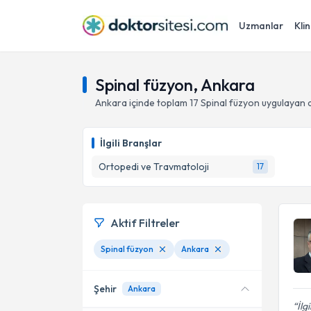
Uzmanlar
Klin
Spinal füzyon, Ankara
Ankara
içinde toplam
17
Spinal füzyon
uygulayan 
İlgili Branşlar
Ortopedi ve Travmatoloji
17
Aktif Filtreler
Spinal füzyon
Ankara
Şehir
Ankara
İlg