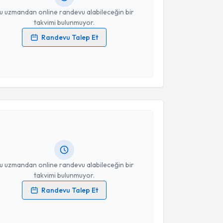
u uzmandan online randevu alabileceğin bir
takvimi bulunmuyor.
Randevu Talep Et
 verilerimin işlenmesine ilişkin
Aydınlatma Metni
'ni
 ve kişisel verilerimin belirtilen kapsamda
esini kabul ediyorum.
akvimi Talebi
Takvim Talebini Gönder
üseyin Emre Akdeniz
için randevu takvimi talebi
Size bu uzmandan randevu almanız için bir takvim
ında e-posta ile bilgilendireceğiz.
resiniz
u uzmandan online randevu alabileceğin bir
takvimi bulunmuyor.
Randevu Talep Et
 verilerimin işlenmesine ilişkin
Aydınlatma Metni
'ni
 ve kişisel verilerimin belirtilen kapsamda
akvimi Talebi
esini kabul ediyorum.