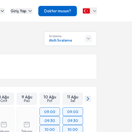
Giriş Yap
Doktor musun?
Sıralama
Akıllı Sıralama
8 Ağu
9 Ağu
10 Ağu
11 Ağu
Cmt
Paz
Pzt
Sal
09:00
09:00
09:30
09:30
10:00
10:00
Takvim
Takvim