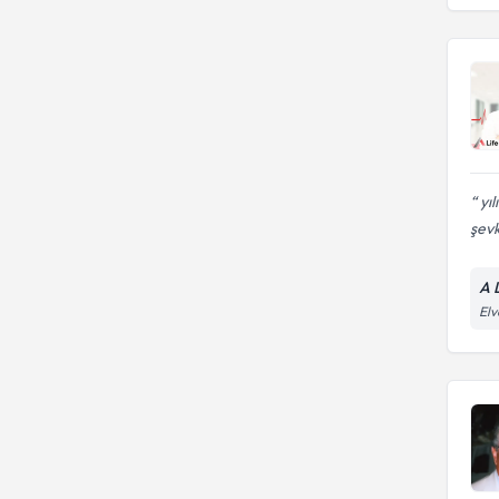
yıl
şevk
A 
Elv