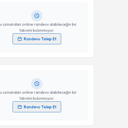
Takvim Talebini Gönder
lgilendireceğiz.
resiniz
u uzmandan online randevu alabileceğin bir
takvimi bulunmuyor.
Randevu Talep Et
akvimi Talebi
 verilerimin işlenmesine ilişkin
Aydınlatma Metni
'ni
 ve kişisel verilerimin belirtilen kapsamda
esini kabul ediyorum.
 Şahin
için randevu takvimi talebi oluşturun. Size bu
ndevu almanız için bir takvim hazırlandığında e-
lgilendireceğiz.
Takvim Talebini Gönder
resiniz
u uzmandan online randevu alabileceğin bir
takvimi bulunmuyor.
Randevu Talep Et
akvimi Talebi
 verilerimin işlenmesine ilişkin
Aydınlatma Metni
'ni
 ve kişisel verilerimin belirtilen kapsamda
esini kabul ediyorum.