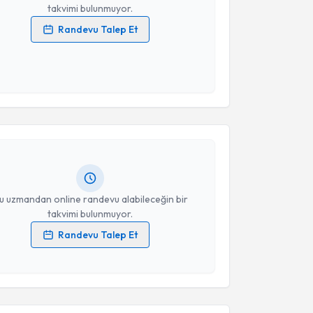
takvimi bulunmuyor.
Randevu Talep Et
 verilerimin işlenmesine ilişkin
Aydınlatma Metni
'ni
 ve kişisel verilerimin belirtilen kapsamda
esini kabul ediyorum.
akvimi Talebi
Takvim Talebini Gönder
smail Burak Atalay
için randevu takvimi talebi
Size bu uzmandan randevu almanız için bir takvim
ında e-posta ile bilgilendireceğiz.
resiniz
u uzmandan online randevu alabileceğin bir
takvimi bulunmuyor.
Randevu Talep Et
 verilerimin işlenmesine ilişkin
Aydınlatma Metni
'ni
akvimi Talebi
 ve kişisel verilerimin belirtilen kapsamda
esini kabul ediyorum.
t Narin
için randevu takvimi talebi oluşturun. Size bu
ndevu almanız için bir takvim hazırlandığında e-