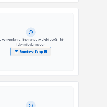
nan Kamiloğlu
için randevu takvimi talebi oluşturun.
andan randevu almanız için bir takvim
ında e-posta ile bilgilendireceğiz.
resiniz
u uzmandan online randevu alabileceğin bir
takvimi bulunmuyor.
Randevu Talep Et
 verilerimin işlenmesine ilişkin
Aydınlatma Metni
'ni
 ve kişisel verilerimin belirtilen kapsamda
esini kabul ediyorum.
akvimi Talebi
Takvim Talebini Gönder
Tarık Yazar
için randevu takvimi talebi oluşturun. Size
 randevu almanız için bir takvim hazırlandığında e-
lgilendireceğiz.
resiniz