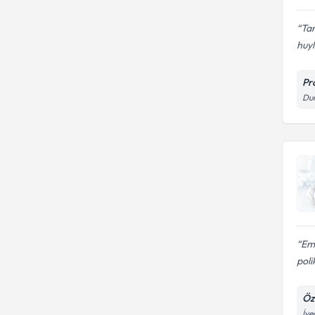
Ta
huyl
Pr
Dum
Emr
poli
Öz
İve