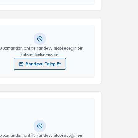
Meriç Çırpar
için randevu takvimi talebi oluşturun.
Takvim Talebini Gönder
andan randevu almanız için bir takvim
ında e-posta ile bilgilendireceğiz.
resiniz
u uzmandan online randevu alabileceğin bir
takvimi bulunmuyor.
Randevu Talep Et
 verilerimin işlenmesine ilişkin
Aydınlatma Metni
'ni
 ve kişisel verilerimin belirtilen kapsamda
akvimi Talebi
esini kabul ediyorum.
Takvim Talebini Gönder
elal Alp Vural
için randevu takvimi talebi oluşturun.
andan randevu almanız için bir takvim
ında e-posta ile bilgilendireceğiz.
resiniz
u uzmandan online randevu alabileceğin bir