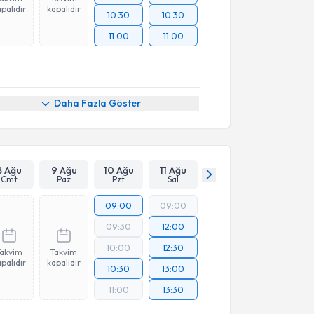
palıdır
kapalıdır
10:30
10:30
11:00
11:00
Daha Fazla Göster
8 Ağu
9 Ağu
10 Ağu
11 Ağu
Cmt
Paz
Pzt
Sal
09:00
09:00
09:30
12:00
10:00
12:30
Takvim
Takvim
palıdır
kapalıdır
10:30
13:00
11:00
13:30