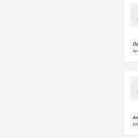
Öz
Ayv
An
Şük