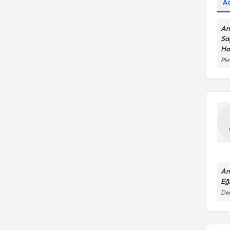
A
An
Sa
Ha
Ple
An
Eğ
Dem