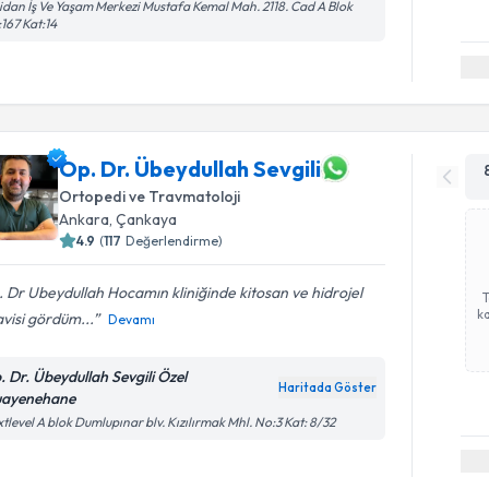
dan İş Ve Yaşam Merkezi Mustafa Kemal Mah. 2118. Cad A Blok
167 Kat:14
Op. Dr. Übeydullah Sevgili
Ortopedi ve Travmatoloji
Ankara
, Çankaya
4.9
(
117
Değerlendirme)
 Dr Ubeydullah Hocamın kliniğinde kitosan ve hidrojel
ka
visi gördüm...
Devamı
. Dr. Übeydullah Sevgili Özel
Haritada Göster
ayenehane
tlevel A blok Dumlupınar blv. Kızılırmak Mhl. No:3 Kat: 8/32
Randevu T