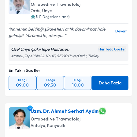
Ortopedi ve Travmatoloji
Ordu
,
Ünye
5
(
1
Değerlendirme)
Annemin bel fıtığı şikayetleri artık dayanılmaz hale
Devamı
gelmişti. Yürümekte, oturup...
Özel Ünye Çakırtepe Hastanesi
Haritada Göster
Atatürk, Tepe Yolu Sk. No:43, 52300 Ünye/Ordu, Turkey
En Yakın Saatler
10 Ağu
10 Ağu
10 Ağu
Daha Fazla
09:00
09:30
10:00
Uzm. Dr. Ahmet Serhat Aydın
Ortopedi ve Travmatoloji
Antalya
,
Konyaaltı