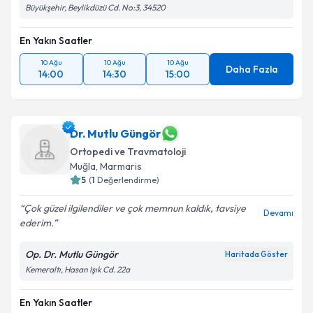
Büyükşehir, Beylikdüzü Cd. No:3, 34520
En Yakın Saatler
10 Ağu
10 Ağu
10 Ağu
Daha Fazla
14:00
14:30
15:00
Dr. Mutlu Güngör
Ortopedi ve Travmatoloji
Muğla
,
Marmaris
5
(
1
Değerlendirme)
Çok güzel ilgilendiler ve çok memnun kaldık, tavsiye
Devamı
ederim.
Op. Dr. Mutlu Güngör
Haritada Göster
Kemeraltı, Hasan Işık Cd. 22a
En Yakın Saatler