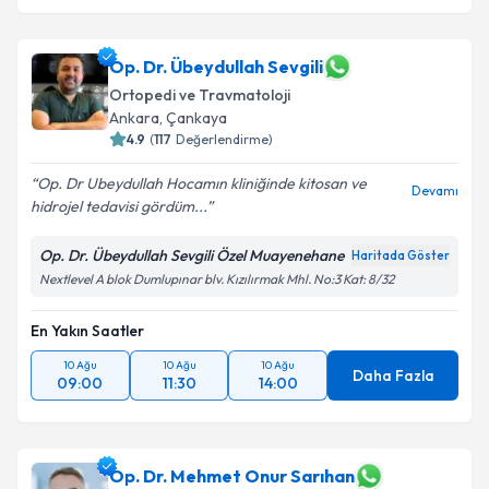
Op. Dr. Übeydullah Sevgili
Ortopedi ve Travmatoloji
Ankara
,
Çankaya
4.9
(
117
Değerlendirme)
Op. Dr Ubeydullah Hocamın kliniğinde kitosan ve
Devamı
hidrojel tedavisi gördüm...
Op. Dr. Übeydullah Sevgili Özel Muayenehane
Haritada Göster
Nextlevel A blok Dumlupınar blv. Kızılırmak Mhl. No:3 Kat: 8/32
En Yakın Saatler
10 Ağu
10 Ağu
10 Ağu
Daha Fazla
09:00
11:30
14:00
Op. Dr. Mehmet Onur Sarıhan