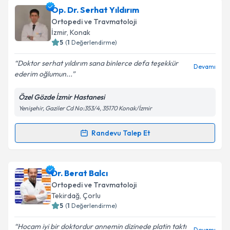
Takvim Talebini Gönder
Op. Dr. Ali Onur Tirelioğlu
için randevu takvimi
Op. Dr. Serhat Yıldırım
talebi oluşturun. Size bu uzmandan randevu almanız
Ortopedi ve Travmatoloji
için bir takvim hazırlandığında e-posta ile
İzmir
,
Konak
bilgilendireceğiz.
5
(
1
Değerlendirme)
E-posta Adresiniz
Doktor serhat yıldırım sana binlerce defa teşekkür
Devamı
ederim oğlumun...
Özel Gözde İzmir Hastanesi
Yenişehir, Gaziler Cd No:353/4, 35170 Konak/İzmir
Kişisel verilerimin işlenmesine ilişkin
Aydınlatma
Metni
'ni okudum ve kişisel verilerimin belirtilen
kapsamda işlenmesini kabul ediyorum.
Randevu Talep Et
Randevu Takvimi Talebi
Takvim Talebini Gönder
Op. Dr. Serhat Yıldırım
için randevu takvimi talebi
Dr. Berat Balcı
oluşturun. Size bu uzmandan randevu almanız için bir
Ortopedi ve Travmatoloji
takvim hazırlandığında e-posta ile bilgilendireceğiz.
Tekirdağ
,
Çorlu
5
(
1
Değerlendirme)
E-posta Adresiniz
Hocam iyi bir doktordur annemin dizinede platin taktı
Devamı