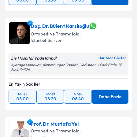
08:00
08:30
09:00
Doç. Dr. Bülent Karslıoğlu
Ortopedi ve Travmatoloji
İstanbul
,
Sarıyer
Liv Hospital Vadistanbul
Haritada Göster
Ayazağa Mahallesi, Kemerburgaz Caddesi, Vadistanbul Park Etabı, 7F
Blok, 34396
En Yakın Saatler
10 Ağu
10 Ağu
10 Ağu
Daha Fazla
08:00
08:20
08:40
Prof. Dr. Mustafa Yel
Ortopedi ve Travmatoloji