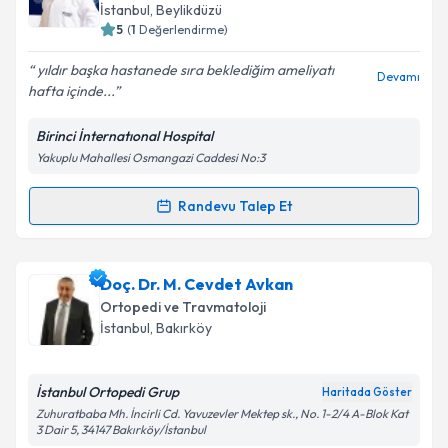
E-posta Adresiniz
İstanbul
,
Beylikdüzü
5
(
1
Değerlendirme)
yıldır başka hastanede sıra beklediğim ameliyatı
Devamı
hafta içinde...
Kişisel verilerimin işlenmesine ilişkin
Aydınlatma
Metni
'ni okudum ve kişisel verilerimin belirtilen
Birinci İnternatıonal Hospital
kapsamda işlenmesini kabul ediyorum.
Yakuplu Mahallesi Osmangazi Caddesi No:3
Takvim Talebini Gönder
Randevu Talep Et
Randevu Takvimi Talebi
Op. Dr. Tuncay Işık
için randevu takvimi talebi
Doç. Dr. M. Cevdet Avkan
oluşturun. Size bu uzmandan randevu almanız için bir
Ortopedi ve Travmatoloji
takvim hazırlandığında e-posta ile bilgilendireceğiz.
İstanbul
,
Bakırköy
E-posta Adresiniz
İstanbul Ortopedi Grup
Haritada Göster
Zuhuratbaba Mh. İncirli Cd. Yavuzevler Mektep sk., No. 1-2/4 A-Blok Kat
3 Dair 5, 34147 Bakırköy/İstanbul