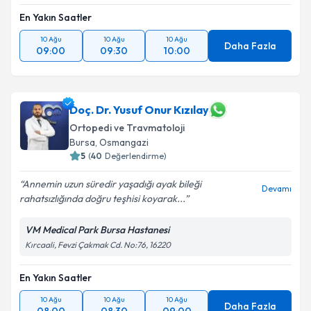
En Yakın Saatler
10 Ağu
10 Ağu
10 Ağu
Daha Fazla
09:00
09:30
10:00
Doç. Dr. Yusuf Onur Kızılay
Ortopedi ve Travmatoloji
Bursa
,
Osmangazi
5
(
40
Değerlendirme)
Annemin uzun süredir yaşadığı ayak bileği
Devamı
rahatsızlığında doğru teşhisi koyarak...
VM Medical Park Bursa Hastanesi
Kırcaali, Fevzi Çakmak Cd. No:76, 16220
En Yakın Saatler
10 Ağu
10 Ağu
10 Ağu
Daha Fazla