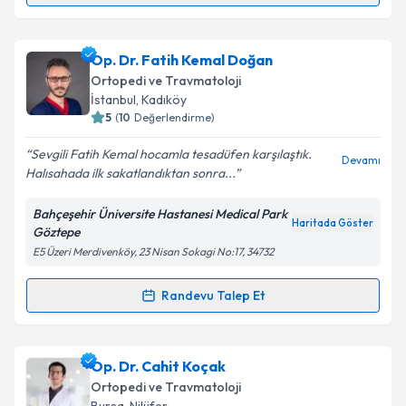
Takvim Talebini Gönder
Prof. Dr. Akın Uğraş
için randevu takvimi talebi
Op. Dr. Fatih Kemal Doğan
oluşturun. Size bu uzmandan randevu almanız için bir
Ortopedi ve Travmatoloji
takvim hazırlandığında e-posta ile bilgilendireceğiz.
İstanbul
,
Kadıköy
5
(
10
Değerlendirme)
E-posta Adresiniz
Sevgili Fatih Kemal hocamla tesadüfen karşılaştık.
Devamı
Halısahada ilk sakatlandıktan sonra...
Bahçeşehir Üniversite Hastanesi Medical Park
Kişisel verilerimin işlenmesine ilişkin
Aydınlatma
Haritada Göster
Göztepe
Metni
'ni okudum ve kişisel verilerimin belirtilen
E5 Üzeri Merdivenköy, 23 Nisan Sokagi No:17, 34732
kapsamda işlenmesini kabul ediyorum.
Randevu Talep Et
Randevu Takvimi Talebi
Takvim Talebini Gönder
Op. Dr. Fatih Kemal Doğan
için randevu takvimi
Op. Dr. Cahit Koçak
talebi oluşturun. Size bu uzmandan randevu almanız
Ortopedi ve Travmatoloji
için bir takvim hazırlandığında e-posta ile