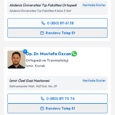
Akdeniz Üniversitesi Tıp Fakültesi Ortopedi
Haritada Göster
Akdeniz Üniversitesi Tıp Fakültesi K blok 3. Kat
0 (850) 811 61 38
Randevu Takvimi Talebi
Randevu Talep Et
Uzm. Dr. Ahmet Serhat Aydın
için randevu takvimi
talebi oluşturun. Size bu uzmandan randevu almanız
için bir takvim hazırlandığında e-posta ile
Op. Dr. Mustafa Özcan
bilgilendireceğiz.
Ortopedi ve Travmatoloji
İzmir
,
Konak
E-posta Adresiniz
İzmir Özel Gazi Hastanesi
Haritada Göster
Kahramanlar Mah. 1421 Sok. No: 29
Kişisel verilerimin işlenmesine ilişkin
Aydınlatma
0 (850) 811 70 76
Metni
'ni okudum ve kişisel verilerimin belirtilen
Randevu Takvimi Talebi
kapsamda işlenmesini kabul ediyorum.
Randevu Talep Et