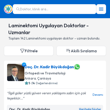
Doktor, klinik ara...
Laminektomi Uygulayan Doktorlar -
Uzmanlar
Toplam
142
Laminektomi
uygulayan doktor - uzman bulundu.
Filtrele
Akıllı Sıralama
Doç. Dr. Kadir Büyükdoğan
Ortopedi ve Travmatoloji
Ankara
,
Çankaya
5
(
14
Değerlendirme)
İlgili güler yüzlü güven veren yaklaşımı sabrı için çok
Devamı
teşekkür...
Doç. Dr. Kadir Büyükdoğan
Haritada Göster