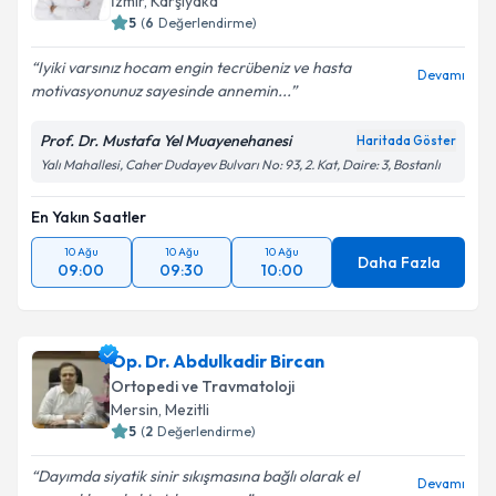
İzmir
,
Karşıyaka
5
(
6
Değerlendirme)
Iyiki varsınız hocam engin tecrübeniz ve hasta
Devamı
motivasyonunuz sayesinde annemin...
Prof. Dr. Mustafa Yel Muayenehanesi
Haritada Göster
Yalı Mahallesi, Caher Dudayev Bulvarı No: 93, 2. Kat, Daire: 3, Bostanlı
En Yakın Saatler
10 Ağu
10 Ağu
10 Ağu
Daha Fazla
09:00
09:30
10:00
Op. Dr. Abdulkadir Bircan
Ortopedi ve Travmatoloji
Mersin
,
Mezitli
5
(
2
Değerlendirme)
Dayımda siyatik sinir sıkışmasına bağlı olarak el
Devamı