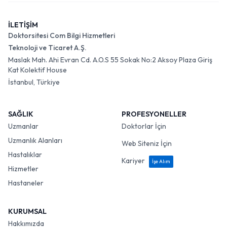
İLETİŞİM
Doktorsitesi Com Bilgi Hizmetleri
Teknoloji ve Ticaret A.Ş.
Maslak Mah. Ahi Evran Cd. A.O.S 55 Sokak No:2 Aksoy Plaza Giriş
Kat Kolektif House
İstanbul, Türkiye
SAĞLIK
PROFESYONELLER
Uzmanlar
Doktorlar İçin
Uzmanlık Alanları
Web Siteniz İçin
Hastalıklar
Kariyer
İşe Alım
Hizmetler
Hastaneler
KURUMSAL
Hakkımızda