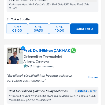
Kızılırmak Mah. 1443. Cad. No :25 A Blok Usta 1071 Plaza Kat:8 Ofis
No:60
En Yakın Saatler
10 Ağu
10 Ağu
10 Ağu
Daha Fazla
09:00
09:30
10:00
Prof. Dr. Gökhan ÇAKMAK
Ortopedi ve Travmatoloji
Ankara
,
Çankaya
5
(
6
Değerlendirme)
Biz ailecek sürekli gökhan hocama geliyoruz,
Devamı
gerçekten çok memnunuz
Prof.Dr Gökhan Çakmak Muayenehanesi
Haritada Göster
1071 USTA PLAZA KIZILIRMAK MAH. 1443.CADDE NO:25 A BLOK 5. KAT
NO:35 06530 ÇANKAYA /ANKARA