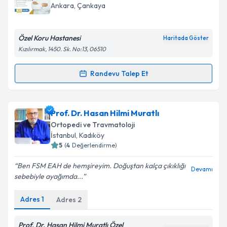
için bir takvim hazırlandığında e-posta ile
Ankara
,
Çankaya
bilgilendireceğiz.
E-posta Adresiniz
Özel Koru Hastanesi
Haritada Göster
Kızılırmak, 1450. Sk. No:13, 06510
Randevu Talep Et
Randevu Takvimi Talebi
Kişisel verilerimin işlenmesine ilişkin
Aydınlatma
Metni
'ni okudum ve kişisel verilerimin belirtilen
kapsamda işlenmesini kabul ediyorum.
Op. Dr. Muhammed Ali Bekir
için randevu takvimi
Prof. Dr. Hasan Hilmi Muratlı
talebi oluşturun. Size bu uzmandan randevu almanız
Ortopedi ve Travmatoloji
için bir takvim hazırlandığında e-posta ile
Takvim Talebini Gönder
İstanbul
,
Kadıköy
bilgilendireceğiz.
5
(
4
Değerlendirme)
E-posta Adresiniz
Ben FSM EAH de hemşireyim. Doğuştan kalça çıkıklığı
Devamı
sebebiyle ayağımda...
Adres
1
Adres
2
Kişisel verilerimin işlenmesine ilişkin
Aydınlatma
Metni
'ni okudum ve kişisel verilerimin belirtilen
Prof. Dr. Hasan Hilmi Muratlı Özel