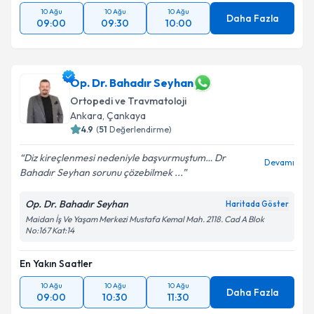
10 Ağu
10 Ağu
10 Ağu
Daha Fazla
09:00
09:30
10:00
Op. Dr. Bahadır Seyhan
Ortopedi ve Travmatoloji
Ankara
,
Çankaya
4.9
(
51
Değerlendirme)
Diz kireçlenmesi nedeniyle başvurmuştum… Dr
Devamı
Bahadır Seyhan sorunu çözebilmek ...
Op. Dr. Bahadır Seyhan
Haritada Göster
Maidan İş Ve Yaşam Merkezi Mustafa Kemal Mah. 2118. Cad A Blok
No:167 Kat:14
En Yakın Saatler
10 Ağu
10 Ağu
10 Ağu
Daha Fazla
09:00
10:30
11:30