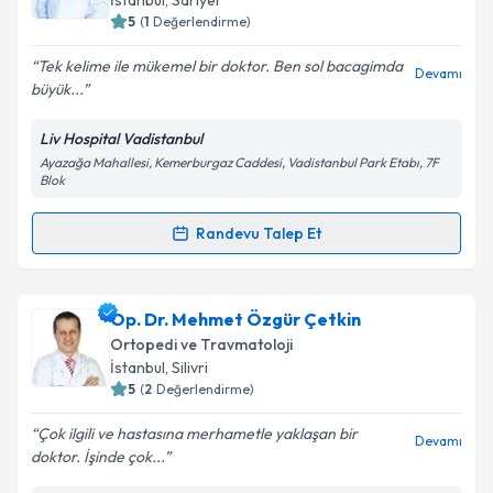
İstanbul
,
Sarıyer
5
(
1
Değerlendirme)
E-posta Adresiniz
Tek kelime ile mükemel bir doktor. Ben sol bacagimda
Devamı
büyük...
Liv Hospital Vadistanbul
Kişisel verilerimin işlenmesine ilişkin
Aydınlatma
Ayazağa Mahallesi, Kemerburgaz Caddesi, Vadistanbul Park Etabı, 7F
Metni
'ni okudum ve kişisel verilerimin belirtilen
Blok
kapsamda işlenmesini kabul ediyorum.
Randevu Talep Et
Randevu Takvimi Talebi
Takvim Talebini Gönder
Doç. Dr. Ömer Kays Ünal
için randevu takvimi talebi
Op. Dr. Mehmet Özgür Çetkin
oluşturun. Size bu uzmandan randevu almanız için bir
Ortopedi ve Travmatoloji
takvim hazırlandığında e-posta ile bilgilendireceğiz.
İstanbul
,
Silivri
5
(
2
Değerlendirme)
E-posta Adresiniz
Çok ilgili ve hastasına merhametle yaklaşan bir
Devamı
doktor. İşinde çok...