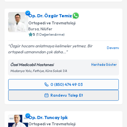
Op. Dr. Mustafa Özcan
için randevu takvimi talebi
Takvim Talebini Gönder
oluşturun. Size bu uzmandan randevu almanız için bir
takvim hazırlandığında e-posta ile bilgilendireceğiz.
Op. Dr. Özgür Temiz
Ortopedi ve Travmatoloji
E-posta Adresiniz
Bursa
,
Nilüfer
5
(
1
Değerlendirme)
Özgür hocamı anlatmaya kelimeler yetmez. Bir
Devamı
ortopedi uzmanından çok daha...
Kişisel verilerimin işlenmesine ilişkin
Aydınlatma
Metni
'ni okudum ve kişisel verilerimin belirtilen
Özel Medicabil Hastanesi
Haritada Göster
kapsamda işlenmesini kabul ediyorum.
Mudanya Yolu, Fethiye, Küre Sokak 1/A
Takvim Talebini Gönder
0 (850) 474 49 03
Randevu Takvimi Talebi
Randevu Talep Et
Op. Dr. Özgür Temiz
için randevu takvimi talebi
oluşturun. Size bu uzmandan randevu almanız için bir
Op. Dr. Tuncay Işık
takvim hazırlandığında e-posta ile bilgilendireceğiz.
Ortopedi ve Travmatoloji