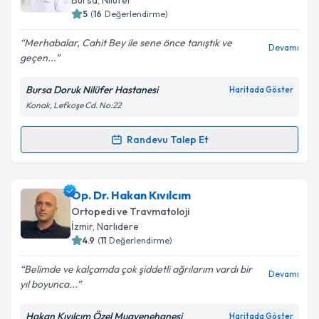
Bursa
,
Nilüfer
bilgilendireceğiz.
5
(
16
Değerlendirme)
E-posta Adresiniz
Merhabalar, Cahit Bey ile sene önce tanıştık ve
Devamı
geçen...
Bursa Doruk Nilüfer Hastanesi
Haritada Göster
Konak, Lefkoşe Cd. No:22
Kişisel verilerimin işlenmesine ilişkin
Aydınlatma
Metni
'ni okudum ve kişisel verilerimin belirtilen
kapsamda işlenmesini kabul ediyorum.
Randevu Talep Et
Randevu Takvimi Talebi
Takvim Talebini Gönder
Op. Dr. Cahit Koçak
için randevu takvimi talebi
Op. Dr. Hakan Kıvılcım
oluşturun. Size bu uzmandan randevu almanız için bir
Ortopedi ve Travmatoloji
takvim hazırlandığında e-posta ile bilgilendireceğiz.
İzmir
,
Narlıdere
4.9
(
11
Değerlendirme)
E-posta Adresiniz
Belimde ve kalçamda çok şiddetli ağrılarım vardı bir
Devamı
yıl boyunca...
Hakan Kıvılcım Özel Muayenehanesi
Haritada Göster