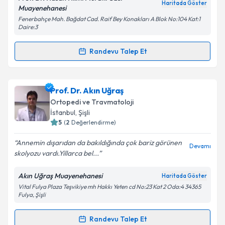
Haritada Göster
kapsamda işlenmesini kabul ediyorum.
Muayenehanesi
Fenerbahçe Mah. Bağdat Cad. Raif Bey Konakları A Blok No:104 Kat:1
Daire:3
Takvim Talebini Gönder
Randevu Talep Et
Randevu Takvimi Talebi
Prof. Dr. Hasan Hilmi Muratlı
için randevu takvimi
Prof. Dr. Akın Uğraş
talebi oluşturun. Size bu uzmandan randevu almanız
Ortopedi ve Travmatoloji
için bir takvim hazırlandığında e-posta ile
İstanbul
,
Şişli
bilgilendireceğiz.
5
(
2
Değerlendirme)
E-posta Adresiniz
Annemin dışarıdan da bakıldığında çok bariz görünen
Devamı
skolyozu vardı.Yillarca bel...
Akın Uğraş Muayenehanesi
Haritada Göster
Vital Fulya Plaza Teşvikiye mh Hakkı Yeten cd No:23 Kat 2 Oda:4 34365
Kişisel verilerimin işlenmesine ilişkin
Aydınlatma
Fulya, Şişli
Metni
'ni okudum ve kişisel verilerimin belirtilen
kapsamda işlenmesini kabul ediyorum.
Randevu Talep Et
Randevu Takvimi Talebi