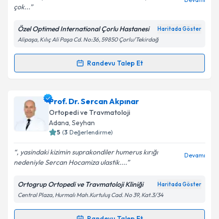
çok...
Özel Optimed International Çorlu Hastanesi
Haritada Göster
Kişisel verilerimin işlenmesine ilişkin
Aydınlatma
Alipaşa, Kılıç Ali Paşa Cd. No:36, 59850 Çorlu/Tekirdağ
Metni
'ni okudum ve kişisel verilerimin belirtilen
kapsamda işlenmesini kabul ediyorum.
Randevu Talep Et
Randevu Takvimi Talebi
Takvim Talebini Gönder
Dr. Berat Balcı
için randevu takvimi talebi oluşturun.
Prof. Dr. Sercan Akpınar
Size bu uzmandan randevu almanız için bir takvim
Ortopedi ve Travmatoloji
hazırlandığında e-posta ile bilgilendireceğiz.
Adana
,
Seyhan
5
(
3
Değerlendirme)
E-posta Adresiniz
, yasindaki kizimin suprakondiler humerus kırığı
Devamı
nedeniyle Sercan Hocamiza ulastik....
Ortogrup Ortopedi ve Travmatoloji Kliniği
Haritada Göster
Kişisel verilerimin işlenmesine ilişkin
Aydınlatma
Central Plaza, Hurmalı Mah.Kurtuluş Cad. No 39, Kat.3/34
Metni
'ni okudum ve kişisel verilerimin belirtilen
kapsamda işlenmesini kabul ediyorum.
Randevu Talep Et