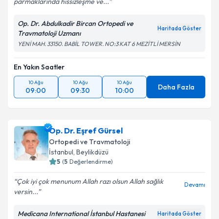
parmaklarında hissizleşme ve...
Op. Dr. Abdulkadir Bircan Ortopedi ve
Haritada Göster
Travmatoloji Uzmanı
YENİ MAH. 33150. BABİL TOWER. NO:3 KAT 6 MEZİTLİ MERSİN
En Yakın Saatler
10 Ağu
10 Ağu
10 Ağu
Daha Fazla
09:00
09:30
10:00
Op. Dr. Eşref Gürsel
Ortopedi ve Travmatoloji
İstanbul
,
Beylikdüzü
5
(
5
Değerlendirme)
Çok iyi çok menunum Allah razı olsun Allah sağlık
Devamı
versin...
Medicana International İstanbul Hastanesi
Haritada Göster