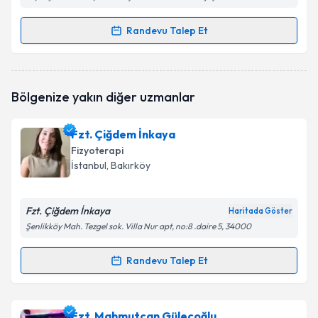
Randevu Talep Et
Randevu Takvimi Talebi
Fzt. Orkun Menek
için randevu takvimi talebi
Bölgenize yakın diğer uzmanlar
oluşturun. Size bu uzmandan randevu almanız için bir
takvim hazırlandığında e-posta ile bilgilendireceğiz.
Fzt. Çiğdem İnkaya
E-posta Adresiniz
Fizyoterapi
İstanbul
, Bakırköy
Fzt. Çiğdem İnkaya
Kişisel verilerimin işlenmesine ilişkin
Aydınlatma
Haritada Göster
Metni
'ni okudum ve kişisel verilerimin belirtilen
Şenlikköy Mah. Tezgel sok. Villa Nur apt, no:8 .daire 5, 34000
kapsamda işlenmesini kabul ediyorum.
Randevu Talep Et
Randevu Takvimi Talebi
Takvim Talebini Gönder
Fzt. Çiğdem İnkaya
için randevu takvimi talebi
Fzt. Mahmutcan Güleçoğlu