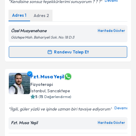
Devamı
Kendisine sonsuz teşekkürlerimi sunuyorum ? ? ?
Adres
1
Adres
2
Özel Muayenehane
Haritada Göster
Göztepe Mah. Bahariyeli Sok. No: 18 D:3
Randevu Talep Et
Randevu Takvimi Talebi
Fzt. Onur Ulukuz
için randevu takvimi talebi
Fzt. Musa Yeşil
oluşturun. Size bu uzmandan randevu almanız için bir
Fizyoterapi
takvim hazırlandığında e-posta ile bilgilendireceğiz.
İstanbul
, Sancaktepe
5
(
15
Değerlendirme)
E-posta Adresiniz
Devamı
İlgili, güler yüzlü ve işinde uzman biri tavsiye ediyorum
Fzt. Musa Yeşil
Haritada Göster
Kişisel verilerimin işlenmesine ilişkin
Aydınlatma
Metni
'ni okudum ve kişisel verilerimin belirtilen