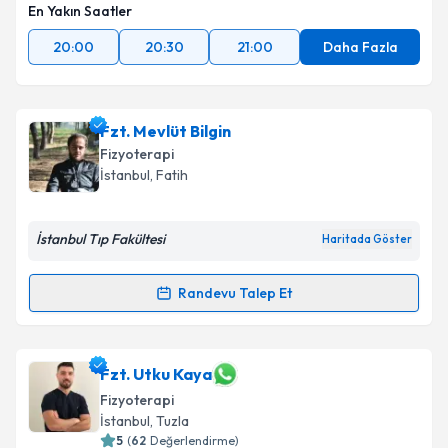
En Yakın Saatler
20:00
20:30
21:00
Daha Fazla
Fzt. Mevlüt Bilgin
Fizyoterapi
İstanbul
, Fatih
İstanbul Tıp Fakültesi
Haritada Göster
Randevu Talep Et
Randevu Takvimi Talebi
Fzt. Mevlüt Bilgin
için randevu takvimi talebi
Fzt. Utku Kaya
oluşturun. Size bu uzmandan randevu almanız için bir
Fizyoterapi
takvim hazırlandığında e-posta ile bilgilendireceğiz.
İstanbul
, Tuzla
5
(
62
Değerlendirme)