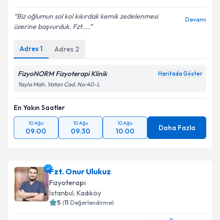
E-posta Adresiniz
Biz oğlumun sol kol kıkırdak kemik zedelenmesi
Devamı
üzerine başvurduk. Fzt....
Adres
1
Kişisel verilerimin işlenmesine ilişkin
Adres
2
Aydınlatma
Metni
'ni okudum ve kişisel verilerimin belirtilen
kapsamda işlenmesini kabul ediyorum.
FizyoNORM Fizyoterapi Klinik
Haritada Göster
Yayla Mah. Vatan Cad. No:40-L
Takvim Talebini Gönder
En Yakın Saatler
10 Ağu
10 Ağu
10 Ağu
Daha Fazla
09:00
09:30
10:00
Fzt. Onur Ulukuz
Fizyoterapi
İstanbul
, Kadıköy
5
(
11
Değerlendirme)