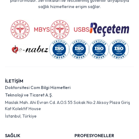
platformudur. Sertifikaları ile tescillenmiş güvenilir altyapısıyla
sağlık hizmetlerine erişim sağlar.
İLETİŞİM
Doktorsitesi Com Bilgi Hizmetleri
Teknoloji ve Ticaret A.Ş.
Maslak Mah. Ahi Evran Cd. A.O.S 55 Sokak No:2 Aksoy Plaza Giriş
Kat Kolektif House
İstanbul, Türkiye
SAĞLIK
PROFESYONELLER