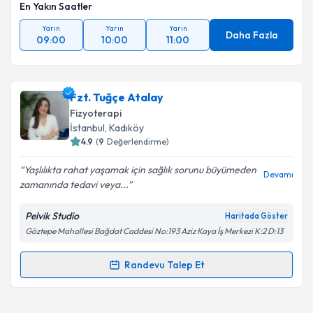
En Yakın Saatler
kapsamda işlenmesini kabul ediyorum.
Yarın
Yarın
Yarın
Daha Fazla
09:00
10:00
11:00
Takvim Talebini Gönder
Fzt. Tuğçe Atalay
Fizyoterapi
İstanbul
, Kadıköy
4.9
(
9
Değerlendirme)
Yaşlılıkta rahat yaşamak için sağlık sorunu büyümeden
Devamı
zamanında tedavi veya...
Pelvik Studio
Haritada Göster
Göztepe Mahallesi Bağdat Caddesi No:193 Aziz Kaya İş Merkezi K:2 D:13
Randevu Talep Et
Randevu Takvimi Talebi