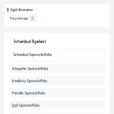
Fzt. Tuğçe Atalay
için randevu takvimi talebi
oluşturun. Size bu uzmandan randevu almanız için bir
İlgili Branşlar
takvim hazırlandığında e-posta ile bilgilendireceğiz.
Fizyoterapi
1
E-posta Adresiniz
İstanbul İlçeleri
Kişisel verilerimin işlenmesine ilişkin
Aydınlatma
Metni
'ni okudum ve kişisel verilerimin belirtilen
İstanbul
Spina bifida
kapsamda işlenmesini kabul ediyorum.
Ataşehir
Spina bifida
Takvim Talebini Gönder
Kadıköy
Spina bifida
Pendik
Spina bifida
Şişli
Spina bifida