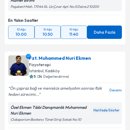
Hizmet Birimi
Kişisel verilerimin işlenmesine ilişkin
Aydınlatma
Metni
'ni okudum ve kişisel verilerimin belirtilen
Paşakent Mah. 17044 Sk. Uz Çınar Apt. No:5 Daire:2 10200
kapsamda işlenmesini kabul ediyorum.
En Yakın Saatler
Takvim Talebini Gönder
10 Ağu
10 Ağu
10 Ağu
Daha Fazla
10:00
10:50
11:40
Fzt. Muhammed Nuri Ekmen
Fizyoterapi
İstanbul
, Kadıköy
5
(
34
Değerlendirme)
Ön çapraz bağ ve menisküs ameliyatım sonrası fizik
Devamı
tedavi sürecimi...
Özel Ekmen Tıbbi Danışmanlık Muhammed
Haritada Göster
Nuri Ekmen
Clubsporium Bostancı Tünel Girişi Sokak No:10