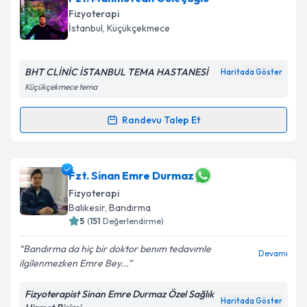
oluşturun. Size bu uzmandan randevu almanız için bir
Fizyoterapi
takvim hazırlandığında e-posta ile bilgilendireceğiz.
İstanbul
, Küçükçekmece
E-posta Adresiniz
BHT CLİNİC İSTANBUL TEMA HASTANESİ
Haritada Göster
Küçükçekmece tema
Kişisel verilerimin işlenmesine ilişkin
Aydınlatma
Randevu Talep Et
Randevu Takvimi Talebi
Metni
'ni okudum ve kişisel verilerimin belirtilen
kapsamda işlenmesini kabul ediyorum.
Fzt. Mahmutcan Güleçoğlu
için randevu takvimi
Fzt. Sinan Emre Durmaz
talebi oluşturun. Size bu uzmandan randevu almanız
Takvim Talebini Gönder
Fizyoterapi
için bir takvim hazırlandığında e-posta ile
Balıkesir
, Bandırma
bilgilendireceğiz.
5
(
151
Değerlendirme)
E-posta Adresiniz
Bandırma da hiç bir doktor benım tedavımle
Devamı
ilgilenmezken Emre Bey...
Fizyoterapist Sinan Emre Durmaz Özel Sağlık
Haritada Göster