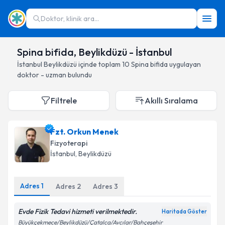
Doktor, klinik ara...
Spina bifida, Beylikdüzü - İstanbul
İstanbul
Beylikdüzü
içinde toplam
10
Spina bifida
uygulayan
doktor - uzman bulundu
Filtrele
Akıllı Sıralama
Fzt. Orkun Menek
Fizyoterapi
İstanbul
, Beylikdüzü
Adres
1
Adres
2
Adres
3
Evde Fizik Tedavi hizmeti verilmektedir.
Haritada Göster
Büyükçekmece/Beylikdüzü/Çatalca/Avcılar/Bahçeşehir