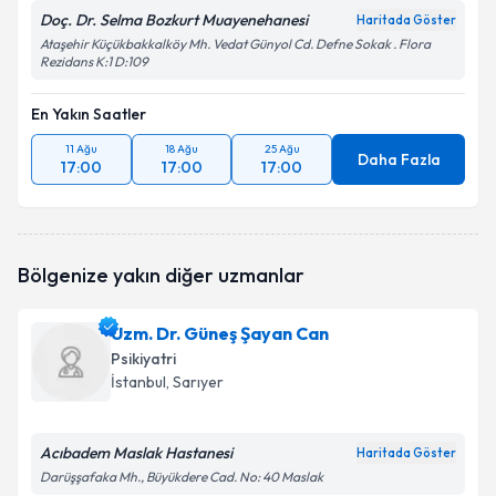
Doç. Dr. Selma Bozkurt Muayenehanesi
Haritada Göster
Ataşehir Küçükbakkalköy Mh. Vedat Günyol Cd. Defne Sokak . Flora
Rezidans K:1 D:109
En Yakın Saatler
11 Ağu
18 Ağu
25 Ağu
Daha Fazla
17:00
17:00
17:00
Bölgenize yakın diğer uzmanlar
Uzm. Dr. Güneş Şayan Can
Psikiyatri
İstanbul
, Sarıyer
Acıbadem Maslak Hastanesi
Haritada Göster
Darüşşafaka Mh., Büyükdere Cad. No: 40 Maslak