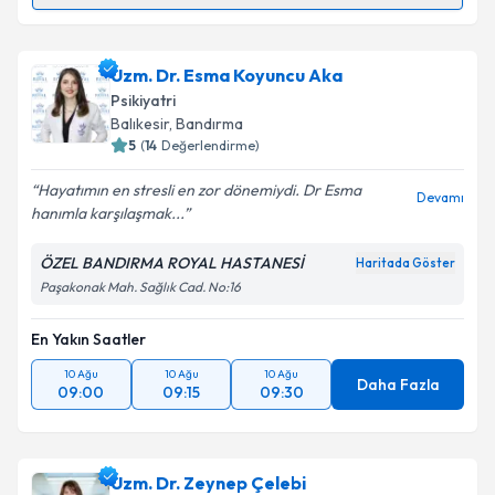
Uzm. Dr. Ayşe Tanyıldız
için randevu takvimi talebi
oluşturun. Size bu uzmandan randevu almanız için bir
Uzm. Dr. Esma Koyuncu Aka
takvim hazırlandığında e-posta ile bilgilendireceğiz.
Psikiyatri
E-posta Adresiniz
Balıkesir
, Bandırma
5
(
14
Değerlendirme)
Hayatımın en stresli en zor dönemiydi. Dr Esma
Devamı
hanımla karşılaşmak...
Kişisel verilerimin işlenmesine ilişkin
Aydınlatma
Metni
'ni okudum ve kişisel verilerimin belirtilen
ÖZEL BANDIRMA ROYAL HASTANESİ
Haritada Göster
kapsamda işlenmesini kabul ediyorum.
Paşakonak Mah. Sağlık Cad. No:16
En Yakın Saatler
Takvim Talebini Gönder
10 Ağu
10 Ağu
10 Ağu
Daha Fazla
09:00
09:15
09:30
Uzm. Dr. Zeynep Çelebi