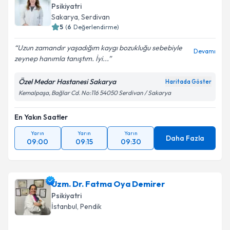
Psikiyatri
Sakarya
, Serdivan
5
(
6
Değerlendirme)
Uzun zamandır yaşadığım kaygı bozukluğu sebebiyle
Devamı
zeynep hanımla tanıştım. İyi...
Özel Medar Hastanesi Sakarya
Haritada Göster
Kemalpaşa, Bağlar Cd. No:116 54050 Serdivan / Sakarya
En Yakın Saatler
Yarın
Yarın
Yarın
Daha Fazla
09:00
09:15
09:30
Uzm. Dr. Fatma Oya Demirer
Psikiyatri
İstanbul
, Pendik