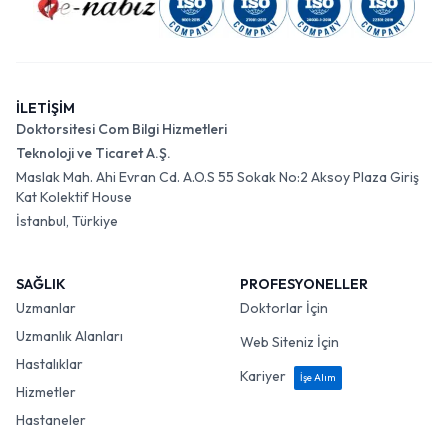
İLETİŞİM
Doktorsitesi Com Bilgi Hizmetleri
Teknoloji ve Ticaret A.Ş.
Maslak Mah. Ahi Evran Cd. A.O.S 55 Sokak No:2 Aksoy Plaza Giriş
Kat Kolektif House
İstanbul, Türkiye
SAĞLIK
PROFESYONELLER
Uzmanlar
Doktorlar İçin
Uzmanlık Alanları
Web Siteniz İçin
Hastalıklar
Kariyer
İşe Alım
Hizmetler
Hastaneler