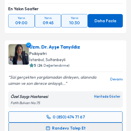
En Yakın Saatler
Yarın
Yarın
Yarın
Daha Fazla
09:00
09:45
10:30
Uzm. Dr. Ayşe Tanyıldız
Psikiyatri
İstanbul
, Sultanbeyli
5
(
24
Değerlendirme)
Sizi gerçekten yargılamadan dinleyen, alanında
Devamı
uzman ve son derece anlayışlı...
Özel Saygı Hastanesi
Haritada Göster
Fatih Bulvarı No:75
0 (850) 474 71 67
Randevu Takvimi Talebi
Randevu Talep Et