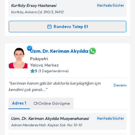
Kurtköy Ersoy Hastanesi
Haritada Göster
Kurtköy, Ankara Cd. 390/3, 34912
Randevu Talep Et
Randevu Takvimi Talebi
Uzm. Dr. Fatma Oya Demirer
için randevu takvimi
Uzm. Dr. Keriman Akyıldız
talebi oluşturun. Size bu uzmandan randevu almanız
Psikiyatri
için bir takvim hazırlandığında e-posta ile
Yalova
, Merkez
bilgilendireceğiz.
5
(
1
Değerlendirme)
E-posta Adresiniz
keriman hanım gibi bir doktorla karşılaştığım için
Devamı
kendimi çok şanslı...
Adres
1
Online Görüşme
Kişisel verilerimin işlenmesine ilişkin
Aydınlatma
Metni
'ni okudum ve kişisel verilerimin belirtilen
Uzm. Dr. Keriman Akyıldız Muayenehanesi
Haritada Göster
kapsamda işlenmesini kabul ediyorum.
Adnan Menderes Mah. Kaçkar Sok. No: 10-10