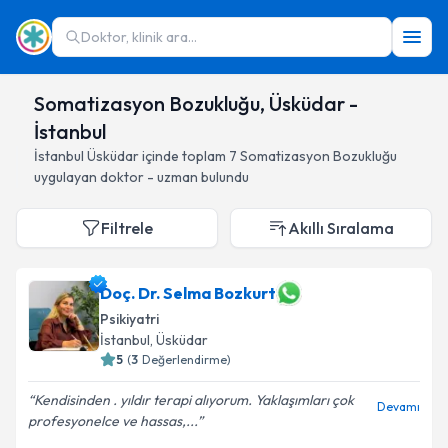
Doktor, klinik ara...
Somatizasyon Bozukluğu, Üsküdar -
İstanbul
İstanbul
Üsküdar
içinde toplam
7
Somatizasyon Bozukluğu
uygulayan doktor - uzman bulundu
Filtrele
Akıllı Sıralama
Doç. Dr. Selma Bozkurt
Psikiyatri
İstanbul
, Üsküdar
5
(
3
Değerlendirme)
Kendisinden . yıldır terapi alıyorum. Yaklaşımları çok
Devamı
profesyonelce ve hassas,...