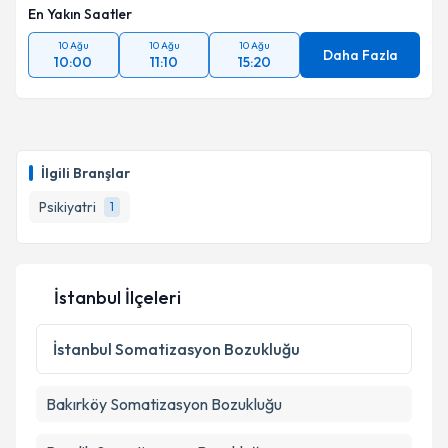
En Yakın Saatler
Takvim Talebini Gönder
10 Ağu
10 Ağu
10 Ağu
Daha Fazla
10:00
11:10
15:20
İlgili Branşlar
Psikiyatri
1
İstanbul İlçeleri
İstanbul
Somatizasyon Bozukluğu
Bakırköy
Somatizasyon Bozukluğu