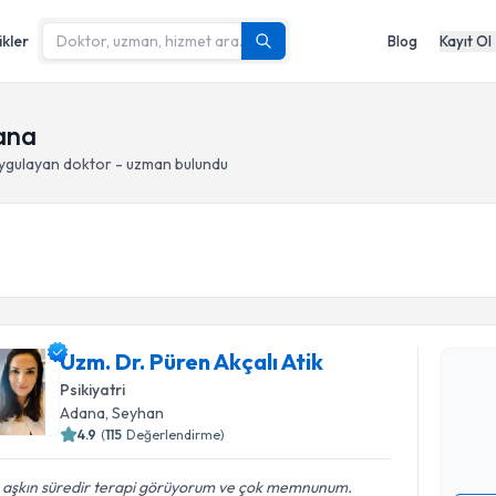
ikler
Blog
Kayıt Ol
ana
ygulayan doktor - uzman bulundu
Randevu T
Uzm. Dr. P
Uzm. Dr. Püren Akçalı Atik
oluşturun. 
Psikiyatri
hazırlandığ
Adana
, Seyhan
4.9
(
115
Değerlendirme)
E-posta Ad
ı aşkın süredir terapi görüyorum ve çok memnunum.