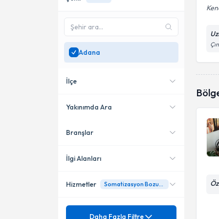
Kend
Uz
Çın
Adana
İlçe
Bölg
Yakınımda Ara
Branşlar
Konumuma yakın uzmanları
Seyhan
göster
İlgi Alanları
Öz
Hizmetler
Somatizasyon Bozukluğu
Psikiyatri
Mezuniyet
Anksiyete Bozukluğu
Daha Fazla Filtre