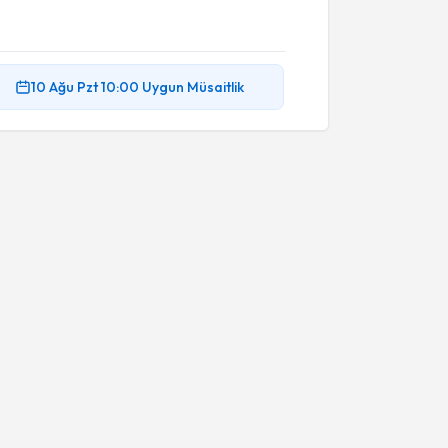
10 Ağu
Pzt
10:00
Uygun Müsaitlik