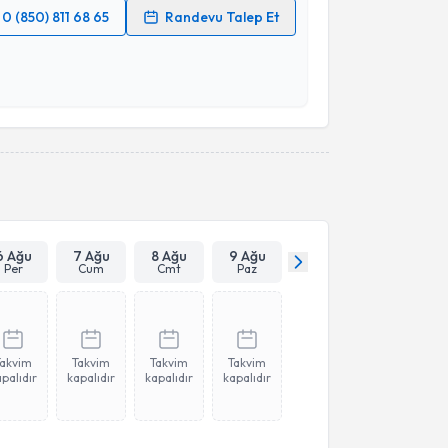
0 (850) 811 68 65
Randevu Talep Et
 verilerimin işlenmesine ilişkin
Aydınlatma Metni
'ni
 ve kişisel verilerimin belirtilen kapsamda
esini kabul ediyorum.
Takvim Talebini Gönder
6 Ağu
7 Ağu
8 Ağu
9 Ağu
Per
Cum
Cmt
Paz
Takvim
Takvim
Takvim
Takvim
palıdır
kapalıdır
kapalıdır
kapalıdır