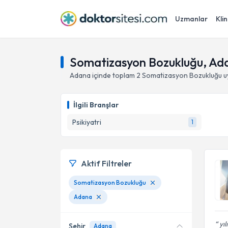
Uzmanlar
Klin
Somatizasyon Bozukluğu, Ad
Adana
içinde toplam
2
Somatizasyon Bozukluğu
u
İlgili Branşlar
Psikiyatri
1
Aktif Filtreler
Somatizasyon Bozukluğu
Adana
yıl
Şehir
Adana