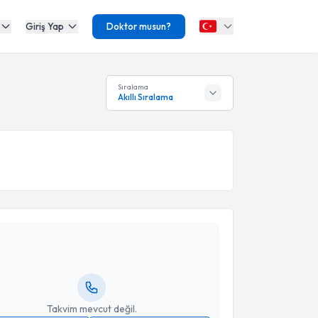
Giriş Yap
Doktor musun?
Sıralama
Akıllı Sıralama
akvimi Talebi
üren Akçalı Atik
için randevu takvimi talebi
Size bu uzmandan randevu almanız için bir takvim
ında e-posta ile bilgilendireceğiz.
resiniz
Takvim mevcut değil.