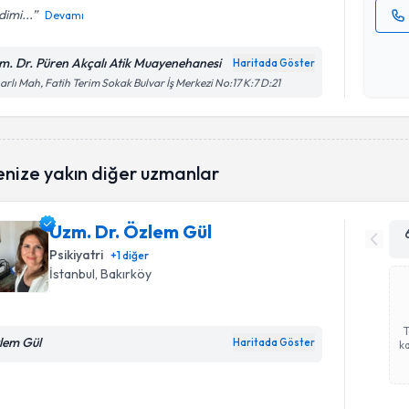
imi...
Devamı
Kişisel
okudum
m. Dr. Püren Akçalı Atik Muayenehanesi
Haritada Göster
işlenm
arlı Mah, Fatih Terim Sokak Bulvar İş Merkezi No:17 K:7 D:21
enize yakın diğer uzmanlar
Uzm. Dr. Özlem Gül
Psikiyatri
+
1
diğer
İstanbul
, Bakırköy
lem Gül
Haritada Göster
ka