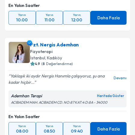
En Yakın Saatler
Yarın
Yarın
Yarın
Daha Fazla
10:00
11:00
12:00
Fzt. Nergis Ademhan
Fizyoterapi
İstanbul
, Kadıköy
4.9
(
8
Değerlendirme)
Yaklaşık iki aydır Nergis Hanımla çalışıyoruz, şu ana
Devamı
kadar hiçbir...
Ademhan Terapi
Haritada Göster
ACIBADEM MAH. ACIBADEM CD. NO:87 KAT:4 D:8A - 34000
En Yakın Saatler
Yarın
Yarın
Yarın
Daha Fazla
08:00
08:50
09:40