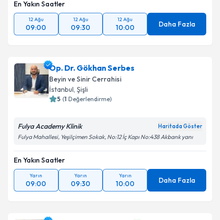
En Yakın Saatler
12 Ağu
12 Ağu
12 Ağu
Daha Fazla
09:00
09:30
10:00
Op. Dr. Gökhan Serbes
Beyin ve Sinir Cerrahisi
İstanbul
, Şişli
5
(
1
Değerlendirme)
Fulya Academy Klinik
Haritada Göster
Fulya Mahallesi, Yeşilçimen Sokak, No:12 İç Kapı No:438 Akbank yanı
En Yakın Saatler
Yarın
Yarın
Yarın
Daha Fazla
09:00
09:30
10:00