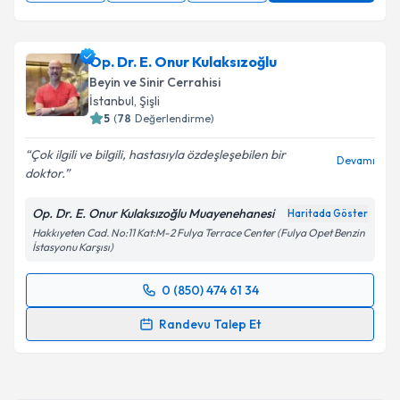
Op. Dr. E. Onur Kulaksızoğlu
Beyin ve Sinir Cerrahisi
İstanbul
, Şişli
5
(
78
Değerlendirme)
Çok ilgili ve bilgili, hastasıyla özdeşleşebilen bir
Devamı
doktor.
Op. Dr. E. Onur Kulaksızoğlu Muayenehanesi
Haritada Göster
Hakkıyeten Cad. No:11 Kat:M-2 Fulya Terrace Center (Fulya Opet Benzin
İstasyonu Karşısı)
0 (850) 474 61 34
Randevu Takvimi Talebi
Randevu Talep Et
Op. Dr. E. Onur Kulaksızoğlu
için randevu takvimi
talebi oluşturun. Size bu uzmandan randevu almanız
için bir takvim hazırlandığında e-posta ile