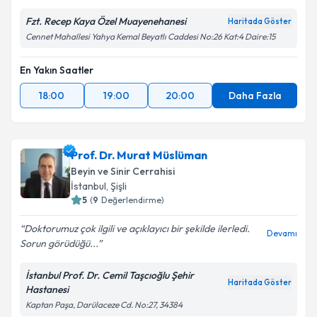
Fzt. Recep Kaya Özel Muayenehanesi
Haritada Göster
Takvim Talebini Gönder
Cennet Mahallesi Yahya Kemal Beyatlı Caddesi No:26 Kat:4 Daire:15
En Yakın Saatler
18:00
19:00
20:00
Daha Fazla
Prof. Dr. Murat Müslüman
Beyin ve Sinir Cerrahisi
İstanbul
, Şişli
5
(
9
Değerlendirme)
Doktorumuz çok ilgili ve açıklayıcı bir şekilde ilerledi.
Devamı
Sorun görüdüğü...
İstanbul Prof. Dr. Cemil Taşcıoğlu Şehir
Haritada Göster
Hastanesi
Kaptan Paşa, Darülaceze Cd. No:27, 34384