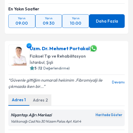
En Yakın Saatler
Yarın
Yarın
Yarın
Daha Fazla
09:00
09:30
10:00
Uzm. Dr. Mehmet Portakal
Fiziksel Tıp ve Rehabilitasyon
İstanbul
, Şişli
5
(
12
Değerlendirme)
Güvenle gittiğim numarali hekimim .Fibromiyalji ile
Devamı
çıkmazda iken bir...
Adres
1
Adres
2
Nişantaşı Ağrı Merkezi
Haritada Göster
Valikonağı Cad No:30 Nizam Palas Apt. Kat:4