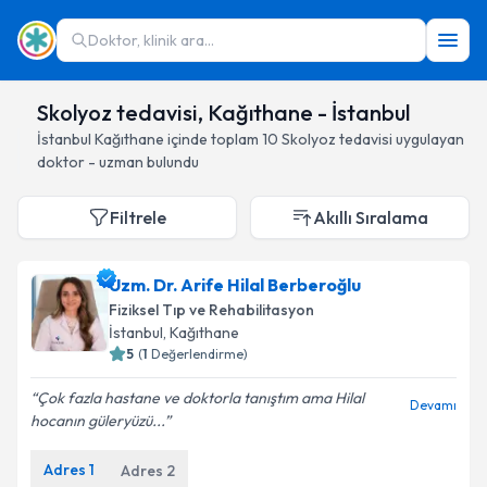
Doktor, klinik ara...
Skolyoz tedavisi, Kağıthane - İstanbul
İstanbul
Kağıthane
içinde toplam
10
Skolyoz tedavisi
uygulayan
doktor - uzman bulundu
Filtrele
Akıllı Sıralama
Uzm. Dr. Arife Hilal Berberoğlu
Fiziksel Tıp ve Rehabilitasyon
İstanbul
, Kağıthane
5
(
1
Değerlendirme)
Çok fazla hastane ve doktorla tanıştım ama Hilal
Devamı
hocanın güleryüzü...
Adres
1
Adres
2