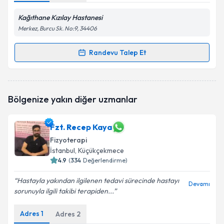
Kağıthane Kızılay Hastanesi
Merkez, Burcu Sk. No:9, 34406
Randevu Talep Et
Randevu Takvimi Talebi
Uzm. Dr. Arife Hilal Berberoğlu
için randevu
Bölgenize yakın diğer uzmanlar
takvimi talebi oluşturun. Size bu uzmandan randevu
almanız için bir takvim hazırlandığında e-posta ile
bilgilendireceğiz.
Fzt. Recep Kaya
Fizyoterapi
E-posta Adresiniz
İstanbul
, Küçükçekmece
4.9
(
334
Değerlendirme)
Hastayla yakından ilgilenen tedavi sürecinde hastayı
Devamı
Kişisel verilerimin işlenmesine ilişkin
Aydınlatma
sorunuyla ilgili takibi terapiden...
Metni
'ni okudum ve kişisel verilerimin belirtilen
kapsamda işlenmesini kabul ediyorum.
Adres
1
Adres
2