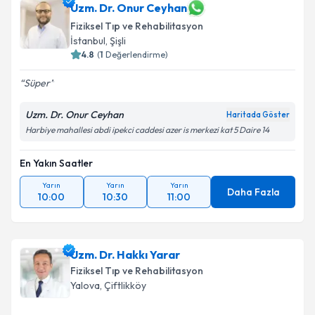
Uzm. Dr. Onur Ceyhan
Fiziksel Tıp ve Rehabilitasyon
İstanbul
, Şişli
4.8
(
1
Değerlendirme)
Süper
Uzm. Dr. Onur Ceyhan
Haritada Göster
Harbiye mahallesi abdi ipekci caddesi azer is merkezi kat 5 Daire 14
En Yakın Saatler
Yarın
Yarın
Yarın
Daha Fazla
10:00
10:30
11:00
Uzm. Dr. Hakkı Yarar
Fiziksel Tıp ve Rehabilitasyon
Yalova
, Çiftlikköy