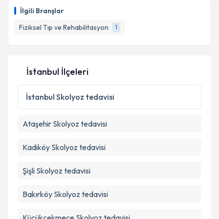
bilgilendireceğiz.
İlgili Branşlar
E-posta Adresiniz
Fiziksel Tıp ve Rehabilitasyon
1
İstanbul İlçeleri
Kişisel verilerimin işlenmesine ilişkin
Aydınlatma
Metni
'ni okudum ve kişisel verilerimin belirtilen
kapsamda işlenmesini kabul ediyorum.
İstanbul
Skolyoz tedavisi
Ataşehir
Skolyoz tedavisi
Takvim Talebini Gönder
Kadıköy
Skolyoz tedavisi
Şişli
Skolyoz tedavisi
Bakırköy
Skolyoz tedavisi
Küçükçekmece
Skolyoz tedavisi