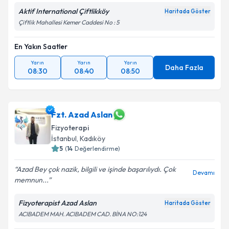
Aktif International Çiftlikköy
Haritada Göster
Çiftlik Mahallesi Kemer Caddesi No : 5
En Yakın Saatler
Yarın
Yarın
Yarın
Daha Fazla
08:30
08:40
08:50
Fzt. Azad Aslan
Fizyoterapi
İstanbul
, Kadıköy
5
(
14
Değerlendirme)
Azad Bey çok nazik, bilgili ve işinde başarılıydı. Çok
Devamı
memnun...
Fizyoterapist Azad Aslan
Haritada Göster
ACIBADEM MAH. ACIBADEM CAD. BİNA NO:124