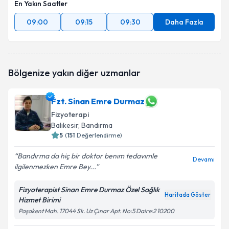
En Yakın Saatler
09:00
09:15
09:30
Daha Fazla
Bölgenize yakın diğer uzmanlar
Fzt. Sinan Emre Durmaz
Fizyoterapi
Balıkesir
, Bandırma
5
(
151
Değerlendirme)
Bandırma da hiç bir doktor benım tedavımle
Devamı
ilgilenmezken Emre Bey...
Fizyoterapist Sinan Emre Durmaz Özel Sağlık
Haritada Göster
Hizmet Birimi
Paşakent Mah. 17044 Sk. Uz Çınar Apt. No:5 Daire:2 10200