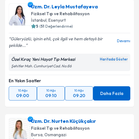
Uzm. Dr. Leyla Mustafayeva
Fiziksel Tıp ve Rehabilitasyon
İstanbul
, Esenyurt
5
(
51
Değerlendirme)
Güleryüzlü, işinin ehli, çok ilgili ve hem detaylı bir
Devamı
şekilde...
Özel Kıraç Yeni Hayat Tıp Merkezi
Haritada Göster
Şehitler Mah. Cumhuriyet Cad. No:86
En Yakın Saatler
10 Ağu
10 Ağu
10 Ağu
Daha Fazla
09:00
09:10
09:20
Uzm. Dr. Nurten Küçükçakır
Fiziksel Tıp ve Rehabilitasyon
Bursa
, Osmangazi