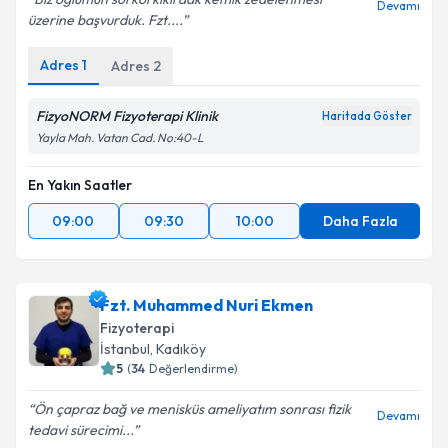
Devamı
üzerine başvurduk. Fzt....
Adres
1
Adres
2
FizyoNORM Fizyoterapi Klinik
Haritada Göster
Yayla Mah. Vatan Cad. No:40-L
En Yakın Saatler
09:00
09:30
10:00
Daha Fazla
Fzt. Muhammed Nuri Ekmen
Fizyoterapi
İstanbul
, Kadıköy
5
(
34
Değerlendirme)
Ön çapraz bağ ve menisküs ameliyatım sonrası fizik
Devamı
tedavi sürecimi...