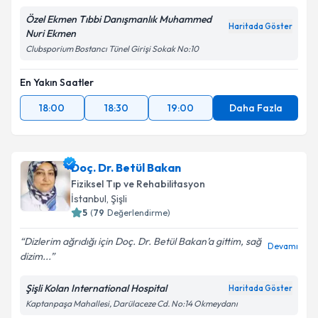
Özel Ekmen Tıbbi Danışmanlık Muhammed
Haritada Göster
Nuri Ekmen
Clubsporium Bostancı Tünel Girişi Sokak No:10
En Yakın Saatler
18:00
18:30
19:00
Daha Fazla
Doç. Dr. Betül Bakan
Fiziksel Tıp ve Rehabilitasyon
İstanbul
, Şişli
5
(
79
Değerlendirme)
Dizlerim ağrıdığı için Doç. Dr. Betül Bakan’a gittim, sağ
Devamı
dizim...
Şişli Kolan International Hospital
Haritada Göster
Kaptanpaşa Mahallesi, Darülaceze Cd. No:14 Okmeydanı