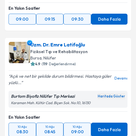
En Yakın Saatler
09:00
09:15
09:30
Daha Fazla
Uzm. Dr. Emre Latifoğlu
Fiziksel Tıp ve Rehabilitasyon
Bursa
, Nilüfer
4.9
(
119
Değerlendirme)
Açık ve net bir şekilde durum bildirmesi. Hastaya güler
Devamı
yüzlü...
Burtom Biyofiz Nilüfer Tıp Merkezi
Haritada Göster
Karaman Mah. Kültür Cad. Biçen Sok. No:10, 16130
En Yakın Saatler
10 Ağu
10 Ağu
10 Ağu
Daha Fazla
08:30
08:45
09:00