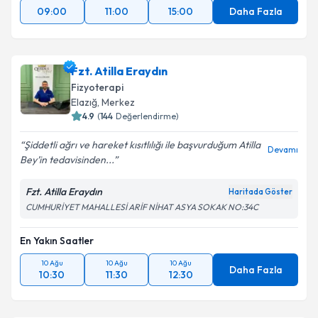
09:00
11:00
15:00
Daha Fazla
Fzt. Atilla Eraydın
Fizyoterapi
Elazığ
, Merkez
4.9
(
144
Değerlendirme)
Şiddetli ağrı ve hareket kısıtlılığı ile başvurduğum Atilla
Devamı
Bey’in tedavisinden...
Fzt. Atilla Eraydın
Haritada Göster
CUMHURİYET MAHALLESİ ARİF NİHAT ASYA SOKAK NO:34C
En Yakın Saatler
10 Ağu
10 Ağu
10 Ağu
Daha Fazla
10:30
11:30
12:30