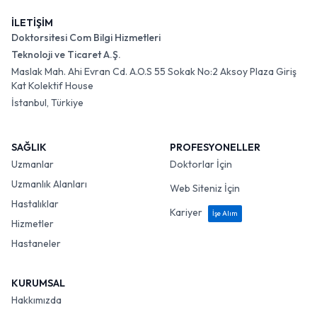
İLETİŞİM
Doktorsitesi Com Bilgi Hizmetleri
Teknoloji ve Ticaret A.Ş.
Maslak Mah. Ahi Evran Cd. A.O.S 55 Sokak No:2 Aksoy Plaza Giriş
Kat Kolektif House
İstanbul, Türkiye
SAĞLIK
PROFESYONELLER
Uzmanlar
Doktorlar İçin
Uzmanlık Alanları
Web Siteniz İçin
Hastalıklar
Kariyer
İşe Alım
Hizmetler
Hastaneler
KURUMSAL
Hakkımızda