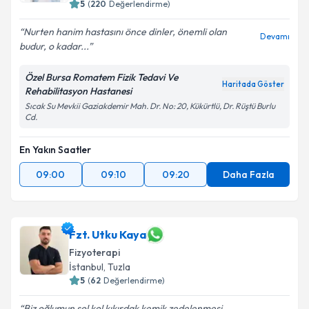
5
(
220
Değerlendirme)
Nurten hanim hastasını önce dinler, önemli olan
Devamı
budur, o kadar...
Özel Bursa Romatem Fizik Tedavi Ve
Haritada Göster
Rehabilitasyon Hastanesi
Sıcak Su Mevkii Gaziakdemir Mah. Dr. No: 20, Kükürtlü, Dr. Rüştü Burlu
Cd.
En Yakın Saatler
09:00
09:10
09:20
Daha Fazla
Fzt. Utku Kaya
Fizyoterapi
İstanbul
, Tuzla
5
(
62
Değerlendirme)
Biz oğlumun sol kol kıkırdak kemik zedelenmesi