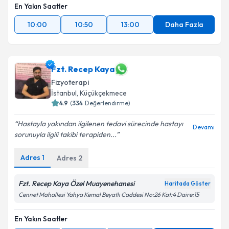
En Yakın Saatler
10:00
10:50
13:00
Daha Fazla
Fzt. Recep Kaya
Fizyoterapi
İstanbul
, Küçükçekmece
4.9
(
334
Değerlendirme)
Hastayla yakından ilgilenen tedavi sürecinde hastayı
Devamı
sorunuyla ilgili takibi terapiden...
Adres
1
Adres
2
Fzt. Recep Kaya Özel Muayenehanesi
Haritada Göster
Cennet Mahallesi Yahya Kemal Beyatlı Caddesi No:26 Kat:4 Daire:15
En Yakın Saatler