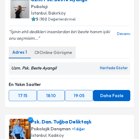
Psikoloji
İstanbul
, Bakırköy
5
(
102
Değerlendirme)
İşinin ehli dedikleri insanlardan biri beste hanım iyiki
Devamı
onu seçmisim...
Adres
1
Online Görüşme
Uzm. Psk. Beste Ayangil
Haritada Göster
En Yakın Saatler
17:15
18:10
19:05
Daha Fazla
Psk. Dan. Tuğba Deliktaşlı
Psikolojik Danışman
+
1
diğer
İstanbul
, Kadıköy