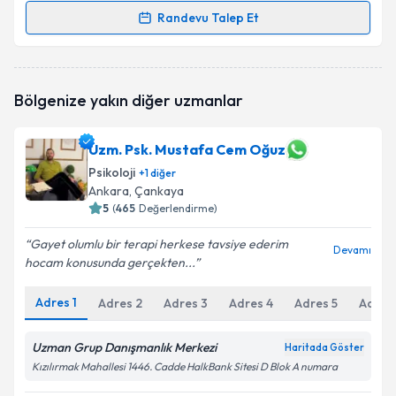
Randevu Talep Et
Randevu Takvimi Talebi
Psk. Dan. Miraç Kömürkara
için randevu takvimi
Bölgenize yakın diğer uzmanlar
talebi oluşturun. Size bu uzmandan randevu almanız
için bir takvim hazırlandığında e-posta ile
bilgilendireceğiz.
Uzm. Psk. Mustafa Cem Oğuz
Psikoloji
E-posta Adresiniz
+
1
diğer
Ankara
, Çankaya
5
(
465
Değerlendirme)
Gayet olumlu bir terapi herkese tavsiye ederim
Devamı
Kişisel verilerimin işlenmesine ilişkin
Aydınlatma
hocam konusunda gerçekten...
Metni
'ni okudum ve kişisel verilerimin belirtilen
kapsamda işlenmesini kabul ediyorum.
Adres
1
Adres
2
Adres
3
Adres
4
Adres
5
Adres
Uzman Grup Danışmanlık Merkezi
Haritada Göster
Takvim Talebini Gönder
Kızılırmak Mahallesi 1446. Cadde HalkBank Sitesi D Blok A numara