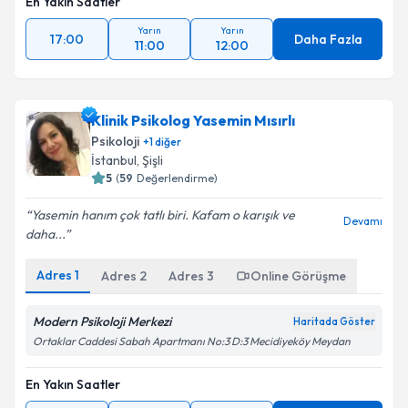
En Yakın Saatler
Yarın
Yarın
17:00
Daha Fazla
11:00
12:00
Klinik Psikolog Yasemin Mısırlı
Psikoloji
+
1
diğer
İstanbul
, Şişli
5
(
59
Değerlendirme)
Yasemin hanım çok tatlı biri. Kafam o karışık ve
Devamı
daha...
Adres
1
Adres
2
Adres
3
Online Görüşme
Modern Psikoloji Merkezi
Haritada Göster
Ortaklar Caddesi Sabah Apartmanı No:3 D:3 Mecidiyeköy Meydan
En Yakın Saatler