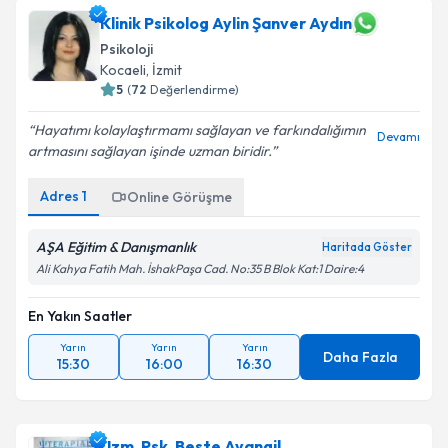
Klinik Psikolog Aylin Şanver Aydın
Psikoloji
Kocaeli
, İzmit
5
(
72
Değerlendirme)
Hayatımı kolaylaştırmamı sağlayan ve farkındalığımın
Devamı
artmasını sağlayan işinde uzman biridir.
Adres
1
Online Görüşme
AŞA Eğitim & Danışmanlık
Haritada Göster
Ali Kahya Fatih Mah. İshakPaşa Cad. No:35 B Blok Kat:1 Daire:4
En Yakın Saatler
Yarın
Yarın
Yarın
Daha Fazla
15:30
16:00
16:30
Uzm. Psk. Beste Ayangil