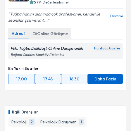
5
(
14
Değerlendirme)
Tuğba hanım alanında çok profesyonel, kendisi ile
Devamı
seanslar çok verimli...
Adres
1
Online Görüşme
Psk. Tuğba Deliktaşlı Online Danışmanlık
Haritada Göster
Bağdat Caddesi Kadıköy /İ İstanbul
En Yakın Saatler
17:00
17:45
18:30
Daha Fazla
İlgili Branşlar
Psikoloji
Psikolojik Danışman
2
1