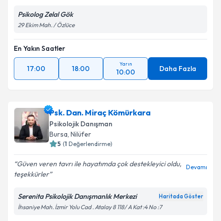
Psikolog Zelal Gök
29 Ekim Mah. / Özlüce
En Yakın Saatler
Yarın
17:00
18:00
Daha Fazla
10:00
Psk. Dan. Miraç Kömürkara
Psikolojik Danışman
Bursa
, Nilüfer
5
(
1
Değerlendirme)
Güven veren tavrı ile hayatımda çok destekleyici oldu,
Devamı
teşekkürler
Serenita Psikolojik Danışmanlık Merkezi
Haritada Göster
İhsaniye Mah. İzmir Yolu Cad . Atalay 8 118/ A Kat :4 No :7