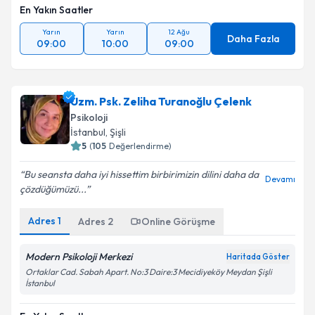
En Yakın Saatler
Yarın
Yarın
12 Ağu
Daha Fazla
09:00
10:00
09:00
Uzm. Psk. Zeliha Turanoğlu Çelenk
Psikoloji
İstanbul
, Şişli
5
(
105
Değerlendirme)
Bu seansta daha iyi hissettim birbirimizin dilini daha da
Devamı
çözdüğümüzü...
Adres
1
Adres
2
Online Görüşme
Modern Psikoloji Merkezi
Haritada Göster
Ortaklar Cad. Sabah Apart. No:3 Daire:3 Mecidiyeköy Meydan Şişli
İstanbul