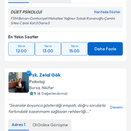
DÜET PSİKOLOJİ
Haritada Göster
FSM Bulvarı Cumhuriyet Mahallesi Yağmur Sokak Rızvanoğlu Çamlık
Sitesi C blok Kat:3 Daire:5
En Yakın Saatler
Yarın
Yarın
Yarın
Daha Fazla
12:00
13:00
15:00
Psk. Zelal Gök
Psikoloji
Bursa
, Nilüfer
5
(
4
Değerlendirme)
Seanslar boyunca gösterdiği empati, doğru sorularla
Devamı
farkındalık kazanmamı sağlayan rehberliği...
Adres
1
Online Görüşme