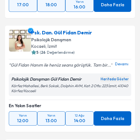
Yarın
17:00
18:00
Daha Fazla
16:00
Psk. Dan. Gül Fidan Demir
Psikolojik Danışman
Kocaeli
, İzmit
5
(
26
Değerlendirme)
Devamı
Gül Fidan Hanım ile henüz seans görüştük. Tam bir...
Psikolojik Danışman Gül Fidan Demir
Haritada Göster
Körfez Mahallesi, Berk Sokak, Dolphin AVM, Kat: 2 Ofis: 223 İzmit, 41040
Körfez/Kocaeli
En Yakın Saatler
Yarın
Yarın
12 Ağu
Daha Fazla
12:00
13:00
14:00