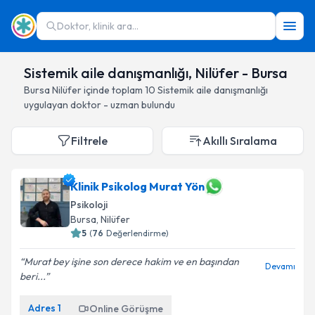
Doktor, klinik ara...
Sistemik aile danışmanlığı, Nilüfer - Bursa
Bursa
Nilüfer
içinde toplam
10
Sistemik aile danışmanlığı
uygulayan doktor - uzman bulundu
Filtrele
Akıllı Sıralama
Klinik Psikolog Murat Yön
Psikoloji
Bursa
, Nilüfer
5
(
76
Değerlendirme)
Murat bey işine son derece hakim ve en başından
Devamı
beri...
Adres
1
Online Görüşme