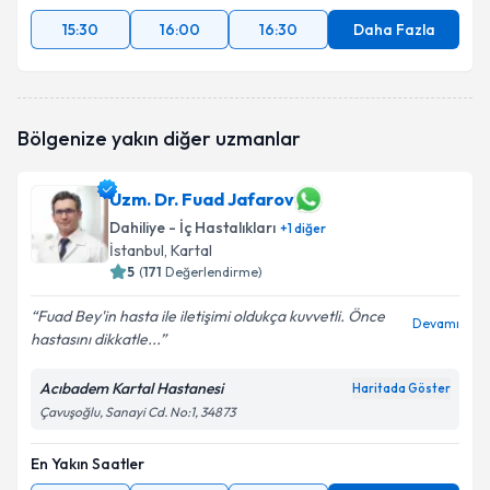
15:30
16:00
16:30
Daha Fazla
Bölgenize yakın diğer uzmanlar
Uzm. Dr. Fuad Jafarov
Dahiliye - İç Hastalıkları
+
1
diğer
İstanbul
, Kartal
5
(
171
Değerlendirme)
Fuad Bey'in hasta ile iletişimi oldukça kuvvetli. Önce
Devamı
hastasını dikkatle...
Acıbadem Kartal Hastanesi
Haritada Göster
Çavuşoğlu, Sanayi Cd. No:1, 34873
En Yakın Saatler