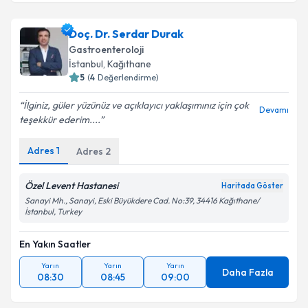
Doç. Dr. Serdar Durak
Gastroenteroloji
İstanbul
, Kağıthane
5
(
4
Değerlendirme)
İlginiz, güler yüzünüz ve açıklayıcı yaklaşımınız için çok
Devamı
teşekkür ederim....
Adres
1
Adres
2
Özel Levent Hastanesi
Haritada Göster
Sanayi Mh., Sanayi, Eski Büyükdere Cad. No:39, 34416 Kağıthane/
İstanbul, Turkey
En Yakın Saatler
Yarın
Yarın
Yarın
Daha Fazla
08:30
08:45
09:00