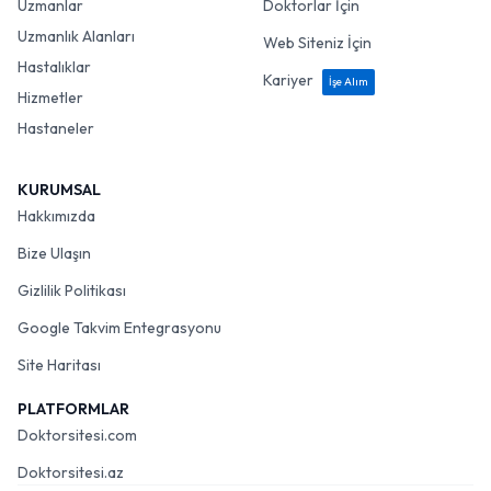
Uzmanlar
Doktorlar İçin
Uzmanlık Alanları
Web Siteniz İçin
Hastalıklar
Kariyer
İşe Alım
Hizmetler
Hastaneler
KURUMSAL
Hakkımızda
Bize Ulaşın
Gizlilik Politikası
Google Takvim Entegrasyonu
Site Haritası
PLATFORMLAR
Doktorsitesi.com
Doktorsitesi.az