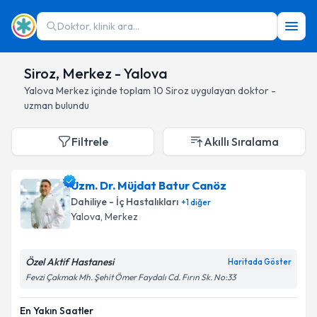
Doktor, klinik ara...
Siroz, Merkez - Yalova
Yalova
Merkez
içinde toplam
10
Siroz
uygulayan doktor -
uzman bulundu
Filtrele
Akıllı Sıralama
Uzm. Dr. Müjdat Batur Canöz
Dahiliye - İç Hastalıkları
+
1
diğer
Yalova
, Merkez
Özel Aktif Hastanesi
Haritada Göster
Fevzi Çakmak Mh. Şehit Ömer Faydalı Cd. Fırın Sk. No:33
En Yakın Saatler