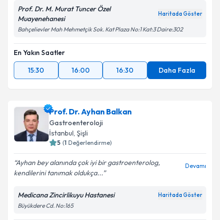
Prof. Dr. M. Murat Tuncer Özel
Haritada Göster
Muayenehanesi
Bahçelievler Mah Mehmetçik Sok. Kat Plaza No:1 Kat:3 Daire:302
En Yakın Saatler
15:30
16:00
16:30
Daha Fazla
Prof. Dr. Ayhan Balkan
Gastroenteroloji
İstanbul
, Şişli
5
(
1
Değerlendirme)
Ayhan bey alanında çok iyi bir gastroenterolog,
Devamı
kendilerini tanımak oldukça...
Medicana Zincirlikuyu Hastanesi
Haritada Göster
Büyükdere Cd. No:165