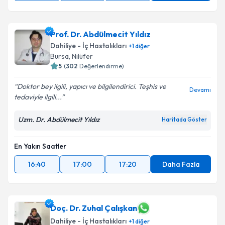
Prof. Dr. Abdülmecit Yıldız
Dahiliye - İç Hastalıkları
+
1
diğer
Bursa
, Nilüfer
5
(
302
Değerlendirme)
Doktor bey ilgili, yapıcı ve bilgilendirici. Teşhis ve
Devamı
tedaviyle ilgili...
Uzm. Dr. Abdülmecit Yıldız
Haritada Göster
En Yakın Saatler
16:40
17:00
17:20
Daha Fazla
Doç. Dr. Zuhal Çalışkan
Dahiliye - İç Hastalıkları
+
1
diğer