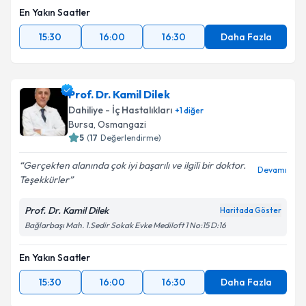
En Yakın Saatler
15:30
16:00
16:30
Daha Fazla
Prof. Dr. Kamil Dilek
Dahiliye - İç Hastalıkları
+
1
diğer
Bursa
, Osmangazi
5
(
17
Değerlendirme)
Gerçekten alanında çok iyi başarılı ve ilgili bir doktor.
Devamı
Teşekkürler
Prof. Dr. Kamil Dilek
Haritada Göster
Bağlarbaşı Mah. 1.Sedir Sokak Evke Mediloft 1 No:15 D:16
En Yakın Saatler
15:30
16:00
16:30
Daha Fazla