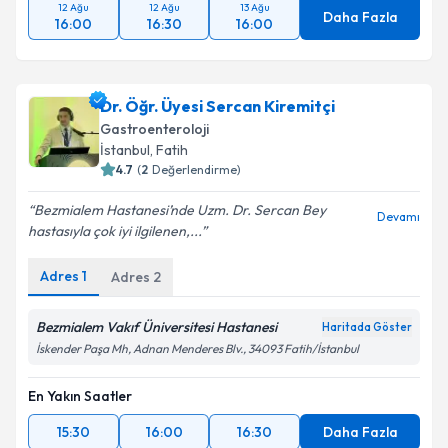
12 Ağu
12 Ağu
13 Ağu
Daha Fazla
16:00
16:30
16:00
Dr. Öğr. Üyesi Sercan Kiremitçi
Gastroenteroloji
İstanbul
, Fatih
4.7
(
2
Değerlendirme)
Bezmialem Hastanesi’nde Uzm. Dr. Sercan Bey
Devamı
hastasıyla çok iyi ilgilenen,...
Adres
1
Adres
2
Bezmialem Vakıf Üniversitesi Hastanesi
Haritada Göster
İskender Paşa Mh, Adnan Menderes Blv., 34093 Fatih/İstanbul
En Yakın Saatler
15:30
16:00
16:30
Daha Fazla