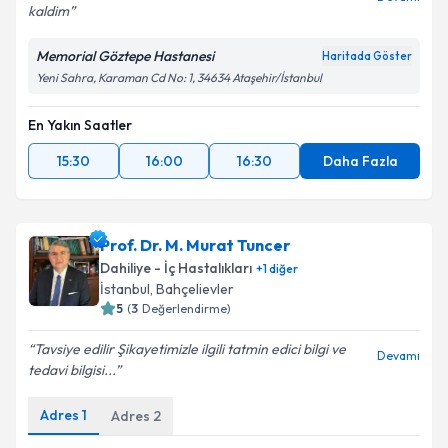
kaldim
Memorial Göztepe Hastanesi
Haritada Göster
Yeni Sahra, Karaman Cd No: 1, 34634 Ataşehir/İstanbul
En Yakın Saatler
15:30
16:00
16:30
Daha Fazla
Prof. Dr. M. Murat Tuncer
Dahiliye - İç Hastalıkları
+
1
diğer
İstanbul
, Bahçelievler
5
(
3
Değerlendirme)
Tavsiye edilir Şikayetimizle ilgili tatmin edici bilgi ve
Devamı
tedavi bilgisi...
Adres
1
Adres
2