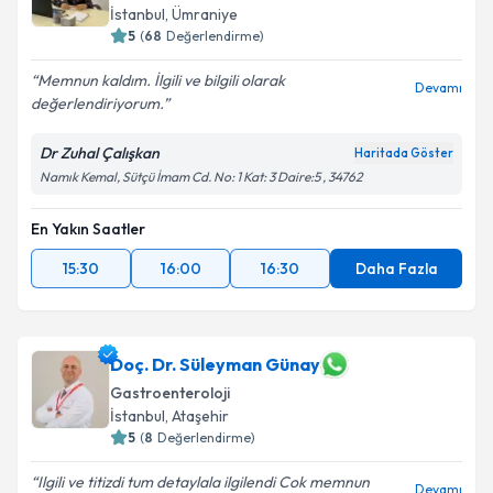
İstanbul
, Ümraniye
5
(
68
Değerlendirme)
Memnun kaldım. İlgili ve bilgili olarak
Devamı
değerlendiriyorum.
Dr Zuhal Çalışkan
Haritada Göster
Namık Kemal, Sütçü İmam Cd. No: 1 Kat: 3 Daire:5 , 34762
En Yakın Saatler
15:30
16:00
16:30
Daha Fazla
Doç. Dr. Süleyman Günay
Gastroenteroloji
İstanbul
, Ataşehir
5
(
8
Değerlendirme)
Ilgili ve titizdi tum detaylala ilgilendi Cok memnun
Devamı