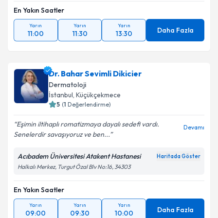
En Yakın Saatler
Yarın
Yarın
Yarın
Daha Fazla
11:00
11:30
13:30
Dr. Bahar Sevimli Dikicier
Dermatoloji
İstanbul
, Küçükçekmece
5
(
1
Değerlendirme)
Eşimin iltihaplı romatizmaya dayalı sedefi vardı.
Devamı
Senelerdir savaşıyoruz ve ben...
Acıbadem Üniversitesi Atakent Hastanesi
Haritada Göster
Halkalı Merkez, Turgut Özal Blv No:16, 34303
En Yakın Saatler
Yarın
Yarın
Yarın
Daha Fazla
09:00
09:30
10:00