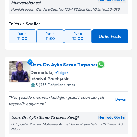
Muayenehanesi
Hamidiye Mah. Cendere Cad. No:103-1 T2 Blok Kat:1 Ofis No:5 34398
En Yakın Saatler
Yarın
Yarın
Yarın
Daha Fazla
11:00
11:30
12:00
Uzm. Dr. Aylin Sema Tırpancı
Dermatoloji
+
1
diğer
İstanbul
, Başakşehir
5
(
253
Değerlendirme)
Her şekilde memnun kaldığım güzel hocamıza çok
Devamı
teşekkür ediyorum
Uzm. Dr. Aylin Sema Tırpancı Kliniği
Haritada Göster
Bahçeşehir 2. Kısım Mahallesi Ahmet Taner Kışlalı Bulvarı KC Vilları A3
No:17