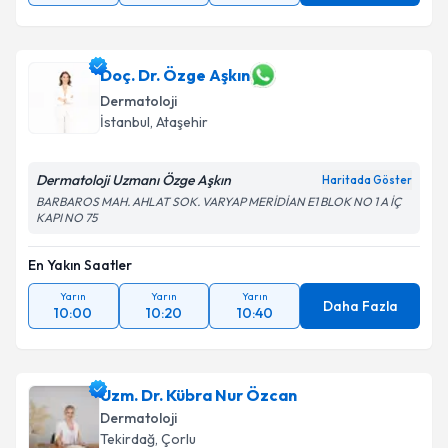
Doç. Dr. Özge Aşkın
Dermatoloji
İstanbul
, Ataşehir
Dermatoloji Uzmanı Özge Aşkın
Haritada Göster
BARBAROS MAH. AHLAT SOK. VARYAP MERİDİAN E1 BLOK NO 1 A İÇ
KAPI NO 75
En Yakın Saatler
Yarın
Yarın
Yarın
Daha Fazla
10:00
10:20
10:40
Uzm. Dr. Kübra Nur Özcan
Dermatoloji
Tekirdağ
, Çorlu