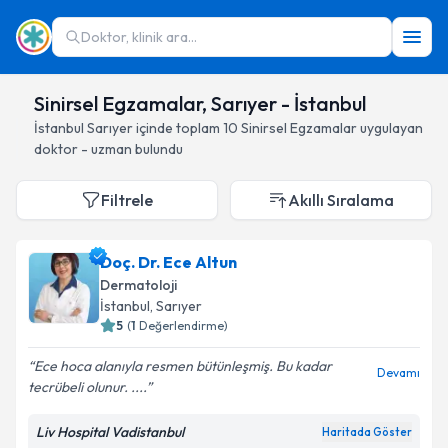
Doktor, klinik ara...
Sinirsel Egzamalar, Sarıyer - İstanbul
İstanbul
Sarıyer
içinde toplam
10
Sinirsel Egzamalar
uygulayan
doktor - uzman bulundu
Filtrele
Akıllı Sıralama
Doç. Dr. Ece Altun
Dermatoloji
İstanbul
, Sarıyer
5
(
1
Değerlendirme)
Ece hoca alanıyla resmen bütünleşmiş. Bu kadar
Devamı
tecrübeli olunur. ....
Liv Hospital Vadistanbul
Haritada Göster