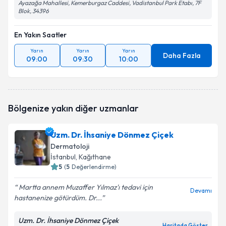
Ayazağa Mahallesi, Kemerburgaz Caddesi, Vadistanbul Park Etabı, 7F
Blok, 34396
En Yakın Saatler
Yarın
Yarın
Yarın
Daha Fazla
09:00
09:30
10:00
Bölgenize yakın diğer uzmanlar
Uzm. Dr. İhsaniye Dönmez Çiçek
Dermatoloji
İstanbul
, Kağıthane
5
(
5
Değerlendirme)
Martta annem Muzaffer Yılmaz'ı tedavi için
Devamı
hastanenize götürdüm. Dr...
Uzm. Dr. İhsaniye Dönmez Çiçek
Haritada Göster