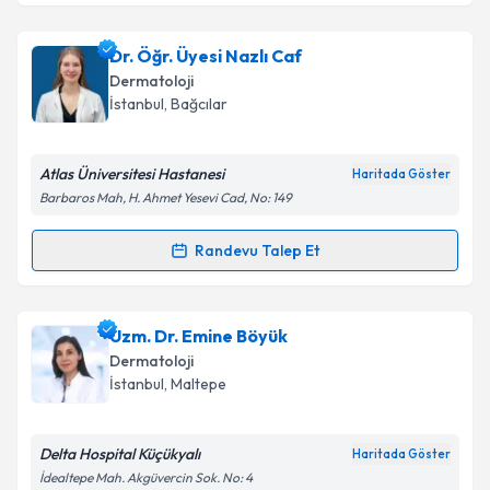
Uzm. Dr. Fulya Gönen
için randevu takvimi talebi
Dr. Öğr. Üyesi Nazlı Caf
oluşturun. Size bu uzmandan randevu almanız için bir
Dermatoloji
takvim hazırlandığında e-posta ile bilgilendireceğiz.
İstanbul
, Bağcılar
E-posta Adresiniz
Atlas Üniversitesi Hastanesi
Haritada Göster
Barbaros Mah, H. Ahmet Yesevi Cad, No: 149
Kişisel verilerimin işlenmesine ilişkin
Aydınlatma
Randevu Talep Et
Randevu Takvimi Talebi
Metni
'ni okudum ve kişisel verilerimin belirtilen
kapsamda işlenmesini kabul ediyorum.
Dr. Öğr. Üyesi Nazlı Caf
için randevu takvimi talebi
Uzm. Dr. Emine Böyük
oluşturun. Size bu uzmandan randevu almanız için bir
Takvim Talebini Gönder
Dermatoloji
takvim hazırlandığında e-posta ile bilgilendireceğiz.
İstanbul
, Maltepe
E-posta Adresiniz
Delta Hospital Küçükyalı
Haritada Göster
İdealtepe Mah. Akgüvercin Sok. No: 4