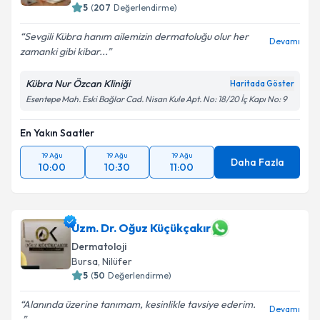
5
(
207
Değerlendirme)
Sevgili Kübra hanım ailemizin dermatoluğu olur her
Devamı
zamanki gibi kibar...
Kübra Nur Özcan Kliniği
Haritada Göster
Esentepe Mah. Eski Bağlar Cad. Nisan Kule Apt. No: 18/20 İç Kapı No: 9
En Yakın Saatler
19 Ağu
19 Ağu
19 Ağu
Daha Fazla
10:00
10:30
11:00
Uzm. Dr. Oğuz Küçükçakır
Dermatoloji
Bursa
, Nilüfer
5
(
50
Değerlendirme)
Alanında üzerine tanımam, kesinlikle tavsiye ederim.
Devamı
.