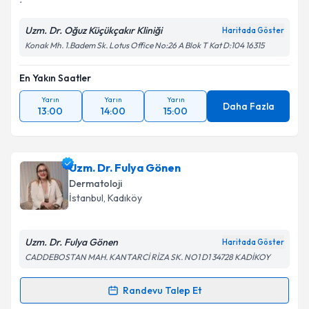
Uzm. Dr. Oğuz Küçükçakır Kliniği
Haritada Göster
Konak Mh. 1.Badem Sk. Lotus Office No:26 A Blok T Kat D:104 16315
En Yakın Saatler
Yarın
Yarın
Yarın
Daha Fazla
13:00
14:00
15:00
Uzm. Dr. Fulya Gönen
Dermatoloji
İstanbul
, Kadıköy
Uzm. Dr. Fulya Gönen
Haritada Göster
CADDEBOSTAN MAH. KANTARCİ RİZA SK. NO1 D1 34728 KADİKOY
Randevu Talep Et
Randevu Takvimi Talebi