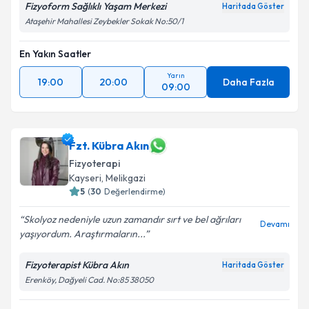
Fizyoform Sağlıklı Yaşam Merkezi
Haritada Göster
Ataşehir Mahallesi Zeybekler Sokak No:50/1
En Yakın Saatler
Yarın
19:00
20:00
Daha Fazla
09:00
Fzt. Kübra Akın
Fizyoterapi
Kayseri
, Melikgazi
5
(
30
Değerlendirme)
Skolyoz nedeniyle uzun zamandır sırt ve bel ağrıları
Devamı
yaşıyordum. Araştırmaların...
Fizyoterapist Kübra Akın
Haritada Göster
Erenköy, Dağyeli Cad. No:85 38050