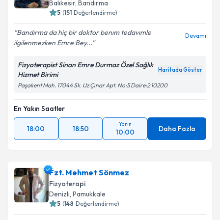
Balıkesir
, Bandırma
5
(
151
Değerlendirme)
Bandırma da hiç bir doktor benım tedavımle
Devamı
ilgilenmezken Emre Bey...
Fizyoterapist Sinan Emre Durmaz Özel Sağlık
Haritada Göster
Hizmet Birimi
Paşakent Mah. 17044 Sk. Uz Çınar Apt. No:5 Daire:2 10200
En Yakın Saatler
Yarın
18:00
18:50
Daha Fazla
10:00
Fzt. Mehmet Sönmez
Fizyoterapi
Denizli
, Pamukkale
5
(
148
Değerlendirme)