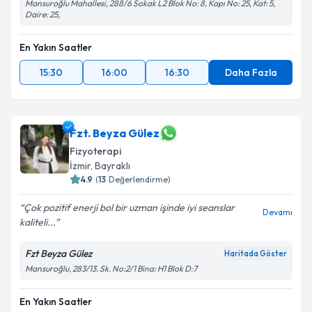
Mansuroğlu Mahallesi, 288/6 Sokak L2 Blok No: 8, Kapı No: 25, Kat: 5,
Daire: 25,
En Yakın Saatler
15:30
16:00
16:30
Daha Fazla
Fzt. Beyza Gülez
Fizyoterapi
İzmir
, Bayraklı
4.9
(
13
Değerlendirme)
Çok pozitif enerji bol bir uzman işinde iyi seanslar
Devamı
kaliteli...
Fzt Beyza Gülez
Haritada Göster
Mansuroğlu, 283/13. Sk. No:2/1 Bina: H1 Blok D:7
En Yakın Saatler