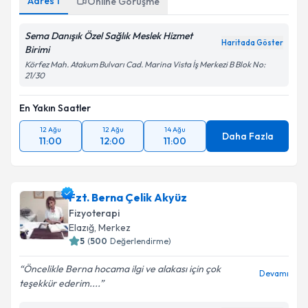
Adres
1
Online Görüşme
Sema Danışık Özel Sağlık Meslek Hizmet
Haritada Göster
Birimi
Körfez Mah. Atakum Bulvarı Cad. Marina Vista İş Merkezi B Blok No:
21/30
En Yakın Saatler
12 Ağu
12 Ağu
14 Ağu
Daha Fazla
11:00
12:00
11:00
Fzt. Berna Çelik Akyüz
Fizyoterapi
Elazığ
, Merkez
5
(
500
Değerlendirme)
Öncelikle Berna hocama ilgi ve alakası için çok
Devamı
teşekkür ederim....