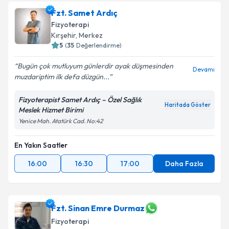
Fzt. Samet Ardıç
Fizyoterapi
Kırşehir
, Merkez
5
(
35
Değerlendirme)
Bugün çok mutluyum günlerdir ayak düşmesinden
Devamı
muzdariptim ilk defa düzgün...
Fizyoterapist Samet Ardıç – Özel Sağlık
Haritada Göster
Meslek Hizmet Birimi
Yenice Mah. Atatürk Cad. No:42
En Yakın Saatler
16:00
16:30
17:00
Daha Fazla
Fzt. Sinan Emre Durmaz
Fizyoterapi