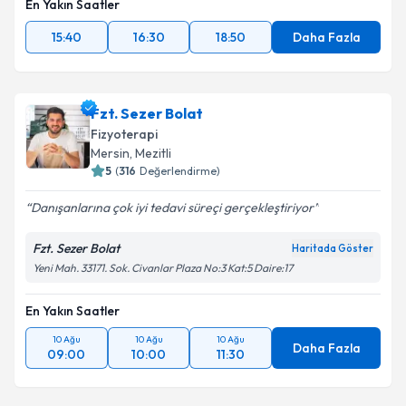
En Yakın Saatler
15:40
16:30
18:50
Daha Fazla
Fzt. Sezer Bolat
Fizyoterapi
Mersin
, Mezitli
5
(
316
Değerlendirme)
Danışanlarına çok iyi tedavi süreçi gerçekleştiriyor
Fzt. Sezer Bolat
Haritada Göster
Yeni Mah. 33171. Sok. Civanlar Plaza No:3 Kat:5 Daire:17
En Yakın Saatler
10 Ağu
10 Ağu
10 Ağu
Daha Fazla
09:00
10:00
11:30