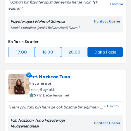
Uzman bir fizyoterapist deneyimli herşey için tşk
Devamı
ederim
Fizyoterapist Mehmet Sönmez
Haritada Göster
Kınıklı Mahallesi Çamlık Bulvarı No:41 Daire:1
En Yakın Saatler
17:00
18:00
20:00
Daha Fazla
Fzt. Nazlıcan Tuna
Fizyoterapi
İzmir
, Bayraklı
5
(
17
Değerlendirme)
Devamı
Hem çok tatlı biri hem de çok başarılı bir eğitmen....
Fzt. Nazlıcan Tuna Fizyoterapi
Haritada Göster
Muayenehanesi