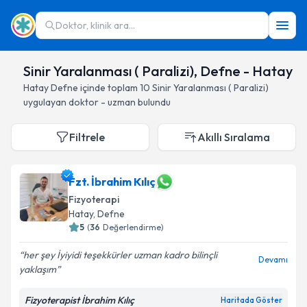
Doktor, klinik ara...
Sinir Yaralanması ( Paralizi), Defne - Hatay
Hatay
Defne
içinde toplam
10
Sinir Yaralanması ( Paralizi)
uygulayan doktor - uzman bulundu
Filtrele
Akıllı Sıralama
Fzt. İbrahim Kılıç
Fizyoterapi
Hatay
, Defne
5
(
36
Değerlendirme)
her şey İyiyidi teşekkürler uzman kadro bilinçli
Devamı
yaklaşım
Fizyoterapist İbrahim Kılıç
Haritada Göster