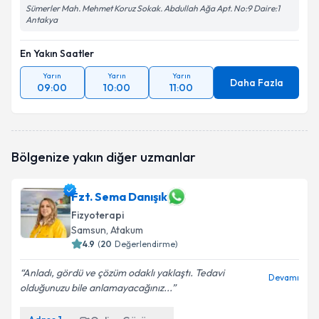
Sümerler Mah. Mehmet Koruz Sokak. Abdullah Ağa Apt. No:9 Daire:1
Antakya
En Yakın Saatler
Yarın
Yarın
Yarın
Daha Fazla
09:00
10:00
11:00
Bölgenize yakın diğer uzmanlar
Fzt. Sema Danışık
Fizyoterapi
Samsun
, Atakum
4.9
(
20
Değerlendirme)
Anladı, gördü ve çözüm odaklı yaklaştı. Tedavi
Devamı
olduğunuzu bile anlamayacağınız...