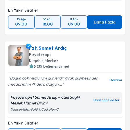
En Yakın Saatler
10 Ağu
10 Ağu
11 Ağu
Daha Fazla
09:00
18:00
09:00
Fzt. Samet Ardıç
Fizyoterapi
Kırşehir
, Merkez
5
(
35
Değerlendirme)
Bugün çok mutluyum günlerdir ayak düşmesinden
Devamı
muzdariptim ilk defa düzgün...
Fizyoterapist Samet Ardıç – Özel Sağlık
Haritada Göster
Meslek Hizmet Birimi
Yenice Mah. Atatürk Cad. No:42
En Yakın Saatler