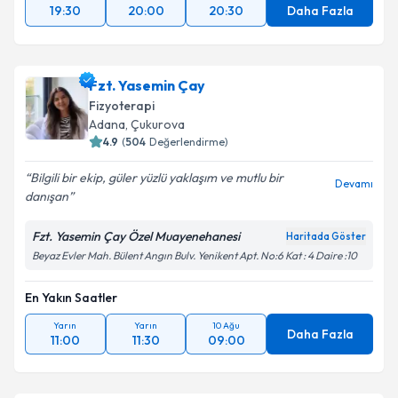
19:30
20:00
20:30
Daha Fazla
Fzt. Yasemin Çay
Fizyoterapi
Adana
, Çukurova
4.9
(
504
Değerlendirme)
Bilgili bir ekip, güler yüzlü yaklaşım ve mutlu bir
Devamı
danışan
Fzt. Yasemin Çay Özel Muayenehanesi
Haritada Göster
Beyaz Evler Mah. Bülent Angın Bulv. Yenikent Apt. No:6 Kat : 4 Daire :10
En Yakın Saatler
Yarın
Yarın
10 Ağu
Daha Fazla
11:00
11:30
09:00