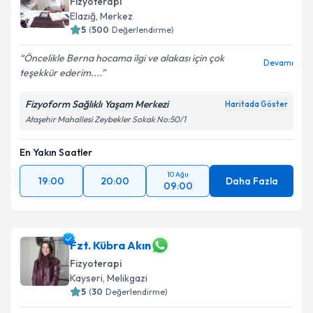
Fizyoterapi
Elazığ
, Merkez
5
(
500
Değerlendirme)
Öncelikle Berna hocama ilgi ve alakası için çok
Devamı
teşekkür ederim....
Fizyoform Sağlıklı Yaşam Merkezi
Haritada Göster
Ataşehir Mahallesi Zeybekler Sokak No:50/1
En Yakın Saatler
10 Ağu
19:00
20:00
Daha Fazla
09:00
Fzt. Kübra Akın
Fizyoterapi
Kayseri
, Melikgazi
5
(
30
Değerlendirme)