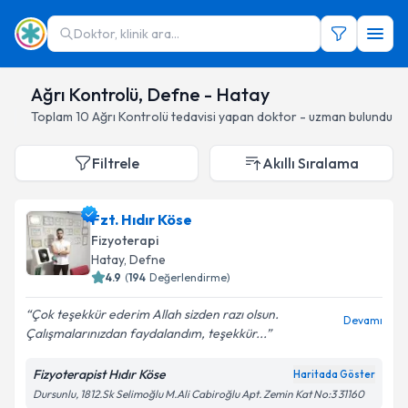
Doktor, klinik ara...
Ağrı Kontrolü, Defne - Hatay
Toplam
10
Ağrı Kontrolü
tedavisi yapan doktor - uzman bulundu
Filtrele
Akıllı Sıralama
Fzt. Hıdır Köse
Fizyoterapi
Hatay
, Defne
4.9
(
194
Değerlendirme)
Çok teşekkür ederim Allah sizden razı olsun.
Devamı
Çalışmalarınızdan faydalandım, teşekkür...
Fizyoterapist Hıdır Köse
Haritada Göster
Dursunlu, 1812.Sk Selimoğlu M.Ali Cabiroğlu Apt. Zemin Kat No:3 31160