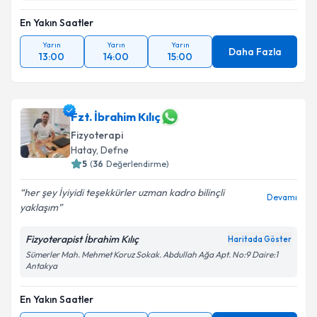
En Yakın Saatler
Yarın
Yarın
Yarın
Daha Fazla
13:00
14:00
15:00
Fzt. İbrahim Kılıç
Fizyoterapi
Hatay
, Defne
5
(
36
Değerlendirme)
her şey İyiyidi teşekkürler uzman kadro bilinçli
Devamı
yaklaşım
Fizyoterapist İbrahim Kılıç
Haritada Göster
Sümerler Mah. Mehmet Koruz Sokak. Abdullah Ağa Apt. No:9 Daire:1
Antakya
En Yakın Saatler