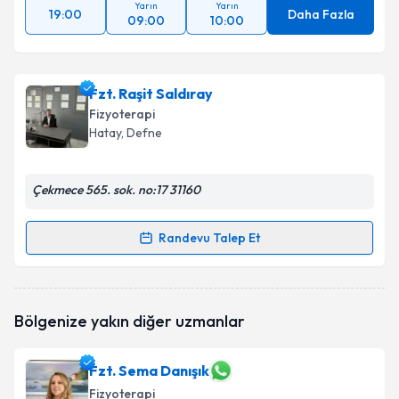
Yarın
Yarın
19:00
Daha Fazla
09:00
10:00
Fzt. Raşit Saldıray
Fizyoterapi
Hatay
, Defne
Çekmece 565. sok. no:17 31160
Randevu Talep Et
Randevu Takvimi Talebi
Fzt. Raşit Saldıray
için randevu takvimi talebi
Bölgenize yakın diğer uzmanlar
oluşturun. Size bu uzmandan randevu almanız için bir
takvim hazırlandığında e-posta ile bilgilendireceğiz.
Fzt. Sema Danışık
E-posta Adresiniz
Fizyoterapi