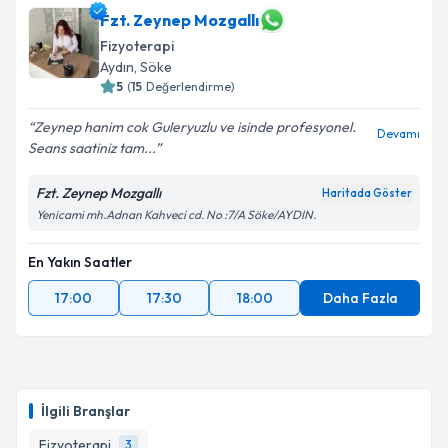
Fzt. Zeynep Mozgallı
Fizyoterapi
Aydın
, Söke
5
(
15
Değerlendirme)
Zeynep hanim cok Guleryuzlu ve isinde profesyonel.
Devamı
Seans saatiniz tam...
Fzt. Zeynep Mozgallı
Haritada Göster
Yenicami mh.Adnan Kahveci cd. No :7/A Söke/AYDIN.
En Yakın Saatler
17:00
17:30
18:00
Daha Fazla
İlgili Branşlar
Fizyoterapi
3