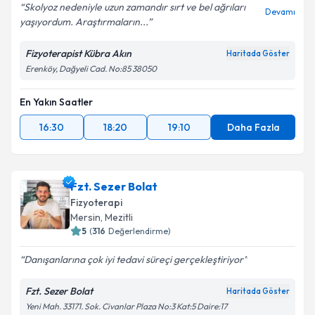
Skolyoz nedeniyle uzun zamandır sırt ve bel ağrıları
Devamı
yaşıyordum. Araştırmaların...
Fizyoterapist Kübra Akın
Haritada Göster
Erenköy, Dağyeli Cad. No:85 38050
En Yakın Saatler
16:30
18:20
19:10
Daha Fazla
Fzt. Sezer Bolat
Fizyoterapi
Mersin
, Mezitli
5
(
316
Değerlendirme)
Danışanlarına çok iyi tedavi süreçi gerçekleştiriyor
Fzt. Sezer Bolat
Haritada Göster
Yeni Mah. 33171. Sok. Civanlar Plaza No:3 Kat:5 Daire:17