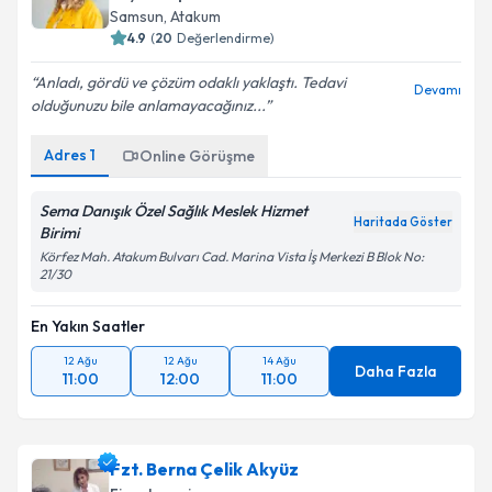
Samsun
, Atakum
4.9
(
20
Değerlendirme)
Kişisel verilerimin işlenmesine ilişkin
Aydınlatma
Anladı, gördü ve çözüm odaklı yaklaştı. Tedavi
Devamı
Metni
'ni okudum ve kişisel verilerimin belirtilen
olduğunuzu bile anlamayacağınız...
kapsamda işlenmesini kabul ediyorum.
Adres
1
Online Görüşme
Takvim Talebini Gönder
Sema Danışık Özel Sağlık Meslek Hizmet
Haritada Göster
Birimi
Körfez Mah. Atakum Bulvarı Cad. Marina Vista İş Merkezi B Blok No:
21/30
En Yakın Saatler
12 Ağu
12 Ağu
14 Ağu
Daha Fazla
11:00
12:00
11:00
Fzt. Berna Çelik Akyüz