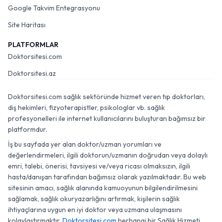
Google Takvim Entegrasyonu
Site Haritası
PLATFORMLAR
Doktorsitesi.com
Doktorsitesi.az
Doktorsitesi.com sağlık sektöründe hizmet veren tıp doktorları,
diş hekimleri, fizyoterapistler, psikologlar vb. sağlık
profesyonelleri ile internet kullanıcılarını buluşturan bağımsız bir
platformdur.
İş bu sayfada yer alan doktor/uzman yorumları ve
değerlendirmeleri, ilgili doktorun/uzmanın doğrudan veya dolaylı
emri, talebi, önerisi, tavsiyesi ve/veya ricası olmaksızın, ilgili
hasta/danışan tarafından bağımsız olarak yazılmaktadır. Bu web
sitesinin amacı, sağlık alanında kamuoyunun bilgilendirilmesini
sağlamak, sağlık okuryazarlığını artırmak, kişilerin sağlık
ihtiyaçlarına uygun en iyi doktor veya uzmana ulaşmasını
kolaylaştırmaktır.
Doktorsitesi.com
herhangi bir Sağlık Hizmeti