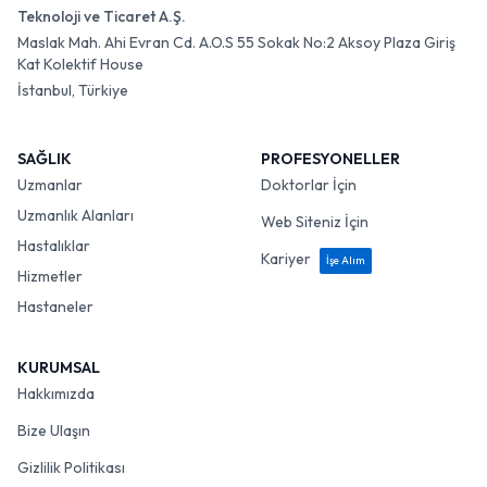
Teknoloji ve Ticaret A.Ş.
Maslak Mah. Ahi Evran Cd. A.O.S 55 Sokak No:2 Aksoy Plaza Giriş
Kat Kolektif House
İstanbul, Türkiye
SAĞLIK
PROFESYONELLER
Uzmanlar
Doktorlar İçin
Uzmanlık Alanları
Web Siteniz İçin
Hastalıklar
Kariyer
İşe Alım
Hizmetler
Hastaneler
KURUMSAL
Hakkımızda
Bize Ulaşın
Gizlilik Politikası