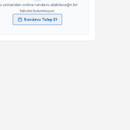
u uzmandan online randevu alabileceğin bir
takvimi bulunmuyor.
Randevu Talep Et
 verilerimin işlenmesine ilişkin
Aydınlatma Metni
'ni
 ve kişisel verilerimin belirtilen kapsamda
esini kabul ediyorum.
Takvim Talebini Gönder