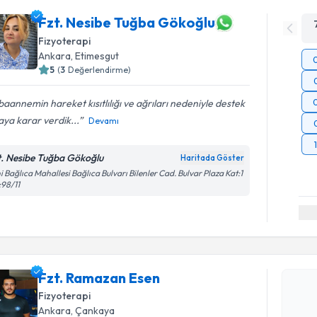
Fzt. Nesibe Tuğba Gökoğlu
Fizyoterapi
Ankara
, Etimesgut
5
(
3
Değerlendirme)
aannemin hareket kısıtlılığı ve ağrıları nedeniyle destek
ya karar verdik...
Devamı
t. Nesibe Tuğba Gökoğlu
Haritada Göster
i Bağlıca Mahallesi Bağlıca Bulvarı Bilenler Cad. Bulvar Plaza Kat:1
98/11
Randevu T
Fzt. Rama
bu uzmandan
Fzt. Ramazan Esen
posta ile bi
Fizyoterapi
E-posta Ad
Ankara
, Çankaya