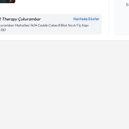
B
 Therapy Çukurambar
Haritada Göster
Kişisel
urambar Mahallesi 1424 Cadde Cubes B Blok No:6/1 İç Kapı
:130
okudum
işlenm