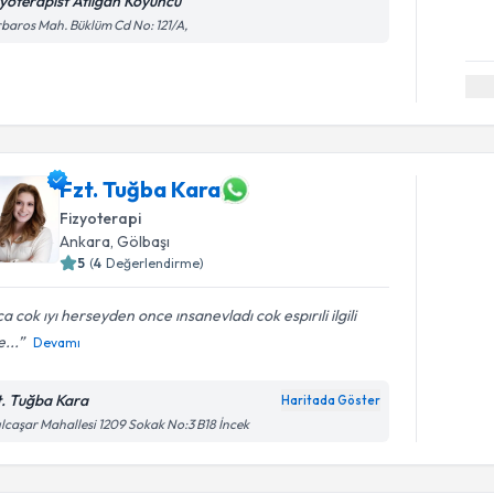
zyoterapist Atılgan Koyuncu
baros Mah. Büklüm Cd No: 121/A,
Fzt. Tuğba Kara
Fizyoterapi
Ankara
, Gölbaşı
5
(
4
Değerlendirme)
a cok ıyı herseyden once ınsanevladı cok espırıli ilgili
...
Devamı
t. Tuğba Kara
Haritada Göster
ılcaşar Mahallesi 1209 Sokak No:3 B18 İncek