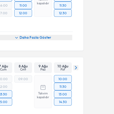
kapalıdır
16:00
11:00
11:30
17:00
12:00
12:30
Daha Fazla Göster
7 Ağu
8 Ağu
9 Ağu
10 Ağu
Cum
Cmt
Paz
Pzt
10:00
09:00
10:00
12:00
11:30
Takvim
13:30
13:00
kapalıdır
15:00
14:30