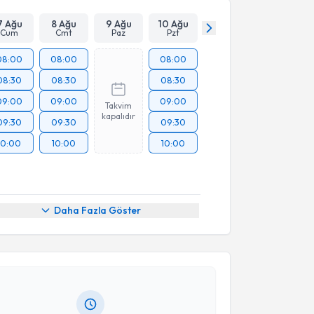
7 Ağu
8 Ağu
9 Ağu
10 Ağu
Cum
Cmt
Paz
Pzt
08:00
08:00
08:00
08:30
08:30
08:30
09:00
09:00
09:00
Takvim
kapalıdır
09:30
09:30
09:30
10:00
10:00
10:00
akvimi Talebi
Daha Fazla Göster
zan Esen
için randevu takvimi talebi oluşturun. Size
 randevu almanız için bir takvim hazırlandığında e-
lgilendireceğiz.
resiniz