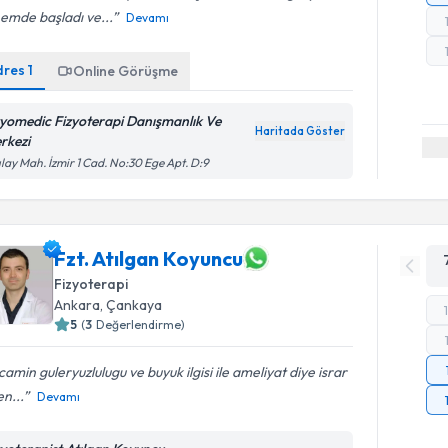
emde başladı ve...
Devamı
dres
1
Online Görüşme
zyomedic Fizyoterapi Danışmanlık Ve
Haritada Göster
rkezi
ılay Mah. İzmir 1 Cad. No:30 Ege Apt. D:9
Fzt. Atılgan Koyuncu
Fizyoterapi
Ankara
, Çankaya
5
(
3
Değerlendirme)
amin guleryuzlulugu ve buyuk ilgisi ile ameliyat diye israr
en...
Devamı