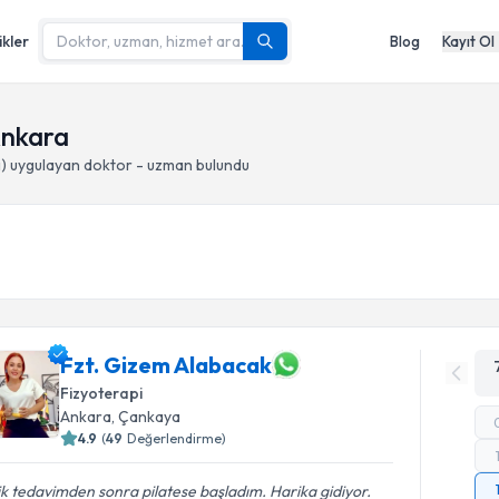
ikler
Blog
Kayıt Ol
 Ankara
i)
uygulayan doktor - uzman bulundu
Fzt. Gizem Alabacak
Fizyoterapi
Ankara
, Çankaya
4.9
(
49
Değerlendirme)
ik tedavimden sonra pilatese başladım. Harika gidiyor.