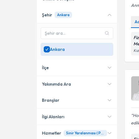
Ann
Şehir
Ankara
Online danışmanlık sunan
A
uzmanları göster
Sadece
Ankara
bölgesinde
Fi
uzman ara
Me
Ankara
Kız
İlçe
Yakınımda Ara
Branşlar
Konumuma yakın uzmanları
Çankaya
göster
Etimesgut
Hoc
İlgi Alanları
edil
Gölbaşı
Hizmetler
Sinir Yaralanması ( Paralizi)
Fizyoterapi