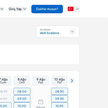
Giriş Yap
Doktor musun?
Sıralama
Akıllı Sıralama
7 Ağu
8 Ağu
9 Ağu
10 Ağu
Cum
Cmt
Paz
Pzt
08:30
08:00
08:30
14:00
09:00
09:30
15:00
10:00
10:30
Takvim