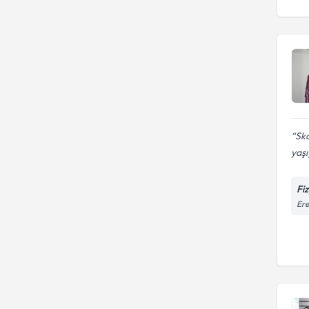
Sko
yaşı
Fi
Ere