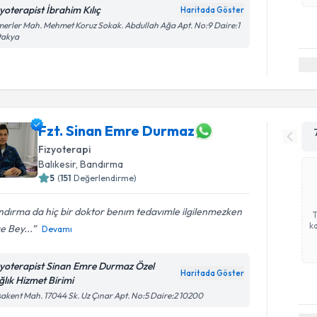
zyoterapist İbrahim Kılıç
Haritada Göster
erler Mah. Mehmet Koruz Sokak. Abdullah Ağa Apt. No:9 Daire:1
takya
Fzt. Sinan Emre Durmaz
Fizyoterapi
Balıkesir
, Bandırma
5
(
151
Değerlendirme)
dırma da hiç bir doktor benım tedavımle ilgilenmezken
ka
e Bey...
Devamı
zyoterapist Sinan Emre Durmaz Özel
Haritada Göster
ğlık Hizmet Birimi
akent Mah. 17044 Sk. Uz Çınar Apt. No:5 Daire:2 10200