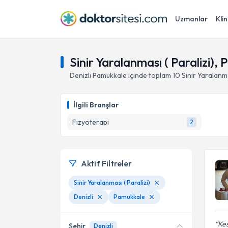
Uzmanlar
Klin
Sinir Yaralanması ( Paralizi), 
Denizli
Pamukkale
içinde toplam
10
Sinir Yaralanma
İlgili Branşlar
Fizyoterapi
2
Aktif Filtreler
Sinir Yaralanması ( Paralizi)
Denizli
Pamukkale
Kes
Şehir
Denizli