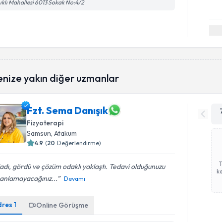
ıklı Mahallesi 6013 Sokak No:4/2
enize yakın diğer uzmanlar
Fzt. Sema Danışık
Fizyoterapi
Samsun
, Atakum
4.9
(
20
Değerlendirme)
adı, gördü ve çözüm odaklı yaklaştı. Tedavi olduğunuzu
ka
 anlamayacağınız...
Devamı
dres
1
Online Görüşme