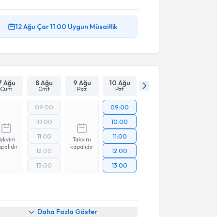
12 Ağu
Çar
11:00
Uygun Müsaitlik
7 Ağu
8 Ağu
9 Ağu
10 Ağu
Cum
Cmt
Paz
Pzt
09:00
09:00
10:00
10:00
11:00
11:00
Takvim
Takvim
palıdır
kapalıdır
12:00
12:00
13:00
13:00
Daha Fazla Göster