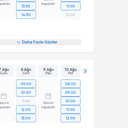
palıdır
kapalıdır
13:30
11:00
14:30
12:00
Daha Fazla Göster
7 Ağu
8 Ağu
9 Ağu
10 Ağu
Cum
Cmt
Paz
Pzt
09:00
08:00
10:00
09:00
11:00
10:00
Takvim
Takvim
palıdır
kapalıdır
12:00
11:00
13:00
12:00