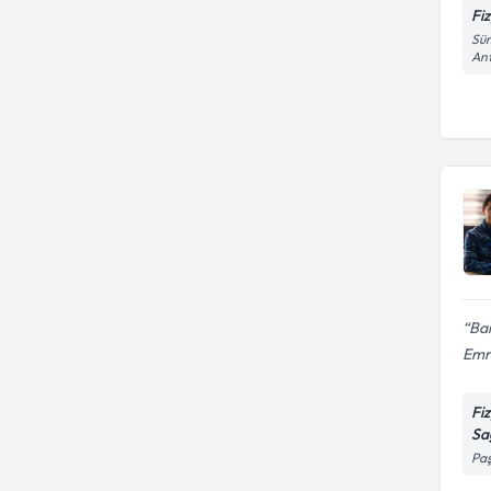
Fi
Süm
An
Ban
Emr
Fi
Sa
Paş