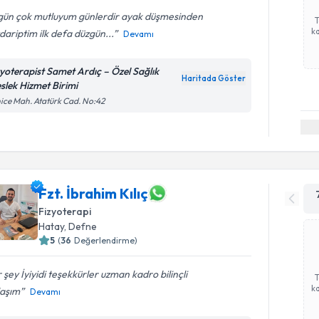
gün çok mutluyum günlerdir ayak düşmesinden
ka
ariptim ilk defa düzgün...
Devamı
zyoterapist Samet Ardıç – Özel Sağlık
Haritada Göster
slek Hizmet Birimi
ice Mah. Atatürk Cad. No:42
Fzt. İbrahim Kılıç
Fizyoterapi
Hatay
, Defne
5
(
36
Değerlendirme)
 şey İyiyidi teşekkürler uzman kadro bilinçli
ka
laşım
Devamı