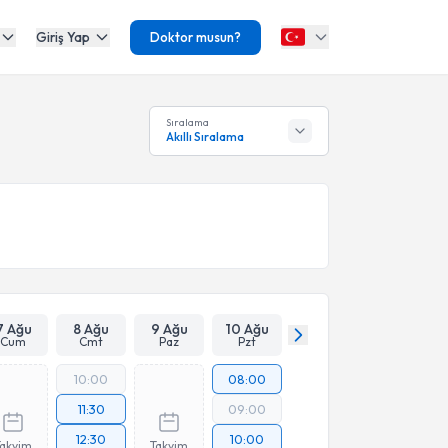
Giriş Yap
Doktor musun?
Sıralama
Akıllı Sıralama
7 Ağu
8 Ağu
9 Ağu
10 Ağu
Cum
Cmt
Paz
Pzt
10:00
08:00
11:30
09:00
12:30
10:00
Takvim
Takvim