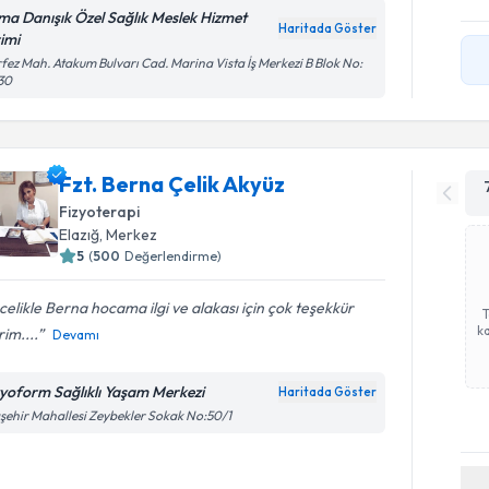
ma Danışık Özel Sağlık Meslek Hizmet
Haritada Göster
rimi
fez Mah. Atakum Bulvarı Cad. Marina Vista İş Merkezi B Blok No:
30
Fzt. Berna Çelik Akyüz
Fizyoterapi
Elazığ
, Merkez
5
(
500
Değerlendirme)
elikle Berna hocama ilgi ve alakası için çok teşekkür
ka
im....
Devamı
zyoform Sağlıklı Yaşam Merkezi
Haritada Göster
şehir Mahallesi Zeybekler Sokak No:50/1