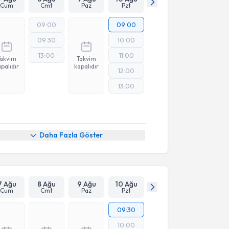
Cum
Cmt
Paz
Pzt
09:00
09:00
09:30
10:00
13:00
11:00
Takvim
Takvim
palıdır
kapalıdır
12:00
13:00
Daha Fazla Göster
7 Ağu
8 Ağu
9 Ağu
10 Ağu
Cum
Cmt
Paz
Pzt
09:30
10:00