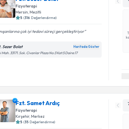
Fizyoterapi
Mersin
, Mezitli
5
(
316
Değerlendirme)
ışanlarına çok iyi tedavi süreçi gerçekleştiriyor
ka
t. Sezer Bolat
Haritada Göster
i Mah. 33171. Sok. Civanlar Plaza No:3 Kat:5 Daire:17
Fzt. Samet Ardıç
Fizyoterapi
Kırşehir
, Merkez
5
(
35
Değerlendirme)