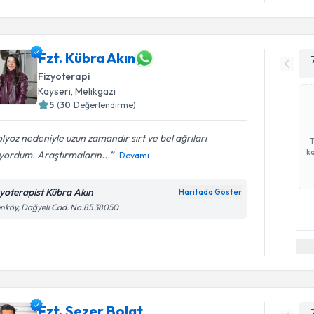
Fzt. Kübra Akın
Fizyoterapi
Kayseri
, Melikgazi
5
(
30
Değerlendirme)
lyoz nedeniyle uzun zamandır sırt ve bel ağrıları
ka
yordum. Araştırmaların...
Devamı
zyoterapist Kübra Akın
Haritada Göster
nköy, Dağyeli Cad. No:85 38050
Fzt. Sezer Bolat