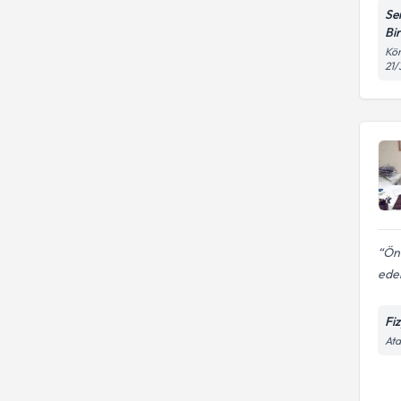
Se
Bi
Kör
21/
Önc
eder
Fi
Ata