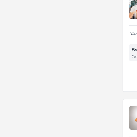
Dan
Fz
Yen