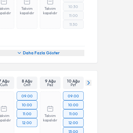
10:30
Takvim
Takvim
Takvim
palıdır
kapalıdır
kapalıdır
11:00
11:30
Daha Fazla Göster
7 Ağu
8 Ağu
9 Ağu
10 Ağu
Cum
Cmt
Paz
Pzt
09:00
09:00
10:00
10:00
11:00
11:00
Takvim
Takvim
palıdır
kapalıdır
12:00
12:00
13:00