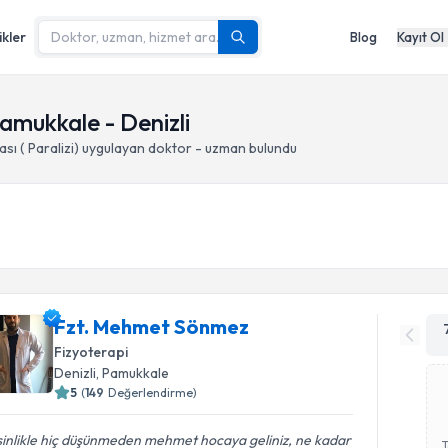
ikler
Blog
Kayıt Ol
Pamukkale - Denizli
sı ( Paralizi)
uygulayan doktor - uzman bulundu
Fzt. Mehmet Sönmez
Fizyoterapi
Denizli
, Pamukkale
5
(
149
Değerlendirme)
inlikle hiç düşünmeden mehmet hocaya geliniz, ne kadar