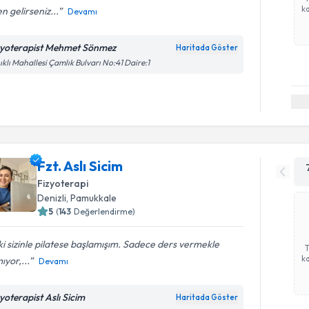
ka
n gelirseniz...
Devamı
zyoterapist Mehmet Sönmez
Haritada Göster
ıklı Mahallesi Çamlık Bulvarı No:41 Daire:1
Fzt. Aslı Sicim
Fizyoterapi
Denizli
, Pamukkale
5
(
143
Değerlendirme)
 ki sizinle pilatese başlamışım. Sadece ders vermekle
ka
ıyor,...
Devamı
zyoterapist Aslı Sicim
Haritada Göster