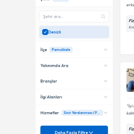
erke
Fi
Kın
Denizli
İlçe
Pamukkale
Yakınımda Ara
Branşlar
Konumuma yakın uzmanları
Pamukkale
göster
İlgi Alanları
İyi
Hizmetler
kalm
Sinir Yaralanması ( Paralizi)
Fizyoterapi
Mezuniyet
Fi
Bel Ağrısı
Daha Fazla Filtre