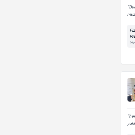
Bu
muzd
Fi
Me
Yen
her
yak