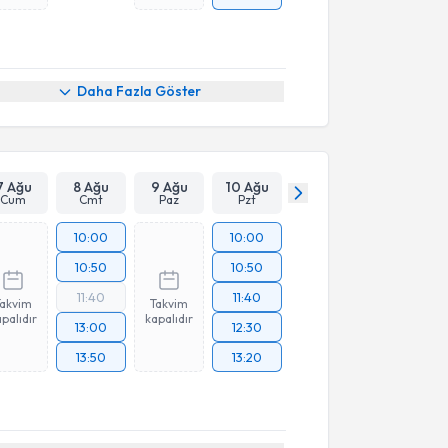
Daha Fazla Göster
7 Ağu
8 Ağu
9 Ağu
10 Ağu
Cum
Cmt
Paz
Pzt
10:00
10:00
10:50
10:50
11:40
11:40
Takvim
Takvim
palıdır
kapalıdır
13:00
12:30
13:50
13:20