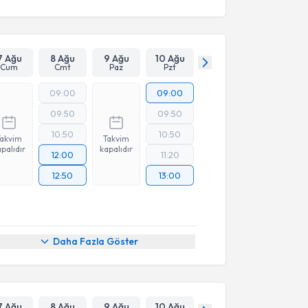
7 Ağu
8 Ağu
9 Ağu
10 Ağu
Cum
Cmt
Paz
Pzt
09:00
09:00
09:50
09:50
10:50
10:50
Takvim
Takvim
palıdır
kapalıdır
12:00
11:20
12:50
13:00
Daha Fazla Göster
7 Ağu
8 Ağu
9 Ağu
10 Ağu