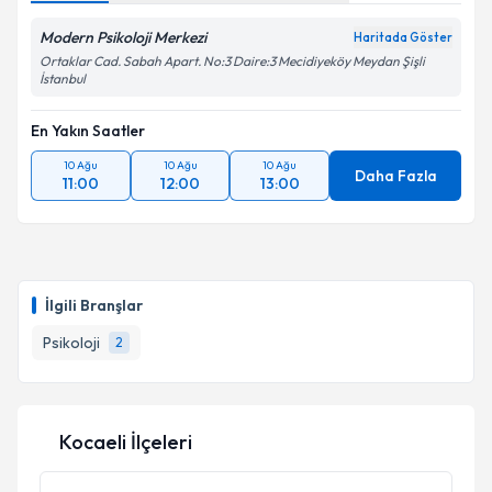
Modern Psikoloji Merkezi
Haritada Göster
Ortaklar Cad. Sabah Apart. No:3 Daire:3 Mecidiyeköy Meydan Şişli
İstanbul
En Yakın Saatler
10 Ağu
10 Ağu
10 Ağu
Daha Fazla
11:00
12:00
13:00
İlgili Branşlar
Psikoloji
2
Kocaeli İlçeleri