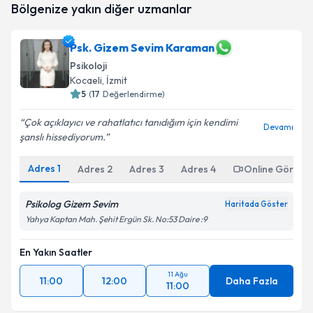
Bölgenize yakın diğer uzmanlar
oluşturun. Size bu uzmandan randevu almanız için bir
takvim hazırlandığında e-posta ile bilgilendireceğiz.
Psk. Gizem Sevim Karaman
E-posta Adresiniz
Psikoloji
Kocaeli
, İzmit
5
(
17
Değerlendirme)
Kişisel verilerimin işlenmesine ilişkin
Aydınlatma
Çok açıklayıcı ve rahatlatıcı tanıdığım için kendimi
Devamı
Metni
'ni okudum ve kişisel verilerimin belirtilen
şanslı hissediyorum.
kapsamda işlenmesini kabul ediyorum.
Adres
1
Adres
2
Adres
3
Adres
4
Online Görüşm
Takvim Talebini Gönder
Psikolog Gizem Sevim
Haritada Göster
Yahya Kaptan Mah. Şehit Ergün Sk. No:53 Daire :9
En Yakın Saatler
11 Ağu
11:00
12:00
Daha Fazla
11:00