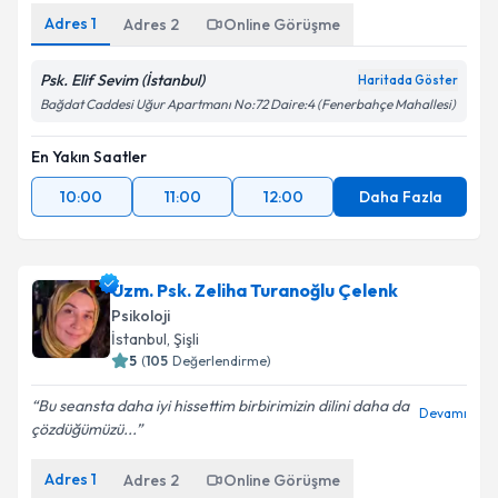
Adres
1
Adres
2
Online Görüşme
Psk. Elif Sevim (İstanbul)
Haritada Göster
Bağdat Caddesi Uğur Apartmanı No:72 Daire:4 (Fenerbahçe Mahallesi)
En Yakın Saatler
10:00
11:00
12:00
Daha Fazla
Uzm. Psk. Zeliha Turanoğlu Çelenk
Psikoloji
İstanbul
, Şişli
5
(
105
Değerlendirme)
Bu seansta daha iyi hissettim birbirimizin dilini daha da
Devamı
çözdüğümüzü...
Adres
1
Adres
2
Online Görüşme