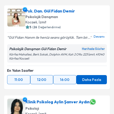
Psk. Dan. Gül Fidan Demir
Psikolojik Danışman
Kocaeli
, İzmit
5
(
26
Değerlendirme)
Devamı
Gül Fidan Hanım ile henüz seans görüştük. Tam bir...
Psikolojik Danışman Gül Fidan Demir
Haritada Göster
Körfez Mahallesi, Berk Sokak, Dolphin AVM, Kat: 2 Ofis: 223 İzmit, 41040
Körfez/Kocaeli
En Yakın Saatler
11:00
12:00
16:00
Daha Fazla
Klinik Psikolog Aylin Şanver Aydın
Psikoloji
Kocaeli
, İzmit