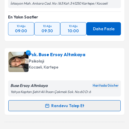
İstasyon Mah. Ankara Cad. No :163 Kat :3 41250 Kartepe / Kocaeli
En Yakın Saatler
10 Ağu
10 Ağu
10 Ağu
Daha Fazla
09:00
09:30
10:00
Psk. Buse Ersoy Altınkaya
Psikoloji
Kocaeli
, Kartepe
Buse Ersoy Altınkaya
Haritada Göster
Yahya Kaptan Şehit Ali İhsan Çakmak Sok. No:60 D: 6
Randevu Talep Et
Randevu Takvimi Talebi
Psk. Buse Ersoy Altınkaya
için randevu takvimi talebi