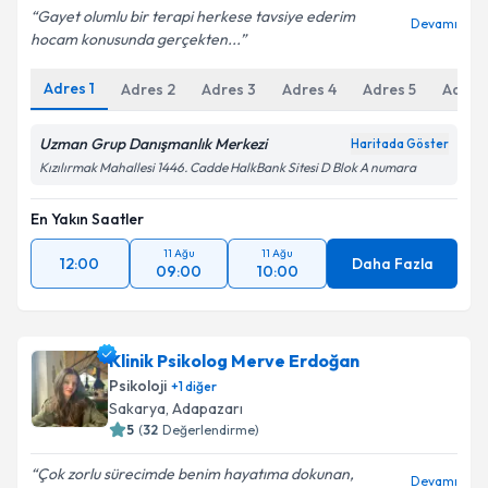
Gayet olumlu bir terapi herkese tavsiye ederim
Devamı
hocam konusunda gerçekten...
Adres
1
Adres
2
Adres
3
Adres
4
Adres
5
Adres
Uzman Grup Danışmanlık Merkezi
Haritada Göster
Kızılırmak Mahallesi 1446. Cadde HalkBank Sitesi D Blok A numara
En Yakın Saatler
11 Ağu
11 Ağu
12:00
Daha Fazla
09:00
10:00
Klinik Psikolog Merve Erdoğan
Psikoloji
+
1
diğer
Sakarya
, Adapazarı
5
(
32
Değerlendirme)
Çok zorlu sürecimde benim hayatıma dokunan,
Devamı