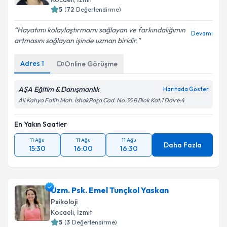
5
(
72
Değerlendirme)
Hayatımı kolaylaştırmamı sağlayan ve farkındalığımın
Devamı
artmasını sağlayan işinde uzman biridir.
Adres
1
Online Görüşme
AŞA Eğitim & Danışmanlık
Haritada Göster
Ali Kahya Fatih Mah. İshakPaşa Cad. No:35 B Blok Kat:1 Daire:4
En Yakın Saatler
11 Ağu
11 Ağu
11 Ağu
Daha Fazla
15:30
16:00
16:30
Uzm. Psk. Emel Tunçkol Yaskan
Psikoloji
Kocaeli
, İzmit
5
(
3
Değerlendirme)