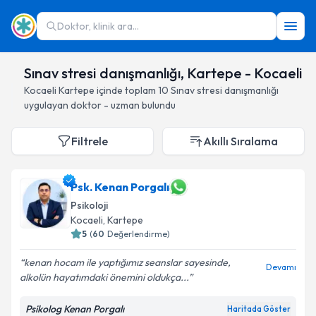
Doktor, klinik ara...
Sınav stresi danışmanlığı, Kartepe - Kocaeli
Kocaeli
Kartepe
içinde toplam
10
Sınav stresi danışmanlığı
uygulayan doktor - uzman bulundu
Filtrele
Akıllı Sıralama
Psk. Kenan Porgalı
Psikoloji
Kocaeli
, Kartepe
5
(
60
Değerlendirme)
kenan hocam ile yaptığımız seanslar sayesinde,
Devamı
alkolün hayatımdaki önemini oldukça...
Psikolog Kenan Porgalı
Haritada Göster