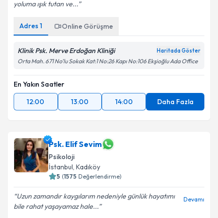
yoluma ışık tutan ve...
Adres
1
Online Görüşme
Klinik Psk. Merve Erdoğan Kliniği
Haritada Göster
Orta Mah. 671 No’lu Sokak Kat:1 No:26 Kapı No:106 Ekşioğlu Ada Office
En Yakın Saatler
12:00
13:00
14:00
Daha Fazla
Psk. Elif Sevim
Psikoloji
İstanbul
, Kadıköy
5
(
1575
Değerlendirme)
Uzun zamandır kaygılarım nedeniyle günlük hayatımı
Devamı
bile rahat yaşayamaz hale...