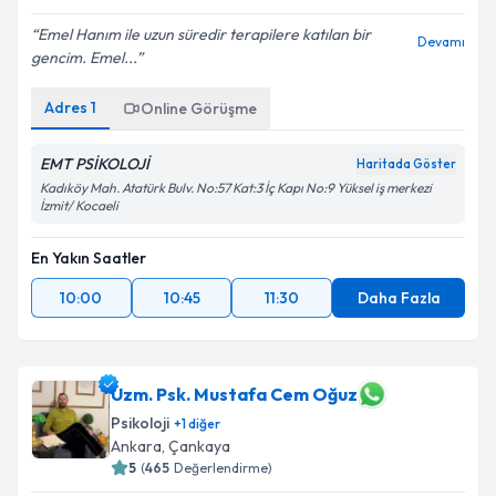
Emel Hanım ile uzun süredir terapilere katılan bir
Devamı
gencim. Emel...
Adres
1
Online Görüşme
EMT PSİKOLOJİ
Haritada Göster
Kadıköy Mah. Atatürk Bulv. No:57 Kat:3 İç Kapı No:9 Yüksel iş merkezi
İzmit/ Kocaeli
En Yakın Saatler
10:00
10:45
11:30
Daha Fazla
Uzm. Psk. Mustafa Cem Oğuz
Psikoloji
+
1
diğer
Ankara
, Çankaya
5
(
465
Değerlendirme)