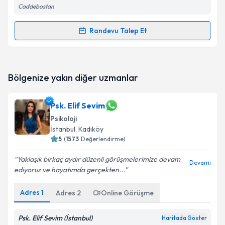
Caddebostan
Randevu Talep Et
Randevu Takvimi Talebi
Psk. Hilal Erva Ergün
için randevu takvimi talebi
Bölgenize yakın diğer uzmanlar
oluşturun. Size bu uzmandan randevu almanız için bir
takvim hazırlandığında e-posta ile bilgilendireceğiz.
Psk. Elif Sevim
E-posta Adresiniz
Psikoloji
İstanbul
, Kadıköy
5
(
1573
Değerlendirme)
Kişisel verilerimin işlenmesine ilişkin
Aydınlatma
Yaklaşık birkaç aydır düzenli görüşmelerimize devam
Devamı
Metni
'ni okudum ve kişisel verilerimin belirtilen
ediyoruz ve hayatımda gerçekten...
kapsamda işlenmesini kabul ediyorum.
Adres
1
Adres
2
Online Görüşme
Takvim Talebini Gönder
Psk. Elif Sevim (İstanbul)
Haritada Göster