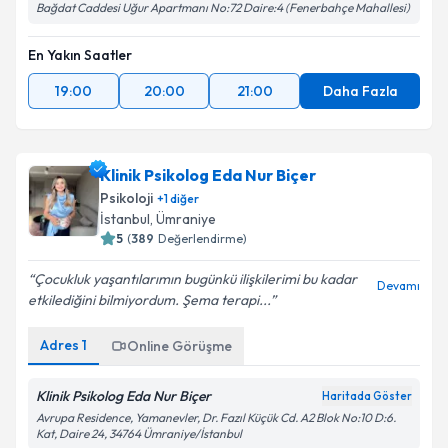
Bağdat Caddesi Uğur Apartmanı No:72 Daire:4 (Fenerbahçe Mahallesi)
En Yakın Saatler
19:00
20:00
21:00
Daha Fazla
Klinik Psikolog Eda Nur Biçer
Psikoloji
+
1
diğer
İstanbul
, Ümraniye
5
(
389
Değerlendirme)
Çocukluk yaşantılarımın bugünkü ilişkilerimi bu kadar
Devamı
etkilediğini bilmiyordum. Şema terapi...
Adres
1
Online Görüşme
Klinik Psikolog Eda Nur Biçer
Haritada Göster
Avrupa Residence, Yamanevler, Dr. Fazıl Küçük Cd. A2 Blok No:10 D:6.
Kat, Daire 24, 34764 Ümraniye/İstanbul