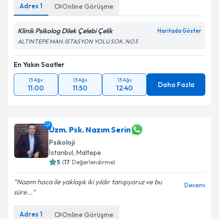
Adres
1
Online Görüşme
Klinik Psikolog Dilek Çelebi Çelik
Haritada Göster
ALTINTEPE MAH. İSTASYON YOLU SOK. NO3
En Yakın Saatler
13 Ağu
13 Ağu
13 Ağu
Daha Fazla
11:00
11:50
12:40
Uzm. Psk. Nazım Serin
Psikoloji
İstanbul
, Maltepe
5
(
17
Değerlendirme)
Nazım hoca ile yaklaşık iki yıldır tanışıyoruz ve bu
Devamı
süre...
Adres
1
Online Görüşme