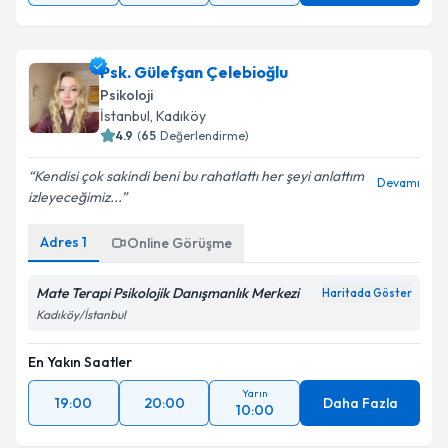
Psk. Gülefşan Çelebioğlu
Psikoloji
İstanbul
, Kadıköy
4.9
(
65
Değerlendirme)
Kendisi çok sakindi beni bu rahatlattı her şeyi anlattım
Devamı
izleyeceğimiz...
Adres
1
Online Görüşme
Mate Terapi Psikolojik Danışmanlık Merkezi
Haritada Göster
Kadıköy/İstanbul
En Yakın Saatler
Yarın
19:00
20:00
Daha Fazla
10:00