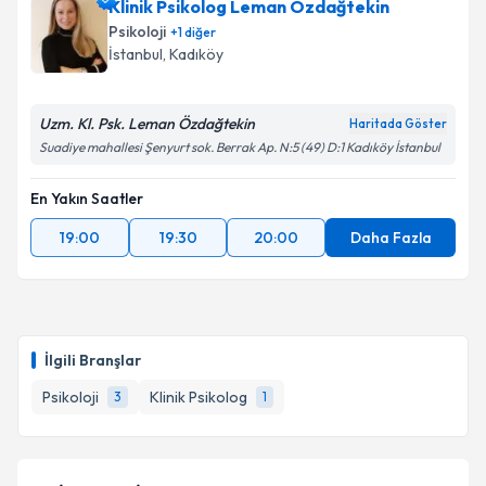
Klinik Psikolog Leman Özdağtekin
Psikoloji
+
1
diğer
İstanbul
, Kadıköy
Uzm. Kl. Psk. Leman Özdağtekin
Haritada Göster
Suadiye mahallesi Şenyurt sok. Berrak Ap. N:5 (49) D:1 Kadıköy İstanbul
En Yakın Saatler
19:00
19:30
20:00
Daha Fazla
İlgili Branşlar
Psikoloji
Klinik Psikolog
3
1