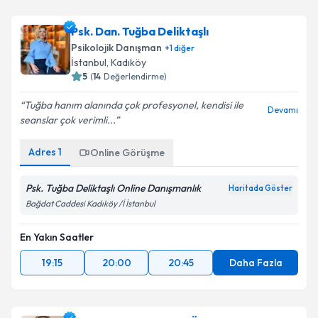
Psk. Dan. Tuğba Deliktaşlı
Psikolojik Danışman
+
1
diğer
İstanbul
, Kadıköy
5
(
14
Değerlendirme)
Tuğba hanım alanında çok profesyonel, kendisi ile
Devamı
seanslar çok verimli...
Adres
1
Online Görüşme
Psk. Tuğba Deliktaşlı Online Danışmanlık
Haritada Göster
Bağdat Caddesi Kadıköy /İ İstanbul
En Yakın Saatler
19:15
20:00
20:45
Daha Fazla