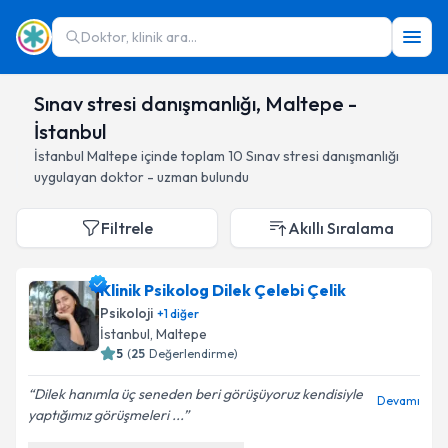
Doktor, klinik ara...
Sınav stresi danışmanlığı, Maltepe -
İstanbul
İstanbul
Maltepe
içinde toplam
10
Sınav stresi danışmanlığı
uygulayan doktor - uzman bulundu
Filtrele
Akıllı Sıralama
Klinik Psikolog Dilek Çelebi Çelik
Psikoloji
+
1
diğer
İstanbul
, Maltepe
5
(
25
Değerlendirme)
Dilek hanımla üç seneden beri görüşüyoruz kendisiyle
Devamı
yaptığımız görüşmeleri ...