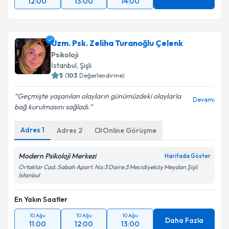
12:00
13:00
14:00
Uzm. Psk. Zeliha Turanoğlu Çelenk
Psikoloji
İstanbul
, Şişli
5
(
103
Değerlendirme)
Geçmişte yaşanılan olayların günümüzdeki olaylarla
Devamı
bağ kurulmasını sağladı.
Adres
1
Adres
2
Online Görüşme
Modern Psikoloji Merkezi
Haritada Göster
Ortaklar Cad. Sabah Apart. No:3 Daire:3 Mecidiyeköy Meydan Şişli
İstanbul
En Yakın Saatler
10 Ağu
10 Ağu
10 Ağu
Daha Fazla
11:00
12:00
13:00