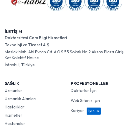
İLETİŞİM
Doktorsitesi Com Bilgi Hizmetleri
Teknoloji ve Ticaret A.Ş.
Maslak Mah. Ahi Evran Cd. A.O.S 55 Sokak No:2 Aksoy Plaza Giriş
Kat Kolektif House
İstanbul, Türkiye
SAĞLIK
PROFESYONELLER
Uzmanlar
Doktorlar İçin
Uzmanlık Alanları
Web Siteniz İçin
Hastalıklar
Kariyer
İşe Alım
Hizmetler
Hastaneler