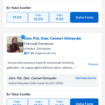
En Yakın Saatler
9 Ağu
9 Ağu
19:00
Daha Fazla
10:00
11:00
Uzm. Psk. Dan. Cennet Günaydın
Psikolojik Danışman
İstanbul
, Ümraniye
5
(
24
Değerlendirme)
üniversite sınavına hazırlık sürecinde tutulmuş
Devamı
gibiydim. ne yapacağımı bilmiyordum, aileme...
Uzm. Psk. Dan. Cennet Günaydın
Haritada Göster
İstiklal Mahallesi Zafer Sokak No:3 D:1 34762
En Yakın Saatler
9 Ağu
9 Ağu
9 Ağu
Daha Fazla