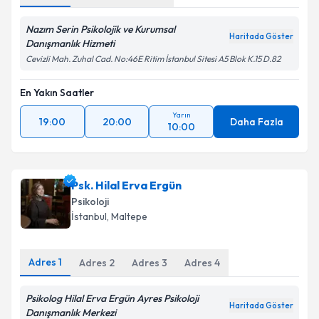
Nazım Serin Psikolojik ve Kurumsal
Haritada Göster
Danışmanlık Hizmeti
Cevizli Mah. Zuhal Cad. No:46E Ritim İstanbul Sitesi A5 Blok K.15 D.82
En Yakın Saatler
Yarın
19:00
20:00
Daha Fazla
10:00
Psk. Hilal Erva Ergün
Psikoloji
İstanbul
, Maltepe
Adres
1
Adres
2
Adres
3
Adres
4
Psikolog Hilal Erva Ergün Ayres Psikoloji
Haritada Göster
Danışmanlık Merkezi