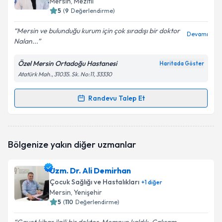
Mersin
, Mezitli
5
(
9
Değerlendirme)
E-posta Adresiniz
Mersin ve bulunduğu kurum için çok sıradışı bir doktor
Devamı
Nalan...
Özel Mersin Ortadoğu Hastanesi
Haritada Göster
Kişisel verilerimin işlenmesine ilişkin
Aydınlatma
Atatürk Mah., 31035. Sk. No:11, 33330
Metni
'ni okudum ve kişisel verilerimin belirtilen
kapsamda işlenmesini kabul ediyorum.
Randevu Talep Et
Randevu Takvimi Talebi
Takvim Talebini Gönder
Uzm. Dr. Nalan Kendiroğlu
için randevu takvimi
Bölgenize yakın diğer uzmanlar
talebi oluşturun. Size bu uzmandan randevu almanız
için bir takvim hazırlandığında e-posta ile
bilgilendireceğiz.
Uzm. Dr. Ali Demirhan
Çocuk Sağlığı ve Hastalıkları
+
1
diğer
E-posta Adresiniz
Mersin
, Yenişehir
5
(
110
Değerlendirme)