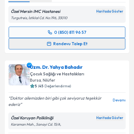
Özel Mersin IMC Hastanesi
Haritada Göster
Turgutreis, İstiklal Cd. No:196, 33010
0 (850) 811 96 57
Randevu Takvimi Talebi
Randevu Talep Et
Dr. Hülya Kazan
için randevu takvimi talebi oluşturun.
Size bu uzmandan randevu almanız için bir takvim
Uzm. Dr. Yahya Bahadır
hazırlandığında e-posta ile bilgilendireceğiz.
Çocuk Sağlığı ve Hastalıkları
E-posta Adresiniz
Bursa
, Nilüfer
5
(
45
Değerlendirme)
Doktor ailemizden biri gibi çok seviyoruz teşekkür
Devamı
ederiz
Kişisel verilerimin işlenmesine ilişkin
Aydınlatma
Metni
'ni okudum ve kişisel verilerimin belirtilen
Özel Koruyan Polikliniği
Haritada Göster
kapsamda işlenmesini kabul ediyorum.
Karaman Mah., Sanayi Cd. 15/A,