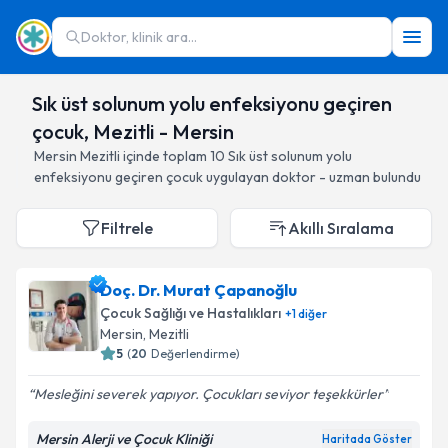
Doktor, klinik ara...
Sık üst solunum yolu enfeksiyonu geçiren
çocuk, Mezitli - Mersin
Mersin
Mezitli
içinde toplam
10
Sık üst solunum yolu
enfeksiyonu geçiren çocuk
uygulayan doktor - uzman bulundu
Filtrele
Akıllı Sıralama
Doç. Dr. Murat Çapanoğlu
Çocuk Sağlığı ve Hastalıkları
+
1
diğer
Mersin
, Mezitli
5
(
20
Değerlendirme)
Mesleğini severek yapıyor. Çocukları seviyor teşekkürler
Mersin Alerji ve Çocuk Kliniği
Haritada Göster