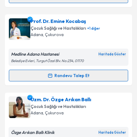
Uzm. Dr. Efsun Sızmaz
için randevu takvimi talebi
oluşturun. Size bu uzmandan randevu almanız için bir
Prof. Dr. Emine Kocabaş
takvim hazırlandığında e-posta ile bilgilendireceğiz.
Çocuk Sağlığı ve Hastalıkları
+
1
diğer
E-posta Adresiniz
Adana
, Çukurova
Medline Adana Hastanesi
Haritada Göster
Belediye Evleri, Turgut Özal Blv. No:234, 01170
Kişisel verilerimin işlenmesine ilişkin
Aydınlatma
Metni
'ni okudum ve kişisel verilerimin belirtilen
Randevu Talep Et
kapsamda işlenmesini kabul ediyorum.
Randevu Takvimi Talebi
Takvim Talebini Gönder
Prof. Dr. Emine Kocabaş
için randevu takvimi talebi
Uzm. Dr. Özge Arıkan Ballı
oluşturun. Size bu uzmandan randevu almanız için bir
Çocuk Sağlığı ve Hastalıkları
takvim hazırlandığında e-posta ile bilgilendireceğiz.
Adana
, Çukurova
E-posta Adresiniz
Özge Arıkan Ballı Klinik
Haritada Göster