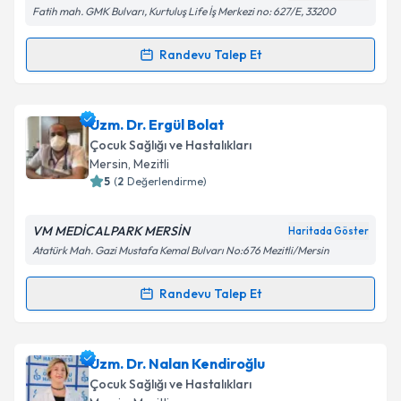
Fatih mah. GMK Bulvarı, Kurtuluş Life İş Merkezi no: 627/E, 33200
Randevu Talep Et
Randevu Takvimi Talebi
Doç. Dr. Murat Çapanoğlu
için randevu takvimi
Uzm. Dr. Ergül Bolat
talebi oluşturun. Size bu uzmandan randevu almanız
Çocuk Sağlığı ve Hastalıkları
için bir takvim hazırlandığında e-posta ile
Mersin
, Mezitli
bilgilendireceğiz.
5
(
2
Değerlendirme)
E-posta Adresiniz
VM MEDİCALPARK MERSİN
Haritada Göster
Atatürk Mah. Gazi Mustafa Kemal Bulvarı No:676 Mezitli/Mersin
Randevu Talep Et
Randevu Takvimi Talebi
Kişisel verilerimin işlenmesine ilişkin
Aydınlatma
Metni
'ni okudum ve kişisel verilerimin belirtilen
kapsamda işlenmesini kabul ediyorum.
Uzm. Dr. Ergül Bolat
için randevu takvimi talebi
Uzm. Dr. Nalan Kendiroğlu
oluşturun. Size bu uzmandan randevu almanız için bir
Çocuk Sağlığı ve Hastalıkları
Takvim Talebini Gönder
takvim hazırlandığında e-posta ile bilgilendireceğiz.