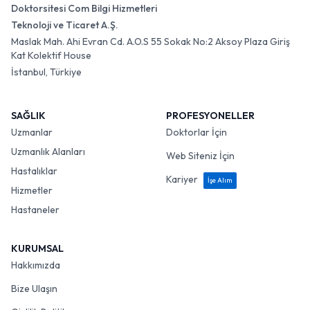
Doktorsitesi Com Bilgi Hizmetleri
Teknoloji ve Ticaret A.Ş.
Maslak Mah. Ahi Evran Cd. A.O.S 55 Sokak No:2 Aksoy Plaza Giriş
Kat Kolektif House
İstanbul, Türkiye
SAĞLIK
PROFESYONELLER
Uzmanlar
Doktorlar İçin
Uzmanlık Alanları
Web Siteniz İçin
Hastalıklar
Kariyer
İşe Alım
Hizmetler
Hastaneler
KURUMSAL
Hakkımızda
Bize Ulaşın