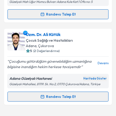
Güzelyalı Mah Uğur Mumcu Bulvarı Adana Kule Kat:1 Ofis no: 5
Kişisel verilerimin işlenmesine ilişkin
Aydınlatma
Randevu Talep Et
Randevu Takvimi Talebi
Metni
'ni okudum ve kişisel verilerimin belirtilen
kapsamda işlenmesini kabul ediyorum.
Uzm. Dr. Özge Arıkan Ballı
için randevu takvimi
Uzm. Dr. Ali Kütük
talebi oluşturun. Size bu uzmandan randevu almanız
Takvim Talebini Gönder
Çocuk Sağlığı ve Hastalıkları
için bir takvim hazırlandığında e-posta ile
Adana
, Çukurova
bilgilendireceğiz.
5
(
2
Değerlendirme)
E-posta Adresiniz
Çocuğumu götürdüğüm güvenebildiğim uzmanlığına
Devamı
bilgisine inandığım hekim herkese tavsiyemdir
Adana Güzelyalı Hastanesi
Haritada Göster
Güzelyalı Mahallesi, 81119. Sk. No:2, 01170 Çukurova/Adana, Türkiye
Kişisel verilerimin işlenmesine ilişkin
Aydınlatma
Metni
'ni okudum ve kişisel verilerimin belirtilen
kapsamda işlenmesini kabul ediyorum.
Randevu Talep Et
Randevu Takvimi Talebi
Takvim Talebini Gönder