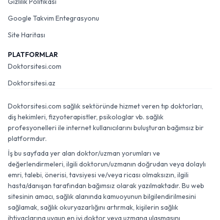
Gizlilik Politikası
Google Takvim Entegrasyonu
Site Haritası
PLATFORMLAR
Doktorsitesi.com
Doktorsitesi.az
Doktorsitesi.com sağlık sektöründe hizmet veren tıp doktorları,
diş hekimleri, fizyoterapistler, psikologlar vb. sağlık
profesyonelleri ile internet kullanıcılarını buluşturan bağımsız bir
platformdur.
İş bu sayfada yer alan doktor/uzman yorumları ve
değerlendirmeleri, ilgili doktorun/uzmanın doğrudan veya dolaylı
emri, talebi, önerisi, tavsiyesi ve/veya ricası olmaksızın, ilgili
hasta/danışan tarafından bağımsız olarak yazılmaktadır. Bu web
sitesinin amacı, sağlık alanında kamuoyunun bilgilendirilmesini
sağlamak, sağlık okuryazarlığını artırmak, kişilerin sağlık
ihtiyaçlarına uygun en iyi doktor veya uzmana ulaşmasını