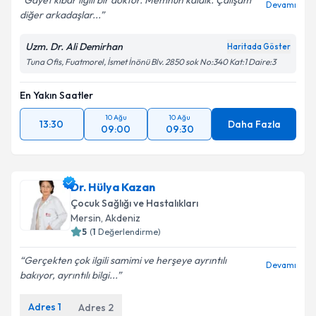
Gayet kibar ilgili bir doktor. Memnun kaldık. Çalışam
Devamı
diğer arkadaşlar...
Kişisel verilerimin işlenmesine ilişkin
Aydınlatma
Metni
'ni okudum ve kişisel verilerimin belirtilen
kapsamda işlenmesini kabul ediyorum.
Uzm. Dr. Ali Demirhan
Haritada Göster
Tuna Ofis, Fuatmorel, İsmet İnönü Blv. 2850 sok No:340 Kat:1 Daire:3
Takvim Talebini Gönder
En Yakın Saatler
10 Ağu
10 Ağu
13:30
Daha Fazla
09:00
09:30
Dr. Hülya Kazan
Çocuk Sağlığı ve Hastalıkları
Mersin
, Akdeniz
5
(
1
Değerlendirme)
Gerçekten çok ilgili samimi ve herşeye ayrıntılı
Devamı
bakıyor, ayrıntılı bilgi...
Adres
1
Adres
2