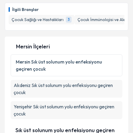
Uzm. Dr. Ali Kütük
için randevu takvimi talebi
oluşturun. Size bu uzmandan randevu almanız için bir
İlgili Branşlar
takvim hazırlandığında e-posta ile bilgilendireceğiz.
Çocuk Sağlığı ve Hastalıkları
Çocuk İmmünolojisi ve Alerjisi
3
E-posta Adresiniz
Mersin İlçeleri
Kişisel verilerimin işlenmesine ilişkin
Aydınlatma
Metni
'ni okudum ve kişisel verilerimin belirtilen
Mersin
Sık üst solunum yolu enfeksiyonu
kapsamda işlenmesini kabul ediyorum.
geçiren çocuk
Takvim Talebini Gönder
Akdeniz
Sık üst solunum yolu enfeksiyonu geçiren
çocuk
Yenişehir
Sık üst solunum yolu enfeksiyonu geçiren
çocuk
Sık üst solunum yolu enfeksiyonu geçiren