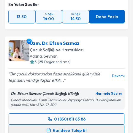
En Yakın Saatler
Takvim Talebini Gönder
10 Ağu
10 Ağu
13:30
Daha Fazla
14:00
14:30
Uzm. Dr. Efsun Sızmaz
Çocuk Sağlığı ve Hastalıkları
Adana
, Seyhan
5
(
25
Değerlendirme)
Bir çocuk doktorundan fazla sıcakkanlı güleryüzle
Devamı
teşhisleri verdiği ilaçlar etkili...
Dr. Efsun Sızmaz Çocuk Sağlığı Kliniği
Haritada Göster
Çınarlı Mahallesi. Fatih Terim Sokak.Ziyapaşa Bulvarı. Bulvar İş Merkezi
(Mado üstü) Kat : 5 No: 17-502
0 (850) 811 83 86
Randevu Takvimi Talebi
Randevu Talep Et