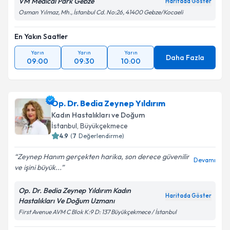
VM Medical Park Gebze
Haritada Göster
Osman Yılmaz, Mh., İstanbul Cd. No:26, 41400 Gebze/Kocaeli
En Yakın Saatler
Yarın
Yarın
Yarın
Daha Fazla
09:00
09:30
10:00
Op. Dr. Bedia Zeynep Yıldırım
Kadın Hastalıkları ve Doğum
İstanbul
,
Büyükçekmece
4.9
(
7
Değerlendirme)
Zeynep Hanım gerçekten harika, son derece güvenilir
Devamı
ve işini büyük...
Op. Dr. Bedia Zeynep Yıldırım Kadın
Haritada Göster
Hastalıkları Ve Doğum Uzmanı
First Avenue AVM C Blok K:9 D: 137 Büyükçekmece / İstanbul