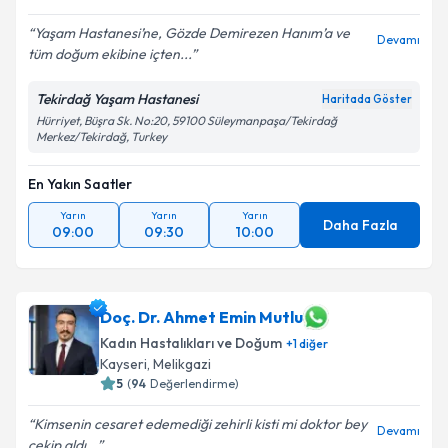
Yaşam Hastanesi’ne, Gözde Demirezen Hanım’a ve
Devamı
tüm doğum ekibine içten...
Tekirdağ Yaşam Hastanesi
Haritada Göster
Hürriyet, Büşra Sk. No:20, 59100 Süleymanpaşa/Tekirdağ
Merkez/Tekirdağ, Turkey
En Yakın Saatler
Yarın
Yarın
Yarın
Daha Fazla
09:00
09:30
10:00
Doç. Dr. Ahmet Emin Mutlu
Kadın Hastalıkları ve Doğum
+
1
diğer
Kayseri
,
Melikgazi
5
(
94
Değerlendirme)
Kimsenin cesaret edemediği zehirli kisti mi doktor bey
Devamı
çekip aldı...