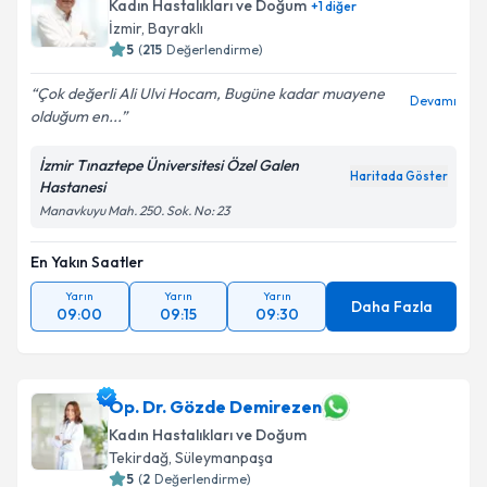
Kadın Hastalıkları ve Doğum
+
1
diğer
İzmir
,
Bayraklı
5
(
215
Değerlendirme)
Çok değerli Ali Ulvi Hocam, Bugüne kadar muayene
Devamı
olduğum en...
İzmir Tınaztepe Üniversitesi Özel Galen
Haritada Göster
Hastanesi
Manavkuyu Mah. 250. Sok. No: 23
En Yakın Saatler
Yarın
Yarın
Yarın
Daha Fazla
09:00
09:15
09:30
Op. Dr. Gözde Demirezen
Kadın Hastalıkları ve Doğum
Tekirdağ
,
Süleymanpaşa
5
(
2
Değerlendirme)