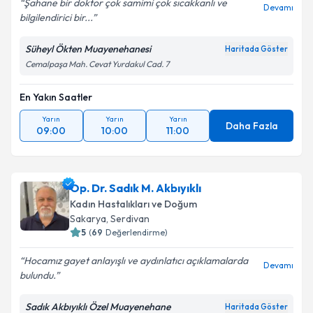
Şahane bir doktor çok samimi çok sıcakkanlı ve
Devamı
bilgilendirici bir...
Süheyl Ökten Muayenehanesi
Haritada Göster
Cemalpaşa Mah. Cevat Yurdakul Cad. 7
En Yakın Saatler
Yarın
Yarın
Yarın
Daha Fazla
09:00
10:00
11:00
Op. Dr. Sadık M. Akbıyıklı
Kadın Hastalıkları ve Doğum
Sakarya
,
Serdivan
5
(
69
Değerlendirme)
Hocamız gayet anlayışlı ve aydınlatıcı açıklamalarda
Devamı
bulundu.
Sadık Akbıyıklı Özel Muayenehane
Haritada Göster