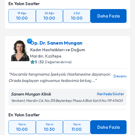
En Yakın Saatler
19 Ağu
26 Ağu
2 Eyl
Daha Fazla
10:00
10:00
10:00
Op. Dr. Sanem Mungan
Kadın Hastalıkları ve Doğum
Mardin
,
Kızıltepe
5
(
32
Değerlendirme)
Hocamla tanışmamız İpekyolu Hastanesine dayanıyor.
Devamı
Orada başlayan vajinusmus tedavimiz birkaç...
Sanem Mungan Klinik
Haritada Göster
Yenikent, Mardin Cd. No:315 Beylerbeyi Plaza A Blok Kat:5 No:119 47400
En Yakın Saatler
Yarın
Yarın
Yarın
Daha Fazla
10:00
10:30
11:00