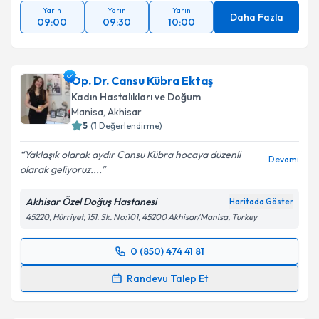
Yarın
Yarın
Yarın
Daha Fazla
09:00
09:30
10:00
Op. Dr. Cansu Kübra Ektaş
Kadın Hastalıkları ve Doğum
Manisa
,
Akhisar
5
(
1
Değerlendirme)
Yaklaşık olarak aydır Cansu Kübra hocaya düzenli
Devamı
olarak geliyoruz....
Akhisar Özel Doğuş Hastanesi
Haritada Göster
45220, Hürriyet, 151. Sk. No:101, 45200 Akhisar/Manisa, Turkey
0 (850) 474 41 81
Randevu Takvimi Talebi
Randevu Talep Et
Op. Dr. Cansu Kübra Ektaş
için randevu takvimi