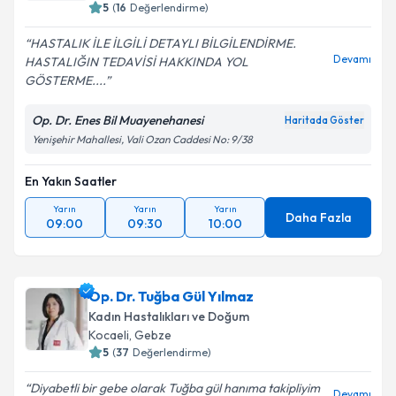
5
(
16
Değerlendirme)
HASTALIK İLE İLGİLİ DETAYLI BİLGİLENDİRME.
Devamı
HASTALIĞIN TEDAVİSİ HAKKINDA YOL
GÖSTERME....
Op. Dr. Enes Bil Muayenehanesi
Haritada Göster
Yenişehir Mahallesi, Vali Ozan Caddesi No: 9/38
En Yakın Saatler
Yarın
Yarın
Yarın
Daha Fazla
09:00
09:30
10:00
Op. Dr. Tuğba Gül Yılmaz
Kadın Hastalıkları ve Doğum
Kocaeli
,
Gebze
5
(
37
Değerlendirme)
Diyabetli bir gebe olarak Tuğba gül hanıma takipliyim
Devamı