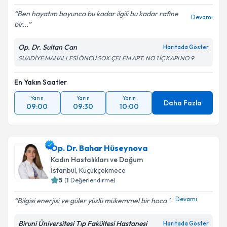
Ben hayatım boyunca bu kadar ilgili bu kadar rafine
Devamı
bir...
Op. Dr. Sultan Can
Haritada Göster
SUADİYE MAHALLESİ ÖNCÜ SOK ÇELEM APT. NO 1 İÇ KAPI NO 9
En Yakın Saatler
Yarın
Yarın
Yarın
Daha Fazla
09:00
09:30
10:00
Op. Dr. Bahar Hüseynova
Kadın Hastalıkları ve Doğum
İstanbul
,
Küçükçekmece
5
(
1
Değerlendirme)
Devamı
Bilgisi enerjisi ve güler yüzlü mükemmel bir hoca ️
Biruni Üniversitesi Tıp Fakültesi Hastanesi
Haritada Göster