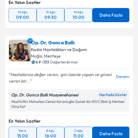
En Yakın Saatler
10 Ağu
10 Ağu
10 Ağu
Daha Fazla
09:00
09:30
10:00
Op. Dr. Gonca Ballı
Kadın Hastalıkları ve Doğum
Muğla
,
Menteşe
4.9
(
133
Değerlendirme)
Hastalarına değer veren, işini özenle yapan ve güven
Devamı
veren bir...
Op. Dr. Gonca Ballı Muayenehanesi
Haritada Göster
Muslihittin Mahallesi Cemal Karamuğla Sokak No:90/C Ballı İş Merkezi
Giriş Kat
En Yakın Saatler
Yarın
8 Ağu
11 Ağu
Daha Fazla
15:00
16:00
11:00