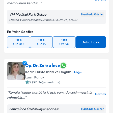
memnunum kendisi...
VM Medical Park Gebze
Haritada Göster
Osman Yılmaz Mahallesi, İstanbul Cd. No:26, 41400
En Yakın Saatler
Yarın
Yarın
Yarın
Daha Fazla
09:00
09:15
09:30
Op. Dr. Zehra İnce
Kadın Hastalıkları ve Doğum
+
1
diğer
İzmir
,
Konak
5
(
37
Değerlendirme)
Kendisi i kadar hoş birisi ki asla yanında çekinmezsiniz
Devamı
rahatlıkla...
Zehra İnce Özel Muayenehanesi
Haritada Göster