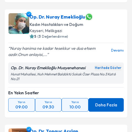
Op. Dr. Nuray Emeklioğlu
Kadın Hastalıkları ve Doğum
Kayseri
,
Melikgazi
5
(
3
Değerlendirme)
Nuray hanima ne kadar tesekkur ve dua etsem
Devamı
azdir.Onun anlayisi,...
Op. Dr. Nuray Emeklioğlu Muayenehanesi
Haritada Göster
Hunat Mahallesi, Nuh Mehmet Baldöktü Sokak Özer Plaza No:3 Kat:6
No:21
En Yakın Saatler
Yarın
Yarın
Yarın
Daha Fazla
09:00
09:30
10:00
Op. Dr. Tonguç Arslan