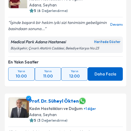
Adana
,
Seyhan
5
(
6
Değerlendirme)
İşinde başarılı bir hekim iyiki sizi tanimisim gebeligimin
Devamı
basindaan sonuna...
Medical Park Adana Hastanesi
Haritada Göster
Büyükşehir, Çınarlı Atatürk Caddesi, Belediye Karşısı No:23
En Yakın Saatler
Yarın
Yarın
Yarın
Daha Fazla
10:00
11:00
12:00
Prof. Dr. Süheyl Ökten
Kadın Hastalıkları ve Doğum
+
1
diğer
Adana
,
Seyhan
5
(
3
Değerlendirme)