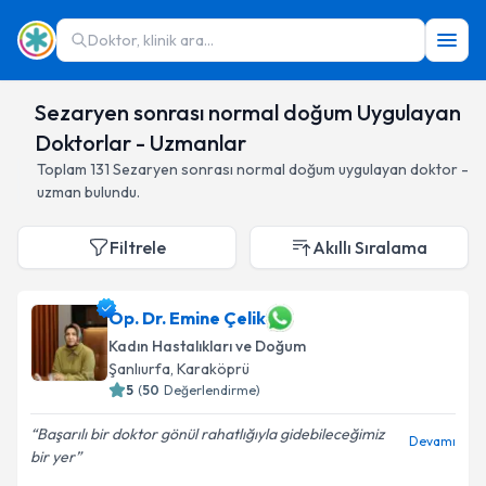
Doktor, klinik ara...
Sezaryen sonrası normal doğum Uygulayan
Doktorlar - Uzmanlar
Toplam
131
Sezaryen sonrası normal doğum
uygulayan doktor -
uzman bulundu.
Filtrele
Akıllı Sıralama
Op. Dr. Emine Çelik
Kadın Hastalıkları ve Doğum
Şanlıurfa
,
Karaköprü
5
(
50
Değerlendirme)
Başarılı bir doktor gönül rahatlığıyla gidebileceğimiz
Devamı
bir yer