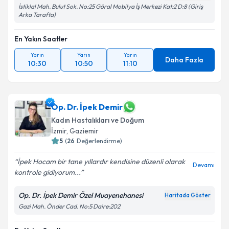
İstiklal Mah. Bulut Sok. No:25 Göral Mobilya İş Merkezi Kat:2 D:8 (Giriş
Arka Tarafta)
En Yakın Saatler
Yarın
Yarın
Yarın
Daha Fazla
10:30
10:50
11:10
Op. Dr. İpek Demir
Kadın Hastalıkları ve Doğum
İzmir
,
Gaziemir
5
(
26
Değerlendirme)
İpek Hocam bir tane yıllardır kendisine düzenli olarak
Devamı
kontrole gidiyorum...
Op. Dr. İpek Demir Özel Muayenehanesi
Haritada Göster
Gazi Mah. Önder Cad. No:5 Daire:202