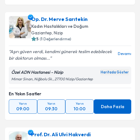
Op. Dr. Merve Sarıtekin
Kadın Hastalıkları ve Doğum
Gaziantep
,
Nizip
5
(
1
Değerlendirme)
Aşırı güven verdi, kendimi günerek teslim edebilecek
Devamı
bir doktorun olması...
Özel ADN Hastanesi - Nizip
Haritada Göster
Mimar Sinan, Niğbolu Sk., 27700 Nizip/Gaziantep
En Yakın Saatler
Yarın
Yarın
Yarın
Daha Fazla
09:00
09:30
10:00
Prof. Dr. Ali Ulvi Hakverdi