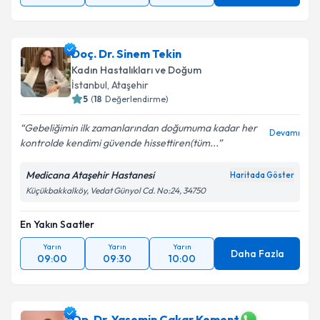
Doç. Dr. Sinem Tekin
Kadın Hastalıkları ve Doğum
İstanbul
,
Ataşehir
5
(
18
Değerlendirme)
Gebeliğimin ilk zamanlarından doğumuma kadar her
Devamı
kontrolde kendimi güvende hissettiren(tüm...
Medicana Ataşehir Hastanesi
Haritada Göster
Küçükbakkalköy, Vedat Günyol Cd. No:24, 34750
En Yakın Saatler
Yarın
Yarın
Yarın
Daha Fazla
09:00
09:30
10:00
Op. Dr. Yasemin Çakar Kement