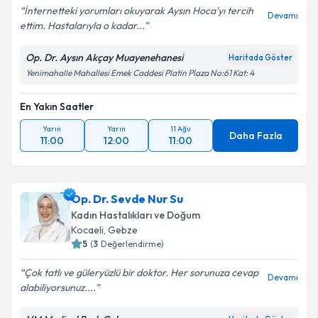
İnternetteki yorumları okuyarak Aysın Hoca'yı tercih
Devamı
ettim. Hastalarıyla o kadar...
Kişisel verilerimin işlenmesine ilişkin
Aydınlatma
Metni
'ni okudum ve kişisel verilerimin belirtilen
Op. Dr. Aysın Akçay Muayenehanesi
Haritada Göster
kapsamda işlenmesini kabul ediyorum.
Yenimahalle Mahallesi Emek Caddesi Platin Plaza No:61 Kat: 4
Takvim Talebini Gönder
En Yakın Saatler
Yarın
Yarın
11 Ağu
Daha Fazla
11:00
12:00
11:00
Op. Dr. Sevde Nur Su
Kadın Hastalıkları ve Doğum
Kocaeli
,
Gebze
5
(
3
Değerlendirme)
Çok tatlı ve güleryüzlü bir doktor. Her sorunuza cevap
Devamı
alabiliyorsunuz....