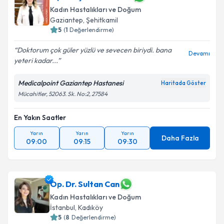
Kadın Hastalıkları ve Doğum
Gaziantep
,
Şehitkamil
5
(
1
Değerlendirme)
Doktorum çok güler yüzlü ve sevecen biriydi. bana
Devamı
yeteri kadar...
Medicalpoint Gaziantep Hastanesi
Haritada Göster
Mücahitler, 52063. Sk. No:2, 27584
En Yakın Saatler
Yarın
Yarın
Yarın
Daha Fazla
09:00
09:15
09:30
Op. Dr. Sultan Can
Kadın Hastalıkları ve Doğum
İstanbul
,
Kadıköy
5
(
8
Değerlendirme)