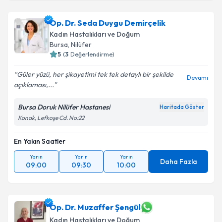
Op. Dr. Seda Duygu Demirçelik
Kadın Hastalıkları ve Doğum
Bursa
,
Nilüfer
5
(
3
Değerlendirme)
Güler yüzü, her şikayetimi tek tek detaylı bir şekilde
Devamı
açıklaması,...
Bursa Doruk Nilüfer Hastanesi
Haritada Göster
Konak, Lefkoşe Cd. No:22
En Yakın Saatler
Yarın
Yarın
Yarın
Daha Fazla
09:00
09:30
10:00
Op. Dr. Muzaffer Şengül
Kadın Hastalıkları ve Doğum