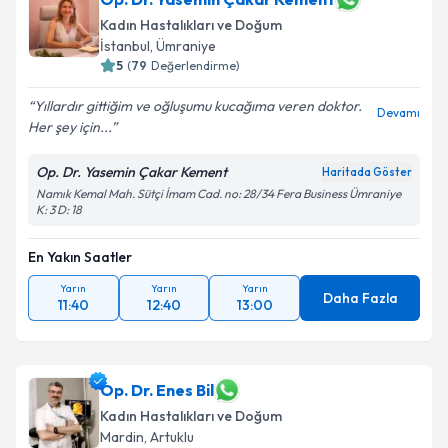
Kadın Hastalıkları ve Doğum
İstanbul
,
Ümraniye
5
(
79
Değerlendirme)
Yıllardır gittiğim ve oğluşumu kucağıma veren doktor.
Devamı
Her şey için...
Op. Dr. Yasemin Çakar Kement
Haritada Göster
Namık Kemal Mah. Sütçi İmam Cad. no: 28/34 Fera Business Ümraniye
K: 3 D: 18
En Yakın Saatler
Yarın
Yarın
Yarın
Daha Fazla
11:40
12:40
13:00
Op. Dr. Enes Bil
Kadın Hastalıkları ve Doğum
Mardin
,
Artuklu