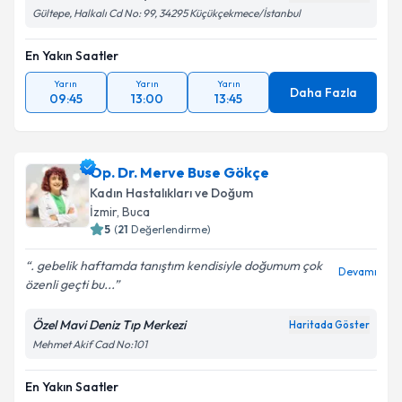
Gültepe, Halkalı Cd No: 99, 34295 Küçükçekmece/İstanbul
En Yakın Saatler
Yarın
Yarın
Yarın
Daha Fazla
09:45
13:00
13:45
Op. Dr. Merve Buse Gökçe
Kadın Hastalıkları ve Doğum
İzmir
,
Buca
5
(
21
Değerlendirme)
. gebelik haftamda tanıştım kendisiyle doğumum çok
Devamı
özenli geçti bu...
Özel Mavi Deniz Tıp Merkezi
Haritada Göster
Mehmet Akif Cad No:101
En Yakın Saatler