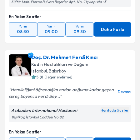
Kültür Mah. Plevne Bulvarı Beşerler Apt . No : 1 İç kapı No : 3
En Yakın Saatler
Yarın
Yarın
Yarın
Daha Fazla
08:30
09:00
09:30
Doç. Dr. Mehmet Ferdi Kıncı
Kadın Hastalıkları ve Doğum
İstanbul
,
Bakırköy
5
(
8
Değerlendirme)
Hamileliğimi öğrendiğim andan doğuma kadar geçen
Devamı
süreç boyunca Ferdi Bey...
Acıbadem International Hastanesi
Haritada Göster
Yeşilköy, İstanbul Caddesi No:82
En Yakın Saatler