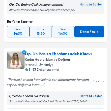
Op. Dr. Emine Çelik Muayenehanesi
Haritada Göster
Atakent, Narlık caddesi No 42 Şanlıurfa Karaköprü
En Yakın Saatler
Yarın
Yarın
Yarın
Daha Fazla
14:30
15:30
16:00
Op. Dr. Parısa Ebrahımzadeh Khıavı
Kadın Hastalıkları ve Doğum
İstanbul
,
Ümraniye
5
(
23
Değerlendirme)
Parissa hanımla hamilelimin son döneminde tanıştım
Devamı
vajinal doğumla kızımı...
Çakmak Erdem Hastanesi
Haritada Göster
Saray Mahallesi Alemdağ Caddesi, Sezer Sk. No:3 D:5, 34768