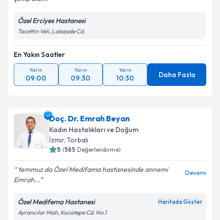
Özel Erciyes Hastanesi
Tacettin Veli, Lalezade Cd.
En Yakın Saatler
Yarın
Yarın
Yarın
Daha Fazla
09:00
09:30
10:30
Doç. Dr. Emrah Beyan
Kadın Hastalıkları ve Doğum
İzmir
,
Torbalı
5
(
585
Değerlendirme)
temmuz da Özel Medifama hastanesinde annemi
Devamı
Emrah...
Özel Medifema Hastanesi
Haritada Göster
Ayrancılar Mah, Kocatepe Cd. No.1