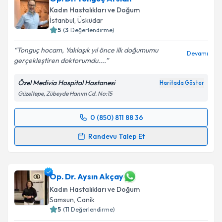
Kadın Hastalıkları ve Doğum
İstanbul
,
Üsküdar
5
(
3
Değerlendirme)
Tonguç hocam, Yaklaşık yıl önce ilk doğumumu
Devamı
gerçekleştiren doktorumdu....
Özel Medivia Hospital Hastanesi
Haritada Göster
Güzeltepe, Zübeyde Hanım Cd. No:15
0 (850) 811 88 36
Randevu Takvimi Talebi
Randevu Talep Et
Op. Dr. Tonguç Arslan
için randevu takvimi talebi
oluşturun. Size bu uzmandan randevu almanız için bir
takvim hazırlandığında e-posta ile bilgilendireceğiz.
Op. Dr. Aysın Akçay
Kadın Hastalıkları ve Doğum
E-posta Adresiniz
Samsun
,
Canik
5
(
11
Değerlendirme)