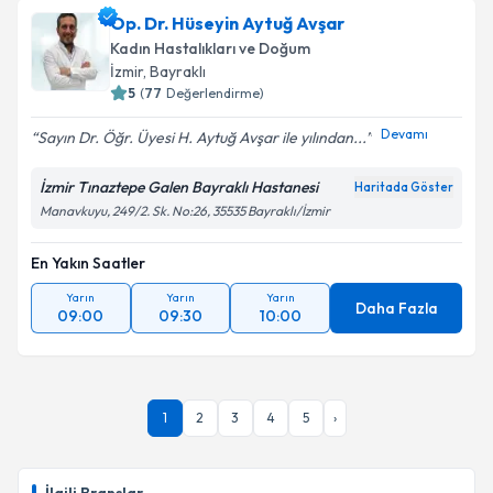
talebi oluşturun. Size bu uzmandan randevu almanız
Op. Dr. Hüseyin Aytuğ Avşar
için bir takvim hazırlandığında e-posta ile
bilgilendireceğiz.
Kadın Hastalıkları ve Doğum
İzmir
,
Bayraklı
E-posta Adresiniz
5
(
77
Değerlendirme)
Devamı
Sayın Dr. Öğr. Üyesi H. Aytuğ Avşar ile yılından...
İzmir Tınaztepe Galen Bayraklı Hastanesi
Haritada Göster
Kişisel verilerimin işlenmesine ilişkin
Aydınlatma
Manavkuyu, 249/2. Sk. No:26, 35535 Bayraklı/İzmir
Metni
'ni okudum ve kişisel verilerimin belirtilen
kapsamda işlenmesini kabul ediyorum.
En Yakın Saatler
Yarın
Yarın
Yarın
Daha Fazla
Takvim Talebini Gönder
09:00
09:30
10:00
1
2
3
4
5
›