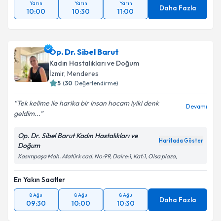
Yarın
Yarın
Yarın
Daha Fazla
10:00
10:30
11:00
Op. Dr. Sibel Barut
Kadın Hastalıkları ve Doğum
İzmir
,
Menderes
5
(
30
Değerlendirme)
Tek kelime ile harika bir insan hocam iyiki denk
Devamı
geldim...
Op. Dr. Sibel Barut Kadın Hastalıkları ve
Haritada Göster
Doğum
Kasımpaşa Mah. Atatürk cad. No:99, Daire:1, Kat:1, Olsa plaza,
En Yakın Saatler
8 Ağu
8 Ağu
8 Ağu
Daha Fazla
09:30
10:00
10:30