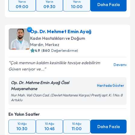
Yarın
Yarın
Yarın
Daha Fazla
09:00
09:30
10:00
Op. Dr. Mehmet Emin Ayağ
Kadın Hastalıkları ve Doğum
Mardin
,
Merkez
4.9
(
860
Değerlendirme)
Çok memnun kaldım kesinlikle tavsiye edebilirim
Devamı
Güven veriyor ve...
Op. Dr. Mehme Emin Ayağ Özel
Haritada Göster
Muayenehane
Nur Mah. Vali Ozan Cad. (Devlet Hastanesi Karşısı) Prestij apt. K: 1 No: 8
Artuklu
En Yakın Saatler
10 Ağu
10 Ağu
10 Ağu
Daha Fazla
10:30
10:45
11:00