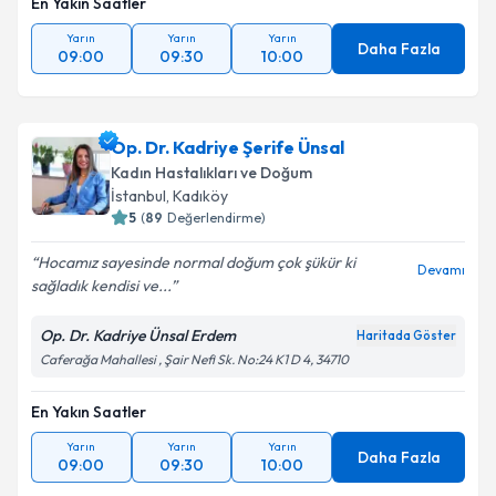
En Yakın Saatler
Yarın
Yarın
Yarın
Daha Fazla
09:00
09:30
10:00
Op. Dr. Kadriye Şerife Ünsal
Kadın Hastalıkları ve Doğum
İstanbul
,
Kadıköy
5
(
89
Değerlendirme)
Hocamız sayesinde normal doğum çok şükür ki
Devamı
sağladık kendisi ve...
Op. Dr. Kadriye Ünsal Erdem
Haritada Göster
Caferağa Mahallesi , Şair Nefi Sk. No:24 K1 D 4, 34710
En Yakın Saatler
Yarın
Yarın
Yarın
Daha Fazla
09:00
09:30
10:00