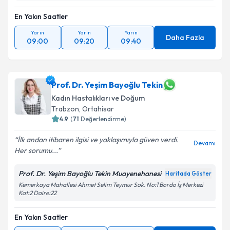
En Yakın Saatler
Yarın
Yarın
Yarın
Daha Fazla
09:00
09:20
09:40
Prof. Dr. Yeşim Bayoğlu Tekin
Kadın Hastalıkları ve Doğum
Trabzon
,
Ortahisar
4.9
(
71
Değerlendirme)
İlk andan itibaren ilgisi ve yaklaşımıyla güven verdi.
Devamı
Her sorumu...
Prof. Dr. Yeşim Bayoğlu Tekin Muayenehanesi
Haritada Göster
Kemerkaya Mahallesi Ahmet Selim Teymur Sok. No:1 Bordo İş Merkezi
Kat:2 Daire:22
En Yakın Saatler