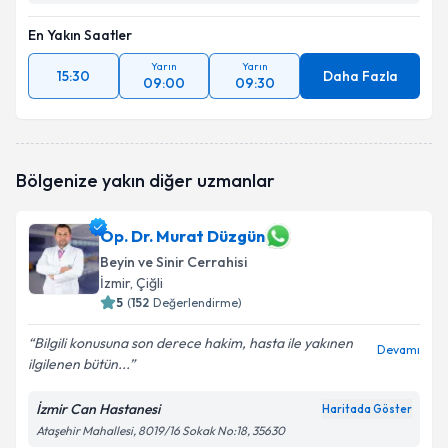
En Yakın Saatler
Yarın
Yarın
15:30
Daha Fazla
09:00
09:30
Bölgenize yakın diğer uzmanlar
Op. Dr. Murat Düzgün
Beyin ve Sinir Cerrahisi
İzmir
, Çiğli
5
(
152
Değerlendirme)
Bilgili konusuna son derece hakim, hasta ile yakınen
Devamı
ilgilenen bütün...
İzmir Can Hastanesi
Haritada Göster
Ataşehir Mahallesi, 8019/16 Sokak No:18, 35630