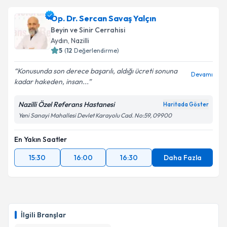
Prof. Dr. Mehmet Şenoğlu
için randevu takvimi
Op. Dr. Sercan Savaş Yalçın
talebi oluşturun. Size bu uzmandan randevu almanız
Beyin ve Sinir Cerrahisi
için bir takvim hazırlandığında e-posta ile
Aydın
, Nazilli
bilgilendireceğiz.
5
(
12
Değerlendirme)
E-posta Adresiniz
Konusunda son derece başarılı, aldığı ücreti sonuna
Devamı
kadar hakeden, insan...
Nazilli Özel Referans Hastanesi
Haritada Göster
Yeni Sanayi Mahallesi Devlet Karayolu Cad. No:59, 09900
Kişisel verilerimin işlenmesine ilişkin
Aydınlatma
Metni
'ni okudum ve kişisel verilerimin belirtilen
kapsamda işlenmesini kabul ediyorum.
En Yakın Saatler
15:30
16:00
16:30
Daha Fazla
Takvim Talebini Gönder
İlgili Branşlar