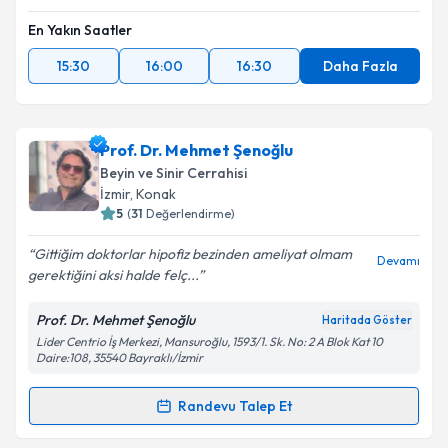
En Yakın Saatler
15:30
16:00
16:30
Daha Fazla
Prof. Dr. Mehmet Şenoğlu
Beyin ve Sinir Cerrahisi
İzmir
, Konak
5
(
31
Değerlendirme)
Gittiğim doktorlar hipofiz bezinden ameliyat olmam
Devamı
gerektiğini aksi halde felç...
Prof. Dr. Mehmet Şenoğlu
Haritada Göster
Lider Centrio İş Merkezi, Mansuroğlu, 1593/1. Sk. No: 2 A Blok Kat 10
Daire:108, 35540 Bayraklı/İzmir
Randevu Talep Et
Randevu Takvimi Talebi