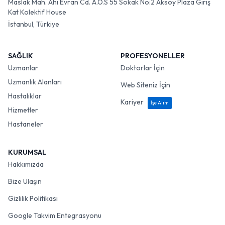
Maslak Mah. Ahi Evran Cd. A.O.S 55 Sokak No:2 Aksoy Plaza Giriş
Kat Kolektif House
İstanbul, Türkiye
SAĞLIK
PROFESYONELLER
Uzmanlar
Doktorlar İçin
Uzmanlık Alanları
Web Siteniz İçin
Hastalıklar
Kariyer
İşe Alım
Hizmetler
Hastaneler
KURUMSAL
Hakkımızda
Bize Ulaşın
Gizlilik Politikası
Google Takvim Entegrasyonu