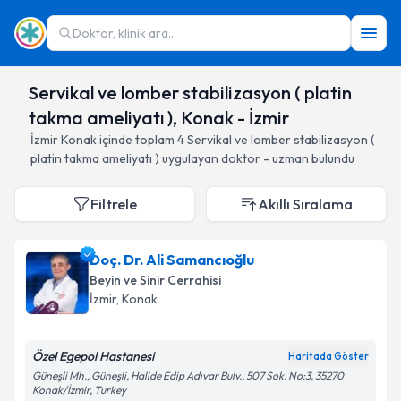
Doktor, klinik ara...
Servikal ve lomber stabilizasyon ( platin
takma ameliyatı ), Konak - İzmir
İzmir
Konak
içinde toplam
4
Servikal ve lomber stabilizasyon (
platin takma ameliyatı )
uygulayan doktor - uzman bulundu
Filtrele
Akıllı Sıralama
Doç. Dr. Ali Samancıoğlu
Beyin ve Sinir Cerrahisi
İzmir
, Konak
Özel Egepol Hastanesi
Haritada Göster
Güneşli Mh., Güneşli, Halide Edip Adıvar Bulv., 507 Sok. No:3, 35270
Konak/İzmir, Turkey