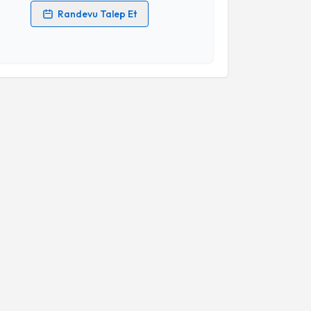
Randevu Talep Et
 verilerimin işlenmesine ilişkin
Aydınlatma Metni
'ni
 ve kişisel verilerimin belirtilen kapsamda
esini kabul ediyorum.
Takvim Talebini Gönder