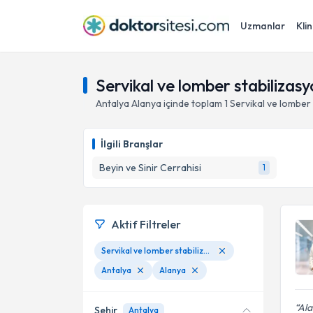
Uzmanlar
Klin
Servikal ve lomber stabilizasy
Antalya
Alanya
içinde toplam
1
Servikal ve lomber 
İlgili Branşlar
Beyin ve Sinir Cerrahisi
1
Aktif Filtreler
Servikal ve lomber stabilizasyon ( platin takma ameliyatı )
Antalya
Alanya
Ala
Şehir
Antalya