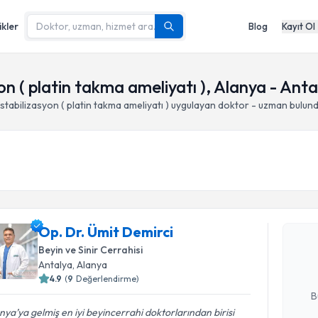
ikler
Blog
Kayıt Ol
on ( platin takma ameliyatı ), Alanya - Anta
stabilizasyon ( platin takma ameliyatı )
uygulayan doktor - uzman bulun
Randevu T
Op. Dr. Ü
Op. Dr. Ümit Demirci
Size bu uzm
hazırlandığ
Beyin ve Sinir Cerrahisi
Antalya
, Alanya
E-posta Ad
4.9
(
9
Değerlendirme)
B
nya’ya gelmiş en iyi beyincerrahi doktorlarından birisi