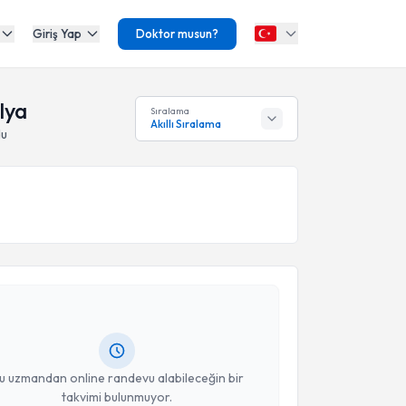
Giriş Yap
Doktor musun?
lya
Sıralama
Akıllı Sıralama
du
akvimi Talebi
mit Demirci
için randevu takvimi talebi oluşturun.
andan randevu almanız için bir takvim
ında e-posta ile bilgilendireceğiz.
resiniz
u uzmandan online randevu alabileceğin bir
takvimi bulunmuyor.