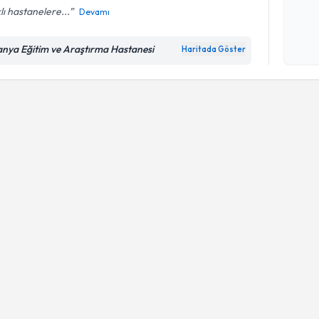
lı hastanelere...
Devamı
Kişisel
okudum
anya Eğitim ve Araştırma Hastanesi
Haritada Göster
işlenm