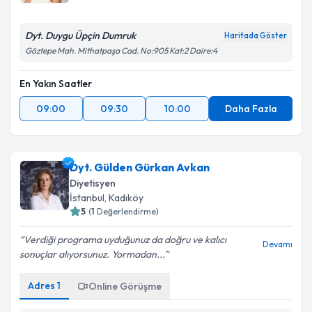
Dyt. Duygu Üpçin Dumruk
Haritada Göster
Göztepe Mah. Mithatpaşa Cad. No:905 Kat:2 Daire:4
En Yakın Saatler
09:00
09:30
10:00
Daha Fazla
Dyt. Gülden Gürkan Avkan
Diyetisyen
İstanbul
, Kadıköy
5
(
1
Değerlendirme)
Verdiği programa uyduğunuz da doğru ve kalıcı
Devamı
sonuçlar alıyorsunuz. Yormadan...
Adres
1
Online Görüşme