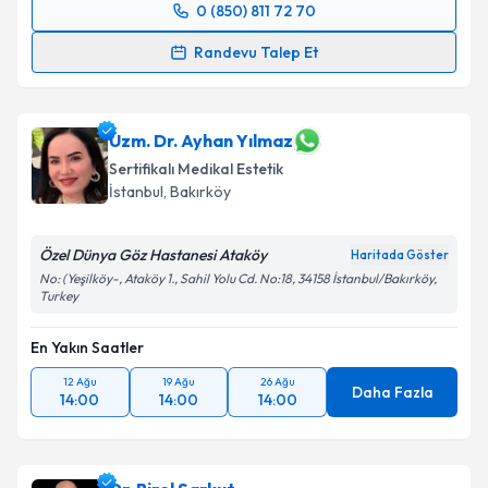
0 (850) 811 72 70
Randevu Takvimi Talebi
Randevu Talep Et
Dr. Mehmet Faruk Yavuz
için randevu takvimi talebi
oluşturun. Size bu uzmandan randevu almanız için bir
takvim hazırlandığında e-posta ile bilgilendireceğiz.
Uzm. Dr. Ayhan Yılmaz
Sertifikalı Medikal Estetik
E-posta Adresiniz
İstanbul
, Bakırköy
Özel Dünya Göz Hastanesi Ataköy
Haritada Göster
No: (Yeşilköy-, Ataköy 1., Sahil Yolu Cd. No:18, 34158 İstanbul/Bakırköy,
Kişisel verilerimin işlenmesine ilişkin
Aydınlatma
Turkey
Metni
'ni okudum ve kişisel verilerimin belirtilen
kapsamda işlenmesini kabul ediyorum.
En Yakın Saatler
12 Ağu
19 Ağu
26 Ağu
Daha Fazla
Takvim Talebini Gönder
14:00
14:00
14:00