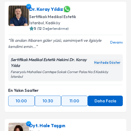
Dr. Koray Yıldız
Sertifikalı Medikal Estetik
İstanbul
, Kadıköy
5
(
12
Değerlendirme)
İlk andan itibaren güler yüzü, samimiyeti ve ilgisiyle
Devamı
kendimi emin...
Sertifikalı Medikal Estetik Hekimi Dr. Koray
Haritada Göster
Yıldız
Feneryolu Mahallesi Camtepe Sokak Corner Palas No:5 Kadıköy
İstanbul
En Yakın Saatler
10:00
10:30
11:00
Daha Fazla
Dyt. Hale Taşgın