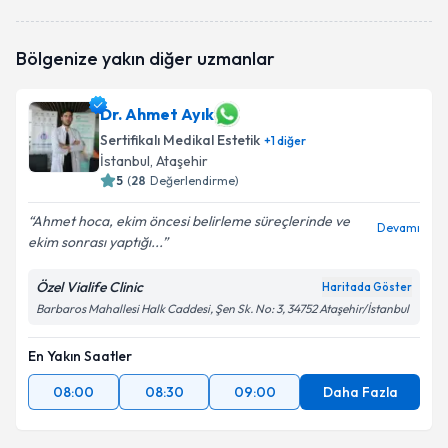
Dr. Mustafa Kemal Ataönder
için randevu takvimi
Bölgenize yakın diğer uzmanlar
talebi oluşturun. Size bu uzmandan randevu almanız
için bir takvim hazırlandığında e-posta ile
bilgilendireceğiz.
Dr. Ahmet Ayık
Sertifikalı Medikal Estetik
E-posta Adresiniz
+
1
diğer
İstanbul
, Ataşehir
5
(
28
Değerlendirme)
Ahmet hoca, ekim öncesi belirleme süreçlerinde ve
Devamı
Kişisel verilerimin işlenmesine ilişkin
Aydınlatma
ekim sonrası yaptığı...
Metni
'ni okudum ve kişisel verilerimin belirtilen
kapsamda işlenmesini kabul ediyorum.
Özel Vialife Clinic
Haritada Göster
Barbaros Mahallesi Halk Caddesi, Şen Sk. No: 3, 34752 Ataşehir/İstanbul
Takvim Talebini Gönder
En Yakın Saatler
08:00
08:30
09:00
Daha Fazla