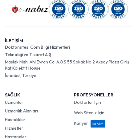
İLETİŞİM
Doktorsitesi Com Bilgi Hizmetleri
Teknoloji ve Ticaret A.Ş.
Maslak Mah. Ahi Evran Cd. A.O.S 55 Sokak No:2 Aksoy Plaza Giriş
Kat Kolektif House
İstanbul, Türkiye
SAĞLIK
PROFESYONELLER
Uzmanlar
Doktorlar İçin
Uzmanlık Alanları
Web Siteniz İçin
Hastalıklar
Kariyer
İşe Alım
Hizmetler
Hastaneler