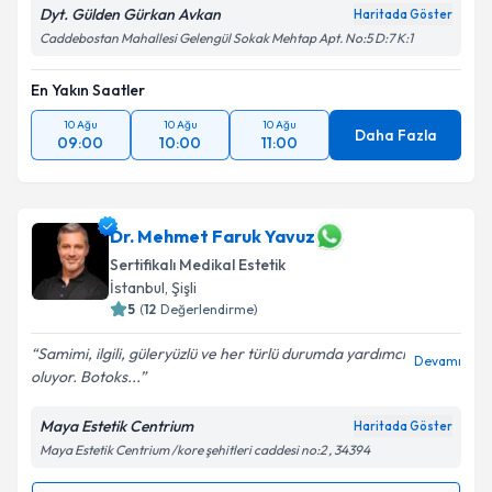
Dyt. Gülden Gürkan Avkan
Haritada Göster
Caddebostan Mahallesi Gelengül Sokak Mehtap Apt. No:5 D:7 K:1
En Yakın Saatler
10 Ağu
10 Ağu
10 Ağu
Daha Fazla
09:00
10:00
11:00
Dr. Mehmet Faruk Yavuz
Sertifikalı Medikal Estetik
İstanbul
, Şişli
5
(
12
Değerlendirme)
Samimi, ilgili, güleryüzlü ve her türlü durumda yardımcı
Devamı
oluyor. Botoks...
Maya Estetik Centrium
Haritada Göster
Maya Estetik Centrium /kore şehitleri caddesi no:2 , 34394