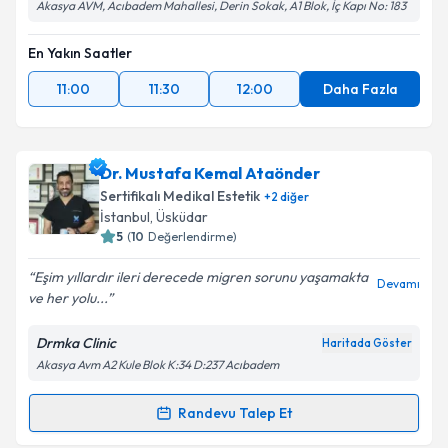
Akasya AVM, Acıbadem Mahallesi, Derin Sokak, A1 Blok, İç Kapı No: 183
En Yakın Saatler
11:00
11:30
12:00
Daha Fazla
Dr. Mustafa Kemal Ataönder
Sertifikalı Medikal Estetik
+
2
diğer
İstanbul
, Üsküdar
5
(
10
Değerlendirme)
Eşim yıllardır ileri derecede migren sorunu yaşamakta
Devamı
ve her yolu...
Drmka Clinic
Haritada Göster
Akasya Avm A2 Kule Blok K:34 D:237 Acıbadem
Randevu Talep Et
Randevu Takvimi Talebi