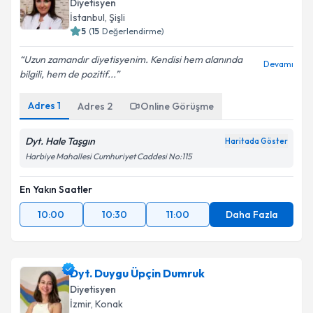
Diyetisyen
İstanbul
, Şişli
5
(
15
Değerlendirme)
Uzun zamandır diyetisyenim. Kendisi hem alanında
Devamı
bilgili, hem de pozitif...
Adres
1
Adres
2
Online Görüşme
Dyt. Hale Taşgın
Haritada Göster
Harbiye Mahallesi Cumhuriyet Caddesi No:115
En Yakın Saatler
10:00
10:30
11:00
Daha Fazla
Dyt. Duygu Üpçin Dumruk
Diyetisyen
İzmir
, Konak