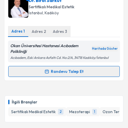
Dr. Birol Sarkut
Sertifikalı Medikal Estetik
İstanbul
, Kadıköy
Adres
1
Adres
2
Adres
3
Okan Üniversitesi Hastanesi Acıbadem
Haritada Göster
Polikliniği
Acıbadem, Eski Ankara Asfaltı Cd. No:2/A, 34718 Kadıköy/İstanbul
Randevu Talep Et
Randevu Takvimi Talebi
Dr. Birol Sarkut
için randevu takvimi talebi oluşturun.
Size bu uzmandan randevu almanız için bir takvim
İlgili Branşlar
hazırlandığında e-posta ile bilgilendireceğiz.
Sertifikalı Medikal Estetik
Mezoterapi
Ozon Terapisi
2
1
E-posta Adresiniz