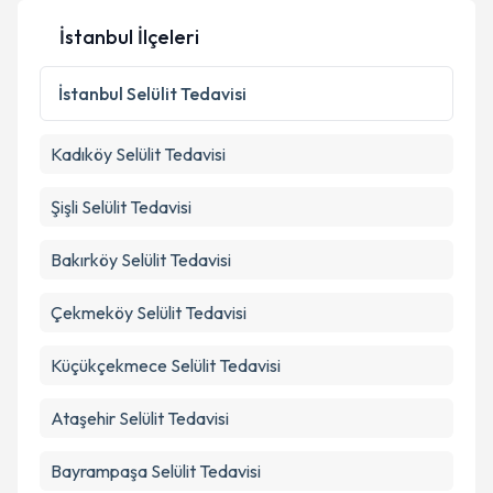
İstanbul İlçeleri
Kişisel verilerimin işlenmesine ilişkin
Aydınlatma
Metni
'ni okudum ve kişisel verilerimin belirtilen
İstanbul
Selülit Tedavisi
kapsamda işlenmesini kabul ediyorum.
Kadıköy
Selülit Tedavisi
Takvim Talebini Gönder
Şişli
Selülit Tedavisi
Bakırköy
Selülit Tedavisi
Çekmeköy
Selülit Tedavisi
Küçükçekmece
Selülit Tedavisi
Ataşehir
Selülit Tedavisi
Bayrampaşa
Selülit Tedavisi