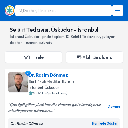
Doktor, klinik ara...
Selülit Tedavisi, Üsküdar - İstanbul
İstanbul
Üsküdar
içinde toplam
10
Selülit Tedavisi
uygulayan
doktor - uzman bulundu
Filtrele
Akıllı Sıralama
Dr. Rasim Dönmez
Sertifikalı Medikal Estetik
İstanbul
, Üsküdar
5
(
17
Değerlendirme)
Çok ilgili güler yüzlü kendi evimizde gibi hissediyoruz
Devamı
misafirperver tutamları...
Dr. Rasim Dönmez
Haritada Göster