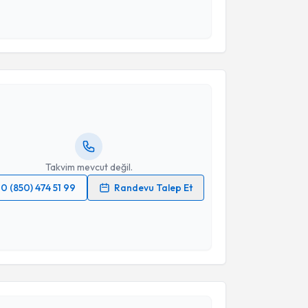
 ve kişisel verilerimin belirtilen kapsamda
esini kabul ediyorum.
akvimi Talebi
Takvim Talebini Gönder
Serkan Topçu
için randevu takvimi talebi oluşturun.
andan randevu almanız için bir takvim
ında e-posta ile bilgilendireceğiz.
resiniz
Takvim mevcut değil.
0 (850) 474 51 99
Randevu Talep Et
 verilerimin işlenmesine ilişkin
Aydınlatma Metni
'ni
 ve kişisel verilerimin belirtilen kapsamda
akvimi Talebi
esini kabul ediyorum.
Murat Hakan Demirci
için randevu takvimi talebi
Takvim Talebini Gönder
Size bu uzmandan randevu almanız için bir takvim
ında e-posta ile bilgilendireceğiz.