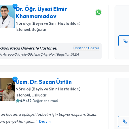
talebi oluş
Dr. Öğr. Üyesi Elmir
takvim hazı
Khanmamadov
E-posta Ad
Nöroloji (Beyin ve Sinir Hastalıkları)
İstanbul
,
Bağcılar
dipol Mega Üniversite Hastanesi
Haritada Göster
Kişisel
 Avrupa Otoyolu Göztepe Çıkışı No: 1 Bagcilar 34214
okudum
Randevu T
işlenm
Uzm. Dr. 
Uzm. Dr. Suzan Üstün
Size bu uzm
Nöroloji (Beyin ve Sinir Hastalıkları)
hazırlandığ
İstanbul
,
Üsküdar
4.9
(
32
Değerlendirme)
E-posta Ad
an hocam'a epilepsi tedavim için başvurmuştum. Suzan
m gerçekten işini...
Devamı