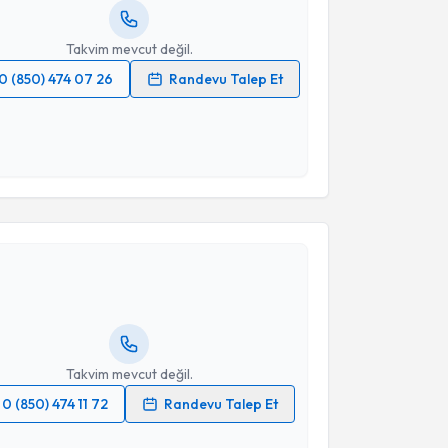
resiniz
Takvim mevcut değil.
0 (850) 474 07 26
Randevu Talep Et
 verilerimin işlenmesine ilişkin
Aydınlatma Metni
'ni
 ve kişisel verilerimin belirtilen kapsamda
esini kabul ediyorum.
akvimi Talebi
Takvim Talebini Gönder
Dursun Kırbaş
için randevu takvimi talebi oluşturun.
andan randevu almanız için bir takvim
ında e-posta ile bilgilendireceğiz.
resiniz
Takvim mevcut değil.
0 (850) 474 11 72
Randevu Talep Et
 verilerimin işlenmesine ilişkin
Aydınlatma Metni
'ni