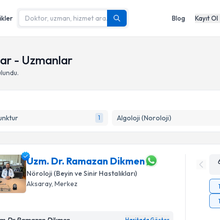
ikler
Blog
Kayıt Ol
ar - Uzmanlar
lundu.
unktur
Algoloji (Noroloji)
1
Uzm. Dr. Ramazan Dikmen
Nöroloji (Beyin ve Sinir Hastalıkları)
Aksaray
,
Merkez