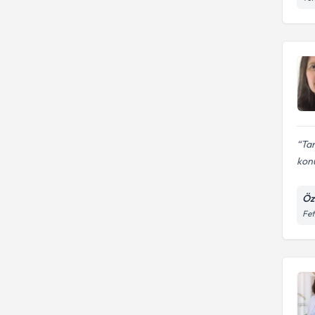
Tan
kon
Öz
Fet