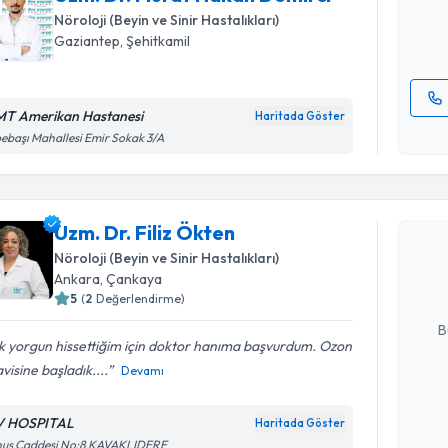
Nöroloji (Beyin ve Sinir Hastalıkları)
E-posta Ad
Gaziantep
,
Şehitkamil
T Amerikan Hastanesi
Haritada Göster
Kişisel
ebaşı Mahallesi Emir Sokak 3/A
okudum
Randevu T
işlenm
Uzm. Dr. F
Uzm. Dr. Filiz Ökten
bu uzmandan
Nöroloji (Beyin ve Sinir Hastalıkları)
posta ile bi
Ankara
,
Çankaya
5
(
2
Değerlendirme)
E-posta Ad
B
k yorgun hissettiğim için doktor hanıma başvurdum. Ozon
visine başladık....
Devamı
Kişisel
okudum
V HOSPITAL
Haritada Göster
işlenm
nus Caddesi No:8 KAVAKLIDERE