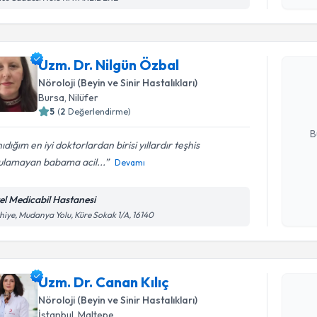
Randevu T
Uzm. Dr. 
Uzm. Dr. Nilgün Özbal
Size bu uzm
Nöroloji (Beyin ve Sinir Hastalıkları)
hazırlandığ
Bursa
,
Nilüfer
5
(
2
Değerlendirme)
E-posta Ad
B
ıdığım en iyi doktorlardan birisi yıllardır teşhis
ulamayan babama acil...
Devamı
Kişisel
okudum
el Medicabil Hastanesi
işlenm
hiye, Mudanya Yolu, Küre Sokak 1/A, 16140
Randevu T
Uzm. Dr. C
Uzm. Dr. Canan Kılıç
bu uzmandan
Nöroloji (Beyin ve Sinir Hastalıkları)
posta ile bi
İstanbul
,
Maltepe