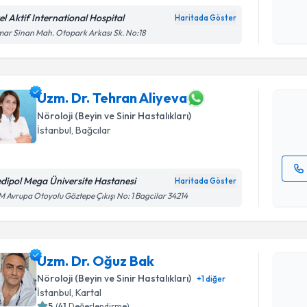
Kişisel
okudum
el Aktif International Hospital
Haritada Göster
Randevu T
işlenm
ar Sinan Mah. Otopark Arkası Sk. No:18
Uzm. Dr. 
Size bu uzm
hazırlandığ
Uzm. Dr. Tehran Aliyeva
Nöroloji (Beyin ve Sinir Hastalıkları)
E-posta Ad
İstanbul
,
Bağcılar
dipol Mega Üniversite Hastanesi
Haritada Göster
Kişisel
 Avrupa Otoyolu Göztepe Çıkışı No: 1 Bagcilar 34214
okudum
Randevu T
işlenm
Uzm. Dr. Oğuz Bak
Uzm. Dr. 
bu uzmandan
Nöroloji (Beyin ve Sinir Hastalıkları)
+
1
diğer
posta ile bi
İstanbul
,
Kartal
5
(
41
Değerlendirme)