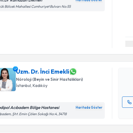
m.Dr Ramazan Dikmen
Haritada Göster
ük Bölcek Mahallesi Cumhuriyet Bulvarı No:55
Randevu T
Uzm. Dr. İ
bu uzmandan
posta ile bi
Uzm. Dr. İnci Emekli
Nöroloji (Beyin ve Sinir Hastalıkları)
E-posta Ad
İstanbul
,
Kadıköy
dipol Acıbadem Bölge Hastanesi
Haritada Göster
Randevu T
Kişisel
badem, Şht. Emin Çölen Sokağı No:4, 34718
okudum
işlenm
Dr. Öğr. 