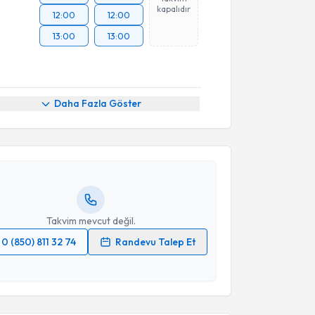
kapalıdır
12:00
12:00
13:00
13:00
akvimi Talebi
Daha Fazla Göster
nci Emekli
için randevu takvimi talebi oluşturun. Size
 randevu almanız için bir takvim hazırlandığında e-
lgilendireceğiz.
resiniz
Takvim mevcut değil.
0 (850) 811 32 74
Randevu Talep Et
akvimi Talebi
 verilerimin işlenmesine ilişkin
Aydınlatma Metni
'ni
 ve kişisel verilerimin belirtilen kapsamda
esini kabul ediyorum.
Üyesi Elmir Khanmamadov
için randevu takvimi