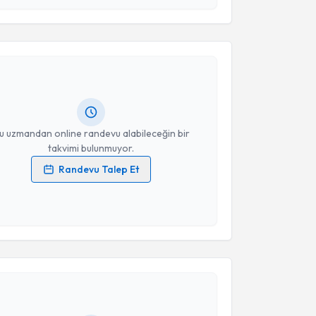
akvimi Talebi
Takvim Talebini Gönder
Nilgün Özbal
için randevu takvimi talebi oluşturun.
andan randevu almanız için bir takvim
ında e-posta ile bilgilendireceğiz.
resiniz
u uzmandan online randevu alabileceğin bir
takvimi bulunmuyor.
Randevu Talep Et
 verilerimin işlenmesine ilişkin
Aydınlatma Metni
'ni
 ve kişisel verilerimin belirtilen kapsamda
esini kabul ediyorum.
akvimi Talebi
Takvim Talebini Gönder
anan Kılıç
için randevu takvimi talebi oluşturun. Size
 randevu almanız için bir takvim hazırlandığında e-
lgilendireceğiz.