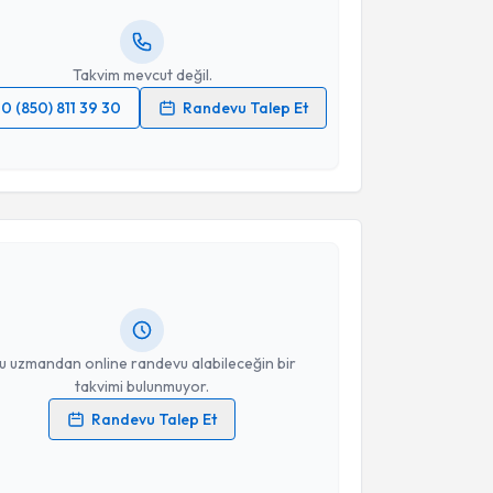
resiniz
Takvim mevcut değil.
0 (850) 811 39 30
Randevu Talep Et
 verilerimin işlenmesine ilişkin
Aydınlatma Metni
'ni
 ve kişisel verilerimin belirtilen kapsamda
akvimi Talebi
esini kabul ediyorum.
iliz Ökten
için randevu takvimi talebi oluşturun. Size
Takvim Talebini Gönder
 randevu almanız için bir takvim hazırlandığında e-
lgilendireceğiz.
resiniz
u uzmandan online randevu alabileceğin bir
takvimi bulunmuyor.
Randevu Talep Et
 verilerimin işlenmesine ilişkin
Aydınlatma Metni
'ni
 ve kişisel verilerimin belirtilen kapsamda
esini kabul ediyorum.