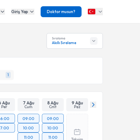
Giriş Yap
Doktor musun?
Sıralama
Akıllı Sıralama
1
6 Ağu
7 Ağu
8 Ağu
9 Ağu
Per
Cum
Cmt
Paz
16:00
09:00
09:00
17:00
10:00
10:00
11:00
11:00
Takvim