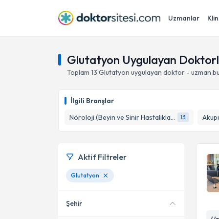
Uzmanlar
Klin
Glutatyon Uygulayan Doktorl
Toplam
13
Glutatyon
uygulayan doktor - uzman bu
İlgili Branşlar
Nöroloji (Beyin ve Sinir Hastalıkları)
Akup
13
Aktif Filtreler
Glutatyon
Şehir