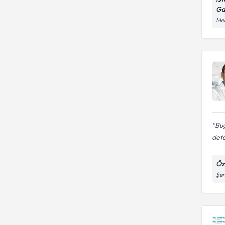
Ga
Mer
Bug
deta
Öz
Şen