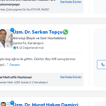
okudum
Haritada Göster
ziosmanpaşa
işlenm
kez, Çukurçeşme Cd. No:57 D:59, 34250
Randevu T
Uzm. Dr. 
Uzm. Dr. Serkan Topçu
Size bu uzm
Nöroloji (Beyin ve Sinir Hastalıkları)
hazırlandığ
Şanlıurfa
,
Karaköprü
5
(
2
Değerlendirme)
E-posta Ad
ün baş ağrısı ile gittim. Doktor Bey MR sonuçlarıma
ylı...
Devamı
Kişisel
okudum
el Metrolife Hastanesi
Haritada Göster
Randevu T
işlenm
evler Mah. 6129. Sokak 2-C Karaköprü
Uzm. Dr. 
oluşturun. 
Uzm. Dr. Murat Hakan Demirci
hazırlandığ