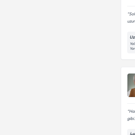
Sol
uzun
Uz
Yal
Yan
Har
gibi.
İs