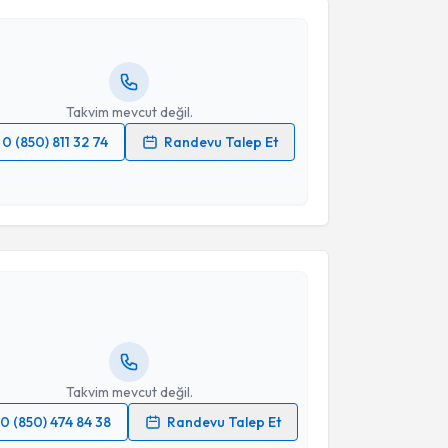
turun. Size bu uzmandan randevu almanız için bir
Takvim Talebini Gönder
rlandığında e-posta ile bilgilendireceğiz.
resiniz
Takvim mevcut değil.
0 (850) 811 32 74
Randevu Talep Et
 verilerimin işlenmesine ilişkin
Aydınlatma Metni
'ni
 ve kişisel verilerimin belirtilen kapsamda
akvimi Talebi
esini kabul ediyorum.
Suzan Üstün
Takvim Talebini Gönder
için randevu takvimi talebi oluşturun.
andan randevu almanız için bir takvim
ında e-posta ile bilgilendireceğiz.
resiniz
Takvim mevcut değil.
0 (850) 474 84 38
Randevu Talep Et