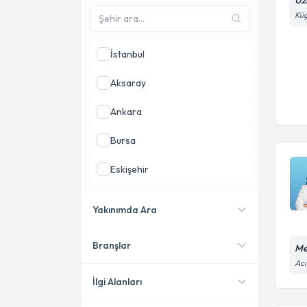
Uz
Küç
İstanbul
Aksaray
Ankara
Bursa
Eskişehir
Gaziantep
Yakınımda Ara
Şanlıurfa
Branşlar
Me
Konumuma yakın uzmanları
göster
Acı
İlgi Alanları