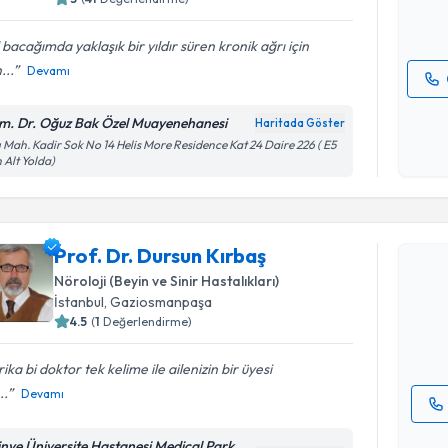
E-posta Ad
 bacağımda yaklaşık bir yıldır süren kronik ağrı için
...
Devamı
Kişisel
m. Dr. Oğuz Bak Özel Muayenehanesi
Haritada Göster
okudum
ı Mah. Kadir Sok No 14 Helis More Residence Kat 24 Daire 226 ( E5
işlenm
 Alt Yolda)
Randevu T
Prof. Dr. Dursun Kırbaş
Prof. Dr. 
Size bu uzm
Nöroloji (Beyin ve Sinir Hastalıkları)
hazırlandığ
İstanbul
,
Gaziosmanpaşa
4.5
(
1
Değerlendirme)
E-posta Ad
ika bi doktor tek kelime ile ailenizin bir üyesi
..
Devamı
Kişisel
tinye Üniversite Hastanesi Medical Park