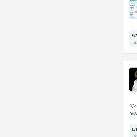
MM
Tep
Ço
teda
LI
Tu