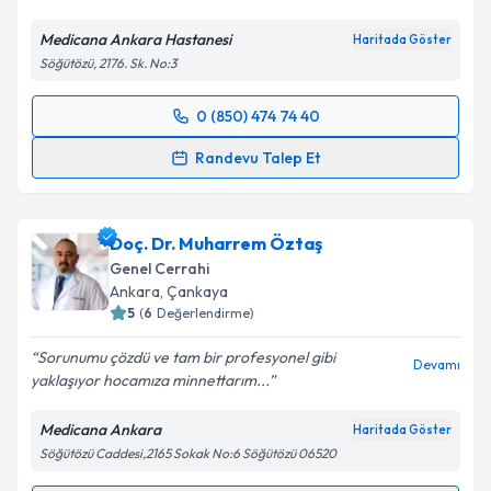
Medicana Ankara Hastanesi
Haritada Göster
Söğütözü, 2176. Sk. No:3
0 (850) 474 74 40
Randevu Takvimi Talebi
Randevu Talep Et
Doç. Dr. Ahmet Cihangir Emral
için randevu takvimi
talebi oluşturun. Size bu uzmandan randevu almanız
Doç. Dr. Muharrem Öztaş
için bir takvim hazırlandığında e-posta ile
bilgilendireceğiz.
Genel Cerrahi
Ankara
, Çankaya
E-posta Adresiniz
5
(
6
Değerlendirme)
Sorunumu çözdü ve tam bir profesyonel gibi
Devamı
yaklaşıyor hocamıza minnettarım...
Kişisel verilerimin işlenmesine ilişkin
Aydınlatma
Medicana Ankara
Haritada Göster
Metni
'ni okudum ve kişisel verilerimin belirtilen
Söğütözü Caddesi,2165 Sokak No:6 Söğütözü 06520
kapsamda işlenmesini kabul ediyorum.