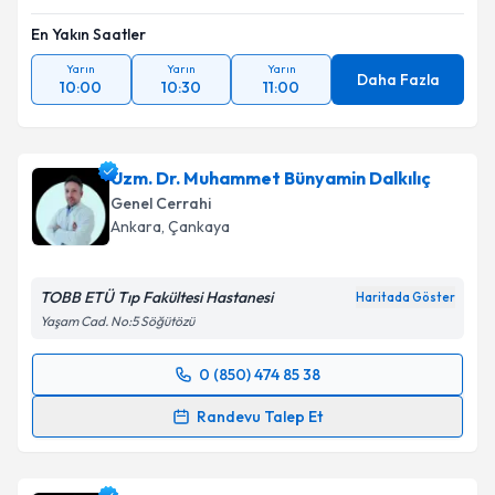
En Yakın Saatler
Yarın
Yarın
Yarın
Daha Fazla
10:00
10:30
11:00
Uzm. Dr. Muhammet Bünyamin Dalkılıç
Genel Cerrahi
Ankara
, Çankaya
TOBB ETÜ Tıp Fakültesi Hastanesi
Haritada Göster
Yaşam Cad. No:5 Söğütözü
0 (850) 474 85 38
Randevu Takvimi Talebi
Randevu Talep Et
Uzm. Dr. Muhammet Bünyamin Dalkılıç
için
randevu takvimi talebi oluşturun. Size bu uzmandan