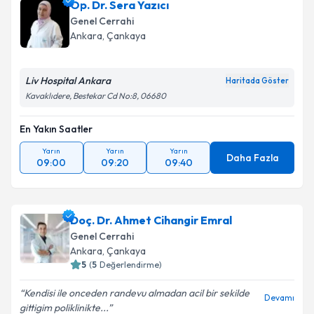
Op. Dr. Sera Yazıcı
randevu almanız için bir takvim hazırlandığında e-
posta ile bilgilendireceğiz.
Genel Cerrahi
Ankara
, Çankaya
E-posta Adresiniz
Liv Hospital Ankara
Haritada Göster
Kavaklıdere, Bestekar Cd No:8, 06680
Kişisel verilerimin işlenmesine ilişkin
Aydınlatma
En Yakın Saatler
Metni
'ni okudum ve kişisel verilerimin belirtilen
kapsamda işlenmesini kabul ediyorum.
Yarın
Yarın
Yarın
Daha Fazla
09:00
09:20
09:40
Takvim Talebini Gönder
Doç. Dr. Ahmet Cihangir Emral
Genel Cerrahi
Ankara
, Çankaya
5
(
5
Değerlendirme)
Kendisi ile onceden randevu almadan acil bir sekilde
Devamı
gittigim poliklinikte...