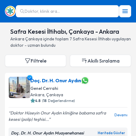
Doktor, klinik ara...
Safra Kesesi İltihabı, Çankaya - Ankara
Ankara
Çankaya
içinde toplam
7
Safra Kesesi İltihabı
uygulayan
doktor - uzman bulundu
Filtrele
Akıllı Sıralama
Doç. Dr. H. Onur Aydın
Genel Cerrahi
Ankara
, Çankaya
4.8
(
18
Değerlendirme)
Doktor Hüseyin Onur Aydın kliniğine babama safra
Devamı
kesesi (polip) teşhisi...
Doç. Dr. H. Onur Aydın Muayenehanesi
Haritada Göster