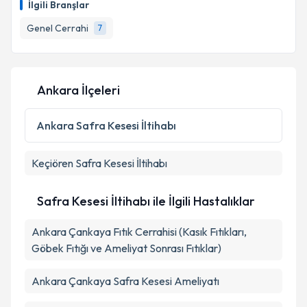
İlgili Branşlar
takvim hazırlandığında e-posta ile bilgilendireceğiz.
Genel Cerrahi
7
E-posta Adresiniz
Ankara İlçeleri
Kişisel verilerimin işlenmesine ilişkin
Aydınlatma
Metni
'ni okudum ve kişisel verilerimin belirtilen
Ankara
Safra Kesesi İltihabı
kapsamda işlenmesini kabul ediyorum.
Keçiören
Safra Kesesi İltihabı
Takvim Talebini Gönder
Safra Kesesi İltihabı ile İlgili Hastalıklar
Ankara Çankaya Fıtık Cerrahisi (Kasık Fıtıkları,
Göbek Fıtığı ve Ameliyat Sonrası Fıtıklar)
Ankara Çankaya Safra Kesesi Ameliyatı