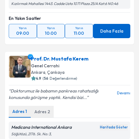
Kızılırmak Mahallesi 1443. Cadde Usta 1071 Plaza 25/A Kat:6 N0:46
En Yakın Saatler
Yarın
Yarın
Yarın
Daha Fazla
09:00
10:00
11:00
Prof. Dr. Mustafa Kerem
Genel Cerrahi
Ankara
, Çankaya
4.9
(
56
Değerlendirme)
Doktorumuz ile babamın pankreas rahatsızlığı
Devamı
konusunda görüşme yaptık. Kendisi bizi...
Adres
1
Adres
2
Medicana International Ankara
Haritada Göster
Söğütözü, 2176. Sk. No: 3,