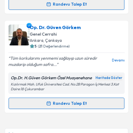
Randevu Talep Et
Randevu Takvimi Talebi
Takvim Talebini Gönder
Doç. Dr. Muharrem Öztaş
için randevu takvimi
Op. Dr. Güven Görkem
talebi oluşturun. Size bu uzmandan randevu almanız
Genel Cerrahi
için bir takvim hazırlandığında e-posta ile
Ankara
, Çankaya
bilgilendireceğiz.
5
(
21
Değerlendirme)
E-posta Adresiniz
Tüm korkularımı yenmemi sağlayıp uzun süredir
Devamı
muzdarip olduğum safra...
Op.Dr. H.Güven Görkem Özel Muayenehane
Haritada Göster
Kızılırmak Mah. Ufuk Üniversitesi Cad. No:2B Paragon İş Merkezi 3.Kat
Kişisel verilerimin işlenmesine ilişkin
Aydınlatma
Daire:18 Çukurambar
Metni
'ni okudum ve kişisel verilerimin belirtilen
kapsamda işlenmesini kabul ediyorum.
Randevu Talep Et
Randevu Takvimi Talebi
Takvim Talebini Gönder
Op. Dr. Güven Görkem
için randevu takvimi talebi
oluşturun. Size bu uzmandan randevu almanız için bir