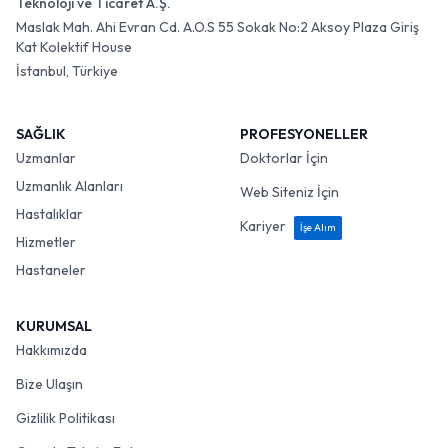
Teknoloji ve Ticaret A.Ş.
Maslak Mah. Ahi Evran Cd. A.O.S 55 Sokak No:2 Aksoy Plaza Giriş
Kat Kolektif House
İstanbul, Türkiye
SAĞLIK
PROFESYONELLER
Uzmanlar
Doktorlar İçin
Uzmanlık Alanları
Web Siteniz İçin
Hastalıklar
Kariyer
İşe Alım
Hizmetler
Hastaneler
KURUMSAL
Hakkımızda
Bize Ulaşın
Gizlilik Politikası