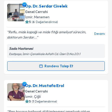
Doç. Dr. İsmail Sert
için randevu takvimi talebi
Op. Dr. Serdar Civelek
oluşturun. Size bu uzmandan randevu almanız için bir
Takvim Talebini Gönder
Genel Cerrahi
takvim hazırlandığında e-posta ile bilgilendireceğiz.
İzmir
, Menemen
5
(
6
Değerlendirme)
E-posta Adresiniz
Reflu, mide kapağı ve mide fıtığı ameliyat sürecim,
Devamı
doktorum Serdar...
Sada Hastanesi
Kişisel verilerimin işlenmesine ilişkin
Aydınlatma
Esatpaşa, İzmir-Çanakkale Asfaltı Cd. Üzeri D:No:2 D:1
Metni
'ni okudum ve kişisel verilerimin belirtilen
kapsamda işlenmesini kabul ediyorum.
Randevu Talep Et
Randevu Takvimi Talebi
Takvim Talebini Gönder
Op. Dr. Serdar Civelek
için randevu takvimi talebi
Op. Dr. Mustafa Erol
oluşturun. Size bu uzmandan randevu almanız için bir
Genel Cerrahi
takvim hazırlandığında e-posta ile bilgilendireceğiz.
İzmir
, Çiğli
5
(
1
Değerlendirme)
E-posta Adresiniz
Ben hocaya bağırsak düğümlenmesi ameliyatı oldum