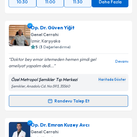
10:30
11:00
11:30
Daha Fazla
Op. Dr. Güven Yiğit
Genel Cerrahi
İzmir
, Karşıyaka
5
(
3
Değerlendirme)
Doktor bey emar istemeden hemen şimdi gel
Devamı
ameliyat yapalım dedi...
Özel Metropol Şemikler Tıp Merkezi
Haritada Göster
Şemikler, Anadolu Cd. No:593, 35560
Randevu Talep Et
Randevu Takvimi Talebi
Op. Dr. Güven Yiğit
için randevu takvimi talebi
Op. Dr. Emran Kuzey Avcı
oluşturun. Size bu uzmandan randevu almanız için bir
Genel Cerrahi
takvim hazırlandığında e-posta ile bilgilendireceğiz.