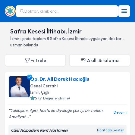
Doktor, klinik ara...
Safra Kesesi İltihabı, İzmir
İzmir
içinde toplam
8
Safra Kesesi İltihabı
uygulayan doktor -
uzman bulundu
Filtrele
Akıllı Sıralama
Op. Dr. Ali Doruk Hacıoğlu
Genel Cerrahi
İzmir
, Çiğli
5
(
7
Değerlendirme)
Yaklaşımı, ilgisi, hasta ile diyaloğu çok iyi bir hekim.
Devamı
Ameliyat...
Özel Acıbadem Kent Hastanesi
Haritada Göster