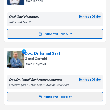
İzmir
, Konak
E-posta Adresiniz
Özel Gazi Hastanesi
Haritada Göster
1421 sokak No:29
Kişisel verilerimin işlenmesine ilişkin
Aydınlatma
Randevu Talep Et
Randevu Takvimi Talebi
Metni
'ni okudum ve kişisel verilerimin belirtilen
kapsamda işlenmesini kabul ediyorum.
Op. Dr. Emran Kuzey Avcı
için randevu takvimi talebi
Doç. Dr. İsmail Sert
oluşturun. Size bu uzmandan randevu almanız için bir
Takvim Talebini Gönder
Genel Cerrahi
takvim hazırlandığında e-posta ile bilgilendireceğiz.
İzmir
, Bayraklı
E-posta Adresiniz
Doç.Dr. İsmail Sert Muayenehanesi
Haritada Göster
Mansuroğlu MH. Manas BLV. Avcılar Exculusive
Kişisel verilerimin işlenmesine ilişkin
Aydınlatma
Randevu Talep Et
Randevu Takvimi Talebi
Metni
'ni okudum ve kişisel verilerimin belirtilen
kapsamda işlenmesini kabul ediyorum.