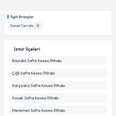
Op. Dr. Banu Ural
için randevu takvimi talebi
Takvim Talebini Gönder
oluşturun. Size bu uzmandan randevu almanız için bir
İlgili Branşlar
takvim hazırlandığında e-posta ile bilgilendireceğiz.
Genel Cerrahi
8
E-posta Adresiniz
İzmir İlçeleri
Kişisel verilerimin işlenmesine ilişkin
Aydınlatma
Bayraklı
Metni
Safra Kesesi İltihabı
'ni okudum ve kişisel verilerimin belirtilen
kapsamda işlenmesini kabul ediyorum.
Çiğli
Safra Kesesi İltihabı
Takvim Talebini Gönder
Karşıyaka
Safra Kesesi İltihabı
Konak
Safra Kesesi İltihabı
Menemen
Safra Kesesi İltihabı