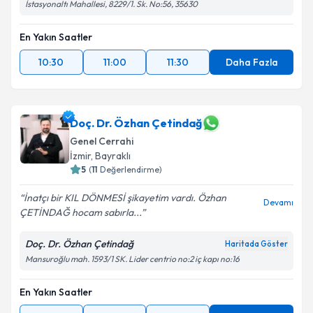
İstasyonaltı Mahallesi, 8229/1. Sk. No:56, 35630
En Yakın Saatler
10:30
11:00
11:30
Daha Fazla
Doç. Dr. Özhan Çetindağ
Genel Cerrahi
İzmir
, Bayraklı
5
(
11
Değerlendirme)
İnatçı bir KIL DÖNMESİ şikayetim vardı. Özhan
Devamı
ÇETİNDAĞ hocam sabırla...
Doç. Dr. Özhan Çetindağ
Haritada Göster
Mansuroğlu mah. 1593/1 SK. Lider centrio no:2 iç kapı no:16
En Yakın Saatler