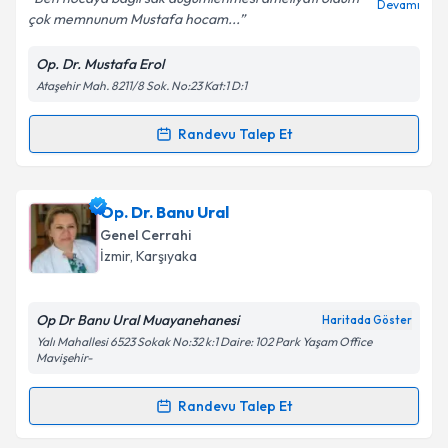
Devamı
çok memnunum Mustafa hocam...
Op. Dr. Mustafa Erol
Kişisel verilerimin işlenmesine ilişkin
Aydınlatma
Ataşehir Mah. 8211/8 Sok. No:23 Kat:1 D:1
Metni
'ni okudum ve kişisel verilerimin belirtilen
kapsamda işlenmesini kabul ediyorum.
Randevu Talep Et
Randevu Takvimi Talebi
Takvim Talebini Gönder
Op. Dr. Mustafa Erol
için randevu takvimi talebi
Op. Dr. Banu Ural
oluşturun. Size bu uzmandan randevu almanız için bir
Genel Cerrahi
takvim hazırlandığında e-posta ile bilgilendireceğiz.
İzmir
, Karşıyaka
E-posta Adresiniz
Op Dr Banu Ural Muayanehanesi
Haritada Göster
Yalı Mahallesi 6523 Sokak No:32 k:1 Daire: 102 Park Yaşam Office
Mavişehir-
Kişisel verilerimin işlenmesine ilişkin
Aydınlatma
Randevu Talep Et
Metni
'ni okudum ve kişisel verilerimin belirtilen
Randevu Takvimi Talebi
kapsamda işlenmesini kabul ediyorum.