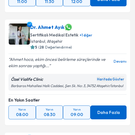
11:00
11:30
12:00
Dr. Ahmet Ayık
Sertifikalı Medikal Estetik
+
1
diğer
İstanbul
, Ataşehir
5
(
28
Değerlendirme)
Ahmet hoca, ekim öncesi belirleme süreçlerinde ve
Devamı
ekim sonrası yaptığı...
Özel Vialife Clinic
Haritada Göster
Barbaros Mahallesi Halk Caddesi, Şen Sk. No: 3, 34752 Ataşehir/İstanbul
En Yakın Saatler
Yarın
Yarın
Yarın
Daha Fazla
08:00
08:30
09:00