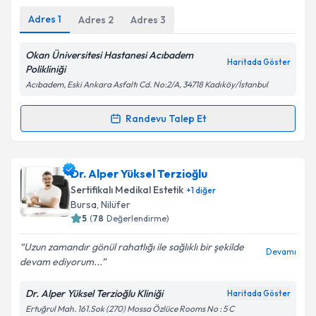
Adres
1
Adres
2
Adres
3
Okan Üniversitesi Hastanesi Acıbadem
Haritada Göster
Polikliniği
Acıbadem, Eski Ankara Asfaltı Cd. No:2/A, 34718 Kadıköy/İstanbul
Randevu Talep Et
Randevu Takvimi Talebi
Dr. Birol Sarkut
için randevu takvimi talebi oluşturun.
Dr. Alper Yüksel Terzioğlu
Size bu uzmandan randevu almanız için bir takvim
Sertifikalı Medikal Estetik
+
1
diğer
hazırlandığında e-posta ile bilgilendireceğiz.
Bursa
, Nilüfer
5
(
78
Değerlendirme)
E-posta Adresiniz
Uzun zamandır gönül rahatlığı ile sağlıklı bir şekilde
Devamı
devam ediyorum...
Dr. Alper Yüksel Terzioğlu Kliniği
Haritada Göster
Kişisel verilerimin işlenmesine ilişkin
Aydınlatma
Ertuğrul Mah. 161.Sok (270) Mossa Özlüce Rooms No : 5 C
Metni
'ni okudum ve kişisel verilerimin belirtilen