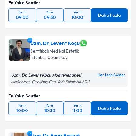
En Yakın Saatler
Yarın
Yarın
Yarın
Daha Fazla
09:00
09:30
10:00
Uzm. Dr. Levent Koçu
Sertifikalı Medikal Estetik
İstanbul
, Çekmeköy
Uzm. Dr. Levent Koçu Muayenehanesi
Haritada Göster
Merkez Mah. Çavuşbaşı Cad. Vezir Sokak No:2 D:1
En Yakın Saatler
Yarın
Yarın
Yarın
Daha Fazla
10:00
10:30
11:00
Uzm. Dr. Pınar Baştuğ