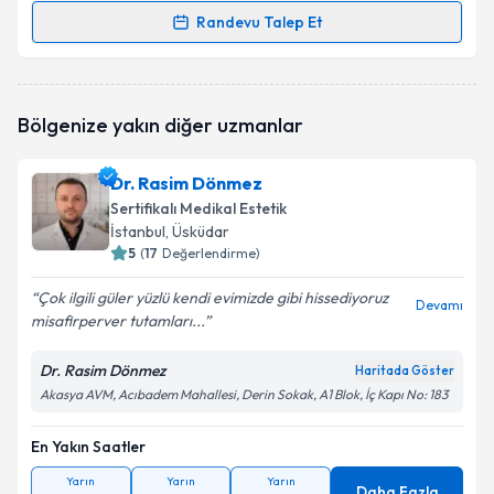
Randevu Talep Et
Randevu Takvimi Talebi
Dr. Hasan Yeşilkayalı
için randevu takvimi talebi
Bölgenize yakın diğer uzmanlar
oluşturun. Size bu uzmandan randevu almanız için bir
takvim hazırlandığında e-posta ile bilgilendireceğiz.
Dr. Rasim Dönmez
E-posta Adresiniz
Sertifikalı Medikal Estetik
İstanbul
, Üsküdar
5
(
17
Değerlendirme)
Çok ilgili güler yüzlü kendi evimizde gibi hissediyoruz
Kişisel verilerimin işlenmesine ilişkin
Aydınlatma
Devamı
misafirperver tutamları...
Metni
'ni okudum ve kişisel verilerimin belirtilen
kapsamda işlenmesini kabul ediyorum.
Dr. Rasim Dönmez
Haritada Göster
Akasya AVM, Acıbadem Mahallesi, Derin Sokak, A1 Blok, İç Kapı No: 183
Takvim Talebini Gönder
En Yakın Saatler
Yarın
Yarın
Yarın
Daha Fazla