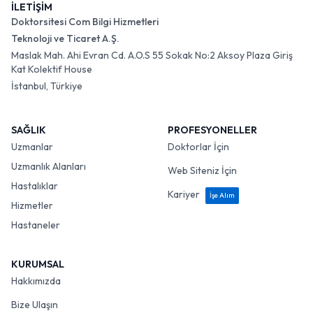
İLETİŞİM
Doktorsitesi Com Bilgi Hizmetleri
Teknoloji ve Ticaret A.Ş.
Maslak Mah. Ahi Evran Cd. A.O.S 55 Sokak No:2 Aksoy Plaza Giriş
Kat Kolektif House
İstanbul, Türkiye
SAĞLIK
PROFESYONELLER
Uzmanlar
Doktorlar İçin
Uzmanlık Alanları
Web Siteniz İçin
Hastalıklar
Kariyer
İşe Alım
Hizmetler
Hastaneler
KURUMSAL
Hakkımızda
Bize Ulaşın