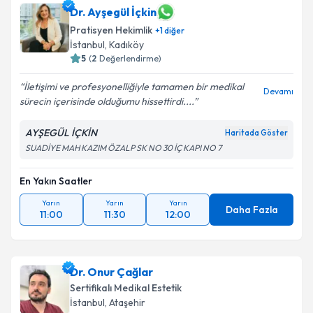
Dr. Ayşegül İçkin
Pratisyen Hekimlik
+
1
diğer
İstanbul
, Kadıköy
5
(
2
Değerlendirme)
İletişimi ve profesyonelliğiyle tamamen bir medikal
Devamı
sürecin içerisinde olduğumu hissettirdi....
AYŞEGÜL İÇKİN
Haritada Göster
SUADİYE MAH KAZIM ÖZALP SK NO 30 İÇ KAPI NO 7
En Yakın Saatler
Yarın
Yarın
Yarın
Daha Fazla
11:00
11:30
12:00
Dr. Onur Çağlar
Sertifikalı Medikal Estetik
İstanbul
, Ataşehir