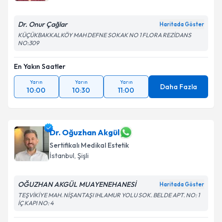
Dr. Onur Çağlar
Haritada Göster
KÜÇÜKBAKKALKÖY MAH DEFNE SOKAK NO 1 FLORA REZİDANS
NO:309
En Yakın Saatler
Yarın
Yarın
Yarın
Daha Fazla
10:00
10:30
11:00
Dr. Oğuzhan Akgül
Sertifikalı Medikal Estetik
İstanbul
, Şişli
OĞUZHAN AKGÜL MUAYENEHANESİ
Haritada Göster
TEŞVİKİYE MAH. NİŞANTAŞI IHLAMUR YOLU SOK. BELDE APT. NO: 1
İÇ KAPI NO: 4