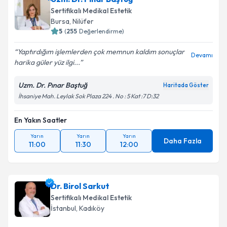
Sertifikalı Medikal Estetik
Bursa
, Nilüfer
5
(
255
Değerlendirme)
Yaptırdığım işlemlerden çok memnun kaldım sonuçlar
Devamı
harika güler yüz ilgi...
Uzm. Dr. Pınar Baştuğ
Haritada Göster
İhsaniye Mah. Leylak Sok Plaza 224 . No : 5 Kat :7 D:32
En Yakın Saatler
Yarın
Yarın
Yarın
Daha Fazla
11:00
11:30
12:00
Dr. Birol Sarkut
Sertifikalı Medikal Estetik
İstanbul
, Kadıköy