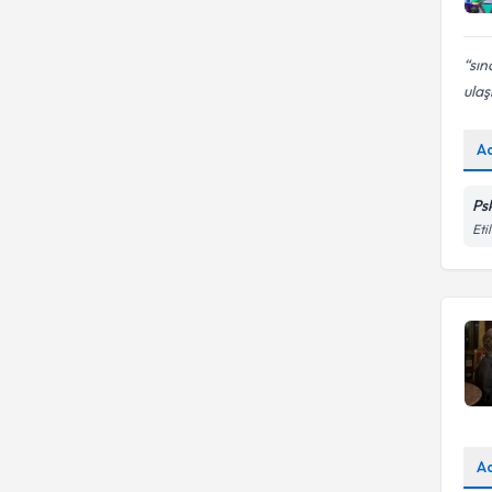
sın
ulaş
A
Ps
Eti
A