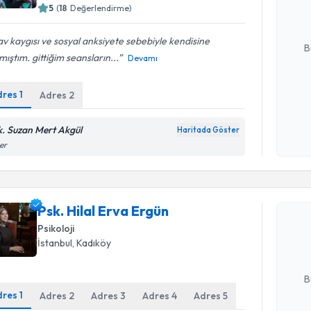
hazırlandığ
5
(
18
Değerlendirme)
E-posta Ad
av kaygısı ve sosyal anksiyete sebebiyle kendisine
B
mıştım. gittiğim seansların...
Devamı
dres
1
Adres
2
Kişisel
okudum
işlenm
k. Suzan Mert Akgül
Haritada Göster
ler
Randevu T
Psk. Hilal
Psk. Hilal Erva Ergün
bu uzmandan
Psikoloji
posta ile bi
İstanbul
, Kadıköy
E-posta Ad
B
dres
1
Adres
2
Adres
3
Adres
4
Adres
5