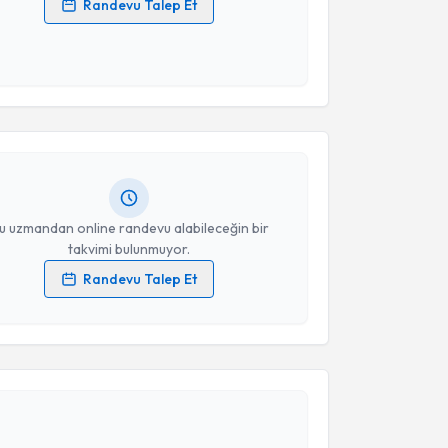
Randevu Talep Et
 verilerimin işlenmesine ilişkin
Aydınlatma Metni
'ni
 ve kişisel verilerimin belirtilen kapsamda
akvimi Talebi
esini kabul ediyorum.
nur Oğrak
için randevu takvimi talebi oluşturun. Size
Takvim Talebini Gönder
 randevu almanız için bir takvim hazırlandığında e-
lgilendireceğiz.
resiniz
u uzmandan online randevu alabileceğin bir
takvimi bulunmuyor.
Randevu Talep Et
 verilerimin işlenmesine ilişkin
Aydınlatma Metni
'ni
 ve kişisel verilerimin belirtilen kapsamda
akvimi Talebi
esini kabul ediyorum.
İclal Ergin
için randevu takvimi talebi oluşturun. Size
Takvim Talebini Gönder
 randevu almanız için bir takvim hazırlandığında e-
lgilendireceğiz.