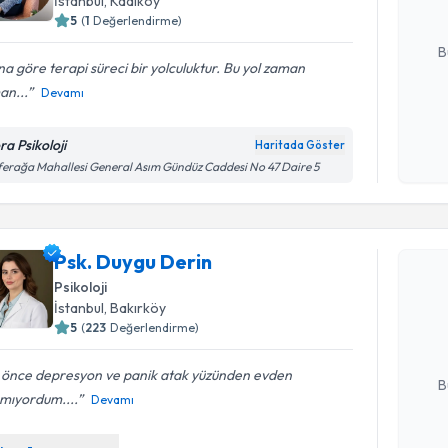
İstanbul
, Kadıköy
5
(
1
Değerlendirme)
E-posta Ad
B
a göre terapi süreci bir yolculuktur. Bu yol zaman
an...
Devamı
Kişisel
okudum
ra Psikoloji
Haritada Göster
işlenm
erağa Mahallesi General Asım Gündüz Caddesi No 47 Daire 5
Randevu T
Psk. Duygu Derin
Psk. Duyg
Psikoloji
uzmandan ra
İstanbul
, Bakırköy
posta ile bi
5
(
223
Değerlendirme)
E-posta Ad
 önce depresyon ve panik atak yüzünden evden
B
amıyordum....
Devamı