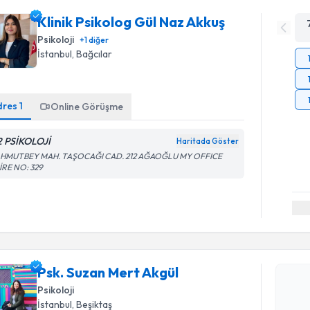
Klinik Psikolog Gül Naz Akkuş
Psikoloji
+
1
diğer
İstanbul
, Bağcılar
dres
1
Online Görüşme
2 PSİKOLOJİ
Haritada Göster
HMUTBEY MAH. TAŞOCAĞI CAD. 212 AĞAOĞLU MY OFFICE
İRE NO: 329
Randevu T
Psk. Suzan Mert Akgül
Psk. Suza
Psikoloji
Size bu uzm
İstanbul
, Beşiktaş