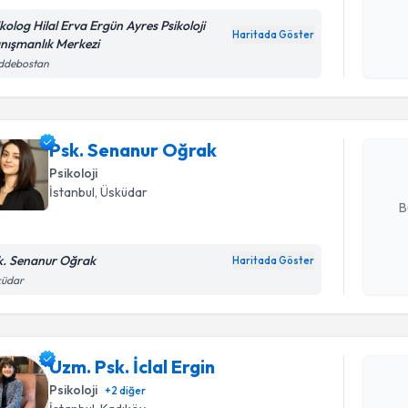
Kişisel
ikolog Hilal Erva Ergün Ayres Psikoloji
Haritada Göster
okudum
nışmanlık Merkezi
Randevu T
işlenm
ddebostan
Psk. Sena
bu uzmandan
Psk. Senanur Oğrak
posta ile bi
Psikoloji
E-posta Ad
İstanbul
, Üsküdar
B
k. Senanur Oğrak
Haritada Göster
Kişisel
küdar
okudum
Randevu T
işlenm
Uzm. Psk. 
Uzm. Psk. İclal Ergin
bu uzmandan
Psikoloji
+
2
diğer
posta ile bi