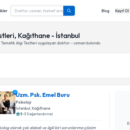
ikler
Blog
Kayıt Ol
tleri, Kağıthane - İstanbul
Tematik Algı Testleri
uygulayan doktor - uzman bulundu
Randevu T
Uzm. Psk.
Uzm. Psk. Emel Buru
bu uzmandan
Psikoloji
posta ile bi
İstanbul
, Kağıthane
5
(
1
Değerlendirme)
E-posta Ad
B
kolog olarak çok alakalı ve ilgili biri sorunlarıma çözüm