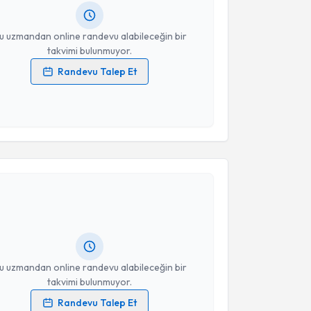
resiniz
u uzmandan online randevu alabileceğin bir
takvimi bulunmuyor.
Randevu Talep Et
 verilerimin işlenmesine ilişkin
Aydınlatma Metni
'ni
 ve kişisel verilerimin belirtilen kapsamda
esini kabul ediyorum.
akvimi Talebi
Takvim Talebini Gönder
u Derin
için randevu takvimi talebi oluşturun. Size bu
ndevu almanız için bir takvim hazırlandığında e-
lgilendireceğiz.
resiniz
u uzmandan online randevu alabileceğin bir
takvimi bulunmuyor.
Randevu Talep Et