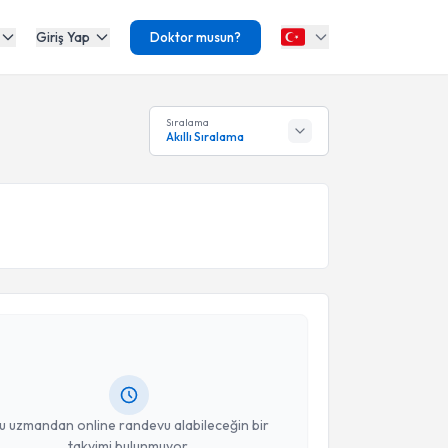
Giriş Yap
Doktor musun?
Sıralama
Akıllı Sıralama
akvimi Talebi
 Emel Buru
için randevu takvimi talebi oluşturun. Size
 randevu almanız için bir takvim hazırlandığında e-
lgilendireceğiz.
resiniz
u uzmandan online randevu alabileceğin bir
takvimi bulunmuyor.