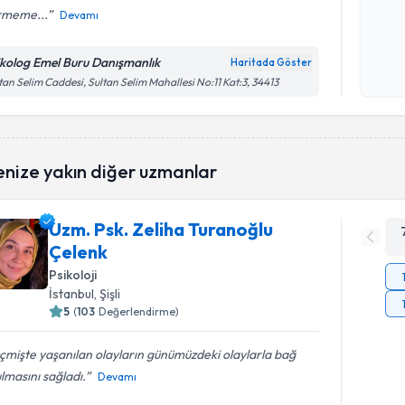
rmeme...
Devamı
Kişisel
okudum
ikolog Emel Buru Danışmanlık
Haritada Göster
işlenm
tan Selim Caddesi, Sultan Selim Mahallesi No:11 Kat:3, 34413
enize yakın diğer uzmanlar
Uzm. Psk. Zeliha Turanoğlu
Çelenk
Psikoloji
İstanbul
, Şişli
5
(
103
Değerlendirme)
mişte yaşanılan olayların günümüzdeki olaylarla bağ
lmasını sağladı.
Devamı