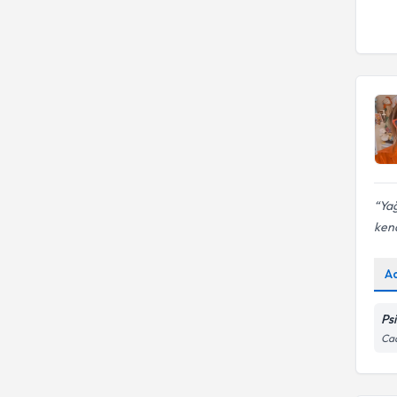
Yağ
kendi
A
Ps
Cad