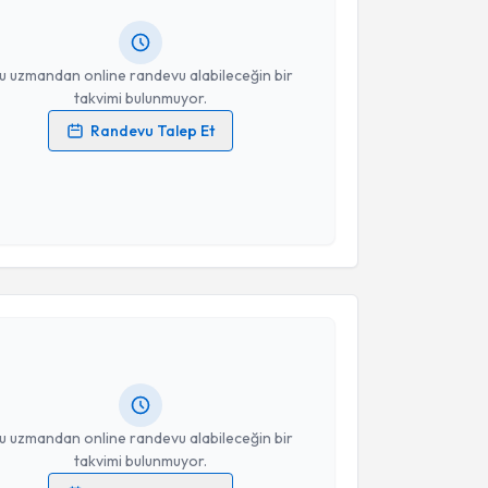
ında e-posta ile bilgilendireceğiz.
resiniz
u uzmandan online randevu alabileceğin bir
takvimi bulunmuyor.
Randevu Talep Et
 verilerimin işlenmesine ilişkin
Aydınlatma Metni
'ni
 ve kişisel verilerimin belirtilen kapsamda
esini kabul ediyorum.
akvimi Talebi
Takvim Talebini Gönder
 Erva Ergün
için randevu takvimi talebi oluşturun. Size
 randevu almanız için bir takvim hazırlandığında e-
lgilendireceğiz.
resiniz
u uzmandan online randevu alabileceğin bir
takvimi bulunmuyor.