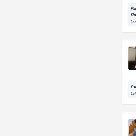
Ps
Da
Ca
Ps
Üs