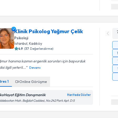
Klinik Psikolog Yağmur Çelik
Psikoloji
İstanbul
, Kadıköy
4.9
(
37
Değerlendirme)
mur hanıma kızımın ergenlik sorunlsrı için başvurduk
si ilgili yeterli...
Devamı
dres
1
Online Görüşme
ikoHayat Eğitim Danışmanlık
Haritada Göster
debostan Mah. Bağdat Caddesi, No:242 Park Apt. D:5