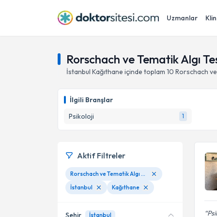
Uzmanlar
Klin
Rorschach ve Tematik Algı Tes
İstanbul
Kağıthane
içinde toplam
10
Rorschach ve 
İlgili Branşlar
Psikoloji
1
Aktif Filtreler
Rorschach ve Tematik Algı Testleri
İstanbul
Kağıthane
Psi
Şehir
İstanbul