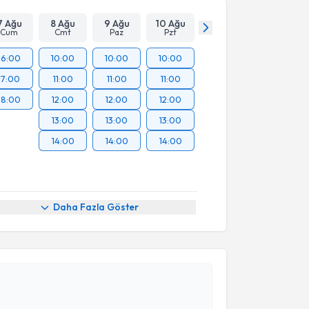
7 Ağu
8 Ağu
9 Ağu
10 Ağu
Cum
Cmt
Paz
Pzt
16:00
10:00
10:00
10:00
17:00
11:00
11:00
11:00
18:00
12:00
12:00
12:00
13:00
13:00
13:00
14:00
14:00
14:00
Daha Fazla Göster
akvimi Talebi
n Mert Akgül
için randevu takvimi talebi oluşturun.
andan randevu almanız için bir takvim