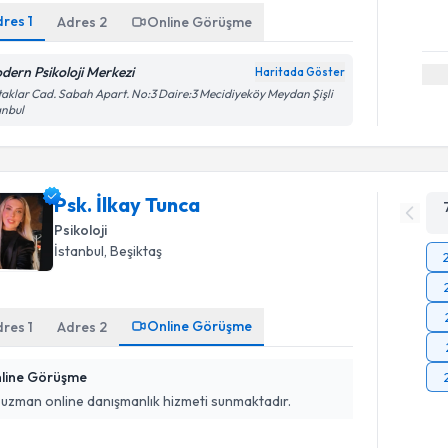
dres
1
Adres
2
Online Görüşme
dern Psikoloji Merkezi
Haritada Göster
aklar Cad. Sabah Apart. No:3 Daire:3 Mecidiyeköy Meydan Şişli
anbul
Psk. İlkay Tunca
Psikoloji
İstanbul
, Beşiktaş
Online Görüşme
dres
1
Adres
2
line Görüşme
 uzman online danışmanlık hizmeti sunmaktadır.