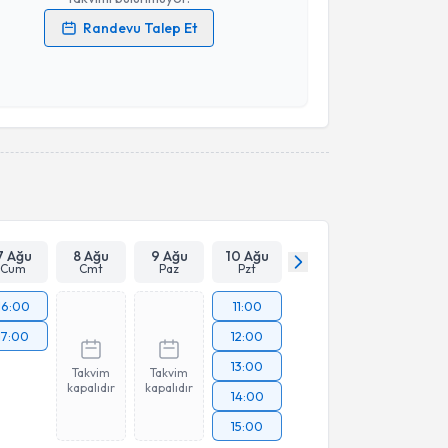
Randevu Talep Et
 verilerimin işlenmesine ilişkin
Aydınlatma Metni
'ni
 ve kişisel verilerimin belirtilen kapsamda
esini kabul ediyorum.
Takvim Talebini Gönder
7 Ağu
8 Ağu
9 Ağu
10 Ağu
Cum
Cmt
Paz
Pzt
16:00
11:00
17:00
12:00
13:00
Takvim
Takvim
kapalıdır
kapalıdır
14:00
15:00