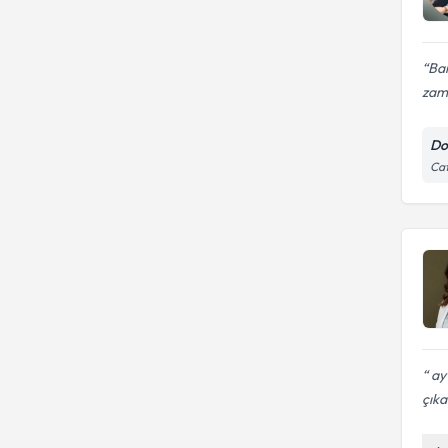
Ban
zam
Do
Caf
ay
çık