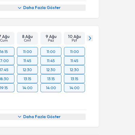
Daha Fazla Göster
7 Ağu
8 Ağu
9 Ağu
10 Ağu
Cum
Cmt
Paz
Pzt
16:15
11:00
11:00
11:00
17:00
11:45
11:45
11:45
17:45
12:30
12:30
12:30
18:30
13:15
13:15
13:15
19:15
14:00
14:00
14:00
Daha Fazla Göster