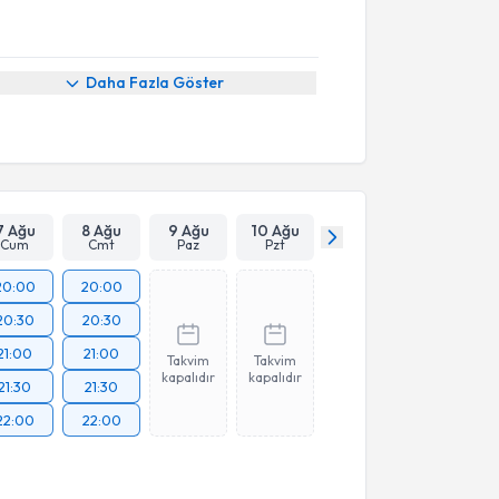
Daha Fazla Göster
7 Ağu
8 Ağu
9 Ağu
10 Ağu
Cum
Cmt
Paz
Pzt
20:00
20:00
20:30
20:30
21:00
21:00
Takvim
Takvim
kapalıdır
kapalıdır
21:30
21:30
22:00
22:00