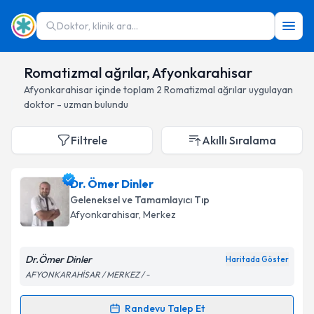
Doktor, klinik ara...
Romatizmal ağrılar, Afyonkarahisar
Afyonkarahisar
içinde toplam
2
Romatizmal ağrılar
uygulayan
doktor - uzman bulundu
Filtrele
Akıllı Sıralama
Dr. Ömer Dinler
Geleneksel ve Tamamlayıcı Tıp
Afyonkarahisar
, Merkez
Dr.Ömer Dinler
Haritada Göster
AFYONKARAHİSAR / MERKEZ / -
Randevu Talep Et