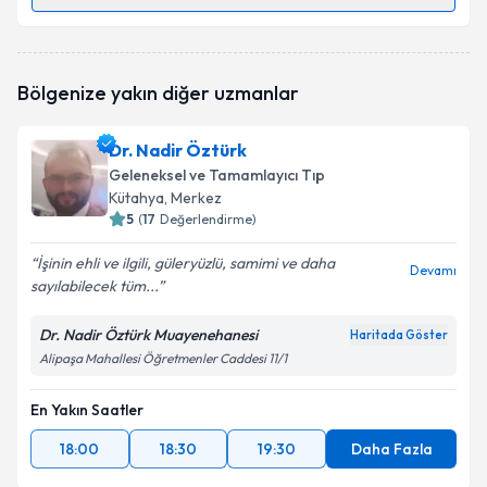
Randevu Takvimi Talebi
Dr. Ömer Dinler
için randevu takvimi talebi
Bölgenize yakın diğer uzmanlar
oluşturun. Size bu uzmandan randevu almanız için bir
takvim hazırlandığında e-posta ile bilgilendireceğiz.
Dr. Nadir Öztürk
E-posta Adresiniz
Geleneksel ve Tamamlayıcı Tıp
Kütahya
, Merkez
5
(
17
Değerlendirme)
İşinin ehli ve ilgili, güleryüzlü, samimi ve daha
Kişisel verilerimin işlenmesine ilişkin
Aydınlatma
Devamı
sayılabilecek tüm...
Metni
'ni okudum ve kişisel verilerimin belirtilen
kapsamda işlenmesini kabul ediyorum.
Dr. Nadir Öztürk Muayenehanesi
Haritada Göster
Alipaşa Mahallesi Öğretmenler Caddesi 11/1
Takvim Talebini Gönder
En Yakın Saatler
18:00
18:30
19:30
Daha Fazla