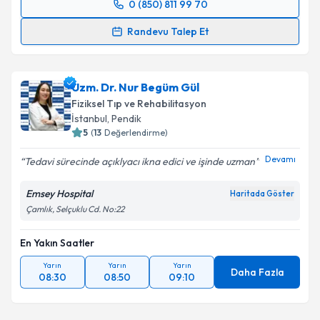
0 (850) 811 99 70
Randevu Takvimi Talebi
Randevu Talep Et
Dr. Orhan Gümüş
için randevu takvimi talebi
oluşturun. Size bu uzmandan randevu almanız için bir
Uzm. Dr. Nur Begüm Gül
takvim hazırlandığında e-posta ile bilgilendireceğiz.
Fiziksel Tıp ve Rehabilitasyon
E-posta Adresiniz
İstanbul
, Pendik
5
(
13
Değerlendirme)
Devamı
Tedavi sürecinde açıklyacı ikna edici ve işinde uzman
Kişisel verilerimin işlenmesine ilişkin
Aydınlatma
Emsey Hospital
Haritada Göster
Metni
'ni okudum ve kişisel verilerimin belirtilen
Çamlık, Selçuklu Cd. No:22
kapsamda işlenmesini kabul ediyorum.
En Yakın Saatler
Takvim Talebini Gönder
Yarın
Yarın
Yarın
Daha Fazla
08:30
08:50
09:10