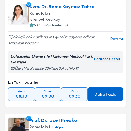
Uzm. Dr. Sema Kaymaz Tahra
Romatoloji
İstanbul
, Kadıköy
5
(
6
Değerlendirme)
Çok ilgili çok nazik gayet güzel muayene ediyor
Devamı
sağolsun hocam
Bahçeşehir Üniversite Hastanesi Medical Park
Haritada Göster
Göztepe
E5 Üzeri Merdivenköy, 23 Nisan Sokagi No:17
En Yakın Saatler
Yarın
Yarın
Yarın
Daha Fazla
08:30
09:00
09:30
Prof. Dr. İzzet Fresko
Romatoloji
+
1
diğer