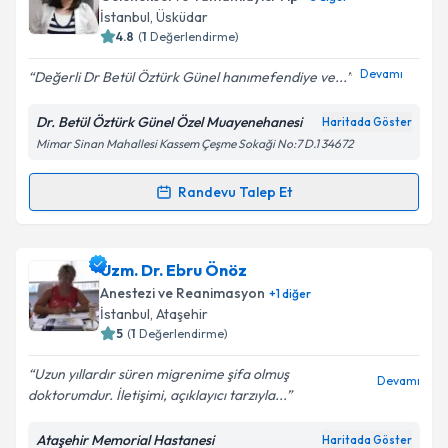
için bir takvim hazırlandığında e-posta ile
İstanbul
, Üsküdar
bilgilendireceğiz.
4.8
(
1
Değerlendirme)
E-posta Adresiniz
Devamı
Değerli Dr Betül Öztürk Günel hanımefendiye ve...
Dr. Betül Öztürk Günel Özel Muayenehanesi
Haritada Göster
Mimar Sinan Mahallesi Kassem Çeşme Sokaği No:7 D.1 34672
Kişisel verilerimin işlenmesine ilişkin
Aydınlatma
Metni
'ni okudum ve kişisel verilerimin belirtilen
Randevu Talep Et
Randevu Takvimi Talebi
kapsamda işlenmesini kabul ediyorum.
Dr. Betül Öztürk Günel
için randevu takvimi talebi
Uzm. Dr. Ebru Önöz
Takvim Talebini Gönder
oluşturun. Size bu uzmandan randevu almanız için bir
Anestezi ve Reanimasyon
+
1
diğer
takvim hazırlandığında e-posta ile bilgilendireceğiz.
İstanbul
, Ataşehir
5
(
1
Değerlendirme)
E-posta Adresiniz
Uzun yıllardır süren migrenime şifa olmuş
Devamı
doktorumdur. İletişimi, açıklayıcı tarzıyla...
Ataşehir Memorial Hastanesi
Haritada Göster
Kişisel verilerimin işlenmesine ilişkin
Aydınlatma