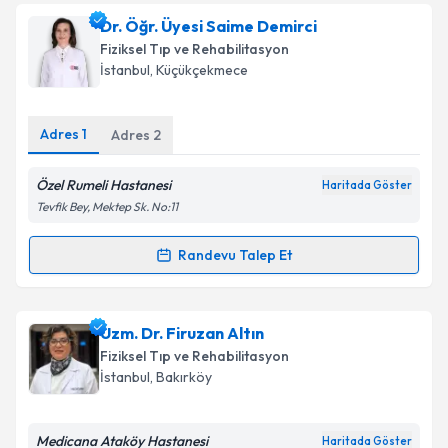
Uzm. Dr. Mustafa Ferhat Öksüz
için randevu
Dr. Öğr. Üyesi Saime Demirci
takvimi talebi oluşturun. Size bu uzmandan randevu
Fiziksel Tıp ve Rehabilitasyon
almanız için bir takvim hazırlandığında e-posta ile
İstanbul
, Küçükçekmece
bilgilendireceğiz.
E-posta Adresiniz
Adres
1
Adres
2
Özel Rumeli Hastanesi
Haritada Göster
Tevfik Bey, Mektep Sk. No:11
Kişisel verilerimin işlenmesine ilişkin
Aydınlatma
Metni
'ni okudum ve kişisel verilerimin belirtilen
Randevu Talep Et
Randevu Takvimi Talebi
kapsamda işlenmesini kabul ediyorum.
Takvim Talebini Gönder
Dr. Öğr. Üyesi Saime Demirci
için randevu takvimi
Uzm. Dr. Firuzan Altın
talebi oluşturun. Size bu uzmandan randevu almanız
Fiziksel Tıp ve Rehabilitasyon
için bir takvim hazırlandığında e-posta ile
İstanbul
, Bakırköy
bilgilendireceğiz.
E-posta Adresiniz
Medicana Ataköy Hastanesi
Haritada Göster