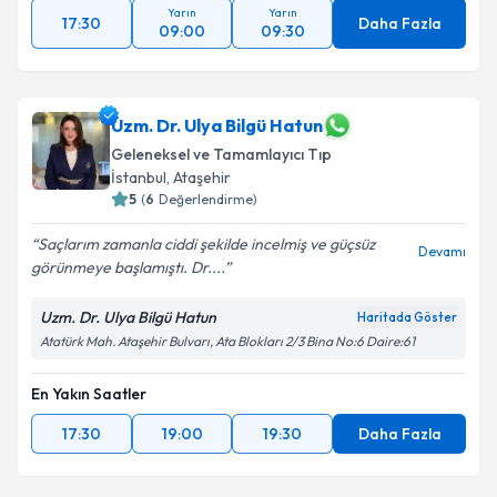
Yarın
Yarın
17:30
Daha Fazla
09:00
09:30
Uzm. Dr. Ulya Bilgü Hatun
Geleneksel ve Tamamlayıcı Tıp
İstanbul
, Ataşehir
5
(
6
Değerlendirme)
Saçlarım zamanla ciddi şekilde incelmiş ve güçsüz
Devamı
görünmeye başlamıştı. Dr....
Uzm. Dr. Ulya Bilgü Hatun
Haritada Göster
Atatürk Mah. Ataşehir Bulvarı, Ata Blokları 2/3 Bina No:6 Daire:61
En Yakın Saatler
17:30
19:00
19:30
Daha Fazla