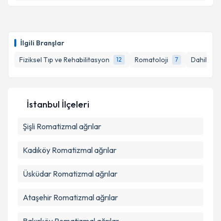
Uzm. Dr. Arife Hilal Berberoğlu
için randevu
takvimi talebi oluşturun. Size bu uzmandan randevu
İlgili Branşlar
almanız için bir takvim hazırlandığında e-posta ile
bilgilendireceğiz.
Fiziksel Tıp ve Rehabilitasyon
Romatoloji
Dahiliye -
12
7
E-posta Adresiniz
İstanbul İlçeleri
Şişli
Romatizmal ağrılar
Kişisel verilerimin işlenmesine ilişkin
Aydınlatma
Metni
'ni okudum ve kişisel verilerimin belirtilen
kapsamda işlenmesini kabul ediyorum.
Kadıköy
Romatizmal ağrılar
Üsküdar
Romatizmal ağrılar
Takvim Talebini Gönder
Ataşehir
Romatizmal ağrılar