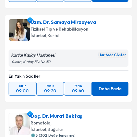
Uzm. Dr. Samaya Mirzayeva
Fiziksel Tıp ve Rehabilitasyon
İstanbul
, Kartal
Kartal Kızılay Hastanesi
Haritada Göster
Yukarı, Kızılay Blv. No:30
En Yakın Saatler
Yarın
Yarın
Yarın
Daha Fazla
09:00
09:20
09:40
Doç. Dr. Murat Bektaş
Romatoloji
İstanbul
, Bağcılar
5
(
302
Değerlendirme)