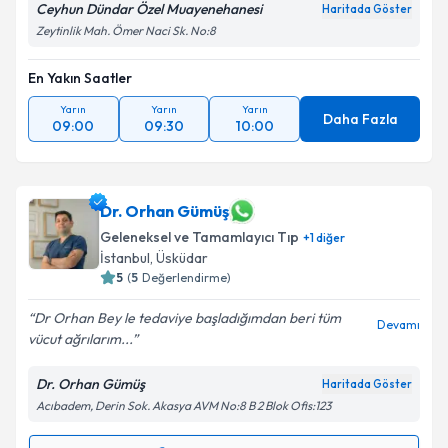
Ceyhun Dündar Özel Muayenehanesi
Haritada Göster
kapsamda işlenmesini kabul ediyorum.
Zeytinlik Mah. Ömer Naci Sk. No:8
En Yakın Saatler
Takvim Talebini Gönder
Yarın
Yarın
Yarın
Daha Fazla
09:00
09:30
10:00
Dr. Orhan Gümüş
Geleneksel ve Tamamlayıcı Tıp
+
1
diğer
İstanbul
, Üsküdar
5
(
5
Değerlendirme)
Dr Orhan Bey le tedaviye başladığımdan beri tüm
Devamı
vücut ağrılarım...
Dr. Orhan Gümüş
Haritada Göster
Acıbadem, Derin Sok. Akasya AVM No:8 B 2 Blok Ofis:123