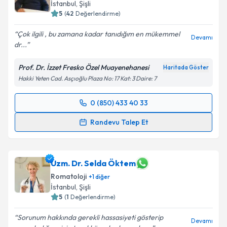
İstanbul
, Şişli
5
(
42
Değerlendirme)
Çok ilgili , bu zamana kadar tanıdığım en mükemmel
Devamı
dr...
Prof. Dr. İzzet Fresko Özel Muayenehanesi
Haritada Göster
Hakki Yeten Cad. Asçıoğlu Plaza No: 17 Kat: 3 Daire: 7
0 (850) 433 40 33
Randevu Takvimi Talebi
Randevu Talep Et
Prof. Dr. İzzet Fresko
için randevu takvimi talebi
oluşturun. Size bu uzmandan randevu almanız için bir
takvim hazırlandığında e-posta ile bilgilendireceğiz.
Uzm. Dr. Selda Öktem
Romatoloji
+
1
diğer
E-posta Adresiniz
İstanbul
, Şişli
5
(
1
Değerlendirme)
Sorunum hakkında gerekli hassasiyeti gösterip
Devamı