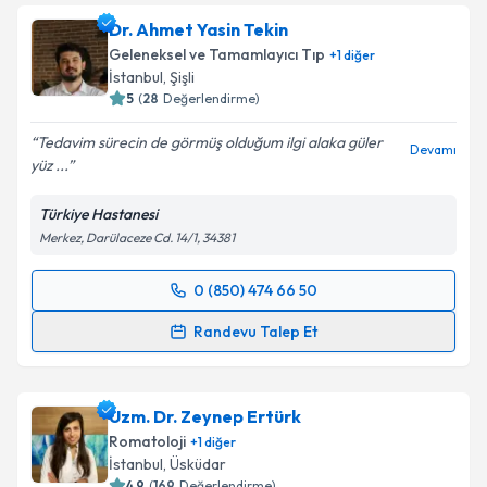
Dr. Ahmet Yasin Tekin
Geleneksel ve Tamamlayıcı Tıp
+
1
diğer
İstanbul
, Şişli
5
(
28
Değerlendirme)
Tedavim sürecin de görmüş olduğum ilgi alaka güler
Devamı
yüz ...
Türkiye Hastanesi
Merkez, Darülaceze Cd. 14/1, 34381
0 (850) 474 66 50
Randevu Takvimi Talebi
Randevu Talep Et
Dr. Ahmet Yasin Tekin
için randevu takvimi talebi
oluşturun. Size bu uzmandan randevu almanız için bir
Uzm. Dr. Zeynep Ertürk
takvim hazırlandığında e-posta ile bilgilendireceğiz.
Romatoloji
+
1
diğer
E-posta Adresiniz
İstanbul
, Üsküdar
4.9
(
169
Değerlendirme)