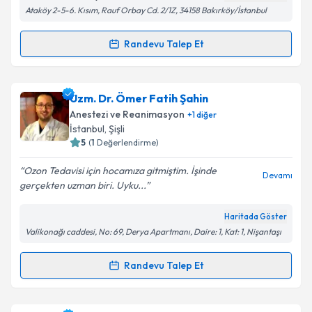
Ataköy 2-5-6. Kısım, Rauf Orbay Cd. 2/1Z, 34158 Bakırköy/İstanbul
Randevu Talep Et
Randevu Takvimi Talebi
Kişisel verilerimin işlenmesine ilişkin
Aydınlatma
Metni
'ni okudum ve kişisel verilerimin belirtilen
kapsamda işlenmesini kabul ediyorum.
Uzm. Dr. Firuzan Altın
için randevu takvimi talebi
Uzm. Dr. Ömer Fatih Şahin
oluşturun. Size bu uzmandan randevu almanız için bir
Anestezi ve Reanimasyon
+
1
diğer
takvim hazırlandığında e-posta ile bilgilendireceğiz.
Takvim Talebini Gönder
İstanbul
, Şişli
5
(
1
Değerlendirme)
E-posta Adresiniz
Ozon Tedavisi için hocamıza gitmiştim. İşinde
Devamı
gerçekten uzman biri. Uyku...
Haritada Göster
Kişisel verilerimin işlenmesine ilişkin
Aydınlatma
Valikonağı caddesi, No: 69, Derya Apartmanı, Daire: 1, Kat: 1, Nişantaşı
Metni
'ni okudum ve kişisel verilerimin belirtilen
kapsamda işlenmesini kabul ediyorum.
Randevu Talep Et
Randevu Takvimi Talebi
Takvim Talebini Gönder