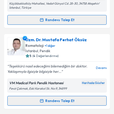
Küçükbakkalköy Mahallesi, Vedat Günyol Cd. 28-30, 34758 Ataşehir/
Metni
'ni okudum ve kişisel verilerimin belirtilen
İstanbul, Türkiye
kapsamda işlenmesini kabul ediyorum.
Randevu Talep Et
Randevu Takvimi Talebi
Takvim Talebini Gönder
Uzm. Dr. Ebru Önöz
için randevu takvimi talebi
Uzm. Dr. Mustafa Ferhat Öksüz
oluşturun. Size bu uzmandan randevu almanız için bir
Romatoloji
+
1
diğer
takvim hazırlandığında e-posta ile bilgilendireceğiz.
İstanbul
, Pendik
5
(
4
Değerlendirme)
E-posta Adresiniz
Teşekkürü nasil edeceğimi bilemediğim bir doktor.
Devamı
Yaklaşımıyla ilgisiyle bilgisiyle her...
VM Medical Park Pendik Hastanesi
Haritada Göster
Kişisel verilerimin işlenmesine ilişkin
Aydınlatma
Fevzi Çakmak, Eski Karakol Sk. No:9, 34899
Metni
'ni okudum ve kişisel verilerimin belirtilen
kapsamda işlenmesini kabul ediyorum.
Randevu Talep Et
Randevu Takvimi Talebi
Takvim Talebini Gönder