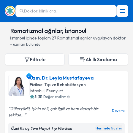
Doktor, klinik ara...
Romatizmal ağrılar, İstanbul
İstanbul
içinde toplam
27
Romatizmal ağrılar
uygulayan doktor
- uzman bulundu
Filtrele
Akıllı Sıralama
Uzm. Dr. Leyla Mustafayeva
Fiziksel Tıp ve Rehabilitasyon
İstanbul
, Esenyurt
5
(
51
Değerlendirme)
Güleryüzlü, işinin ehli, çok ilgili ve hem detaylı bir
Devamı
şekilde...
Özel Kıraç Yeni Hayat Tıp Merkezi
Haritada Göster