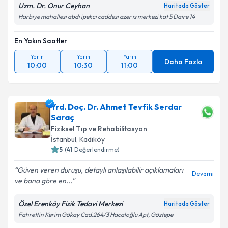
Uzm. Dr. Onur Ceyhan
Haritada Göster
Harbiye mahallesi abdi ipekci caddesi azer is merkezi kat 5 Daire 14
En Yakın Saatler
Yarın
Yarın
Yarın
Daha Fazla
10:00
10:30
11:00
Yrd. Doç. Dr. Ahmet Tevfik Serdar
Saraç
Fiziksel Tıp ve Rehabilitasyon
İstanbul
, Kadıköy
5
(
41
Değerlendirme)
Güven veren duruşu, detaylı anlaşılabilir açıklamaları
Devamı
ve bana göre en...
Özel Erenköy Fizik Tedavi Merkezi
Haritada Göster
Fahrettin Kerim Gökay Cad.264/3 Hacaloğlu Apt, Göztepe