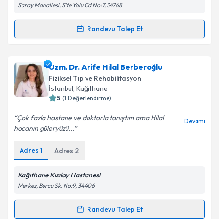
Saray Mahallesi, Site Yolu Cd No:7, 34768
Kişisel verilerimin işlenmesine ilişkin
Aydınlatma
Metni
'ni okudum ve kişisel verilerimin belirtilen
kapsamda işlenmesini kabul ediyorum.
Randevu Talep Et
Randevu Takvimi Talebi
Takvim Talebini Gönder
Uzm. Dr. Selin Bozkurt Alp
için randevu takvimi
Uzm. Dr. Arife Hilal Berberoğlu
talebi oluşturun. Size bu uzmandan randevu almanız
Fiziksel Tıp ve Rehabilitasyon
için bir takvim hazırlandığında e-posta ile
İstanbul
, Kağıthane
bilgilendireceğiz.
5
(
1
Değerlendirme)
E-posta Adresiniz
Çok fazla hastane ve doktorla tanıştım ama Hilal
Devamı
hocanın güleryüzü...
Adres
1
Adres
2
Kişisel verilerimin işlenmesine ilişkin
Aydınlatma
Metni
'ni okudum ve kişisel verilerimin belirtilen
Kağıthane Kızılay Hastanesi
kapsamda işlenmesini kabul ediyorum.
Merkez, Burcu Sk. No:9, 34406
Randevu Talep Et
Takvim Talebini Gönder
Randevu Takvimi Talebi