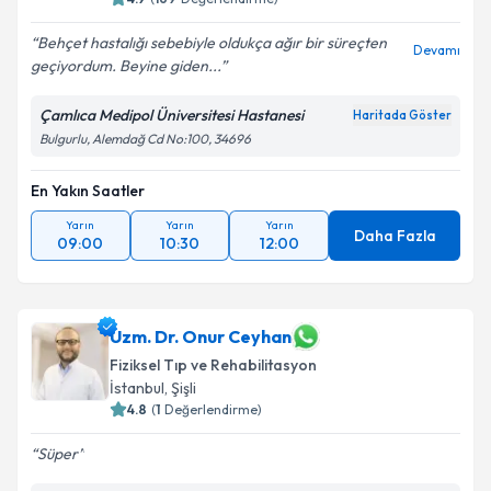
Behçet hastalığı sebebiyle oldukça ağır bir süreçten
Devamı
geçiyordum. Beyine giden...
Kişisel verilerimin işlenmesine ilişkin
Aydınlatma
Metni
'ni okudum ve kişisel verilerimin belirtilen
Çamlıca Medipol Üniversitesi Hastanesi
Haritada Göster
kapsamda işlenmesini kabul ediyorum.
Bulgurlu, Alemdağ Cd No:100, 34696
En Yakın Saatler
Takvim Talebini Gönder
Yarın
Yarın
Yarın
Daha Fazla
09:00
10:30
12:00
Uzm. Dr. Onur Ceyhan
Fiziksel Tıp ve Rehabilitasyon
İstanbul
, Şişli
4.8
(
1
Değerlendirme)
Süper