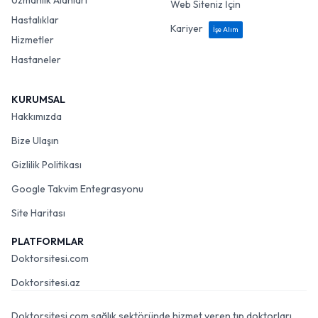
Uzmanlık Alanları
Web Siteniz İçin
Hastalıklar
Kariyer
İşe Alım
Hizmetler
Hastaneler
KURUMSAL
Hakkımızda
Bize Ulaşın
Gizlilik Politikası
Google Takvim Entegrasyonu
Site Haritası
PLATFORMLAR
Doktorsitesi.com
Doktorsitesi.az
Doktorsitesi.com sağlık sektöründe hizmet veren tıp doktorları,