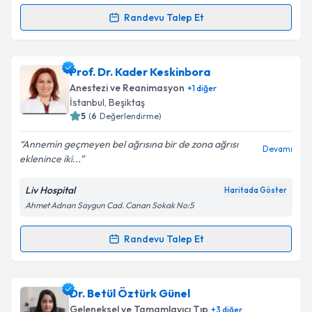
Takvim Talebini Gönder
Randevu Talep Et
Randevu Takvimi Talebi
Prof. Dr. Cengiz Bahadır
için randevu takvimi talebi
Prof. Dr. Kader Keskinbora
oluşturun. Size bu uzmandan randevu almanız için bir
Anestezi ve Reanimasyon
+
1
diğer
takvim hazırlandığında e-posta ile bilgilendireceğiz.
İstanbul
, Beşiktaş
5
(
6
Değerlendirme)
E-posta Adresiniz
Annemin geçmeyen bel ağrısına bir de zona ağrısı
Devamı
eklenince iki...
Liv Hospital
Haritada Göster
Kişisel verilerimin işlenmesine ilişkin
Aydınlatma
Ahmet Adnan Saygun Cad. Canan Sokak No:5
Metni
'ni okudum ve kişisel verilerimin belirtilen
kapsamda işlenmesini kabul ediyorum.
Randevu Talep Et
Randevu Takvimi Talebi
Takvim Talebini Gönder
Prof. Dr. Kader Keskinbora
için randevu takvimi
Dr. Betül Öztürk Günel
talebi oluşturun. Size bu uzmandan randevu almanız
Geleneksel ve Tamamlayıcı Tıp
+
3
diğer