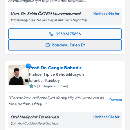
cevapladığınız için teşekkür eder başarılar...
Kişisel verilerimin işlenmesine ilişkin
Aydınlatma
Metni
'ni okudum ve kişisel verilerimin belirtilen
Uzm. Dr. Selda ÖKTEM Muayenehanesi
Haritada Göster
kapsamda işlenmesini kabul ediyorum.
Vali Konağı Cad. No:149 Hayat Apt. Da:5 Nişantaşı
Takvim Talebini Gönder
05396175856
Randevu Takvimi Talebi
Randevu Talep Et
Uzm. Dr. Selda Öktem
için randevu takvimi talebi
oluşturun. Size bu uzmandan randevu almanız için bir
Prof. Dr. Cengiz Bahadır
takvim hazırlandığında e-posta ile bilgilendireceğiz.
Fiziksel Tıp ve Rehabilitasyon
E-posta Adresiniz
İstanbul
, Kadıköy
5
(
31
Değerlendirme)
Cerrahların acil ameliyat dediği Hiç yürüyemeyen iki
Devamı
tane patlamış fıtığı...
Kişisel verilerimin işlenmesine ilişkin
Aydınlatma
Metni
'ni okudum ve kişisel verilerimin belirtilen
Özel Medipoint Tıp Merkezi
Haritada Göster
kapsamda işlenmesini kabul ediyorum.
Şair Arşi Caddesi No:6 Göztepe