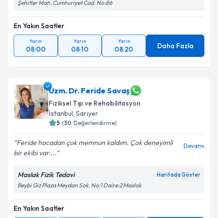
Şehitler Mah. Cumhuriyet Cad. No:86
En Yakın Saatler
Yarın
Yarın
Yarın
Daha Fazla
08:00
08:10
08:20
Uzm. Dr. Feride Savaş
Fiziksel Tıp ve Rehabilitasyon
İstanbul
, Sarıyer
5
(
30
Değerlendirme)
Feride hocadan çok memnun kaldım. Çok deneyimli
Devamı
bir ekibi var....
Maslak Fizik Tedavi
Haritada Göster
Beybi Giz Plaza Meydan Sok. No:1 Daire:2 Maslak
En Yakın Saatler