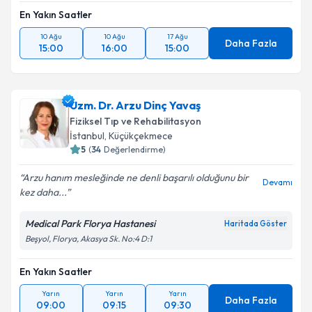
En Yakın Saatler
10 Ağu
10 Ağu
17 Ağu
Daha Fazla
15:00
16:00
15:00
Uzm. Dr. Arzu Dinç Yavaş
Fiziksel Tıp ve Rehabilitasyon
İstanbul
, Küçükçekmece
5
(
34
Değerlendirme)
Arzu hanım mesleğinde ne denli başarılı olduğunu bir
Devamı
kez daha...
Medical Park Florya Hastanesi
Haritada Göster
Beşyol, Florya, Akasya Sk. No:4 D:1
En Yakın Saatler
Yarın
Yarın
Yarın
Daha Fazla
09:00
09:15
09:30