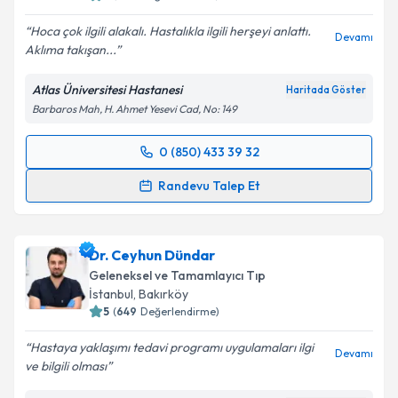
Hoca çok ilgili alakalı. Hastalıkla ilgili herşeyi anlattı.
Devamı
Aklıma takışan...
Atlas Üniversitesi Hastanesi
Haritada Göster
Barbaros Mah, H. Ahmet Yesevi Cad, No: 149
0 (850) 433 39 32
Randevu Takvimi Talebi
Randevu Talep Et
Doç. Dr. Murat Bektaş
için randevu takvimi talebi
oluşturun. Size bu uzmandan randevu almanız için bir
Dr. Ceyhun Dündar
takvim hazırlandığında e-posta ile bilgilendireceğiz.
Geleneksel ve Tamamlayıcı Tıp
E-posta Adresiniz
İstanbul
, Bakırköy
5
(
649
Değerlendirme)
Hastaya yaklaşımı tedavi programı uygulamaları ilgi
Devamı
ve bilgili olması
Kişisel verilerimin işlenmesine ilişkin
Aydınlatma
Metni
'ni okudum ve kişisel verilerimin belirtilen