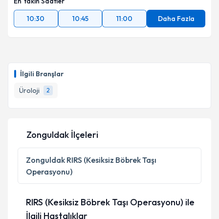
En Yakın Saatler
10:30
10:45
11:00
Daha Fazla
İlgili Branşlar
Üroloji
2
Zonguldak İlçeleri
Zonguldak
RIRS (Kesiksiz Böbrek Taşı
Operasyonu)
RIRS (Kesiksiz Böbrek Taşı Operasyonu) ile
İlgili Hastalıklar