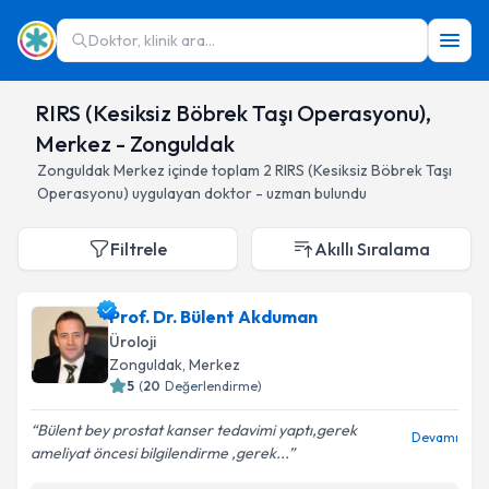
Doktor, klinik ara...
RIRS (Kesiksiz Böbrek Taşı Operasyonu),
Merkez - Zonguldak
Zonguldak
Merkez
içinde toplam
2
RIRS (Kesiksiz Böbrek Taşı
Operasyonu)
uygulayan doktor - uzman bulundu
Filtrele
Akıllı Sıralama
Prof. Dr. Bülent Akduman
Üroloji
Zonguldak
, Merkez
5
(
20
Değerlendirme)
Bülent bey prostat kanser tedavimi yaptı,gerek
Devamı
ameliyat öncesi bilgilendirme ,gerek...