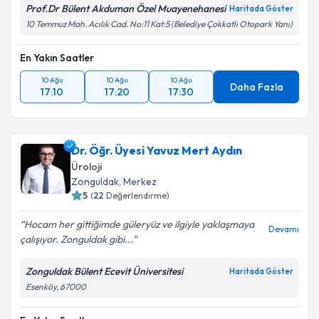
Prof.Dr Bülent Akduman Özel Muayenehanesi
Haritada Göster
10 Temmuz Mah. Acılık Cad. No:11 Kat:5 (Belediye Çokkatlı Otopark Yanı)
En Yakın Saatler
10 Ağu
10 Ağu
10 Ağu
Daha Fazla
17:10
17:20
17:30
Dr. Öğr. Üyesi Yavuz Mert Aydın
Üroloji
Zonguldak
, Merkez
5
(
22
Değerlendirme)
Hocam her gittiğimde güleryüz ve ilgiyle yaklaşmaya
Devamı
çalışıyor. Zonguldak gibi...
Zonguldak Bülent Ecevit Üniversitesi
Haritada Göster
Esenköy, 67000