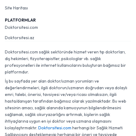
Site Haritası
PLATFORMLAR
Doktorsitesi.com
Doktorsitesi.az
Doktorsitesi.com sağlık sektöründe hizmet veren tıp doktorları,
diş hekimleri, fizyoterapistler, psikologlar vb. sağlık
profesyonelleri ile internet kullanıcılarını buluşturan bağımsız bir
platformdur.
İş bu sayfada yer alan doktor/uzman yorumları ve
değerlendirmeleri, ilgili doktorun/uzmanın doğrudan veya dolaylı
emri, talebi, önerisi, tavsiyesi ve/veya ricası olmaksızın, ilgili
hasta/danışan tarafından bağımsız olarak yazılmaktadır. Bu web
sitesinin amacı, sağlık alanında kamuoyunun bilgilendirilmesini
sağlamak, sağlık okuryazarlığını artırmak, kişilerin sağlık
ihtiyaçlarına uygun en iyi doktor veya uzmana ulaşmasını
kolaylaştırmaktır.
Doktorsitesi.com
herhangi bir Sağlık Hizmeti
Sağlayıcısını desteklemeyip herhangi bir öneri ve tavsiyede