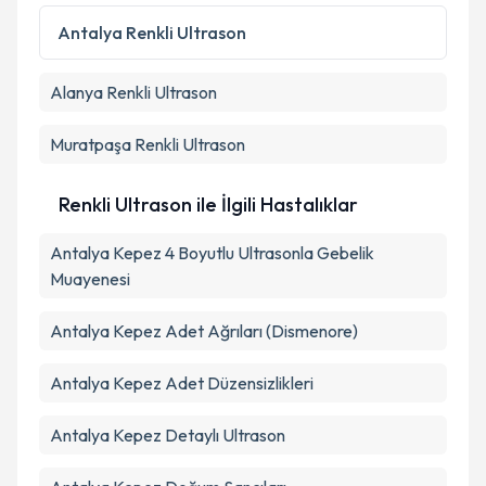
Kişisel verilerimin işlenmesine ilişkin
Aydınlatma
Metni
'ni okudum ve kişisel verilerimin belirtilen
Antalya
Renkli Ultrason
kapsamda işlenmesini kabul ediyorum.
Alanya
Renkli Ultrason
Takvim Talebini Gönder
Muratpaşa
Renkli Ultrason
Renkli Ultrason ile İlgili Hastalıklar
Antalya Kepez 4 Boyutlu Ultrasonla Gebelik
Muayenesi
Antalya Kepez Adet Ağrıları (Dismenore)
Antalya Kepez Adet Düzensizlikleri
Antalya Kepez Detaylı Ultrason