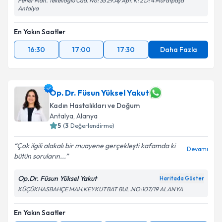
Fener Mah. Tekelioğlu Cad. No: 35 29.Ay Apt. K: 2 D: 4 Muratpaşa
Antalya
En Yakın Saatler
16:30
17:00
17:30
Daha Fazla
Op. Dr. Füsun Yüksel Yakut
Kadın Hastalıkları ve Doğum
Antalya
, Alanya
5
(
3
Değerlendirme)
Çok ilgili alakalı bir muayene gerçekleşti kafamda ki
Devamı
bütün soruların...
Op.Dr. Füsun Yüksel Yakut
Haritada Göster
KÜÇÜKHASBAHÇE MAH.KEYKUTBAT BUL.NO:107/19 ALANYA
En Yakın Saatler