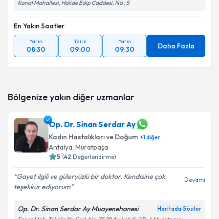
Kanal Mahallesi, Halide Edip Caddesi, No : 5
En Yakın Saatler
Yarın
Yarın
Yarın
Daha Fazla
08:30
09:00
09:30
Bölgenize yakın diğer uzmanlar
Op. Dr. Sinan Serdar Ay
Kadın Hastalıkları ve Doğum
+
1
diğer
Antalya
, Muratpaşa
5
(
42
Değerlendirme)
Gayet ilgili ve güleryüzlü bir doktor. Kendisine çok
Devamı
teşekkür ediyorum
Op. Dr. Sinan Serdar Ay Muayenehanesi
Haritada Göster