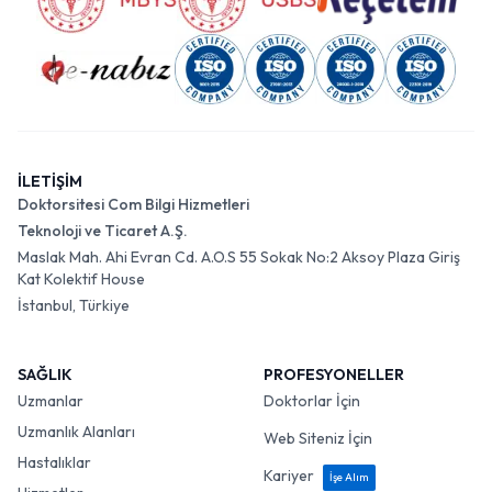
İLETİŞİM
Doktorsitesi Com Bilgi Hizmetleri
Teknoloji ve Ticaret A.Ş.
Maslak Mah. Ahi Evran Cd. A.O.S 55 Sokak No:2 Aksoy Plaza Giriş
Kat Kolektif House
İstanbul, Türkiye
SAĞLIK
PROFESYONELLER
Uzmanlar
Doktorlar İçin
Uzmanlık Alanları
Web Siteniz İçin
Hastalıklar
Kariyer
İşe Alım