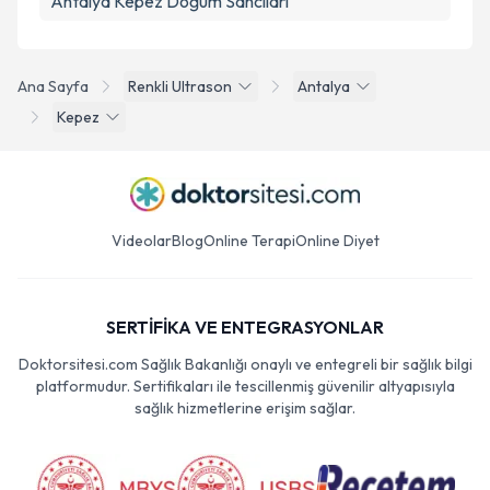
Antalya Kepez Doğum Sancıları
Ana Sayfa
Renkli Ultrason
Antalya
Kepez
Videolar
Blog
Online Terapi
Online Diyet
SERTİFİKA VE ENTEGRASYONLAR
Doktorsitesi.com Sağlık Bakanlığı onaylı ve entegreli bir sağlık bilgi
platformudur. Sertifikaları ile tescillenmiş güvenilir altyapısıyla
sağlık hizmetlerine erişim sağlar.