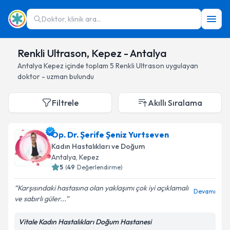
Doktor, klinik ara...
Renkli Ultrason, Kepez - Antalya
Antalya
Kepez
içinde toplam
5
Renkli Ultrason
uygulayan
doktor - uzman bulundu
Filtrele
Akıllı Sıralama
Op. Dr. Şerife Şeniz Yurtseven
Kadın Hastalıkları ve Doğum
Antalya
, Kepez
5
(
49
Değerlendirme)
Karşısındaki hastasına olan yaklaşımı çok iyi açıklamalı
Devamı
ve sabırlı güler...
Vitale Kadın Hastalıkları Doğum Hastanesi