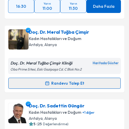
Yarın
Yarın
16:30
Daha Fazla
11:00
11:30
Doç. Dr. Meral Tuğba Çimşir
Kadın Hastalıkları ve Doğum
Antalya
, Alanya
Doç. Dr. Meral Tuğba Çimşir Kliniği
Haritada Göster
Oba Prime Sitesi, Eski Gazipaşa Cd. C Blok No:2
Randevu Talep Et
Randevu Takvimi Talebi
Doç. Dr. Meral Tuğba Çimşir
için randevu takvimi
Doç. Dr. Sadettin Güngör
talebi oluşturun. Size bu uzmandan randevu almanız
Kadın Hastalıkları ve Doğum
+
1
diğer
için bir takvim hazırlandığında e-posta ile
Antalya
, Alanya
bilgilendireceğiz.
5
(
25
Değerlendirme)