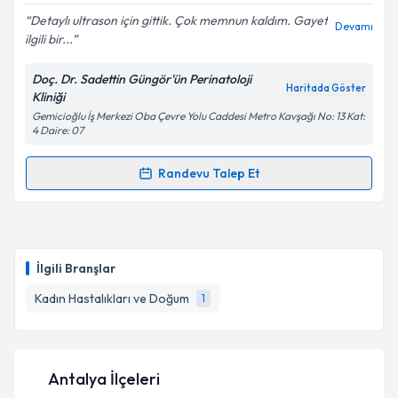
E-posta Adresiniz
Detaylı ultrason için gittik. Çok memnun kaldım. Gayet
Devamı
ilgili bir...
Doç. Dr. Sadettin Güngör'ün Perinatoloji
Haritada Göster
Kliniği
Kişisel verilerimin işlenmesine ilişkin
Aydınlatma
Gemicioğlu İş Merkezi Oba Çevre Yolu Caddesi Metro Kavşağı No: 13 Kat:
Metni
'ni okudum ve kişisel verilerimin belirtilen
4 Daire: 07
kapsamda işlenmesini kabul ediyorum.
Randevu Talep Et
Randevu Takvimi Talebi
Takvim Talebini Gönder
Doç. Dr. Sadettin Güngör
için randevu takvimi talebi
oluşturun. Size bu uzmandan randevu almanız için bir
İlgili Branşlar
takvim hazırlandığında e-posta ile bilgilendireceğiz.
Kadın Hastalıkları ve Doğum
1
E-posta Adresiniz
Antalya İlçeleri