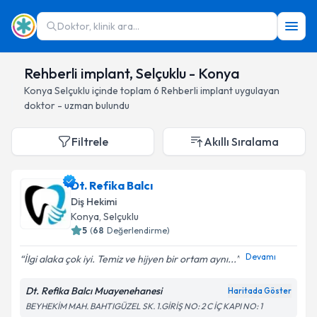
Doktor, klinik ara...
Rehberli implant, Selçuklu - Konya
Konya
Selçuklu
içinde toplam
6
Rehberli implant
uygulayan
doktor - uzman bulundu
Filtrele
Akıllı Sıralama
Dt. Refika Balcı
Diş Hekimi
Konya
, Selçuklu
5
(
68
Değerlendirme)
Devamı
İlgi alaka çok iyi. Temiz ve hijyen bir ortam aynı...
Dt. Refika Balcı Muayenehanesi
Haritada Göster
BEYHEKİM MAH. BAHTIGÜZEL SK. 1.GİRİŞ NO: 2 C İÇ KAPI NO: 1