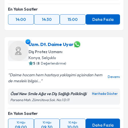
En Yakın Saatler
14:00
14:30
15:00
Daha Fazla
Uzm. Dt. Daime Uyar
Diş Protez Uzmanı
Konya
, Selçuklu
5
(
8
Değerlendirme)
Daime hocam hem hastaya yaklaşimi açisindan hem
Devamı
de mesleki bilgisi...
Özel New Smile Ağız ve Diş Sağlığı Polikliniği
Haritada Göster
Parsana Mah. Zümrütova Sok. No:1 D:11
En Yakın Saatler
10 Ağu
10 Ağu
10 Ağu
Daha Fazla
09:00
09:30
10:00