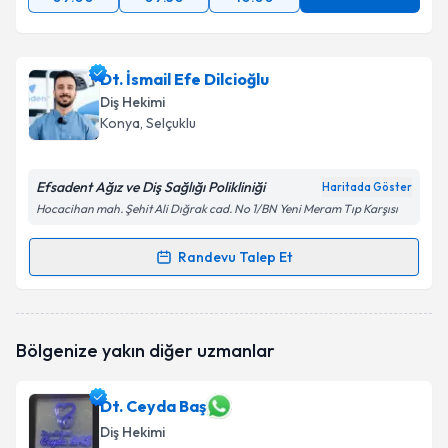
Dt. İsmail Efe Dilcioğlu
Diş Hekimi
Konya
, Selçuklu
Efsadent Ağız ve Diş Sağlığı Polikliniği
Haritada Göster
Hocacihan mah. Şehit Ali Dığrak cad. No 1/BN Yeni Meram Tıp Karşısı
Randevu Talep Et
Randevu Takvimi Talebi
Dt. İsmail Efe Dilcioğlu
için randevu takvimi talebi
Bölgenize yakın diğer uzmanlar
oluşturun. Size bu uzmandan randevu almanız için bir
takvim hazırlandığında e-posta ile bilgilendireceğiz.
Dt. Ceyda Baş
E-posta Adresiniz
Diş Hekimi