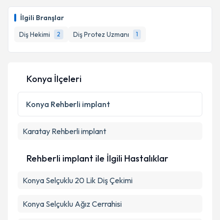
Dt. Mehmet Çelik
için randevu takvimi talebi
oluşturun. Size bu uzmandan randevu almanız için bir
İlgili Branşlar
takvim hazırlandığında e-posta ile bilgilendireceğiz.
Diş Hekimi
Diş Protez Uzmanı
2
1
E-posta Adresiniz
Konya İlçeleri
Kişisel verilerimin işlenmesine ilişkin
Aydınlatma
Metni
'ni okudum ve kişisel verilerimin belirtilen
Konya
Rehberli implant
kapsamda işlenmesini kabul ediyorum.
Karatay
Rehberli implant
Takvim Talebini Gönder
Rehberli implant ile İlgili Hastalıklar
Konya Selçuklu 20 Lik Diş Çekimi
Konya Selçuklu Ağız Cerrahisi