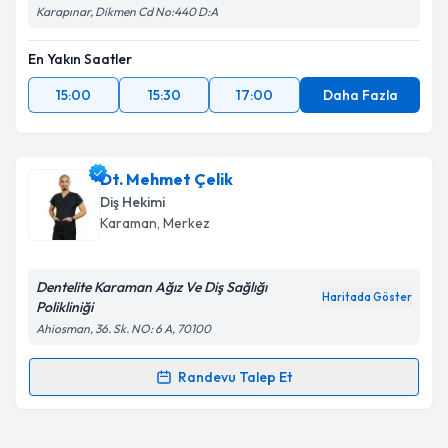
Karapınar, Dikmen Cd No:440 D:A
En Yakın Saatler
15:00
15:30
17:00
Daha Fazla
Dt. Mehmet Çelik
Diş Hekimi
Karaman
, Merkez
Dentelite Karaman Ağız Ve Diş Sağlığı
Haritada Göster
Polikliniği
Ahiosman, 36. Sk. NO: 6 A, 70100
Randevu Talep Et
Randevu Takvimi Talebi