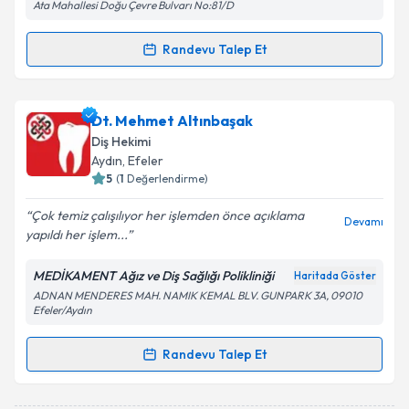
Ata Mahallesi Doğu Çevre Bulvarı No:81/D
Randevu Talep Et
Randevu Takvimi Talebi
Dt. Emre İnce
için randevu takvimi talebi oluşturun.
Dt. Mehmet Altınbaşak
Size bu uzmandan randevu almanız için bir takvim
Diş Hekimi
hazırlandığında e-posta ile bilgilendireceğiz.
Aydın
, Efeler
5
(
1
Değerlendirme)
E-posta Adresiniz
Çok temiz çalışılıyor her işlemden önce açıklama
Devamı
yapıldı her işlem...
MEDİKAMENT Ağız ve Diş Sağlığı Polikliniği
Haritada Göster
Kişisel verilerimin işlenmesine ilişkin
Aydınlatma
ADNAN MENDERES MAH. NAMIK KEMAL BLV. GUNPARK 3A, 09010
Metni
'ni okudum ve kişisel verilerimin belirtilen
Efeler/Aydın
kapsamda işlenmesini kabul ediyorum.
Randevu Talep Et
Randevu Takvimi Talebi
Takvim Talebini Gönder