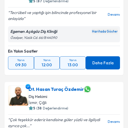
5
(
87
Değerlendirme)
Tecrübeli ve yaptığı işin bilincinde profesyonel bir
Devamı
anlayizla
Egemen Açıkgöz Diş Kliniği
Haritada Göster
Özalper, Yüzük Cd. 66/B 44090
En Yakın Saatler
Yarın
Yarın
Yarın
Daha Fazla
09:30
12:00
13:00
Dt. Hasan Turaç Özdemir
Diş Hekimi
İzmir
, Çiğli
5
(
38
Değerlendirme)
Çok teşekkür ederiz kendisine güler yüzlü ve ilgiliydi
Devamı
ayrıca çok...