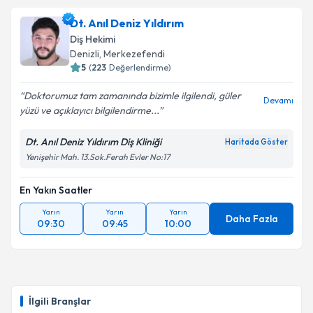
Dt. Anıl Deniz Yıldırım
Diş Hekimi
Denizli
, Merkezefendi
5
(
223
Değerlendirme)
Doktorumuz tam zamanında bizimle ilgilendi, güler
Devamı
yüzü ve açıklayıcı bilgilendirme...
Dt. Anıl Deniz Yıldırım Diş Kliniği
Haritada Göster
Yenişehir Mah. 13.Sok.Ferah Evler No:17
En Yakın Saatler
Yarın
Yarın
Yarın
Daha Fazla
09:30
09:45
10:00
İlgili Branşlar