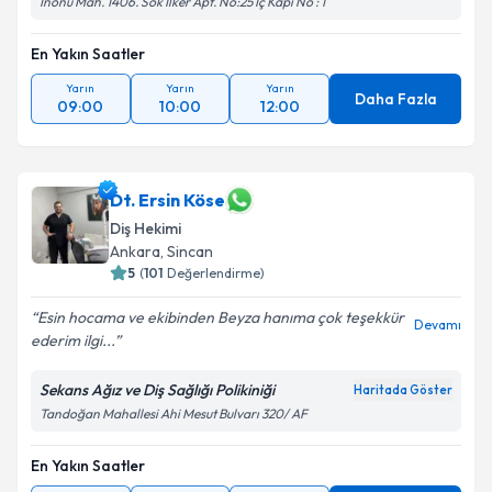
İnönü Mah. 1406. Sok İlker Apt. No:25 İç Kapı No : 1
En Yakın Saatler
Yarın
Yarın
Yarın
Daha Fazla
09:00
10:00
12:00
Dt. Ersin Köse
Diş Hekimi
Ankara
, Sincan
5
(
101
Değerlendirme)
Esin hocama ve ekibinden Beyza hanıma çok teşekkür
Devamı
ederim ilgi...
Sekans Ağız ve Diş Sağlığı Polikiniği
Haritada Göster
Tandoğan Mahallesi Ahi Mesut Bulvarı 320/ AF
En Yakın Saatler