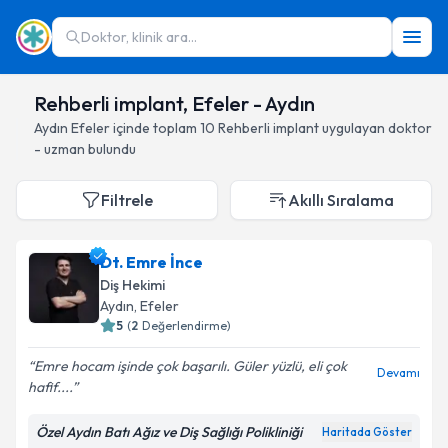
Doktor, klinik ara...
Rehberli implant, Efeler - Aydın
Aydın
Efeler
içinde toplam
10
Rehberli implant
uygulayan doktor
- uzman bulundu
Filtrele
Akıllı Sıralama
Dt. Emre İnce
Diş Hekimi
Aydın
, Efeler
5
(
2
Değerlendirme)
Emre hocam işinde çok başarılı. Güler yüzlü, eli çok
Devamı
hafif....
Özel Aydın Batı Ağız ve Diş Sağlığı Polikliniği
Haritada Göster