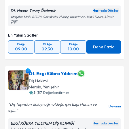
Dt. Hasan Turaç Özdemir
Haritada Göster
Ataşehir Mah. 8211/8. Sokak No:21 Ataç Apartmanı Kat:1 Daire:3 İzmir
Çiğli
En Yakın Saatler
10 Ağu
10 Ağu
10 Ağu
Daha Fazla
09:00
09:30
10:00
Dt. Ezgi Kübra Yıldırım
Diş Hekimi
Mersin
, Yenişehir
5
(
57
Değerlendirme)
Diş taşından dolayı ağrı olduğu için Ezgi Hanım ve
Devamı
eşi...
EZGİ KÜBRA YILDIRIM DİŞ KLİNİĞİ
Haritada Göster