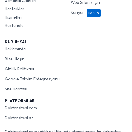
Uzmanlık Alanları
Web Siteniz İçin
Hastalıklar
Kariyer
İşe Alım
Hizmetler
Hastaneler
KURUMSAL
Hakkımızda
Bize Ulaşın
Gizlilik Politikası
Google Takvim Entegrasyonu
Site Haritası
PLATFORMLAR
Doktorsitesi.com
Doktorsitesi.az
Doktorsitesi.com sağlık sektöründe hizmet veren tıp doktorları,