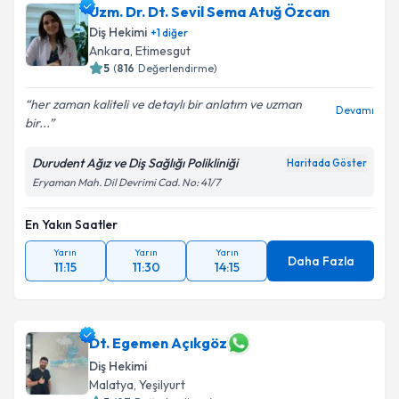
Uzm. Dr. Dt. Sevil Sema Atuğ Özcan
Diş Hekimi
+
1
diğer
Ankara
, Etimesgut
5
(
816
Değerlendirme)
her zaman kaliteli ve detaylı bir anlatım ve uzman
Devamı
bir...
Durudent Ağız ve Diş Sağlığı Polikliniği
Haritada Göster
Eryaman Mah. Dil Devrimi Cad. No: 41/7
En Yakın Saatler
Yarın
Yarın
Yarın
Daha Fazla
11:15
11:30
14:15
Dt. Egemen Açıkgöz
Diş Hekimi
Malatya
, Yeşilyurt