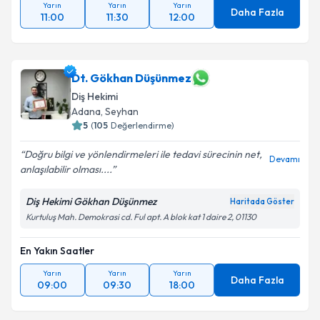
Yarın
Yarın
Yarın
Daha Fazla
11:00
11:30
12:00
Dt. Gökhan Düşünmez
Diş Hekimi
Adana
, Seyhan
5
(
105
Değerlendirme)
Doğru bilgi ve yönlendirmeleri ile tedavi sürecinin net,
Devamı
anlaşılabilir olması....
Diş Hekimi Gökhan Düşünmez
Haritada Göster
Kurtuluş Mah. Demokrasi cd. Ful apt. A blok kat 1 daire 2, 01130
En Yakın Saatler
Yarın
Yarın
Yarın
Daha Fazla
09:00
09:30
18:00