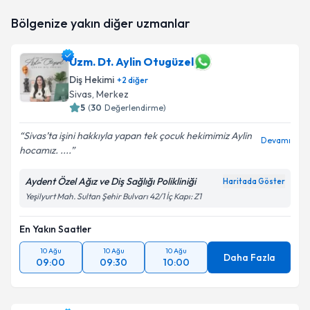
Dt. Mehmet Altınbaşak
için randevu takvimi talebi
Bölgenize yakın diğer uzmanlar
oluşturun. Size bu uzmandan randevu almanız için bir
takvim hazırlandığında e-posta ile bilgilendireceğiz.
Uzm. Dt. Aylin Otugüzel
E-posta Adresiniz
Diş Hekimi
+
2
diğer
Sivas
, Merkez
5
(
30
Değerlendirme)
Kişisel verilerimin işlenmesine ilişkin
Aydınlatma
Sivas’ta işini hakkıyla yapan tek çocuk hekimimiz Aylin
Devamı
Metni
'ni okudum ve kişisel verilerimin belirtilen
hocamız. ....
kapsamda işlenmesini kabul ediyorum.
Aydent Özel Ağız ve Diş Sağlığı Polikliniği
Haritada Göster
Yeşilyurt Mah. Sultan Şehir Bulvarı 42/1 İç Kapı: Z1
Takvim Talebini Gönder
En Yakın Saatler
10 Ağu
10 Ağu
10 Ağu
Daha Fazla
09:00
09:30
10:00