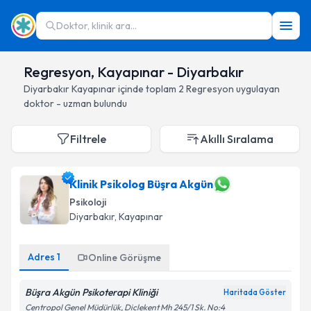
Doktor, klinik ara...
Regresyon, Kayapınar - Diyarbakır
Diyarbakır
Kayapınar
içinde toplam
2
Regresyon
uygulayan
doktor - uzman bulundu
Filtrele
Akıllı Sıralama
Klinik Psikolog Büşra Akgün
Psikoloji
Diyarbakır
, Kayapınar
Adres
1
Online Görüşme
Büşra Akgün Psikoterapi Kliniği
Haritada Göster
Centropol Genel Müdürlük, Diclekent Mh 245/1 Sk. No:4