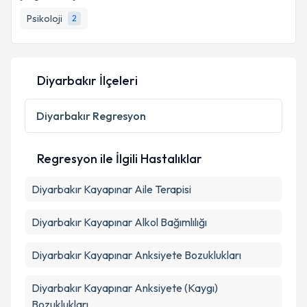
randevu almanız için bir takvim hazırlandığında e-
posta ile bilgilendireceğiz.
Psikoloji
2
E-posta Adresiniz
Diyarbakır İlçeleri
Kişisel verilerimin işlenmesine ilişkin
Aydınlatma
Diyarbakır
Regresyon
Metni
'ni okudum ve kişisel verilerimin belirtilen
kapsamda işlenmesini kabul ediyorum.
Regresyon ile İlgili Hastalıklar
Takvim Talebini Gönder
Diyarbakır Kayapınar Aile Terapisi
Diyarbakır Kayapınar Alkol Bağımlılığı
Diyarbakır Kayapınar Anksiyete Bozuklukları
Diyarbakır Kayapınar Anksiyete (Kaygı)
Bozuklukları