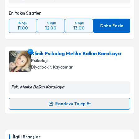
En Yakın Saatler
10 Ağu
10 Ağu
10 Ağu
Daha Fazla
11:00
12:00
13:00
Klinik Psikolog Melike Balkın Karakaya
Psikoloji
Diyarbakır
, Kayapınar
Psk. Melike Balkın Karakaya
Randevu Talep Et
Randevu Takvimi Talebi
Klinik Psikolog Melike Balkın Karakaya
için
randevu takvimi talebi oluşturun. Size bu uzmandan
İlgili Branşlar