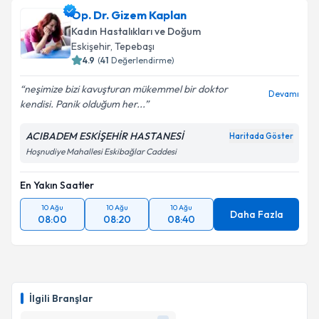
Op. Dr. Gizem Kaplan
Kadın Hastalıkları ve Doğum
Eskişehir
, Tepebaşı
4.9
(
41
Değerlendirme)
neşimize bizi kavuşturan mükemmel bir doktor
Devamı
kendisi. Panik olduğum her...
ACIBADEM ESKİŞEHİR HASTANESİ
Haritada Göster
Hoşnudiye Mahallesi Eskibağlar Caddesi
En Yakın Saatler
10 Ağu
10 Ağu
10 Ağu
Daha Fazla
08:00
08:20
08:40
İlgili Branşlar