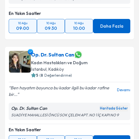
Metni
'ni okudum ve kişisel verilerimin belirtilen
kapsamda işlenmesini kabul ediyorum.
En Yakın Saatler
10 Ağu
10 Ağu
10 Ağu
Daha Fazla
09:00
09:30
10:00
Takvim Talebini Gönder
Op. Dr. Sultan Can
Kadın Hastalıkları ve Doğum
İstanbul
, Kadıköy
5
(
8
Değerlendirme)
Ben hayatım boyunca bu kadar ilgili bu kadar rafine
Devamı
bir...
Op. Dr. Sultan Can
Haritada Göster
SUADİYE MAHALLESİ ÖNCÜ SOK ÇELEM APT. NO 1 İÇ KAPI NO 9
En Yakın Saatler