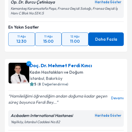
Op. Dr. Burcu Çetinkaya
Haritada Göster
Takvim Talebini Gönder
Kemankeş Karamustafa Paşa, Fransız Geçidi Sokağı, Fransız Geçidi İş
Hanı C Blok No:53 K:5
En Yakın Saatler
11 Ağu
11 Ağu
12 Ağu
Daha Fazla
12:30
15:00
11:00
Doç. Dr. Mehmet Ferdi Kıncı
Kadın Hastalıkları ve Doğum
İstanbul
, Bakırköy
5
(
8
Değerlendirme)
Hamileliğimi öğrendiğim andan doğuma kadar geçen
Devamı
süreç boyunca Ferdi Bey...
Acıbadem International Hastanesi
Haritada Göster
Yeşilköy, İstanbul Caddesi No:82