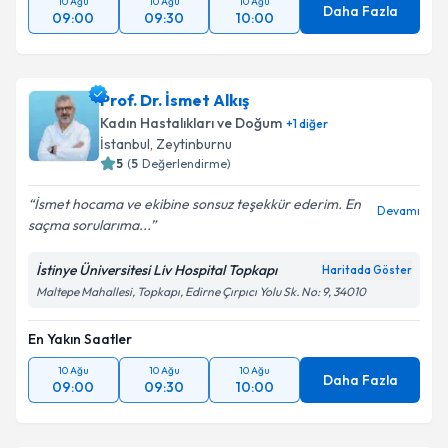
10 Ağu
10 Ağu
10 Ağu
Daha Fazla
09:00
09:30
10:00
Prof. Dr. İsmet Alkış
Kadın Hastalıkları ve Doğum
+
1
diğer
İstanbul
, Zeytinburnu
5
(
5
Değerlendirme)
İsmet hocama ve ekibine sonsuz teşekkür ederim. En
Devamı
saçma sorularıma...
İstinye Üniversitesi Liv Hospital Topkapı
Haritada Göster
Maltepe Mahallesi, Topkapı, Edirne Çırpıcı Yolu Sk. No: 9, 34010
En Yakın Saatler
10 Ağu
10 Ağu
10 Ağu
Daha Fazla
09:00
09:30
10:00