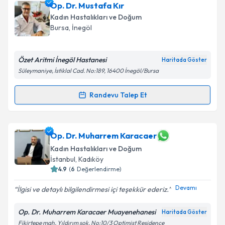
Op. Dr. Mustafa Kır
Kadın Hastalıkları ve Doğum
Bursa
, İnegöl
Özet Aritmi İnegöl Hastanesi
Haritada Göster
Süleymaniye, İstiklal Cad. No:189, 16400 İnegöl/Bursa
Randevu Talep Et
Randevu Takvimi Talebi
Op. Dr. Mustafa Kır
için randevu takvimi talebi
Op. Dr. Muharrem Karacaer
oluşturun. Size bu uzmandan randevu almanız için bir
Kadın Hastalıkları ve Doğum
takvim hazırlandığında e-posta ile bilgilendireceğiz.
İstanbul
, Kadıköy
4.9
(
6
Değerlendirme)
E-posta Adresiniz
Devamı
İlgisi ve detaylı bilgilendirmesi içi teşekkür ederiz.
Op. Dr. Muharrem Karacaer Muayenehanesi
Haritada Göster
Kişisel verilerimin işlenmesine ilişkin
Aydınlatma
Fikirtepe mah, Yıldırım sok, No:10/3 Optimist Residence