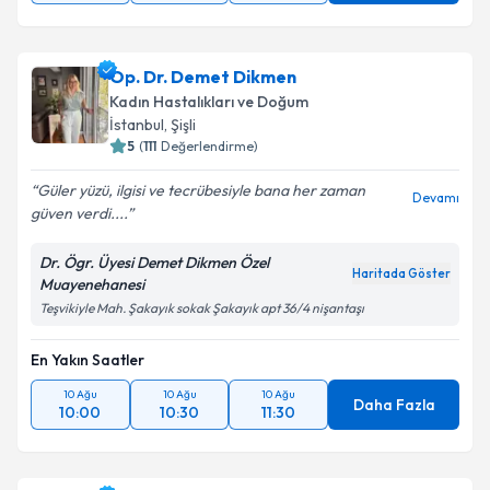
Op. Dr. Demet Dikmen
Kadın Hastalıkları ve Doğum
İstanbul
, Şişli
5
(
111
Değerlendirme)
Güler yüzü, ilgisi ve tecrübesiyle bana her zaman
Devamı
güven verdi....
Dr. Ögr. Üyesi Demet Dikmen Özel
Haritada Göster
Muayenehanesi
Teşvikiyle Mah. Şakayık sokak Şakayık apt 36/4 nişantaşı
En Yakın Saatler
10 Ağu
10 Ağu
10 Ağu
Daha Fazla
10:00
10:30
11:30