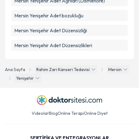
Mersin Yenişehir Adet Ağrıları (Dismenore)
Mersin Yenişehir Adet bozukluğu
Mersin Yenişehir Adet Düzensizliği
Mersin Yenişehir Adet Düzensizlikleri
Ana Sayfa
Rahim Zari Kanseri Tedavisi
Mersin
Yenişehir
Videolar
Blog
Online Terapi
Online Diyet
SERTİFİKA VE ENTEGRASYONLAR