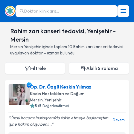
Doktor, klinik ara...
Rahim zarı kanseri tedavisi, Yenişehir -
Mersin
Mersin
Yenişehir
içinde toplam
10
Rahim zarı kanseri tedavisi
uygulayan doktor - uzman bulundu
Filtrele
Akıllı Sıralama
Op. Dr. Özgü Keskin Yılmaz
Kadın Hastalıkları ve Doğum
Mersin
, Yenişehir
5
(
5
Değerlendirme)
Özgü hocamı Instagram'da takip etmeye başlamıştım
Devamı
işine hakim oluşu beni...