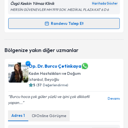
Özgü Keskin Yılmaz Klinik
Haritada Göster
MERSİN GÜVENEVLER MH 1919 SOK .MEDİKAL PLAZA KAT 6 D 6
Randevu Talep Et
Randevu Takvimi Talebi
Op. Dr. Özgü Keskin Yılmaz
için randevu takvimi
Bölgenize yakın diğer uzmanlar
talebi oluşturun. Size bu uzmandan randevu almanız
için bir takvim hazırlandığında e-posta ile
bilgilendireceğiz.
Op. Dr. Burcu Çetinkaya
Kadın Hastalıkları ve Doğum
E-posta Adresiniz
İstanbul
, Beyoğlu
5
(
37
Değerlendirme)
Burcu hoca çok güler yüzlü ve işini çok dikkatli
Devamı
Kişisel verilerimin işlenmesine ilişkin
Aydınlatma
yapan...
Metni
'ni okudum ve kişisel verilerimin belirtilen
kapsamda işlenmesini kabul ediyorum.
Adres
1
Online Görüşme