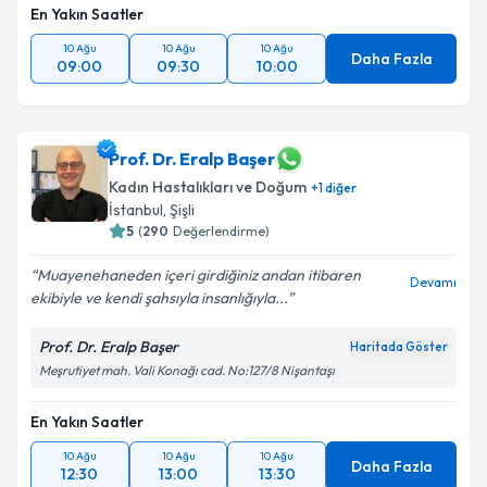
En Yakın Saatler
10 Ağu
10 Ağu
10 Ağu
Daha Fazla
09:00
09:30
10:00
Prof. Dr. Eralp Başer
Kadın Hastalıkları ve Doğum
+
1
diğer
İstanbul
, Şişli
5
(
290
Değerlendirme)
Muayenehaneden içeri girdiğiniz andan itibaren
Devamı
ekibiyle ve kendi şahsıyla insanlığıyla...
Prof. Dr. Eralp Başer
Haritada Göster
Meşrutiyet mah. Vali Konağı cad. No:127/8 Nişantaşı
En Yakın Saatler
10 Ağu
10 Ağu
10 Ağu
Daha Fazla
12:30
13:00
13:30