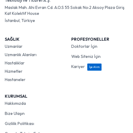
Teknoloji ve Ticaret A.Ş.
Maslak Mah. Ahi Evran Cd. A.O.S 55 Sokak No:2 Aksoy Plaza Giriş
Kat Kolektif House
İstanbul, Türkiye
SAĞLIK
PROFESYONELLER
Uzmanlar
Doktorlar İçin
Uzmanlık Alanları
Web Siteniz İçin
Hastalıklar
Kariyer
İşe Alım
Hizmetler
Hastaneler
KURUMSAL
Hakkımızda
Bize Ulaşın
Gizlilik Politikası