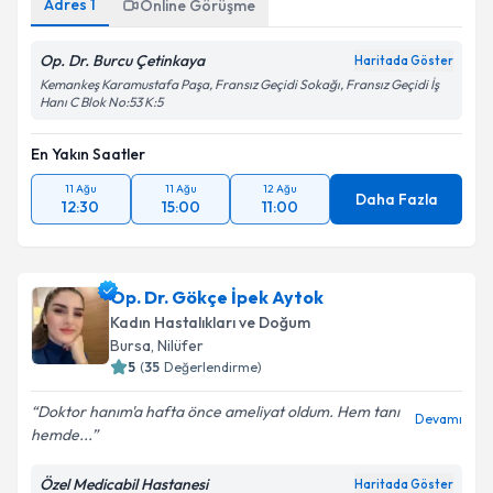
Adres
1
Online Görüşme
Op. Dr. Burcu Çetinkaya
Haritada Göster
Kemankeş Karamustafa Paşa, Fransız Geçidi Sokağı, Fransız Geçidi İş
Hanı C Blok No:53 K:5
En Yakın Saatler
11 Ağu
11 Ağu
12 Ağu
Daha Fazla
12:30
15:00
11:00
Op. Dr. Gökçe İpek Aytok
Kadın Hastalıkları ve Doğum
Bursa
, Nilüfer
5
(
35
Değerlendirme)
Doktor hanım'a hafta önce ameliyat oldum. Hem tanı
Devamı
hemde...
Özel Medicabil Hastanesi
Haritada Göster