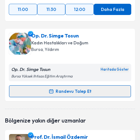
kapsamda işlenmesini kabul ediyorum.
11:00
11:30
12:00
Daha Fazla
Takvim Talebini Gönder
Op. Dr. Simge Tosun
Kadın Hastalıkları ve Doğum
Bursa
, Yıldırım
Op. Dr. Simge Tosun
Haritada Göster
Bursa Yüksek Ihtisas Eğitim Araştırma
Randevu Talep Et
Randevu Takvimi Talebi
Op. Dr. Simge Tosun
için randevu takvimi talebi
Bölgenize yakın diğer uzmanlar
oluşturun. Size bu uzmandan randevu almanız için bir
takvim hazırlandığında e-posta ile bilgilendireceğiz.
Prof. Dr. İsmail Özdemir