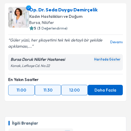
Op. Dr. Seda Duygu Demirçelik
Kadın Hastalıkları ve Doğum
Bursa
, Nilüfer
5
(
3
Değerlendirme)
Güler yüzü, her şikayetimi tek tek detaylı bir şekilde
Devamı
açıklaması,...
Bursa Doruk Nilüfer Hastanesi
Haritada Göster
Konak, Lefkoşe Cd. No:22
En Yakın Saatler
11:00
11:30
12:00
Daha Fazla
İlgili Branşlar