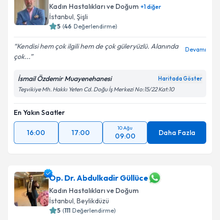
E-posta Adresiniz
Kadın Hastalıkları ve Doğum
+
1
diğer
İstanbul
, Şişli
5
(
46
Değerlendirme)
Kendisi hem çok ilgili hem de çok güleryüzlü. Alanında
Kişisel verilerimin işlenmesine ilişkin
Aydınlatma
Devamı
çok...
Metni
'ni okudum ve kişisel verilerimin belirtilen
kapsamda işlenmesini kabul ediyorum.
İsmail Özdemir Muayenehanesi
Haritada Göster
Teşvikiye Mh. Hakkı Yeten Cd. Doğu İş Merkezi No:15/22 Kat:10
Takvim Talebini Gönder
En Yakın Saatler
10 Ağu
16:00
17:00
Daha Fazla
09:00
Op. Dr. Abdulkadir Güllüce
Kadın Hastalıkları ve Doğum
İstanbul
, Beylikdüzü
5
(
111
Değerlendirme)