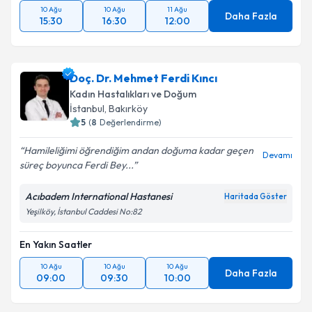
10 Ağu
10 Ağu
11 Ağu
Daha Fazla
15:30
16:30
12:00
Doç. Dr. Mehmet Ferdi Kıncı
Kadın Hastalıkları ve Doğum
İstanbul
, Bakırköy
5
(
8
Değerlendirme)
Hamileliğimi öğrendiğim andan doğuma kadar geçen
Devamı
süreç boyunca Ferdi Bey...
Acıbadem International Hastanesi
Haritada Göster
Yeşilköy, İstanbul Caddesi No:82
En Yakın Saatler
10 Ağu
10 Ağu
10 Ağu
Daha Fazla
09:00
09:30
10:00