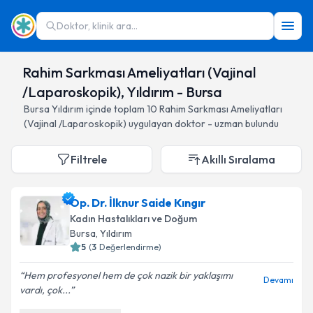
Doktor, klinik ara...
Rahim Sarkması Ameliyatları (Vajinal
/Laparoskopik), Yıldırım - Bursa
Bursa
Yıldırım
içinde toplam
10
Rahim Sarkması Ameliyatları
(Vajinal /Laparoskopik)
uygulayan doktor - uzman bulundu
Filtrele
Akıllı Sıralama
Op. Dr. İlknur Saide Kıngır
Kadın Hastalıkları ve Doğum
Bursa
, Yıldırım
5
(
3
Değerlendirme)
Hem profesyonel hem de çok nazik bir yaklaşımı
Devamı
vardı, çok...