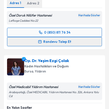
Adres
1
Adres
2
Özel Doruk Nilüfer Hastanesi
Haritada Göster
Lefkoşe Caddesi No:22
0 (850) 811 76 34
Randevu Takvimi Talebi
Randevu Talep Et
Op. Dr. İlknur Saide Kıngır
için randevu takvimi
talebi oluşturun. Size bu uzmandan randevu almanız
Op. Dr. Yeşim Ezgi Çolak
için bir takvim hazırlandığında e-posta ile
bilgilendireceğiz.
Kadın Hastalıkları ve Doğum
Bursa
, Yıldırım
E-posta Adresiniz
Özel Medicabil Yıldırım Hastanesi
Haritada Göster
Arabayatağı, Özel MEDICABIL Yıldırım Hastanesi No. 326, Ankara Yolu
Cd
Kişisel verilerimin işlenmesine ilişkin
Aydınlatma
Metni
'ni okudum ve kişisel verilerimin belirtilen
En Yakın Saatler