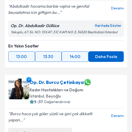
Abdulkadir hocama barbie vajina ve genital
Devamı
beyazlatma icin gittigim bu...
Op. Dr. Abdulkadir Güllüce
Haritada Göster
Yakuplu, 67. Sk. NO: 13 KAT: 3 İC KAPI NO:3, 34520 Beylikdüzü/İstanbul
En Yakın Saatler
13:00
13:30
14:00
Daha Fazla
Op. Dr. Burcu Çetinkaya
Kadın Hastalıkları ve Doğum
İstanbul
, Beyoğlu
5
(
37
Değerlendirme)
Burcu hoca çok güler yüzlü ve işini çok dikkatli
Devamı
yapan...