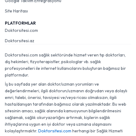
Google Takvim Entegrasyonu
Site Haritası
PLATFORMLAR
Doktorsitesi.com
Doktorsitesi.az
Doktorsitesi.com sağlık sektöründe hizmet veren tıp doktorları,
diş hekimleri, fizyoterapistler, psikologlar vb. sağlık
profesyonelleri ile internet kullanıcılarını buluşturan bağımsız bir
platformdur.
İş bu sayfada yer alan doktor/uzman yorumları ve
değerlendirmeleri, ilgili doktorun/uzmanın doğrudan veya dolaylı
emri, talebi, önerisi, tavsiyesi ve/veya ricası olmaksızın, ilgili
hasta/danışan tarafından bağımsız olarak yazılmaktadır. Bu web
sitesinin amacı, sağlık alanında kamuoyunun bilgilendirilmesini
sağlamak, sağlık okuryazarlığını artırmak, kişilerin sağlık
ihtiyaçlarına uygun en iyi doktor veya uzmana ulaşmasını
kolaylaştırmaktır.
Doktorsitesi.com
herhangi bir Sağlık Hizmeti