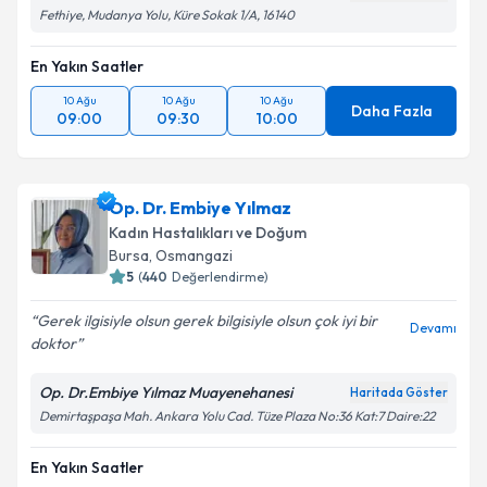
Fethiye, Mudanya Yolu, Küre Sokak 1/A, 16140
En Yakın Saatler
10 Ağu
10 Ağu
10 Ağu
Daha Fazla
09:00
09:30
10:00
Op. Dr. Embiye Yılmaz
Kadın Hastalıkları ve Doğum
Bursa
, Osmangazi
5
(
440
Değerlendirme)
Gerek ilgisiyle olsun gerek bilgisiyle olsun çok iyi bir
Devamı
doktor
Op. Dr.Embiye Yılmaz Muayenehanesi
Haritada Göster
Demirtaşpaşa Mah. Ankara Yolu Cad. Tüze Plaza No:36 Kat:7 Daire:22
En Yakın Saatler