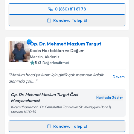
kapsamda işlenmesini kabul ediyorum.
0 (850) 811 81 78
Randevu Takvimi Talebi
Takvim Talebini Gönder
Randevu Talep Et
Op. Dr. Hale Erbaş
için randevu takvimi talebi
oluşturun. Size bu uzmandan randevu almanız için bir
Op. Dr. Mehmet Mazlum Turgut
takvim hazırlandığında e-posta ile bilgilendireceğiz.
Kadın Hastalıkları ve Doğum
E-posta Adresiniz
Mersin
, Akdeniz
5
(
3
Değerlendirme)
Mazlum hoca'ya kızım için gittik çok memnun kaldık
Devamı
alanında çok...
Kişisel verilerimin işlenmesine ilişkin
Aydınlatma
Metni
'ni okudum ve kişisel verilerimin belirtilen
Op. Dr. Mehmet Mazlum Turgut Özel
kapsamda işlenmesini kabul ediyorum.
Haritada Göster
Muayenehanesi
Kiremithane mah. Dr.Cemalettin Tanrıöver Sk. Müzeyyen Boro İş
Merkezi K:1 D:10
Takvim Talebini Gönder
Randevu Talep Et
Randevu Takvimi Talebi