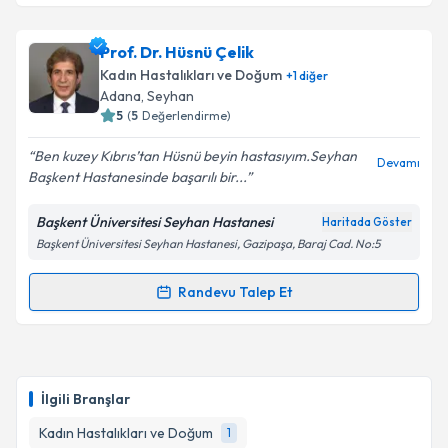
Op. Dr. Mehmet Mazlum Turgut
için randevu
Prof. Dr. Hüsnü Çelik
takvimi talebi oluşturun. Size bu uzmandan randevu
Kadın Hastalıkları ve Doğum
+
1
diğer
almanız için bir takvim hazırlandığında e-posta ile
Adana
, Seyhan
bilgilendireceğiz.
5
(
5
Değerlendirme)
E-posta Adresiniz
Ben kuzey Kıbrıs’tan Hüsnü beyin hastasıyım.Seyhan
Devamı
Başkent Hastanesinde başarılı bir...
Başkent Üniversitesi Seyhan Hastanesi
Haritada Göster
Başkent Üniversitesi Seyhan Hastanesi, Gazipaşa, Baraj Cad. No:5
Kişisel verilerimin işlenmesine ilişkin
Aydınlatma
Metni
'ni okudum ve kişisel verilerimin belirtilen
kapsamda işlenmesini kabul ediyorum.
Randevu Talep Et
Randevu Takvimi Talebi
Takvim Talebini Gönder
Prof. Dr. Hüsnü Çelik
için randevu takvimi talebi
oluşturun. Size bu uzmandan randevu almanız için bir
İlgili Branşlar
takvim hazırlandığında e-posta ile bilgilendireceğiz.
Kadın Hastalıkları ve Doğum
1