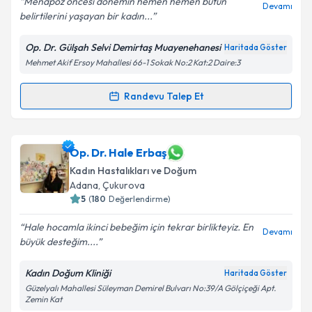
Menapoz öncesi dönemin hemen hemen bütün
Devamı
belirtilerini yaşayan bir kadın...
Kişisel verilerimin işlenmesine ilişkin
Aydınlatma
Op. Dr. Gülşah Selvi Demirtaş Muayenehanesi
Haritada Göster
Metni
'ni okudum ve kişisel verilerimin belirtilen
Mehmet Akif Ersoy Mahallesi 66-1 Sokak No:2 Kat:2 Daire:3
kapsamda işlenmesini kabul ediyorum.
Randevu Talep Et
Randevu Takvimi Talebi
Takvim Talebini Gönder
Doç. Dr. Gülşah Selvi Demirtaş
için randevu takvimi
Op. Dr. Hale Erbaş
talebi oluşturun. Size bu uzmandan randevu almanız
Kadın Hastalıkları ve Doğum
için bir takvim hazırlandığında e-posta ile
Adana
, Çukurova
bilgilendireceğiz.
5
(
180
Değerlendirme)
E-posta Adresiniz
Hale hocamla ikinci bebeğim için tekrar birlikteyiz. En
Devamı
büyük desteğim....
Kadın Doğum Kliniği
Haritada Göster
Kişisel verilerimin işlenmesine ilişkin
Aydınlatma
Güzelyalı Mahallesi Süleyman Demirel Bulvarı No:39/A Gölçiçeği Apt.
Zemin Kat
Metni
'ni okudum ve kişisel verilerimin belirtilen