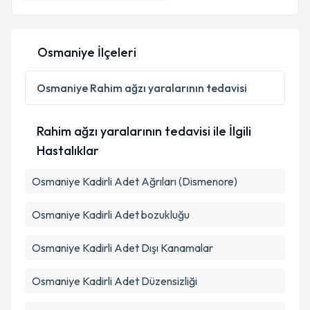
E-posta Adresiniz
Osmaniye İlçeleri
Kişisel verilerimin işlenmesine ilişkin
Aydınlatma
Metni
'ni okudum ve kişisel verilerimin belirtilen
Osmaniye
Rahim ağzı yaralarının tedavisi
kapsamda işlenmesini kabul ediyorum.
Rahim ağzı yaralarının tedavisi ile İlgili
Takvim Talebini Gönder
Hastalıklar
Osmaniye Kadirli Adet Ağrıları (Dismenore)
Osmaniye Kadirli Adet bozukluğu
Osmaniye Kadirli Adet Dışı Kanamalar
Osmaniye Kadirli Adet Düzensizliği