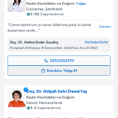
Kadın Hastalıkları ve Doğum
+
1
diğer
Gaziantep
, Şehitkamil
5
(
152
Değerlendirme)
Canım doktorum iyi varsın Allah'ıma şükür ki sizinle
Devamı
buluşmaya vesile...
Doç. Dr. Hatice Ender Soydinç
Haritada Göster
Primemall AVM karşısı 15 Temmuz Mah. 148123 Sok. No: 23 27560
05303252930
Randevu Takvimi Talebi
Randevu Talep Et
Doç. Dr. Hatice Ender Soydinç
için randevu takvimi
talebi oluşturun. Size bu uzmandan randevu almanız
Doç. Dr. Gülşah Selvi Demirtaş
için bir takvim hazırlandığında e-posta ile
bilgilendireceğiz.
Kadın Hastalıkları ve Doğum
Denizli
, Merkezefendi
E-posta Adresiniz
5
(
3
Değerlendirme)