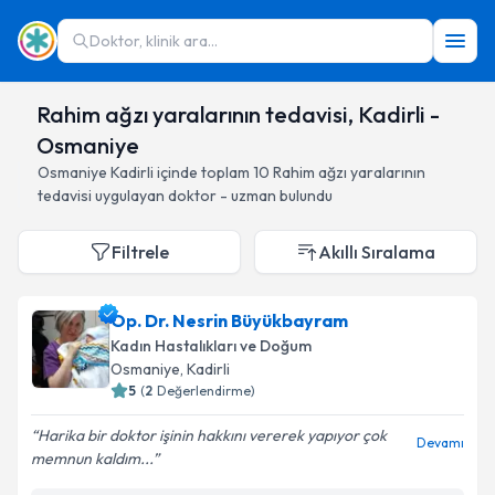
Doktor, klinik ara...
Rahim ağzı yaralarının tedavisi, Kadirli -
Osmaniye
Osmaniye
Kadirli
içinde toplam
10
Rahim ağzı yaralarının
tedavisi
uygulayan doktor - uzman bulundu
Filtrele
Akıllı Sıralama
Op. Dr. Nesrin Büyükbayram
Kadın Hastalıkları ve Doğum
Osmaniye
, Kadirli
5
(
2
Değerlendirme)
Harika bir doktor işinin hakkını vererek yapıyor çok
Devamı
memnun kaldım...