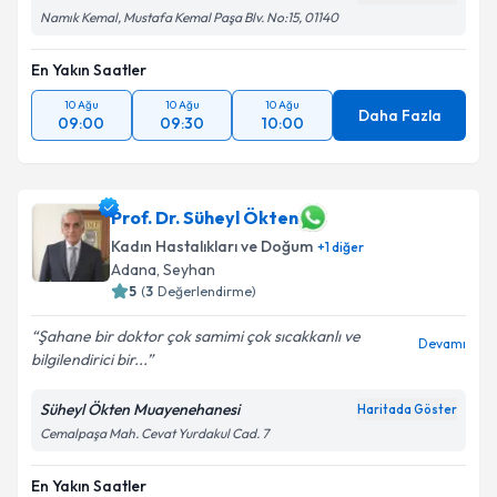
Takvim Talebini Gönder
Namık Kemal, Mustafa Kemal Paşa Blv. No:15, 01140
En Yakın Saatler
10 Ağu
10 Ağu
10 Ağu
Daha Fazla
09:00
09:30
10:00
Prof. Dr. Süheyl Ökten
Kadın Hastalıkları ve Doğum
+
1
diğer
Adana
, Seyhan
5
(
3
Değerlendirme)
Şahane bir doktor çok samimi çok sıcakkanlı ve
Devamı
bilgilendirici bir...
Süheyl Ökten Muayenehanesi
Haritada Göster
Cemalpaşa Mah. Cevat Yurdakul Cad. 7
En Yakın Saatler