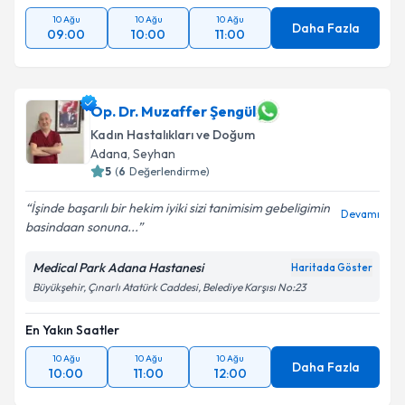
10 Ağu
10 Ağu
10 Ağu
Daha Fazla
09:00
10:00
11:00
Op. Dr. Muzaffer Şengül
Kadın Hastalıkları ve Doğum
Adana
, Seyhan
5
(
6
Değerlendirme)
İşinde başarılı bir hekim iyiki sizi tanimisim gebeligimin
Devamı
basindaan sonuna...
Medical Park Adana Hastanesi
Haritada Göster
Büyükşehir, Çınarlı Atatürk Caddesi, Belediye Karşısı No:23
En Yakın Saatler
10 Ağu
10 Ağu
10 Ağu
Daha Fazla
10:00
11:00
12:00