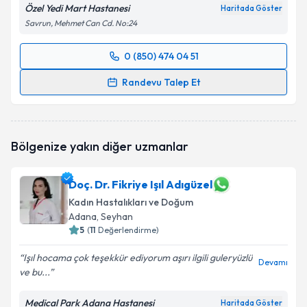
Özel Yedi Mart Hastanesi
Haritada Göster
Savrun, Mehmet Can Cd. No:24
0 (850) 474 04 51
Randevu Takvimi Talebi
Randevu Talep Et
Op. Dr. Nesrin Büyükbayram
için randevu takvimi
talebi oluşturun. Size bu uzmandan randevu almanız
için bir takvim hazırlandığında e-posta ile
Bölgenize yakın diğer uzmanlar
bilgilendireceğiz.
E-posta Adresiniz
Doç. Dr. Fikriye Işıl Adıgüzel
Kadın Hastalıkları ve Doğum
Adana
, Seyhan
5
(
11
Değerlendirme)
Kişisel verilerimin işlenmesine ilişkin
Aydınlatma
Işıl hocama çok teşekkür ediyorum aşırı ilgili guleryüzlü
Metni
'ni okudum ve kişisel verilerimin belirtilen
Devamı
ve bu...
kapsamda işlenmesini kabul ediyorum.
Medical Park Adana Hastanesi
Haritada Göster