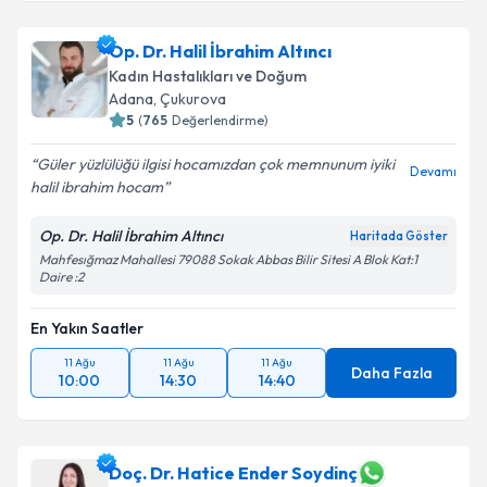
Op. Dr. Halil İbrahim Altıncı
Kadın Hastalıkları ve Doğum
Adana
, Çukurova
5
(
765
Değerlendirme)
Güler yüzlülüğü ilgisi hocamızdan çok memnunum iyiki
Devamı
halil ibrahim hocam
Op. Dr. Halil İbrahim Altıncı
Haritada Göster
Mahfesığmaz Mahallesi 79088 Sokak Abbas Bilir Sitesi A Blok Kat:1
Daire :2
En Yakın Saatler
11 Ağu
11 Ağu
11 Ağu
Daha Fazla
10:00
14:30
14:40
Doç. Dr. Hatice Ender Soydinç