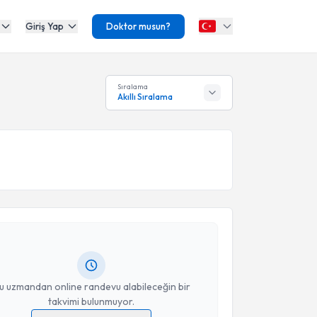
Giriş Yap
Doktor musun?
Sıralama
Akıllı Sıralama
akvimi Talebi
m Fidanoğlu
için randevu takvimi talebi oluşturun.
andan randevu almanız için bir takvim
ında e-posta ile bilgilendireceğiz.
resiniz
u uzmandan online randevu alabileceğin bir
takvimi bulunmuyor.