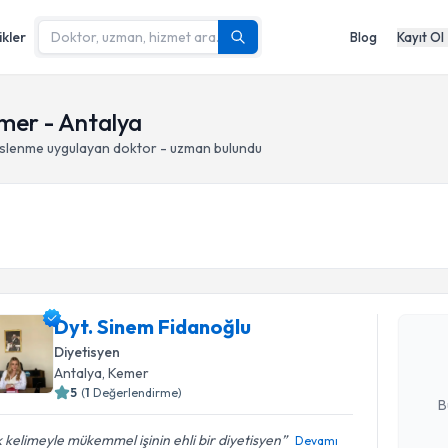
ikler
Blog
Kayıt Ol
mer - Antalya
eslenme
uygulayan doktor - uzman bulundu
Randevu T
Dyt. Sine
Size bu uzm
Dyt. Sinem Fidanoğlu
hazırlandığ
Diyetisyen
Antalya
, Kemer
E-posta Ad
5
(
1
Değerlendirme)
B
 kelimeyle mükemmel işinin ehli bir diyetisyen
Devamı