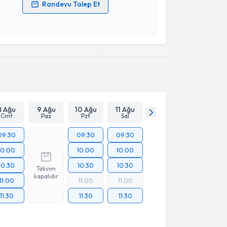
Randevu Talep Et
 verilerimin işlenmesine ilişkin
Aydınlatma Metni
'ni
 ve kişisel verilerimin belirtilen kapsamda
esini kabul ediyorum.
Takvim Talebini Gönder
8 Ağu
9 Ağu
10 Ağu
11 Ağu
Cmt
Paz
Pzt
Sal
09:30
09:30
09:30
10:00
10:00
10:00
10:30
10:30
10:30
Takvim
kapalıdır
11:00
11:00
11:00
11:30
11:30
11:30