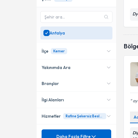
Dy
Antalya
Bölg
İlçe
Kemer
Yakınımda Ara
Branşlar
Konumuma yakın uzmanları
Finike
göster
Kemer
İlgi Alanları
ay 
Muratpaşa
Hizmetler
Rafine Şekersiz Beslenme
A
Diyetisyen
Mezuniyet
Di
Adölesan Çağı Beslenme
Daha Fazla Filtre