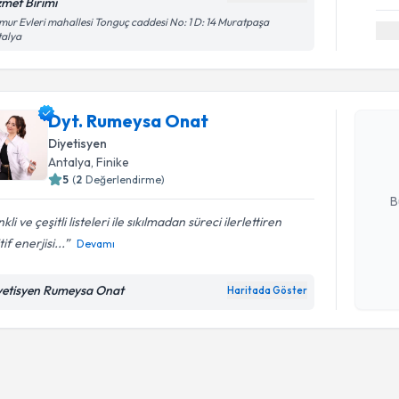
zmet Birimi
ur Evleri mahallesi Tonguç caddesi No: 1 D: 14 Muratpaşa
talya
Randevu T
Dyt. Rume
Dyt. Rumeysa Onat
bu uzmandan
posta ile bi
Diyetisyen
Antalya
, Finike
E-posta Ad
5
(
2
Değerlendirme)
B
kli ve çeşitli listeleri ile sıkılmadan süreci ilerlettiren
tif enerjisi...
Devamı
Kişisel
okudum
yetisyen Rumeysa Onat
Haritada Göster
işlenm