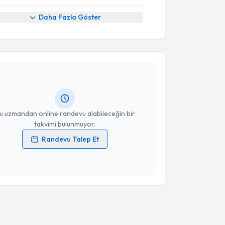
Daha Fazla Göster
akvimi Talebi
ysa Onat
için randevu takvimi talebi oluşturun. Size
 randevu almanız için bir takvim hazırlandığında e-
lgilendireceğiz.
resiniz
u uzmandan online randevu alabileceğin bir
takvimi bulunmuyor.
Randevu Talep Et
 verilerimin işlenmesine ilişkin
Aydınlatma Metni
'ni
 ve kişisel verilerimin belirtilen kapsamda
esini kabul ediyorum.
Takvim Talebini Gönder