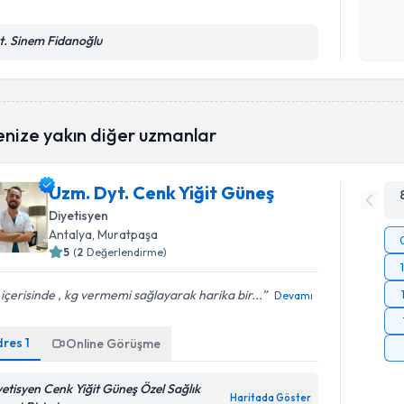
Kişisel
t. Sinem Fidanoğlu
okudum
işlenm
enize yakın diğer uzmanlar
Uzm. Dyt. Cenk Yiğit Güneş
Diyetisyen
Antalya
, Muratpaşa
5
(
2
Değerlendirme)
içerisinde , kg vermemi sağlayarak harika bir...
Devamı
dres
1
Online Görüşme
yetisyen Cenk Yiğit Güneş Özel Sağlık
Haritada Göster