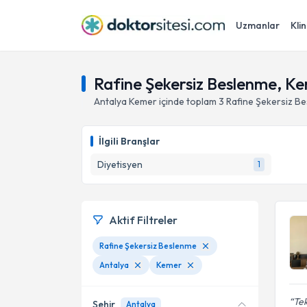
Uzmanlar
Klin
Rafine Şekersiz Beslenme, Ke
Antalya
Kemer
içinde toplam
3
Rafine Şekersiz B
İlgili Branşlar
Diyetisyen
1
Aktif Filtreler
Rafine Şekersiz Beslenme
Antalya
Kemer
Tek
Şehir
Antalya