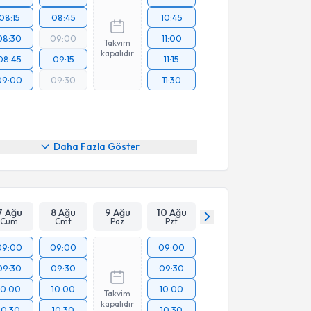
08:15
08:45
10:45
08:30
09:00
11:00
Takvim
kapalıdır
08:45
09:15
11:15
09:00
09:30
11:30
Daha Fazla Göster
7 Ağu
8 Ağu
9 Ağu
10 Ağu
Cum
Cmt
Paz
Pzt
09:00
09:00
09:00
09:30
09:30
09:30
10:00
10:00
10:00
Takvim
kapalıdır
10:30
10:30
10:30