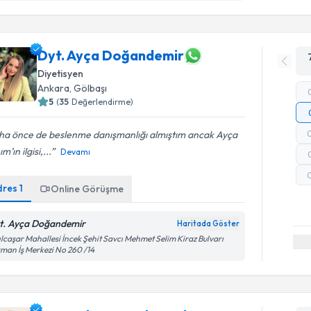
Dyt. Ayça Doğandemir
Diyetisyen
Ankara
, Gölbaşı
5
(
35
Değerlendirme)
ha önce de beslenme danışmanlığı almıştım ancak Ayça
m’ın ilgisi,...
Devamı
dres
1
Online Görüşme
t. Ayça Doğandemir
Haritada Göster
ılcaşar Mahallesi İncek Şehit Savcı Mehmet Selim Kiraz Bulvarı
man İş Merkezi No 260 /14