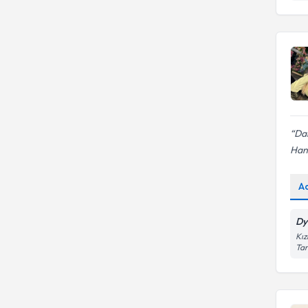
Da
Hanı
A
Dy
Kız
Tar