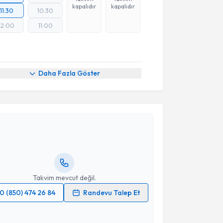
kapalıdır
kapalıdır
11:30
10:30
12:00
11:00
Daha Fazla Göster
akvimi Talebi
Betül Deniz
için randevu takvimi talebi oluşturun.
andan randevu almanız için bir takvim
ında e-posta ile bilgilendireceğiz.
resiniz
Takvim mevcut değil.
0 (850) 474 26 84
Randevu Talep Et
 verilerimin işlenmesine ilişkin
Aydınlatma Metni
'ni
 ve kişisel verilerimin belirtilen kapsamda