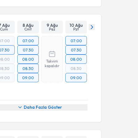
7 Ağu
8 Ağu
9 Ağu
10 Ağu
Cum
Cmt
Paz
Pzt
07:00
07:00
07:00
07:30
07:30
07:30
08:00
08:00
08:00
Takvim
kapalıdır
08:30
08:30
08:30
09:00
09:00
09:00
Daha Fazla Göster