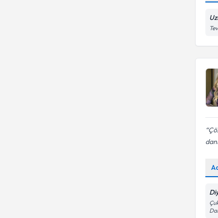
Uz
Tev
Çöz
danı
A
Di
Çuk
Dai