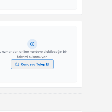
esini kabul ediyorum.
akvimi Talebi
Takvim Talebini Gönder
m Dağlar Karabulut
için randevu takvimi talebi
Size bu uzmandan randevu almanız için bir takvim
ında e-posta ile bilgilendireceğiz.
resiniz
u uzmandan online randevu alabileceğin bir
takvimi bulunmuyor.
Randevu Talep Et
 verilerimin işlenmesine ilişkin
Aydınlatma Metni
'ni
 ve kişisel verilerimin belirtilen kapsamda
esini kabul ediyorum.
Takvim Talebini Gönder