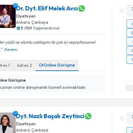
Dr. Dyt. Elif Melek Avcı
Diyetisyen
Ankara
, Çankaya
5
(
1129
Değerlendirme)
er yüzlü ve olumlu yaklaşımı ile çok iyi veprpfesuonel
.
Devamı
Online Görüşme
dres
1
Adres
2
line Görüşme
 uzman online danışmanlık hizmeti sunmaktadır.
Dyt. Nazlı Başak Zeytinci
Diyetisyen
Ankara
, Çankaya