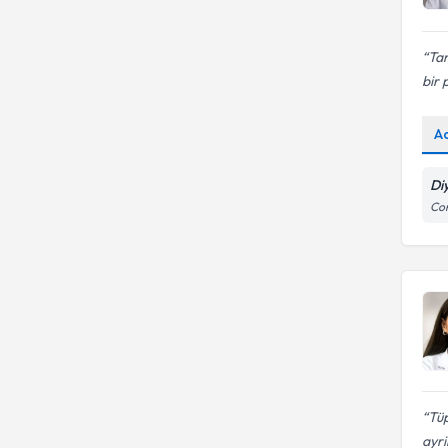
Ta
bir 
A
Di
Con
Tü
ayri