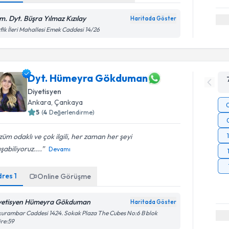
m. Dyt. Büşra Yılmaz Kızılay
Haritada Göster
fik İleri Mahallesi Emek Caddesi 14/26
Dyt. Hümeyra Gökduman
Diyetisyen
Ankara
, Çankaya
5
(
4
Değerlendirme)
üm odaklı ve çok ilgili, her zaman her şeyi
şabiliyoruz....
Devamı
dres
1
Online Görüşme
yetisyen Hümeyra Gökduman
Haritada Göster
urambar Caddesi 1424. Sokak Plaza The Cubes No:6 B blok
re:59