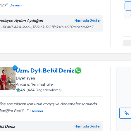
rim
Devamı
yetisyen Aydan Aydoğan
Haritada Göster
UX ANKARA, İnönü, 1729. Sk. D:2 Blok No:4/11 Daire:68 Kat:7
Randevu T
Uzm. Dyt. Betül Deniz
Uzm. Dyt. 
Size bu uzm
Diyetisyen
hazırlandığ
Ankara
, Yenimahalle
4.9
(
664
Değerlendirme)
E-posta Ad
ilce sorunlarım için uzun arayış ve denemeler sonunda
ettiğim Betül...
Devamı
Kişisel
tül Deniz
Haritada Göster
okudum