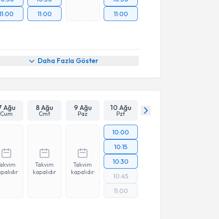
11:00
11:00
11:00
Daha Fazla Göster
7 Ağu
8 Ağu
9 Ağu
10 Ağu
Cum
Cmt
Paz
Pzt
10:00
10:15
10:30
Takvim
Takvim
Takvim
palıdır
kapalıdır
kapalıdır
10:45
11:00