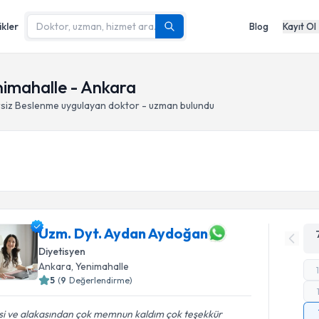
ikler
Blog
Kayıt Ol
nimahalle - Ankara
rsiz Beslenme
uygulayan doktor - uzman bulundu
Uzm. Dyt. Aydan Aydoğan
Diyetisyen
Ankara
, Yenimahalle
5
(
9
Değerlendirme)
isi ve alakasından çok memnun kaldım çok teşekkür