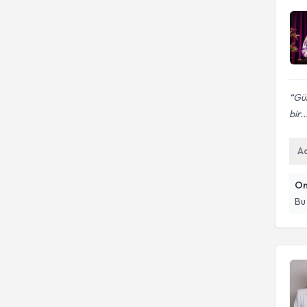
Gül
bir..
A
On
Bu