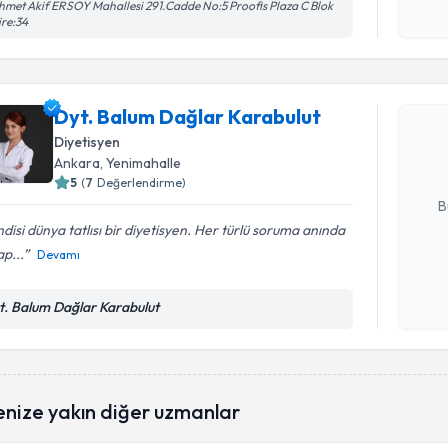
met Akif ERSOY Mahallesi 291.Cadde No:5 Proofis Plaza C Blok
işlenm
re:34
Randevu T
Dyt. Balu
Dyt. Balum Dağlar Karabulut
oluşturun. 
hazırlandığ
Diyetisyen
Ankara
, Yenimahalle
E-posta Ad
5
(
7
Değerlendirme)
B
disi dünya tatlısı bir diyetisyen. Her türlü soruma anında
p...
Devamı
Kişisel
okudum
t. Balum Dağlar Karabulut
işlenm
enize yakın diğer uzmanlar