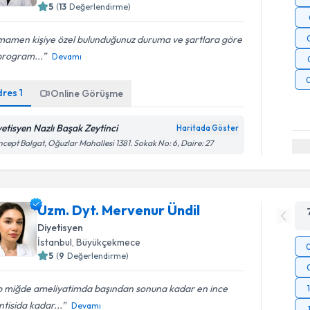
5
(
13
Değerlendirme)
mamen kişiye özel bulunduğunuz duruma ve şartlara göre
program...
Devamı
dres
1
Online Görüşme
yetisyen Nazlı Başak Zeytinci
Haritada Göster
cept Balgat, Oğuzlar Mahallesi 1381. Sokak No: 6, Daire: 27
Uzm. Dyt. Mervenur Ündil
Diyetisyen
İstanbul
, Büyükçekmece
5
(
9
Değerlendirme)
p miğde ameliyatimda başından sonuna kadar en ince
ntisida kadar...
Devamı