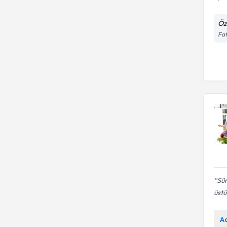
Öz
Fat
Sür
üstü
A