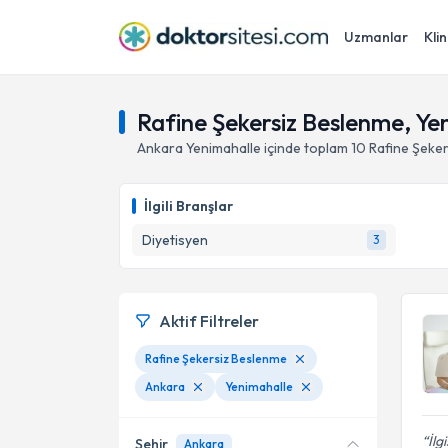
Uzmanlar
Klin
Rafine Şekersiz Beslenme, Ye
Ankara
Yenimahalle
içinde toplam
10
Rafine Şeke
İlgili Branşlar
Diyetisyen
3
Aktif Filtreler
Rafine Şekersiz Beslenme
Ankara
Yenimahalle
İlg
Şehir
Ankara