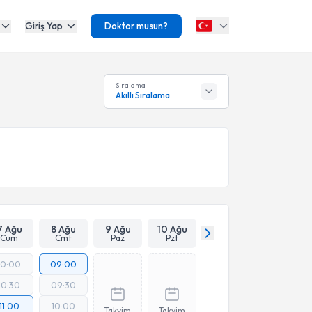
Giriş Yap
Doktor musun?
Sıralama
Akıllı Sıralama
7 Ağu
8 Ağu
9 Ağu
10 Ağu
Cum
Cmt
Paz
Pzt
10:00
09:00
10:30
09:30
11:00
10:00
Takvim
Takvim