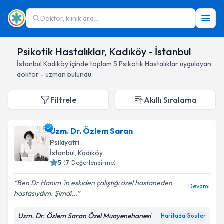
Doktor, klinik ara...
Psikotik Hastalıklar, Kadıköy - İstanbul
İstanbul
Kadıköy
içinde toplam
5
Psikotik Hastalıklar
uygulayan
doktor - uzman bulundu
Filtrele
Akıllı Sıralama
Uzm. Dr. Özlem Saran
Psikiyatri
İstanbul
, Kadıköy
5
(
7
Değerlendirme)
Ben Dr Hanım 'in eskiden çalıştığı özel hastaneden
Devamı
hastasıydım. Şimdi...
Uzm. Dr. Özlem Saran Özel Muayenehanesi
Haritada Göster