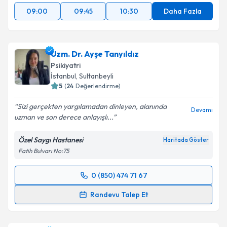
09:00
09:45
10:30
Daha Fazla
Uzm. Dr. Ayşe Tanyıldız
Psikiyatri
İstanbul
, Sultanbeyli
5
(
24
Değerlendirme)
Sizi gerçekten yargılamadan dinleyen, alanında
Devamı
uzman ve son derece anlayışlı...
Özel Saygı Hastanesi
Haritada Göster
Fatih Bulvarı No:75
0 (850) 474 71 67
Randevu Takvimi Talebi
Randevu Talep Et
Uzm. Dr. Ayşe Tanyıldız
için randevu takvimi talebi
oluşturun. Size bu uzmandan randevu almanız için bir