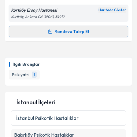
Kurtköy Ersoy Hastanesi
Haritada Göster
Kurtköy, Ankara Cd. 390/3, 34912
Randevu Talep Et
Randevu Takvimi Talebi
Uzm. Dr. Fatma Oya Demirer
için randevu takvimi
talebi oluşturun. Size bu uzmandan randevu almanız
İlgili Branşlar
için bir takvim hazırlandığında e-posta ile
bilgilendireceğiz.
Psikiyatri
1
E-posta Adresiniz
İstanbul İlçeleri
Kişisel verilerimin işlenmesine ilişkin
Aydınlatma
İstanbul
Psikotik Hastalıklar
Metni
'ni okudum ve kişisel verilerimin belirtilen
kapsamda işlenmesini kabul ediyorum.
Bakırköy
Psikotik Hastalıklar