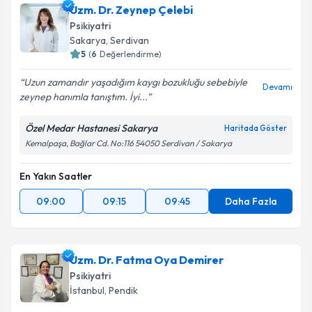
Uzm. Dr. Zeynep Çelebi
takvim hazırlandığında e-posta ile bilgilendireceğiz.
Psikiyatri
E-posta Adresiniz
Sakarya
, Serdivan
5
(
6
Değerlendirme)
Uzun zamandır yaşadığım kaygı bozukluğu sebebiyle
Devamı
zeynep hanımla tanıştım. İyi...
Kişisel verilerimin işlenmesine ilişkin
Aydınlatma
Metni
'ni okudum ve kişisel verilerimin belirtilen
Özel Medar Hastanesi Sakarya
Haritada Göster
kapsamda işlenmesini kabul ediyorum.
Kemalpaşa, Bağlar Cd. No:116 54050 Serdivan / Sakarya
En Yakın Saatler
Takvim Talebini Gönder
09:00
09:15
09:45
Daha Fazla
Uzm. Dr. Fatma Oya Demirer
Psikiyatri
İstanbul
, Pendik