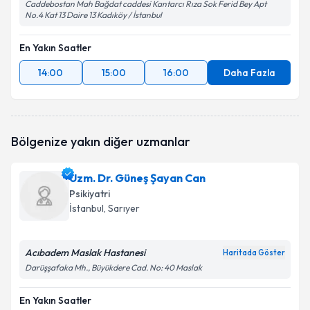
Caddebostan Mah Bağdat caddesi Kantarcı Rıza Sok Ferid Bey Apt
No.4 Kat 13 Daire 13 Kadıköy / İstanbul
En Yakın Saatler
14:00
15:00
16:00
Daha Fazla
Bölgenize yakın diğer uzmanlar
Uzm. Dr. Güneş Şayan Can
Psikiyatri
İstanbul
, Sarıyer
Acıbadem Maslak Hastanesi
Haritada Göster
Darüşşafaka Mh., Büyükdere Cad. No: 40 Maslak
En Yakın Saatler