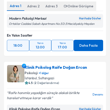
Adres
1
Adres
2
Adres
3
Online Görüşme
Modern Psikoloji Merkezi
Haritada Göster
Ortaklar Caddesi Sabah Apartmanı No:3 D:3 Mecidiyeköy Meydan
En Yakın Saatler
Yarın
Yarın
18:00
Daha Fazla
12:00
17:00
Klinik Psikolog Raife Doğan Ercan
Psikoloji
+
1
diğer
İstanbul
, Sultangazi
4.5
(
2
Değerlendirme)
Raife hanımla yaşadığım süreçle alakalı birlikte
Devamı
hareket etmeye karar verdik
Klinik Psikolog Raife Doğan Ercan
Haritada Göster