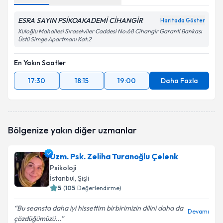
ESRA SAYIN PSİKOAKADEMİ CİHANGİR
Haritada Göster
Kuloğlu Mahallesi Sıraselviler Caddesi No:68 Cihangir Garanti Bankası
Üstü Simge Apartmanı Kat:2
En Yakın Saatler
17:30
18:15
19:00
Daha Fazla
Bölgenize yakın diğer uzmanlar
Uzm. Psk. Zeliha Turanoğlu Çelenk
Psikoloji
İstanbul
, Şişli
5
(
105
Değerlendirme)
Bu seansta daha iyi hissettim birbirimizin dilini daha da
Devamı
çözdüğümüzü...