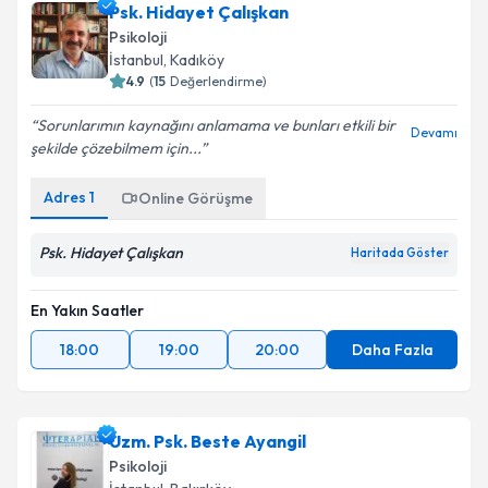
Psk. Hidayet Çalışkan
takvim hazırlandığında e-posta ile bilgilendireceğiz.
Psikoloji
E-posta Adresiniz
İstanbul
, Kadıköy
4.9
(
15
Değerlendirme)
Sorunlarımın kaynağını anlamama ve bunları etkili bir
Devamı
şekilde çözebilmem için...
Kişisel verilerimin işlenmesine ilişkin
Aydınlatma
Metni
'ni okudum ve kişisel verilerimin belirtilen
Adres
1
Online Görüşme
kapsamda işlenmesini kabul ediyorum.
Psk. Hidayet Çalışkan
Haritada Göster
Takvim Talebini Gönder
En Yakın Saatler
18:00
19:00
20:00
Daha Fazla
Uzm. Psk. Beste Ayangil
Psikoloji