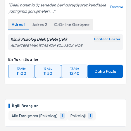
Dilek hanımla üç seneden beri görüşüyoruz kendisiyle
Devamı
yaptığımız görüşmeleri ...
Adres
1
Adres
2
Online Görüşme
Klinik Psikolog Dilek Çelebi Çelik
Haritada Göster
ALTINTEPE MAH. İSTASYON YOLU SOK. NO3
En Yakın Saatler
13 Ağu
13 Ağu
13 Ağu
Daha Fazla
11:00
11:50
12:40
İlgili Branşlar
Aile Danışmanı (Psikolog)
Psikoloji
1
1