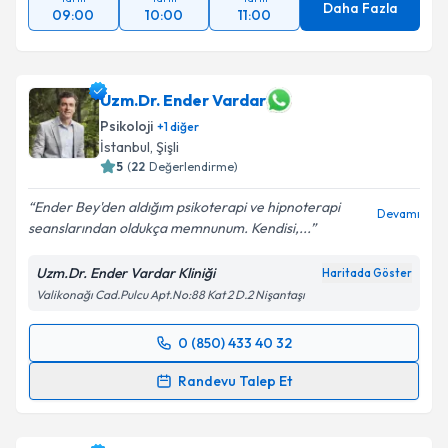
Daha Fazla
09:00
10:00
11:00
Uzm.Dr. Ender Vardar
Psikoloji
+
1
diğer
İstanbul
, Şişli
5
(
22
Değerlendirme)
Ender Bey'den aldığım psikoterapi ve hipnoterapi
Devamı
seanslarından oldukça memnunum. Kendisi,...
Uzm.Dr. Ender Vardar Kliniği
Haritada Göster
Valikonağı Cad.Pulcu Apt.No:88 Kat 2 D.2 Nişantaşı
0 (850) 433 40 32
Randevu Takvimi Talebi
Randevu Talep Et
Uzm.Dr. Ender Vardar
için randevu takvimi talebi
oluşturun. Size bu uzmandan randevu almanız için bir