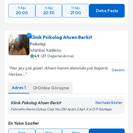
11 Ağu
11 Ağu
11 Ağu
Daha Fazla
20:00
20:30
21:00
Klinik Psikolog Ahsen Berkit
Psikoloji
İstanbul
, Kadıköy
4.9
(
27
Değerlendirme)
Her şey çok güzel. Ahsen hanım alanında çok başarılı.
Devamı
Herkes...
Adres
1
Online Görüşme
Klinik Psikolog Ahsen Berkit
Haritada Göster
Fahrettin Kerim Gökay Cad. No:230 Aydın 2 Apt. K:4 D:9 Göztepe
En Yakın Saatler
Yarın
Yarın
Yarın