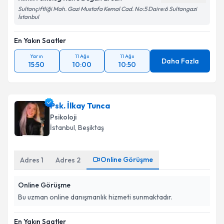
Sultançiftliği Mah. Gazi Mustafa Kemal Cad. No:5 Daire:6 Sultangazi
İstanbul
En Yakın Saatler
Yarın
11 Ağu
11 Ağu
Daha Fazla
15:50
10:00
10:50
Psk. İlkay Tunca
Psikoloji
İstanbul
, Beşiktaş
Online Görüşme
Adres
1
Adres
2
Online Görüşme
Bu uzman online danışmanlık hizmeti sunmaktadır.
En Yakın Saatler