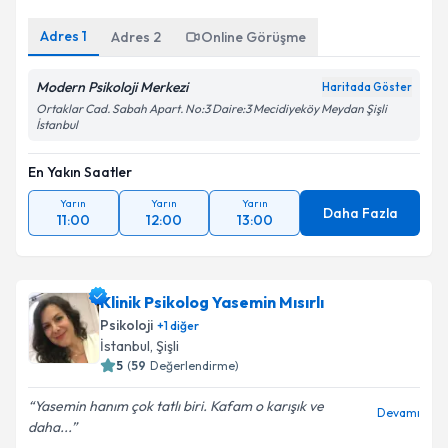
Adres
1
Adres
2
Online Görüşme
Modern Psikoloji Merkezi
Haritada Göster
Ortaklar Cad. Sabah Apart. No:3 Daire:3 Mecidiyeköy Meydan Şişli
İstanbul
En Yakın Saatler
Yarın
Yarın
Yarın
Daha Fazla
11:00
12:00
13:00
Klinik Psikolog Yasemin Mısırlı
Psikoloji
+
1
diğer
İstanbul
, Şişli
5
(
59
Değerlendirme)
Yasemin hanım çok tatlı biri. Kafam o karışık ve
Devamı
daha...