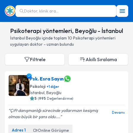
Doktor, klinik ara...
Psikoterapi yöntemleri, Beyoğlu - İstanbul
İstanbul
Beyoğlu
içinde toplam
10
Psikoterapi yöntemleri
uygulayan doktor - uzman bulundu
Filtrele
Akıllı Sıralama
Psk. Esra Sayın
Psikoloji
+
1
diğer
İstanbul
, Beyoğlu
5
(
995
Değerlendirme)
Çift danışmanlığı sürecinde yollarımızın kesişmiş
Devamı
olması büyük bir şans oldu....
Adres
1
Online Görüşme