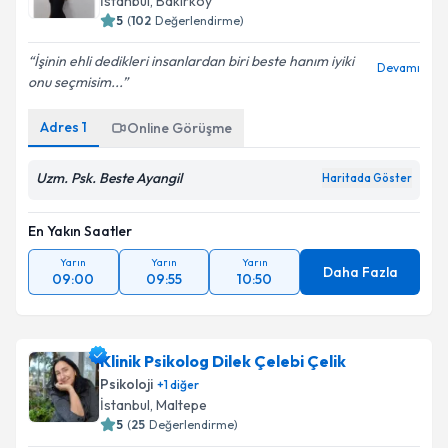
İstanbul
, Bakırköy
5
(
102
Değerlendirme)
İşinin ehli dedikleri insanlardan biri beste hanım iyiki
Devamı
onu seçmisim...
Adres
1
Online Görüşme
Uzm. Psk. Beste Ayangil
Haritada Göster
En Yakın Saatler
Yarın
Yarın
Yarın
Daha Fazla
09:00
09:55
10:50
Klinik Psikolog Dilek Çelebi Çelik
Psikoloji
+
1
diğer
İstanbul
, Maltepe
5
(
25
Değerlendirme)