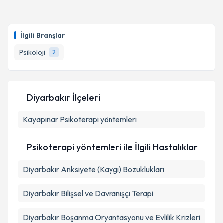
Uzm. Psk. Talip Sami
için randevu takvimi talebi
oluşturun. Size bu uzmandan randevu almanız için bir
İlgili Branşlar
takvim hazırlandığında e-posta ile bilgilendireceğiz.
Psikoloji
2
E-posta Adresiniz
Diyarbakır İlçeleri
Kişisel verilerimin işlenmesine ilişkin
Aydınlatma
Kayapınar
Metni
Psikoterapi yöntemleri
'ni okudum ve kişisel verilerimin belirtilen
kapsamda işlenmesini kabul ediyorum.
Psikoterapi yöntemleri ile İlgili Hastalıklar
Takvim Talebini Gönder
Diyarbakır Anksiyete (Kaygı) Bozuklukları
Diyarbakır Bilişsel ve Davranışçı Terapi
Diyarbakır Boşanma Oryantasyonu ve Evlilik Krizleri