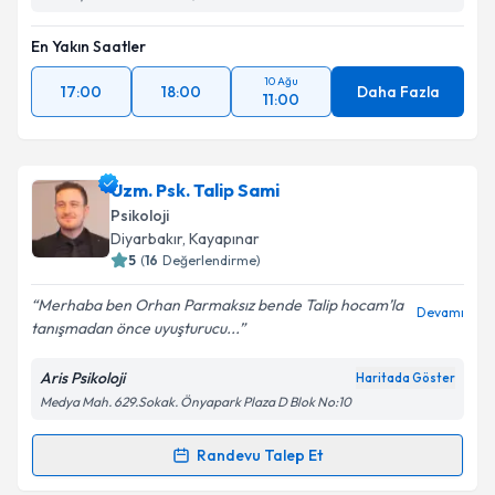
En Yakın Saatler
10 Ağu
17:00
18:00
Daha Fazla
11:00
Uzm. Psk. Talip Sami
Psikoloji
Diyarbakır
, Kayapınar
5
(
16
Değerlendirme)
Merhaba ben Orhan Parmaksız bende Talip hocam’la
Devamı
tanışmadan önce uyuşturucu...
Aris Psikoloji
Haritada Göster
Medya Mah. 629.Sokak. Önyapark Plaza D Blok No:10
Randevu Talep Et
Randevu Takvimi Talebi