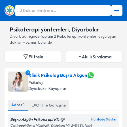
Doktor, klinik ara...
Psikoterapi yöntemleri, Diyarbakır
Diyarbakır
içinde toplam
2
Psikoterapi yöntemleri
uygulayan
doktor - uzman bulundu
Filtrele
Akıllı Sıralama
Klinik Psikolog Büşra Akgün
Psikoloji
Diyarbakır
, Kayapınar
Adres
1
Online Görüşme
Büşra Akgün Psikoterapi Kliniği
Haritada Göster
Centropol Genel Müdürlük, Diclekent Mh 245/1 Sk. No:4