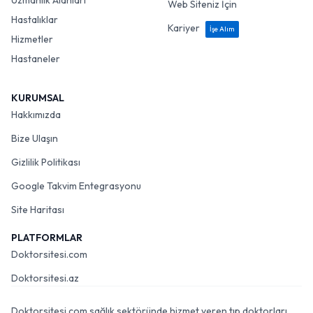
Uzmanlık Alanları
Web Siteniz İçin
Hastalıklar
Kariyer
İşe Alım
Hizmetler
Hastaneler
KURUMSAL
Hakkımızda
Bize Ulaşın
Gizlilik Politikası
Google Takvim Entegrasyonu
Site Haritası
PLATFORMLAR
Doktorsitesi.com
Doktorsitesi.az
Doktorsitesi.com sağlık sektöründe hizmet veren tıp doktorları,