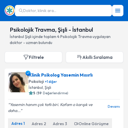
Doktor, klinik ara...
Psikolojik Travma, Şişli - İstanbul
İstanbul
Şişli
içinde toplam
4
Psikolojik Travma
uygulayan
doktor - uzman bulundu
Filtrele
Akıllı Sıralama
Klinik Psikolog Yasemin Mısırlı
Psikoloji
+
1
diğer
İstanbul
, Şişli
5
(
59
Değerlendirme)
Yasemin hanım çok tatlı biri. Kafam o karışık ve
Devamı
daha...
Adres
1
Adres
2
Adres
3
Online Görüşme