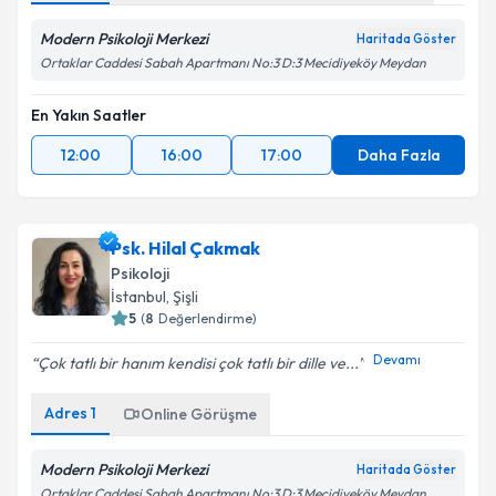
Modern Psikoloji Merkezi
Haritada Göster
Ortaklar Caddesi Sabah Apartmanı No:3 D:3 Mecidiyeköy Meydan
En Yakın Saatler
12:00
16:00
17:00
Daha Fazla
Psk. Hilal Çakmak
Psikoloji
İstanbul
, Şişli
5
(
8
Değerlendirme)
Devamı
Çok tatlı bir hanım kendisi çok tatlı bir dille ve...
Adres
1
Online Görüşme
Modern Psikoloji Merkezi
Haritada Göster
Ortaklar Caddesi Sabah Apartmanı No:3 D:3 Mecidiyeköy Meydan