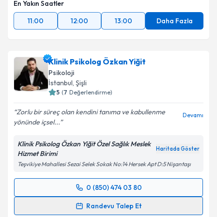
En Yakın Saatler
11:00
12:00
13:00
Daha Fazla
Klinik Psikolog Özkan Yiğit
Psikoloji
İstanbul
, Şişli
5
(
7
Değerlendirme)
Zorlu bir süreç olan kendini tanıma ve kabullenme
Devamı
yönünde içsel...
Klinik Psikolog Özkan Yiğit Özel Sağlık Meslek
Haritada Göster
Hizmet Birimi
Teşvikiye Mahallesi Sezai Selek Sokak No:14 Hersek Apt D:5 Nişantaşı
0 (850) 474 03 80
Randevu Takvimi Talebi
Randevu Talep Et