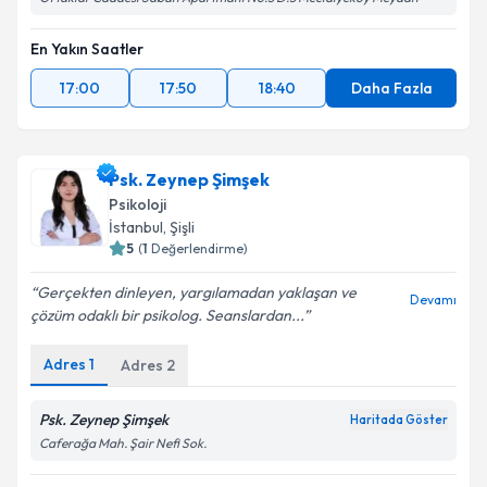
En Yakın Saatler
17:00
17:50
18:40
Daha Fazla
Psk. Zeynep Şimşek
Psikoloji
İstanbul
, Şişli
5
(
1
Değerlendirme)
Gerçekten dinleyen, yargılamadan yaklaşan ve
Devamı
çözüm odaklı bir psikolog. Seanslardan...
Adres
1
Adres
2
Psk. Zeynep Şimşek
Haritada Göster
Caferağa Mah. Şair Nefi Sok.