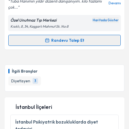
Tuba Hanımın yıldır düzenli danışanıyım. kilo fazlamı
Devamı
çok...
Kişisel verilerimin işlenmesine ilişkin
Aydınlatma
Metni
'ni okudum ve kişisel verilerimin belirtilen
Özel Unutmaz Tıp Merkezi
Haritada Göster
kapsamda işlenmesini kabul ediyorum.
Kısıklı, 8, 34, Kaşgarlı Mahmut Sk. No:8
Takvim Talebini Gönder
Randevu Talep Et
Randevu Takvimi Talebi
Uzm. Dyt. Tuğba Kumaş
için randevu takvimi talebi
oluşturun. Size bu uzmandan randevu almanız için bir
İlgili Branşlar
takvim hazırlandığında e-posta ile bilgilendireceğiz.
Diyetisyen
3
E-posta Adresiniz
İstanbul İlçeleri
Kişisel verilerimin işlenmesine ilişkin
Aydınlatma
Metni
'ni okudum ve kişisel verilerimin belirtilen
İstanbul
Psikiyatrik bozukluklarda diyet
kapsamda işlenmesini kabul ediyorum.
tedavisi