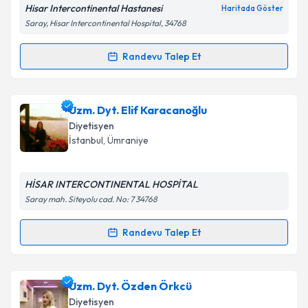
Hisar Intercontinental Hastanesi
Haritada Göster
Saray, Hisar Intercontinental Hospital, 34768
Randevu Talep Et
Randevu Takvimi Talebi
Dyt. Beyza Topcu
için randevu takvimi talebi
Uzm. Dyt. Elif Karacanoğlu
oluşturun. Size bu uzmandan randevu almanız için bir
Diyetisyen
takvim hazırlandığında e-posta ile bilgilendireceğiz.
İstanbul
, Ümraniye
E-posta Adresiniz
HİSAR INTERCONTINENTAL HOSPİTAL
Saray mah. Siteyolu cad. No: 7 34768
Kişisel verilerimin işlenmesine ilişkin
Aydınlatma
Randevu Talep Et
Randevu Takvimi Talebi
Metni
'ni okudum ve kişisel verilerimin belirtilen
kapsamda işlenmesini kabul ediyorum.
Uzm. Dyt. Elif Karacanoğlu
için randevu takvimi
Uzm. Dyt. Özden Örkcü
talebi oluşturun. Size bu uzmandan randevu almanız
Takvim Talebini Gönder
Diyetisyen