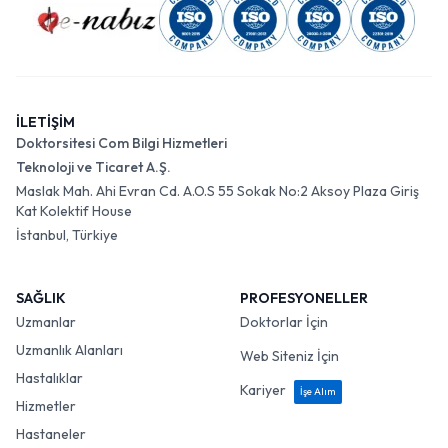
İLETİŞİM
Doktorsitesi Com Bilgi Hizmetleri
Teknoloji ve Ticaret A.Ş.
Maslak Mah. Ahi Evran Cd. A.O.S 55 Sokak No:2 Aksoy Plaza Giriş
Kat Kolektif House
İstanbul, Türkiye
SAĞLIK
PROFESYONELLER
Uzmanlar
Doktorlar İçin
Uzmanlık Alanları
Web Siteniz İçin
Hastalıklar
Kariyer
İşe Alım
Hizmetler
Hastaneler