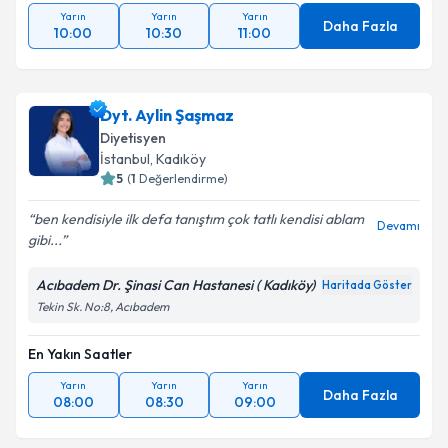
Yarın
Yarın
Yarın
Daha Fazla
10:00
10:30
11:00
Dyt. Aylin Şaşmaz
Diyetisyen
İstanbul
, Kadıköy
5
(
1
Değerlendirme)
ben kendisiyle ilk defa tanıştım çok tatlı kendisi ablam
Devamı
gibi...
Acıbadem Dr. Şinasi Can Hastanesi ( Kadıköy)
Haritada Göster
Tekin Sk. No:8, Acıbadem
En Yakın Saatler
Yarın
Yarın
Yarın
Daha Fazla
08:00
08:30
09:00