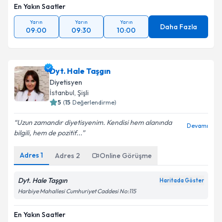
En Yakın Saatler
Yarın
Yarın
Yarın
Daha Fazla
09:00
09:30
10:00
Dyt. Hale Taşgın
Diyetisyen
İstanbul
, Şişli
5
(
15
Değerlendirme)
Uzun zamandır diyetisyenim. Kendisi hem alanında
Devamı
bilgili, hem de pozitif...
Adres
1
Adres
2
Online Görüşme
Dyt. Hale Taşgın
Haritada Göster
Harbiye Mahallesi Cumhuriyet Caddesi No:115
En Yakın Saatler