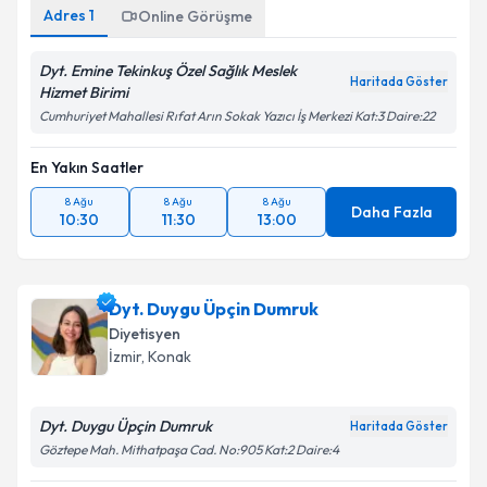
Adres
1
Online Görüşme
Takvim Talebini Gönder
Dyt. Emine Tekinkuş Özel Sağlık Meslek
Haritada Göster
Hizmet Birimi
Cumhuriyet Mahallesi Rıfat Arın Sokak Yazıcı İş Merkezi Kat:3 Daire:22
En Yakın Saatler
8 Ağu
8 Ağu
8 Ağu
Daha Fazla
10:30
11:30
13:00
Dyt. Duygu Üpçin Dumruk
Diyetisyen
İzmir
, Konak
Dyt. Duygu Üpçin Dumruk
Haritada Göster
Göztepe Mah. Mithatpaşa Cad. No:905 Kat:2 Daire:4