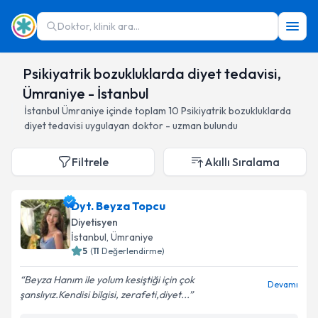
Doktor, klinik ara...
Psikiyatrik bozukluklarda diyet tedavisi,
Ümraniye - İstanbul
İstanbul
Ümraniye
içinde toplam
10
Psikiyatrik bozukluklarda
diyet tedavisi
uygulayan doktor - uzman bulundu
Filtrele
Akıllı Sıralama
Dyt. Beyza Topcu
Diyetisyen
İstanbul
, Ümraniye
5
(
11
Değerlendirme)
Beyza Hanım ile yolum kesiştiği için çok
Devamı
şanslıyız.Kendisi bilgisi, zerafeti,diyet...