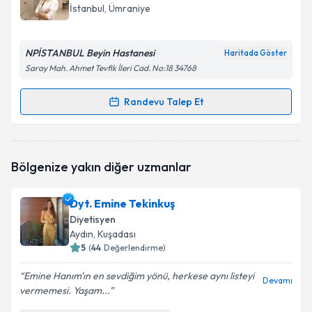
için bir takvim hazırlandığında e-posta ile
İstanbul
, Ümraniye
bilgilendireceğiz.
E-posta Adresiniz
NPİSTANBUL Beyin Hastanesi
Haritada Göster
Saray Mah. Ahmet Tevfik İleri Cad. No:18 34768
Randevu Talep Et
Randevu Takvimi Talebi
Kişisel verilerimin işlenmesine ilişkin
Aydınlatma
Metni
'ni okudum ve kişisel verilerimin belirtilen
kapsamda işlenmesini kabul ediyorum.
Uzm. Dyt. Özden Örkcü
için randevu takvimi talebi
Bölgenize yakın diğer uzmanlar
oluşturun. Size bu uzmandan randevu almanız için bir
takvim hazırlandığında e-posta ile bilgilendireceğiz.
Takvim Talebini Gönder
Dyt. Emine Tekinkuş
E-posta Adresiniz
Diyetisyen
Aydın
, Kuşadası
5
(
44
Değerlendirme)
Emine Hanım'ın en sevdiğim yönü, herkese aynı listeyi
Kişisel verilerimin işlenmesine ilişkin
Aydınlatma
Devamı
vermemesi. Yaşam...
Metni
'ni okudum ve kişisel verilerimin belirtilen
kapsamda işlenmesini kabul ediyorum.