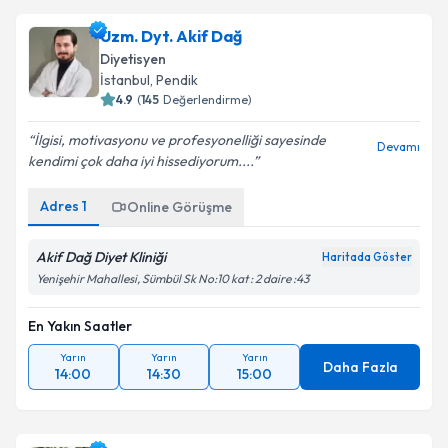
Uzm. Dyt. Akif Dağ
Diyetisyen
İstanbul
, Pendik
4.9
(
145
Değerlendirme)
İlgisi, motivasyonu ve profesyonelliği sayesinde
Devamı
kendimi çok daha iyi hissediyorum....
Adres
1
Online Görüşme
Akif Dağ Diyet Kliniği
Haritada Göster
Yenişehir Mahallesi, Sümbül Sk No:10 kat : 2 daire :43
En Yakın Saatler
Yarın
Yarın
Yarın
Daha Fazla
14:00
14:30
15:00