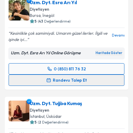
Uzm. Dyt. Esra Arı Yıl
Diyetisyen
Bursa
, İnegöl
5
(
43
Değerlendirme)
Kesinlikle çok samimiydi. Umarım güzel ilerler. İlgili ve
Devamı
işinde iyi...
Uzm. Dyt. Esra Arı Yıl Online Görüşme
Haritada Göster
0 (850) 811 76 32
Randevu Takvimi Talebi
Randevu Talep Et
Uzm. Dyt. Esra Arı Yıl
için randevu takvimi talebi
oluşturun. Size bu uzmandan randevu almanız için bir
Uzm. Dyt. Tuğba Kumaş
takvim hazırlandığında e-posta ile bilgilendireceğiz.
Diyetisyen
E-posta Adresiniz
İstanbul
, Üsküdar
5
(
2
Değerlendirme)