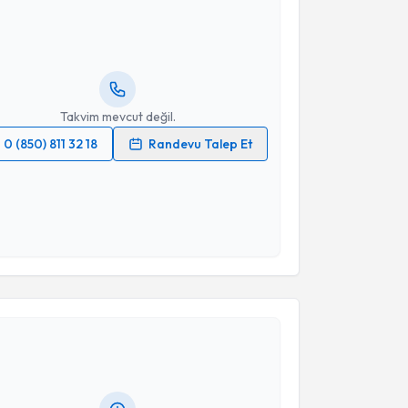
 Nazlıcan Hündür
için randevu takvimi talebi
Size bu uzmandan randevu almanız için bir takvim
ında e-posta ile bilgilendireceğiz.
resiniz
Takvim mevcut değil.
0 (850) 811 32 18
Randevu Talep Et
 verilerimin işlenmesine ilişkin
Aydınlatma Metni
'ni
 ve kişisel verilerimin belirtilen kapsamda
esini kabul ediyorum.
Takvim Talebini Gönder
akvimi Talebi
an Çelik
için randevu takvimi talebi oluşturun. Size bu
ndevu almanız için bir takvim hazırlandığında e-
lgilendireceğiz.