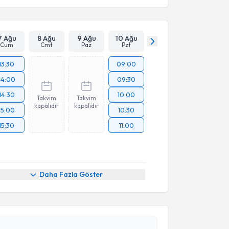
7 Ağu
8 Ağu
9 Ağu
10 Ağu
Cum
Cmt
Paz
Pzt
13:30
09:00
14:00
09:30
14:30
10:00
Takvim
Takvim
kapalıdır
kapalıdır
15:00
10:30
15:30
11:00
Daha Fazla Göster
akvimi Talebi