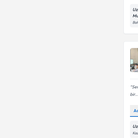
Uz
Mu
Bah
Sen
bir..
A
Uz
Kaz