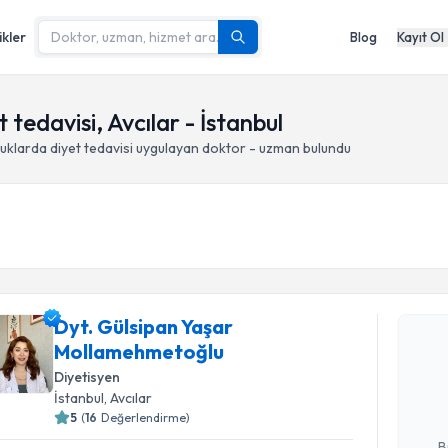
ikler
Blog
Kayıt Ol
 tedavisi, Avcılar - İstanbul
luklarda diyet tedavisi
uygulayan doktor - uzman bulundu
Randevu T
Dyt. Gülsipan Yaşar
Dyt. Güls
Mollamehmetoğlu
talebi oluş
Diyetisyen
takvim hazı
İstanbul
, Avcılar
5
(
16
Değerlendirme)
E-posta Ad
B