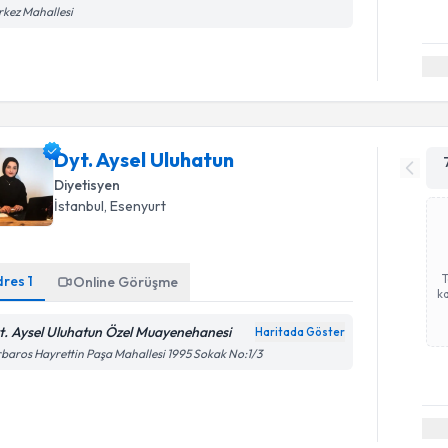
kez Mahallesi
Dyt. Aysel Uluhatun
Diyetisyen
İstanbul
, Esenyurt
dres
1
Online Görüşme
ka
t. Aysel Uluhatun Özel Muayenehanesi
Haritada Göster
baros Hayrettin Paşa Mahallesi 1995 Sokak No:1/3