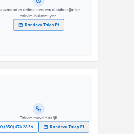
resiniz
u uzmandan online randevu alabileceğin bir
takvimi bulunmuyor.
Randevu Talep Et
 verilerimin işlenmesine ilişkin
Aydınlatma Metni
'ni
 ve kişisel verilerimin belirtilen kapsamda
esini kabul ediyorum.
Takvim Talebini Gönder
akvimi Talebi
 Merve Karaaslan Sunay
için randevu takvimi talebi
Size bu uzmandan randevu almanız için bir takvim
ında e-posta ile bilgilendireceğiz.
resiniz
Takvim mevcut değil.
0 (850) 474 28 56
Randevu Talep Et