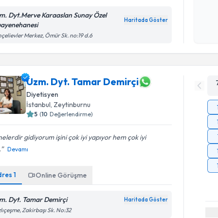
Kişisel
okudum
m. Dyt.Merve Karaaslan Sunay Özel
Haritada Göster
işlenm
ayenehanesi
çelievler Merkez, Ömür Sk. no:19 d.6
Uzm. Dyt. Tamar Demirçi
Diyetisyen
İstanbul
, Zeytinburnu
5
(
10
Değerlendirme)
elerdir gidiyorum işini çok iyi yapıyor hem çok iyi
.
Devamı
dres
1
Online Görüşme
m. Dyt. Tamar Demirçi
Haritada Göster
Randevu T
lıçeşme, Zakirbaşı Sk. No:32