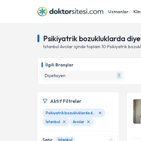
Uzmanlar
Klin
Psikiyatrik bozukluklarda diyet
İstanbul
Avcılar
içinde toplam
10
Psikiyatrik bozuk
İlgili Branşlar
Diyetisyen
1
Aktif Filtreler
Psikiyatrik bozukluklarda diyet tedavisi
İstanbul
Avcılar
Şehir
İstanbul