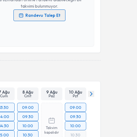
takvimi bulunmuyor.
Randevu Talep Et
 verilerimin işlenmesine ilişkin
Aydınlatma Metni
'ni
 ve kişisel verilerimin belirtilen kapsamda
esini kabul ediyorum.
Takvim Talebini Gönder
7 Ağu
8 Ağu
9 Ağu
10 Ağu
Cum
Cmt
Paz
Pzt
13:30
09:00
09:00
14:00
09:30
09:30
14:30
10:00
10:00
Takvim
kapalıdır
15:00
10:30
10:30