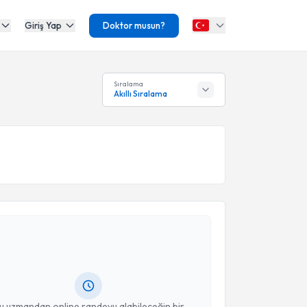
Giriş Yap
Doktor musun?
Sıralama
Akıllı Sıralama
akvimi Talebi
ipan Yaşar Mollamehmetoğlu
için randevu takvimi
turun. Size bu uzmandan randevu almanız için bir
rlandığında e-posta ile bilgilendireceğiz.
resiniz
u uzmandan online randevu alabileceğin bir