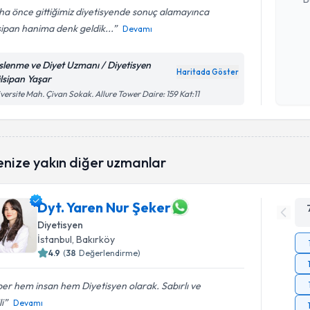
a önce gittiğimiz diyetisyende sonuç alamayınca
ipan hanima denk geldik...
Devamı
Kişisel
okudum
slenme ve Diyet Uzmanı / Diyetisyen
Haritada Göster
işlenm
lsipan Yaşar
versite Mah. Çivan Sokak. Allure Tower Daire: 159 Kat:11
enize yakın diğer uzmanlar
Dyt. Yaren Nur Şeker
Diyetisyen
İstanbul
, Bakırköy
4.9
(
38
Değerlendirme)
er hem insan hem Diyetisyen olarak. Sabırlı ve
li
Devamı