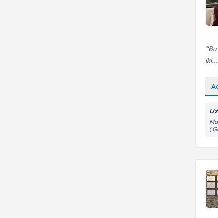
Bu 
iki...
A
Uz
Mar
( G