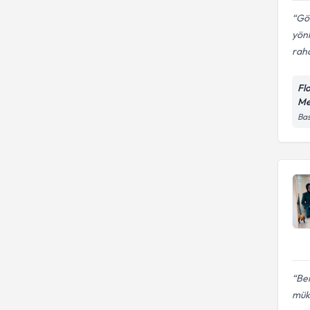
Gö
yönl
raha
Fl
Me
Bas
Ben
mük