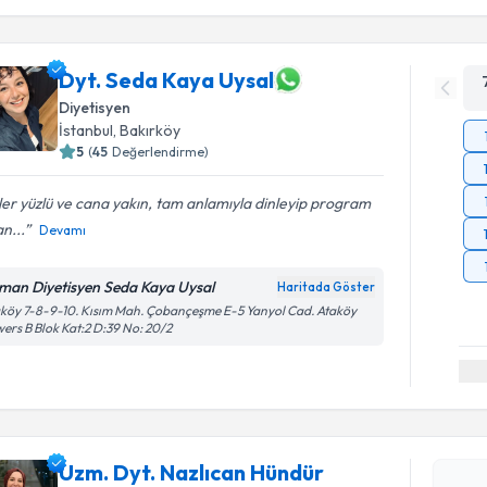
Dyt. Seda Kaya Uysal
Diyetisyen
İstanbul
, Bakırköy
5
(
45
Değerlendirme)
er yüzlü ve cana yakın, tam anlamıyla dinleyip program
n...
Devamı
man Diyetisyen Seda Kaya Uysal
Haritada Göster
köy 7-8-9-10. Kısım Mah. Çobançeşme E-5 Yanyol Cad. Ataköy
ers B Blok Kat:2 D:39 No: 20/2
Randevu T
Uzm. Dyt. Nazlıcan Hündür