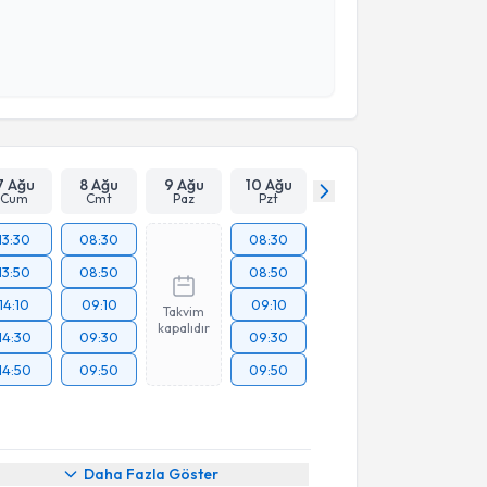
 verilerimin işlenmesine ilişkin
Aydınlatma Metni
'ni
 ve kişisel verilerimin belirtilen kapsamda
esini kabul ediyorum.
Takvim Talebini Gönder
7 Ağu
8 Ağu
9 Ağu
10 Ağu
Cum
Cmt
Paz
Pzt
13:30
08:30
08:30
13:50
08:50
08:50
14:10
09:10
09:10
Takvim
kapalıdır
14:30
09:30
09:30
14:50
09:50
09:50
akvimi Talebi
Daha Fazla Göster