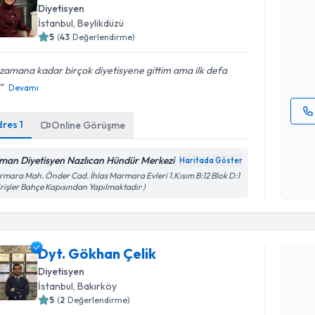
Uzm. Dyt.
Diyetisyen
oluşturun. 
İstanbul
, Beylikdüzü
hazırlandığ
5
(
43
Değerlendirme)
E-posta Ad
zamana kadar birçok diyetisyene gittim ama ilk defa
Devamı
dres
1
Online Görüşme
Kişisel
okudum
man Diyetisyen Nazlıcan Hündür Merkezi
Haritada Göster
işlenm
mara Mah. Önder Cad. İhlas Marmara Evleri 1.Kısım B:12 Blok D:1
irişler Bahçe Kapısından Yapılmaktadır )
Randevu T
Dyt. Gökhan Çelik
Dyt. Gökh
Diyetisyen
uzmandan ra
İstanbul
, Bakırköy
posta ile bi
5
(
2
Değerlendirme)