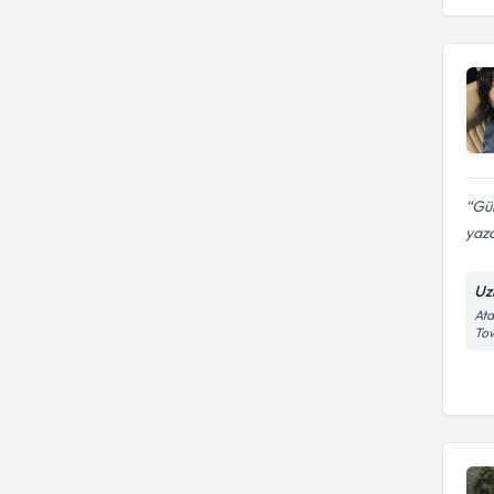
Gül
yaza
Uz
Ata
Tow