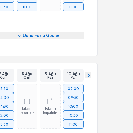
15:30
11:00
11:00
Daha Fazla Göster
7 Ağu
8 Ağu
9 Ağu
10 Ağu
Cum
Cmt
Paz
Pzt
13:30
09:00
14:00
09:30
14:30
10:00
Takvim
Takvim
kapalıdır
kapalıdır
15:00
10:30
15:30
11:00