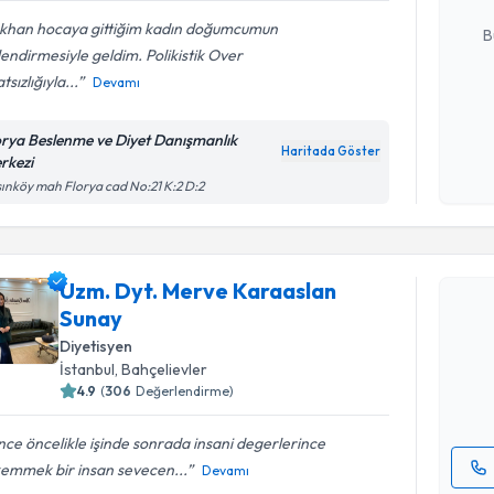
E-posta Ad
khan hocaya gittiğim kadın doğumcumun
B
endirmesiyle geldim. Polikistik Over
tsızlığıyla...
Devamı
Kişisel
okudum
orya Beslenme ve Diyet Danışmanlık
Haritada Göster
işlenm
rkezi
ınköy mah Florya cad No:21 K:2 D:2
Randevu T
Uzm. Dyt. Merve Karaaslan
Uzm. Dyt.
Sunay
oluşturun. 
Diyetisyen
hazırlandığ
İstanbul
, Bahçelievler
4.9
(
306
Değerlendirme)
E-posta Ad
ce öncelikle işinde sonrada insani degerlerince
emmek bir insan sevecen...
Devamı